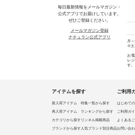
ラル #日々の暮らし #暮らしを楽
▶️ お買い物は写真のタグをタッ
週のご紹介
毎日最新情報をメールマガジン・
くださ
しむ #シンプルライフ #シンプル
プ またはプロフィール
-------------- ＜
コーデ #大人女子 #ベスト #リネ
（@natulan_official）からどうぞ
■ist
公式アプリでお届けしています。
 #コーデ
ン #重ね着 #着まわし #Vネック
「ナチュラン」で 注文番号や商
よくばり
ぜひご登録ください。
#ナチュ
#夏コーデ #bluewillow #ブルーウ
品名を検索してみてください
[ 注文番号
らしを楽
ィロウ #natulan #ナチュラン
ね。 #lifewear #fashion #natulan
1枚目左
メールマガジン登録
シンプル
#natulan_official.
#今日のコーデ #コーディネート
トン
ナチュラン公式アプリ
 #ノベ
#ファッション #ナチュラル #
2w
月～金
#よしい
日々の暮らし #暮らしを楽しむ #
¥7,5
※土
 #コラ
シンプルライフ #シンプルコー
CSO-263T-
チュラン
デ #大人女子 #パンツ #リネンパ
ンパナ
お電
ンツ #よくばりパンツ #テーパー
パードパ
レジ
ドパンツ #限定カラー #再入荷
注文番号：
す。
#15周年記念 #夏コーデ #ista-ire
5～6枚
#イスタイーレ #別注 #natulan #
ワンピー
ナチュラン #natulan_official.
文番号：MT
～8枚目
ゴイージ
込） [
アイテムを探す
ご利用
18377 ] ＜9枚目＞ ■Lintu Lau
立体
新入荷アイテム
特集一覧から探す
はじめての
¥8,8
YCC-263T-3068
再入荷アイテム
ランキングから探す
ご利用ガイ
------------ ▶️商品
は写真
カテゴリから探す
リンネル掲載商品
よくあるご
ロフィール
ブランドから探す
人気ブランド別注商品
お問い合わ
から 
アクセ