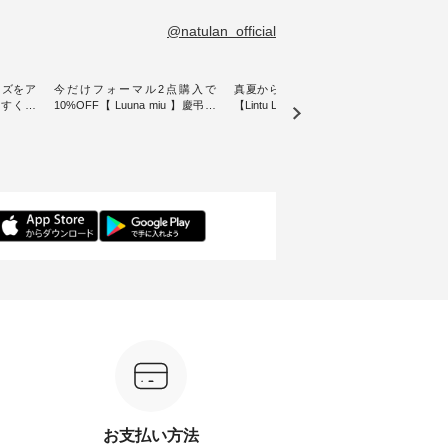
@natulan_official
イズをア
今だけフォーマル2点購入で
真夏から楽しめる秋色チェック
【 H
やすく【
10%OFF【 Luuna miu 】慶弔両
【Lintu Laulu】タータンチェック
ぐ、
ムワンピ
用ノーカラージャケット ・ 身に
ギャザースカート ・ ゆったりと
・ 天然素材を生かしたナチュラ
纏うだけでほっとする着心地を
した着心地の大人の日常着を提
ル
大切にした フォーマル服のオリ
案する、 ナチュランオリジナル
「HE
ュラン別
ジナルブランド「 Luuna miu 」
ブランド「 Lintu Laulu 」から、
オーバ
ースが登
から、 新たにフォーマルジャケ
季節をまたいで穿けるチェック
り透
ットが仲間入り。 ワンピースと
スカートが新登場。 真夏にうれ
に、 
ったアイ
のバランスを考え、 丈感やシル
しい涼やかさと、 秋を先取りで
しらっ
いたしま
エット、着心地まで丁寧に設
きる落ち着いた色合いを兼ね備
ルな装
計。 特別な日を心地よく過ごせ
えたアイテムを、 詳しくご紹介
を添え
る一着に仕上げました。 モデル
します。 モデル身長：164cm ---
ル身長：164cm --
---------
身長：164cm -----------------------
-------------------------- Lintu Laulu
-------
------ Luuna miu --------------------
----------------------------- ■タータ
------------- 
ビー ・ブ
--------- ■【慶弔両用】ノーカラ
ンチェックギャザースカート
グフ
264W-
ーフォーマルジャケット
¥9,900（税込） ・レッド系 ・グ
¥12
¥16,500（税込） [ 注文番号：
リーン系 [ 注文番号：MTO-
ラック
グをタッ
KOA-262O-31095 ] ■【慶弔両
263S-27183 ] -----------------------
番号：DLW-
ィール
用】大切な日のボタンフレアワ
------ ▶️ お買い物は写真のタグを
-----------
）からどうぞ
ンピース ¥18,700（税込） [ 注文
タップ またはプロフィール
写真の
番号や商
番号：KOA-252W-22368 ] ■【慶
（@natulan_official）からどうぞ
フィール（
ださい
弔両用】大切な日のボウタイAラ
「ナチュラン」で 注文番号や商
らどうぞ 「ナチュラン
お支払い方法
インワンピース ¥18,700（税
品名を検索してみてください
番号