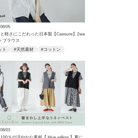
/08/05
と軽さにこだわった日本製【Cassure】2wa
トブラウス
ット
#天然素材
#コットン
/08/03
00％の涼やかな素材【 blue willow 】夏に