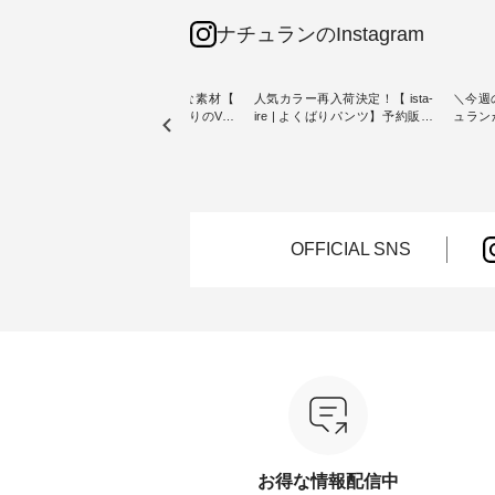
ナチュランのInstagram
リネン100％の涼やかな素材【
人気カラー再入荷決定！【 ista-
＼今週
【第2
blue willow 】夏にぴったりのVネ
ire | よくばりパンツ】予約販売
ュラン
ザイン
ックベスト ・ オリジナル素材に
開始 ・ 6月の販売開始とともに
から 
こだわり、 着心地の良さを大切
大きな反響をいただき、 一部カ
ピックアップ👆 ・ 
トンバ
にした服づくりを行う 「 blue
ラーは早々に完売となった 15周
NEW ARRIVAL 
willow 」から新作のベストが届
年記念のよくばりパンツ。 たく
2026/08/01 //
ュラン
きました。 夏のワードローブに
さんのご要望をいただき、 この
年記念✨
ッグを
加えたい、 レイヤードが楽しめ
たび待望の再入荷が実現しまし
（税込
る一枚をご紹介いたします。 モ
た。 今回再入荷する10色のカラ
お客様
OFFICIAL SNS
ろさん
デル身長：160cm -----------------
ーを、 改めて詳しくご紹介しま
ー、
 描き下
------------ blue willow --------------
す。 限定カラーを手に入れられ
（@ch
た ナ
--------------- ■リネンVネックサ
る今だけのチャンス、 ぜひこの
【第2
ッグで
イドボタンベスト ¥12,650（税
機会をお見逃しなく！ ▼今回再
グをプレ
込） ・ブラック ・ネイビー [ 注
入荷したカラー（計10色） ・コ
なりま
以上ご購
文番号：ISW-264T-30716 ] ------
ーヒー ・トマト ・セサミ ・モ
ャーな
れなく
----------------------- ▶️ お買い物は
モ ・グリーンティー ・スミレ
ている
写真のタグをタップ またはプロ
・クロマメ ・レモン ・ブルーベ
今週は
なりま
フィール（@natulan_official）か
リー ・ラズベリー -----------------
ぴった
らどうぞ 「ナチュラン」で 注文
------------ ista-ire ------------------
プやワ
番号や商品名を検索してみてく
----------- ■もっと選べるリネン
が新登場！ そして
ださいね。 #lifewear #fashion
のよくばりパンツ ¥9,900（税
くばり
ロフィ
#natulan #今日のコーデ #コーデ
込） [ 注文番号：IIR-262P-
ートし
お得な情報配信中
l）からど
ィネート #ファッション #ナチュ
29223 ] -----------------------------
く！ ----------------------------- 今