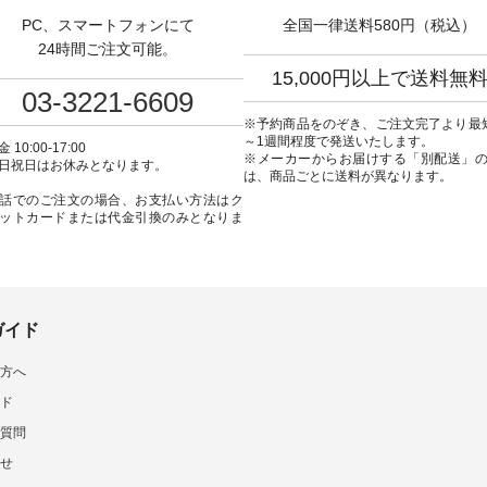
アイテム ---------------
ね。 #lifewear #fashion #natulan
#今日のコーデ #コーデ
PC、スマートフォンにて
全国一律送料580円（税込）
1枚目右・2枚目＞
#今日のコーデ #コーディネート
#ファッション #ナチュ
a-ire もっと選べるリネンの
#ファッション #ナチュラル #
日々の暮らし #暮らしを楽
24時間ご注文可能。
パンツ ¥9,900（税込）
日々の暮らし #暮らしを楽しむ #
シンプルライフ #シン
15,000円以上で送料無
：IIR-262P-29223 ] ＜
シンプルライフ #シンプルコー
デ #大人女子 #ワンピース
03-3221-6609
・3～4枚目＞ ■so コッ
デ #大人女子 #カーディガン #羽
ム #デニムワンピ #別注 
リネンパナマクロス
織り #シアーカーデ #コットン #
デ #D*g*y #ディー
※予約商品をのぞき、ご注文完了より最
ayTラインブラウス
夏の羽織 #夏コーデ #andyarn #
#natulan #ナ
～1週間程度で発送いたします。
 10:00-17:00
90（税込） [ 注文番号：
アンドヤーン #オリジナルブラ
#natulan_official.
※メーカーからお届けする「別配送」
日祝日はお休みとなります。
31348 ] コットンリネ
ンド #natulan #ナチュラン
は、商品ごとに送料が異なります。
マクロス イージーテー
#natulan_official.
話でのご注文の場合、お支払い方法はク
ンツ ¥7,590（税込） [
ットカードまたは代金引換のみとなりま
CSO-263P-31349 ] ＜
目＞ ■&yarn ピンタック
ス ¥12,900（税込） [ 注
O-263W-29752 ] ＜7
＞ ■UNPLE ボールカー
ーパンツ ¥11,550（税
 注文番号：UNL-254P-
ガイド
lu
フラワー刺繍ブラウス
方へ
00（税込） [ 注文番号：
9 ] -----------------
ド
詳細やお買い物
のタグをタップ またはプ
質問
（@natulan_official）
せ
「ナチュラン」のサイトに
スして 注文番号や商品名