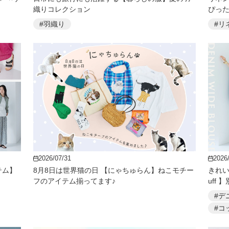
織りコレクション
ぴった
#羽織り
#リ
2026/07/31
2026
テム】
8月8日は世界猫の日 【にゃちゅらん】ねこモチー
きれい
フのアイテム揃ってます♪
uff
#デ
#コ