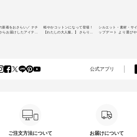
の新着をおさらい／ ナチ
軽やかコットンになって登場！
シルエット・素材・サ
からお届けしたアイテム
【わたしの大人服。】 さらりと
ップデート より選び
スタッフが気になるものを
涼し気なシアーカーディガン ・
D*g*y 】別注リブデニ
[ This week's
人気のシアーカーディガンが軽
ース ・ 心地よく着られるデイリ
] // 2026/07/26 -
くて、 お手入れも簡単なコット
ーウェアが人気の 「D*g*y」 よ
 ✨✨ナチュラン15周
ン素材になりました。 ほんのり
り、毎年大人気のナチ
✨ 8月より、12,000円
透ける生地が、女性らしさを演
注 リブデニムワンピ
）以上ご購入いただいた
出し、 羽織るだけで今年らしい
場。 シルエットや素材を見直
へ 人気イラストレータ
装いに。 レイヤードスタイルが
し、 さらに魅力的にな
公式アプリ
よしいちひろさん
楽しめて、 季節の変わり目に重
テムを 詳しくご紹介
ocochop2）描き下ろし
宝するアイテムです。 モデル身
す。 モデル身長：164cm / 着用
弾】レモン柄コットンバッ
長：168cm --------------------------
サイズ：PLUS ---------------------
ゼント中です💓 8月に
--- &yarn ----------------------------
-------- D*g*y ---------------
した☀ 旅行や帰省、レジ
- ■コットンシアーVネックカー
----- ■リブ使いデニムワンピース
ど楽しい予定を計画され
ディガン ¥7,500（税込） ・スモ
¥9,680（税込） ・ネイ
方も多いかと思います🌿
ークブルー ・ブラック ・ネイビ
ラック [ 注文番号：DCO-
、暑さ本番のこれからに
ー [ 注文番号：GRE-263T-30614
30707 ] -----------------------------
りな 涼し気なセットアッ
] ----------------------------- ▶️ お買
▶️ お買い物は写真のタ
ンピース、ブラウスなど
い物は写真のタグをタップ また
プ またはプロフ
、大人気「よ
はプロフィール
（@natulan_official
パンツ」予約販売がスタ
（@natulan_official）からどうぞ
「ナチュラン」で 注文
ています♪ お見逃しな
「ナチュラン」で 注文番号や商
品名を検索してみてく
ご注文方法について
お届けについて
品名を検索してみてください
ね。 #lifewear #fashion #natulan