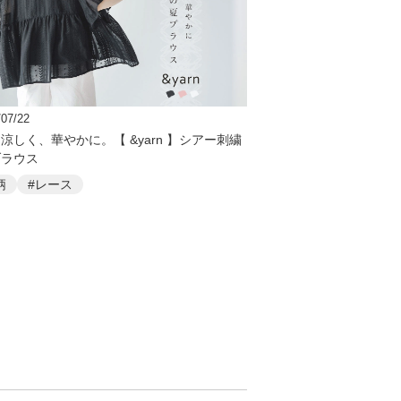
/07/22
涼しく、華やかに。【 &yarn 】シアー刺繍
ブラウス
柄
#レース