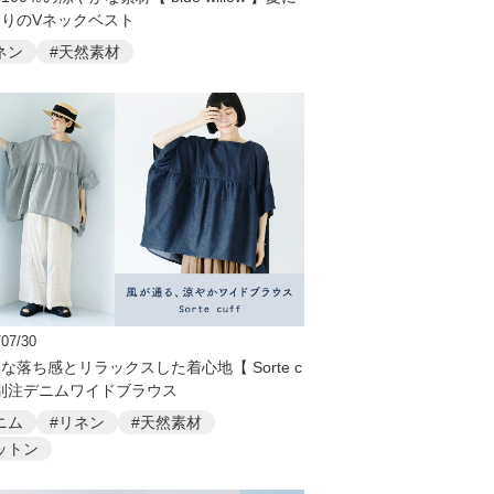
りのVネックベスト
ネン
#天然素材
/07/30
な落ち感とリラックスした着心地【 Sorte c
 】別注デニムワイドブラウス
ニム
#リネン
#天然素材
ットン