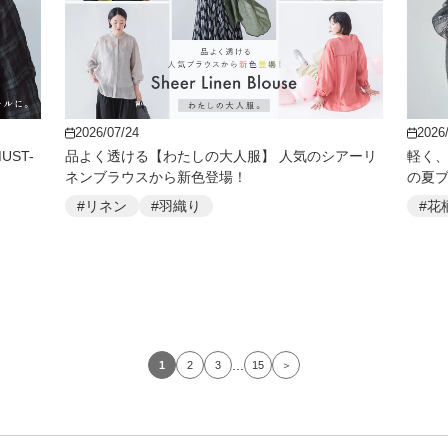
2026/07/24
2026
ST-
品よく透ける【わたしの大人服】 人気のシアーリ
軽く、
ネンブラウスから新色登場！
の夏
#リネン
#羽織り
#花
...
1
2
3
15
＞