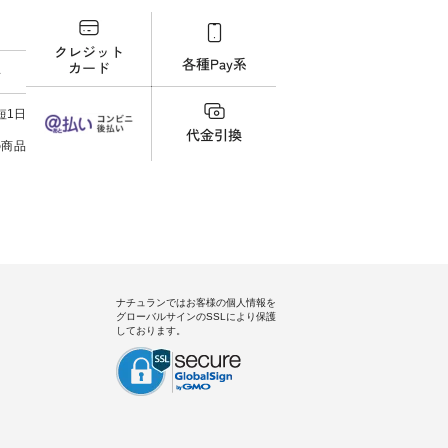
ィネート
込） [ 注文番号：KOA-252W-
ね。 #lifewear #fashion #natulan
ださいね。 #life
ラル #
22369 ] -----------------------------
#今日のコーデ #コーディネート
#nat
しむ #
▶️ お買い物は写真のタグをタッ
#ファッション #ナチュラル #
ィネー
プルコー
プ またはプロフィール
日々の暮らし #暮らしを楽しむ #
ラル 
料
 #デニ
（@natulan_official）からどうぞ
シンプルライフ #シンプルコー
しむ 
#夏コー
「ナチュラン」で 注文番号や商
デ #大人女子 #スカート #フレア
コーデ
ジーワイ
品名を検索してみてください
スカート #チェック柄 #タータン
ツコー
短1日
チュラン
ね。 #lifewear #fashion #natulan
チェック #秋色 #夏コーデ #Lintu
クシャ
#今日のコーデ #コーディネート
Laulu #リントゥラウル #オリジ
デ #夏
の商品
#ファッション #ナチュラル #
ナルブランド #natulan #ナチュ
ンリー #natulan #
日々の暮らし #暮らしを楽しむ #
ラン #natulan_official.
#natula
シンプルライフ #シンプルコー
デ #大人女子 #フォーマル #ブラ
ックフォーマル #ジャケット #ワ
ンピース #冠婚葬祭 #Luunamiu #
ルウナミウ #オリジナルブラン
ド #natulan #ナチュラン
#natulan_official.
ナチュランではお客様の個人情報を
グローバルサインのSSLにより保護
しております。