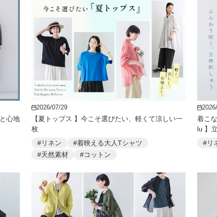
2026/07/29
2026
りと心地
【夏トップス 】今こそ選びたい、軽くて涼しい一
着こな
枚
lu 
#リネン
#着映える大人Tシャツ
#リ
#天然素材
#コットン