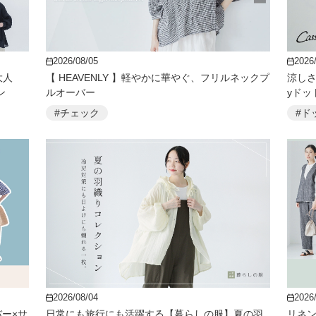
2026/08/05
2026
大人
【 HEAVENLY 】軽やかに華やぐ、フリルネックプ
涼しさ
ン
ルオーバー
yドッ
#チェック
#ド
2026/08/04
2026
ーバー×サ
日常にも旅行にも活躍する【暮らしの服】夏の羽
リネン1