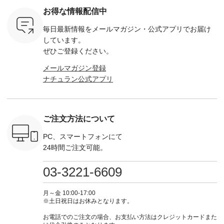
ットヘアク
263W-29752 ] -------
ーマルジャケット
¥9,900（税込） ・レ
込） ・ホ
お得な情報配信中
,320（税
---------------------- ▶️
¥16,500（税込） [
ッド系 ・グリーン系
ラック 
settes ・
お買い物は写真のタ
注文番号：KOA-
[ 注文番号：MTO-
・オフ [
毎日最新情報をメールマガジン・
公式アプリでお届け
Chloe [ 注
グをタップ またはプ
262O-31095 ] ■【慶
263S-27183 ] --------
DLW-263T-3
EMW-
ロフィール
弔両用】大切な日の
--------------------- ▶️
-------------
しています。
] ■松尾
（@natulan_official）
ボタンフレアワンピ
お買い物は写真のタ
-- ▶️ お買い物は写真
ぜひご登録ください。
キャットハ
からどうぞ 「ナチュ
ース ¥18,700（税
グをタップ またはプ
のタグをタ
マグ ¥
ラン」で 注文番号や
込） [ 注文番号：
ロフィール
はプロ
メールマガジン登録
（税込） ・
商品名を検索してみ
KOA-252W-22368 ]
（@natulan_official）
（@natulan
ナチュラン公式アプリ
Noisettes
てくださいね。
■【慶弔両用】大切
からどうぞ 「ナチュ
からどうぞ 「ナ
・Chloe [
#lifewear #fashion
な日のボウタイAラ
ラン」で 注文番号や
ラン」で 
：EMW-
#natulan #今日のコ
インワンピース
商品名を検索してみ
商品名を
------
ーデ #コーディネー
¥18,700（税込） [
てくださいね。
てくだ
--------
ト #ファッション #
注文番号：KOA-
#lifewear #fashion
#lifewear
ご注文方法について
-----------
ナチュラル #日々の
252W-22369 ] -------
#natulan #今日のコ
#natula
がま口
暮らし #暮らしを楽
---------------------- ▶️
ーデ #コーディネー
ーデ #コ
ォレット
しむ #シンプルライ
お買い物は写真のタ
ト #ファッション #
ト #ファ
PC、スマートフォンにて
0（税込） ・
フ #シンプルコーデ
グをタップ またはプ
ナチュラル #日々の
ナチュラル
24時間ご注文可能。
 ・ブルー
#大人女子 #ワンピ
ロフィール
暮らし #暮らしを楽
暮らし #
・ミモザイ
ース #ピンタック #
（@natulan_official）
しむ #シンプルライ
しむ #シ
シルエット
涼やか素材 #夏ワン
からどうぞ 「ナチュ
フ #シンプルコーデ
フ #シン
03-3221-6609
 注文番号：
ピ #夏コーデ
ラン」で 注文番号や
#大人女子 #スカー
#大人女子 
-31607 ]
#andyarn #アンドヤ
商品名を検索してみ
ト #フレアスカート
シャツコー
ミニウォレ
ーン #オリジナルブ
てくださいね。
#チェック柄 #ター
ルシャツ 
月～金 10:00-17:00
790（税込）
ランド #natulan #ナ
#lifewear #fashion
タンチェック #秋色
シャツ #
※土日祝日はお休みとなります。
号：NCO-
チュラン
#natulan #今日のコ
#夏コーデ #Lintu
ャツコーデ
] ■ラテ
#natulan_official.
ーデ #コーディネー
Laulu #リントゥラウ
デ #HEAV
お電話でのご注文の場合、お支払い方法はクレジットカードまた
トート
ト #ファッション #
ル #オリジナルブラ
ブンリー #natulan #