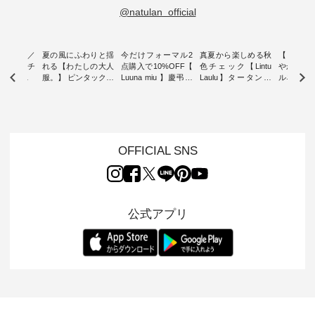
@natulan_official
ミユキ／
夏の風にふわりと揺
今だけフォーマル2
真夏から楽しめる秋
【 HEAV
 】ねこモチ
れる【わたしの大人
点購入で10%OFF【
色チェック【Lintu
やかに華
雑貨 ・ 8
服。】 ピンタックワ
Luuna miu 】慶弔両
Laulu】タータンチ
ルネック
「世界猫の
ンピース ・ 軽やか
用ノーカラージャケ
ェックギャザースカ
ー ・ 天然素材を生
、 愛らし
なワンピーススタイ
ット ・ 身に纏うだ
ート ・ ゆったりと
かしたナ
チーフのア
ルを楽しめるのは、
けでほっとする着心
した着心地の大人の
タイル
。 ナチ
夏のおしゃれの醍醐
地を大切にした フォ
日常着を提案する、
「HEAV
も人気の
味。 今回ご紹介する
ーマル服のオリジナ
ナチュランオリジナ
ら、 新作
（松尾ミユ
のは 袖を通すだけで
ルブランド「 Luuna
ルブランド「 Lintu
ーが届きま
OFFICIAL SNS
」と
ちょっとひんやり、
miu 」から、 新たに
Laulu 」から、 季節
んのり透
co」から、
見た目にも涼し気な
フォーマルジャケッ
をまたいで穿けるチ
涼やかな生
るだけで気
ワンピース。 日常か
トが仲間入り。 ワン
ェックスカートが新
んわりと
 バッグや
ら夏休みのお出かけ
ピースとのバランス
登場。 真夏にうれし
をあしら
紹介しま
まで、 暑い夏にぴっ
を考え、 丈感やシル
い涼やかさと、 秋を
印象的。 
公式アプリ
たりの新作です。 モ
エット、着心地まで
先取りできる落ち着
装いに、 
-- 松尾ミユキ
デル身長：168cm --
丁寧に設計。 特別な
いた色合いを兼ね備
華やぎを
------------
-------------------------
日を心地よく過ごせ
えたアイテムを、 詳
る一枚です。 
-- &yarn --------------
る一着に仕上げまし
しくご紹介します。
身長：164cm ---
バッグ
--------------- ■ピン
た。 モデル身長：
モデル身長：164cm
-------------
（税込） ・
タックワンピース
164cm ----------------
-------------------------
HEAVENLY -
・Leo ・
¥12,900（税込） ・
------------- Luuna
---- Lintu Laulu -------
-------------
ella [ 注文
ホワイト ・スモーク
miu --------------------
---------------------- ■
ェックシ
-263B-
ブルー ・ネイビー [
--------- ■【慶弔両
タータンチェックギ
フリルネ
注文番号：MTO-
用】ノーカラーフォ
ャザースカート
ーバー ¥1