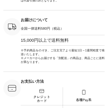
は代金引換のみとなります。
0（税込） [
ナチュラル #日々の
ンド #natulan #ナチ
ナチ
：NCO-
暮らし #暮らしを楽
ュラン
#natulan_of
] ■キー
しむ #シンプルライ
#natulan_official.
,970（税
フ #シンプルコーデ
注文番号：
#大人女子 #フォー
お届けについて
00150 ] -
マル #ブラックフォ
------------
ーマル #ジャケット
全国一律送料580円（税込）
#ワンピース #冠婚
タップ ま
葬祭 #Luunamiu #ル
フィール
ウナミウ #オリジナ
15,000円以上で送料無料
_official）
ルブランド #natulan
チュ
#ナチュラン
注文番号や
#natulan_official.
※予約商品をのぞき、ご注文完了より最短1日～1週間程度で発
検索してみ
送いたします。
さいね。
※メーカーからお届けする「別配送」の商品は、商品ごとに送料
 #fashion
が異なります。
n #今日のコ
ーディネー
ッション #
 #日々の
暮らしを楽
お支払い方法
ンプルライ
プルコーデ
#猫 #猫グ
界猫の日 #
財布 #ポー
カップ #猫
松尾ミユキ