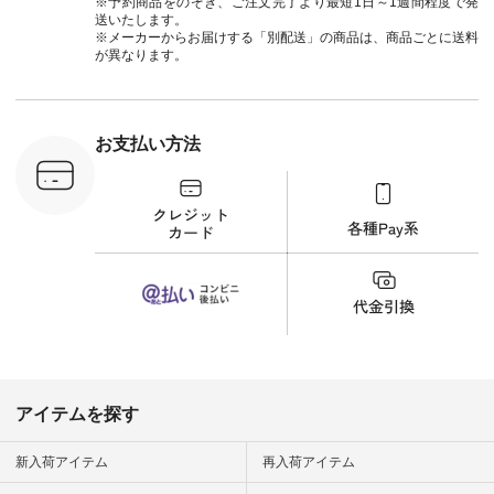
※予約商品をのぞき、ご注文完了より最短1日～1週間程度で発
ゴイージー
商品名を検索してみ
送いたします。
1,550（税
てくださいね。
※メーカーからお届けする「別配送」の商品は、商品ごとに送料
注文番号：
#lifewear #fashion
が異なります。
-18377 ]
#natulan #今日のコ
■Lintu
ーデ #コーディネー
立体フラワー
ト #ファッション #
ラウス
ナチュラル #日々の
税込） [ 注
暮らし #暮らしを楽
お支払い方法
C-263T-
しむ #シンプルライ
フ #シンプルコーデ
商品詳
#大人女子 #猫 #猫グ
い物は写真
ッズ #世界猫の日 #
ップ また
バッグ #財布 #ポー
フィール
チ #マグカップ #猫
_official）
雑貨 #松尾ミユキ
チュラン」
#aoneco #アオネコ
にアクセス
#natulan #ナチュラ
番号や商品
ン #natulan_official.
してみてく
ar
#natulan #
デ #コー
 #ファッ
アイテムを探す
ナチュラル
ン #日々
#暮らしを
新入荷アイテム
再入荷アイテム
シンプルラ
ンプルコー