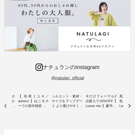
ナチュランのInstagram
@natulan_official
新着をおさ
【 松尾ミユキ／
シルエット・素材・
今だけフォーマル2
真夏から
チュランか
aoneco 】ねこモチ
サイズをアップデー
点購入で10%OFF【
色チェック
したアイテ
ーフの新作雑貨 ・ 8
ト より選びやすく【
Luuna miu 】慶弔両
Laulu
タッフが気
月8日の「世界猫の
D*g*y 】別注リブデ
用ノーカラージャケ
ェックギ
のをピック
日」を前に、 愛らし
ニムワンピース ・
ット ・ 身に纏うだ
ート ・ ゆったりと
s
いネコモチーフのア
心地よく着られるデ
けでほっとする着心
した着心
s NEW
イテムを特集。 ナチ
イリーウェアが人気
地を大切にした フォ
日常着を
L ] //
ュランでも人気の
の 「D*g*y」 より、
ーマル服のオリジナ
ナチュラ
7/26 -
「m.m（松尾ミユ
毎年大人気のナチュ
ルブランド「 Luuna
ルブランド「