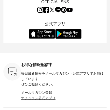
OFFICIAL SNS
/ ✨✨ナ
キ）」と
ラン別注 リブデニム
miu 」から、 新たに
Laulu 
5周年記念
「aoneco」から、
ワンピースが登場。
フォーマルジャケッ
をまたい
月より、
持っているだけで気
シルエットや素材を
トが仲間入り。 ワン
ェックス
円（税込）以
分が上がる バッグや
見直し、 さらに魅力
ピースとのバランス
登場。 真夏にうれし
いただいた
雑貨をご紹介しま
的になったアイテム
を考え、 丈感やシル
い涼やかさ
公式アプリ
人気イラス
す。 -------------------
を 詳しくご紹介いた
エット、着心地まで
先取りで
ー、よしい
---------- 松尾ミユキ
します。 モデル身
丁寧に設計。 特別な
いた色合
ろさん
-------------------------
長：164cm / 着用サ
日を心地よく過ごせ
えたアイテ
ochop2）
---- ■松尾ミユキ
イズ：PLUS ---------
る一着に仕上げまし
しくご紹
し 【第2
シアーバッグ
--------------------
た。 モデル身長：
モデル身長
ン柄コット
¥3,080（税込） ・
D*g*y -----------------
164cm ----------------
-------------
をプレゼン
Momo ・Leo ・
------------ ■リブ使い
------------- Luuna
---- Lintu L
にな
Maron ・Stella [ 注文
デニムワンピース
miu --------------------
-------------
 旅行や帰
番号：EMW-263B-
¥9,680（税込） ・ネ
--------- ■【慶弔両
タータン
ャーなど楽
31376 ] ■松尾ミユ
イビー ・ブラック [
用】ノーカラーフォ
ャザー
を計画され
キ キャットヘアク
注文番号：DCO-
ーマルジャケット
¥9,900
お得な情報配信中
も多いかと
リップ ¥1,320（税
264W-30707 ] -------
¥16,500（税込） [
ッド系 ・
は、
込） ・Noisettes ・
---------------------- ▶️
注文番号：KOA-
[ 注文番
毎日最新情報をメールマガジン・
公式アプリでお届け
のこれから
Pepper ・Chloe [ 注
お買い物は写真のタ
262O-31095 ] ■【慶
263S-27183 ] --
な 涼し気
文番号：EMW-
グをタップ またはプ
弔両用】大切な日の
-------------
しています。
アップやワ
262A-31375 ] ■松尾
ロフィール
ボタンフレアワンピ
お買い物
ぜひご登録ください。
、ブラウス
ミユキ キャットハ
（@natulan_official）
ース ¥18,700（税
グをタップ
！ そし
ンドルマグ ¥
からどうぞ 「ナチュ
込） [ 注文番号：
ロフ
メールマガジン登録
気「よくば
¥1,650（税込） ・
ラン」で 注文番号や
KOA-252W-22368 ]
（@natulan
ナチュラン公式アプリ
」予約販売
Pumpkin ・Noisettes
商品名を検索してみ
■【慶弔両用】大切
からどうぞ 「ナ
トしていま
・Pepper ・Chloe [
てくださいね。
な日のボウタイAラ
ラン」で 
逃しなく！
注文番号：EMW-
#lifewear #fashion
インワンピース
商品名を
------------
262K-31378 ] --------
#natulan #今日のコ
¥18,700（税込） [
てくだ