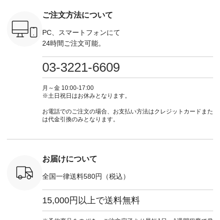
---------------------
ーデ #コーディネー
注文番号：KOA-
#lifewear
ご注文方法について
----------
aoneco ---------------
ト #ファッション #
252W-22369 ] -------
#natula
枚目
-------------- ■がま口
ナチュラル #日々の
---------------------- ▶️
ーデ #コ
 ■ista-
ロングウォレット
暮らし #暮らしを楽
お買い物は写真のタ
ト #ファ
PC、スマートフォンにて
っと選べるリ
¥19,690（税込） ・
しむ #シンプルライ
グをタップ またはプ
ナチュラル
24時間ご注文可能。
くばりパン
グレージュ ・ブルー
フ #シンプルコーデ
ロフィール
暮らし #
0（税込） [
グリーン ・ミモザイ
#大人女子 #ワンピ
（@natulan_official）
しむ #シ
R-262P-
エロー ・シルエット
ース #デニム #デニ
からどうぞ 「ナチュ
フ #シン
03-3221-6609
ブルー [ 注文番号：
ムワンピ #別注 #夏
ラン」で 注文番号や
#大人女子
 ■so コ
NCO-262C-31607 ]
コーデ #D*g*y #ディ
商品名を検索してみ
ト #フレ
ネンパナマ
■がま口 ミニウォレ
ージーワイ #natulan
てくださいね。
#チェック
月～金 10:00-17:00
wayTライ
ット ¥9,790（税込）
#ナチュラン
#lifewear #fashion
タンチェッ
※土日祝日はお休みとなります。
ラウス
[ 注文番号：NCO-
#natulan_official.
#natulan #今日のコ
#夏コーデ 
税込） [ 注
242C-08057 ] ■ラテ
ーデ #コーディネー
Laulu 
お電話でのご注文の場合、お支払い方法はクレジットカードまた
O-263T-
ィストート
ト #ファッション #
ル #オリ
は代金引換のみとなります。
¥12,980（税込） [
ナチュラル #日々の
ンド #natulan #ナチ
マクロス
注文番号：NCO-
暮らし #暮らしを楽
ュ
テーパード
262B-31610 ] ■キー
しむ #シンプルライ
#natulan_of
,590（税
カバー ¥2,970（税
フ #シンプルコーデ
注文番号：
込） [ 注文番号：
#大人女子 #フォー
お届けについて
-31349 ]
NCO-222C-00150 ] -
マル #ブラックフォ
6枚目＞
-------------------------
ーマル #ジャケット
全国一律送料580円（税込）
 ピンタック
--- ▶️ お買い物は写
#ワンピース #冠婚
ピース
真のタグをタップ ま
葬祭 #Luunamiu #ル
0（税込） [
たはプロフィール
ウナミウ #オリジナ
15,000円以上で送料無料
：MTO-
（@natulan_official）
ルブランド #natulan
] ＜7～
からどうぞ 「ナチュ
#ナチュラン
UNPLE ボ
ラン」で 注文番号や
#natulan_official.