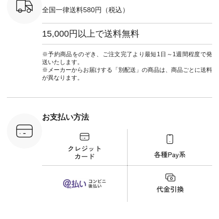
------------
ーマル #ジャケット
全国一律送料580円（税込）
#ワンピース #冠婚
タップ ま
葬祭 #Luunamiu #ル
フィール
ウナミウ #オリジナ
15,000円以上で送料無料
_official）
ルブランド #natulan
チュ
#ナチュラン
注文番号や
#natulan_official.
※予約商品をのぞき、ご注文完了より最短1日～1週間程度で発
検索してみ
送いたします。
さいね。
※メーカーからお届けする「別配送」の商品は、商品ごとに送料
 #fashion
が異なります。
n #今日のコ
ーディネー
ッション #
 #日々の
暮らしを楽
お支払い方法
ンプルライ
プルコーデ
#猫 #猫グ
界猫の日 #
財布 #ポー
カップ #猫
松尾ミユキ
o #アオネコ
n #ナチュラ
official.