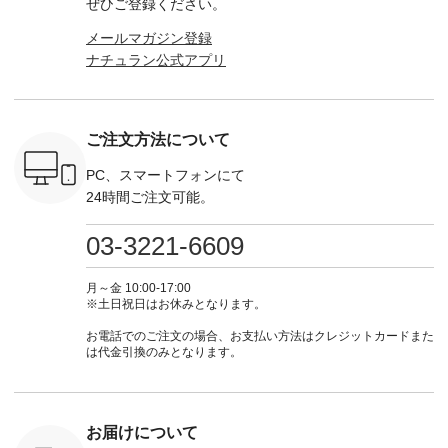
ぜひご登録ください。
キャットハ
からどうぞ 「ナチュ
ース ¥18,700（税
グをタップ またはプ
のタグをタ
マグ ¥
ラン」で 注文番号や
込） [ 注文番号：
ロフィール
はプロ
メールマガジン登録
（税込） ・
商品名を検索してみ
KOA-252W-22368 ]
（@natulan_official）
（@natulan
ナチュラン公式アプリ
Noisettes
てくださいね。
■【慶弔両用】大切
からどうぞ 「ナチュ
からどうぞ 「ナ
・Chloe [
#lifewear #fashion
な日のボウタイAラ
ラン」で 注文番号や
ラン」で 
：EMW-
#natulan #今日のコ
インワンピース
商品名を検索してみ
商品名を
------
ーデ #コーディネー
¥18,700（税込） [
てくださいね。
てくだ
--------
ト #ファッション #
注文番号：KOA-
#lifewear #fashion
#lifewear
ご注文方法について
-----------
ナチュラル #日々の
252W-22369 ] -------
#natulan #今日のコ
#natula
がま口
暮らし #暮らしを楽
---------------------- ▶️
ーデ #コーディネー
ーデ #コ
ォレット
しむ #シンプルライ
お買い物は写真のタ
ト #ファッション #
ト #ファ
PC、スマートフォンにて
0（税込） ・
フ #シンプルコーデ
グをタップ またはプ
ナチュラル #日々の
ナチュラル
24時間ご注文可能。
 ・ブルー
#大人女子 #ワンピ
ロフィール
暮らし #暮らしを楽
暮らし #
・ミモザイ
ース #ピンタック #
（@natulan_official）
しむ #シンプルライ
しむ #シ
シルエット
涼やか素材 #夏ワン
からどうぞ 「ナチュ
フ #シンプルコーデ
フ #シン
03-3221-6609
 注文番号：
ピ #夏コーデ
ラン」で 注文番号や
#大人女子 #スカー
#大人女子 
-31607 ]
#andyarn #アンドヤ
商品名を検索してみ
ト #フレアスカート
シャツコー
ミニウォレ
ーン #オリジナルブ
てくださいね。
#チェック柄 #ター
ルシャツ 
月～金 10:00-17:00
790（税込）
ランド #natulan #ナ
#lifewear #fashion
タンチェック #秋色
シャツ #
※土日祝日はお休みとなります。
号：NCO-
チュラン
#natulan #今日のコ
#夏コーデ #Lintu
ャツコーデ
] ■ラテ
#natulan_official.
ーデ #コーディネー
Laulu #リントゥラウ
デ #HEAV
お電話でのご注文の場合、お支払い方法はクレジットカードまた
トート
ト #ファッション #
ル #オリジナルブラ
ブンリー #natulan #
は代金引換のみとなります。
0（税込） [
ナチュラル #日々の
ンド #natulan #ナチ
ナチ
：NCO-
暮らし #暮らしを楽
ュラン
#natulan_of
] ■キー
しむ #シンプルライ
#natulan_official.
,970（税
フ #シンプルコーデ
注文番号：
#大人女子 #フォー
お届けについて
00150 ] -
マル #ブラックフォ