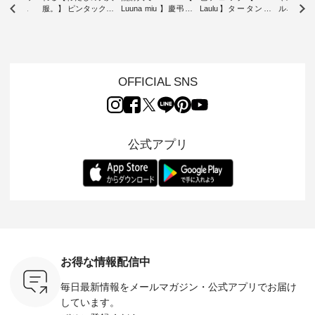
雑貨 ・ 8
服。】 ピンタックワ
Luuna miu 】慶弔両
Laulu】タータンチ
ルネック
「世界猫の
ンピース ・ 軽やか
用ノーカラージャケ
ェックギャザースカ
ー ・ 天然素材を生
、 愛らし
なワンピーススタイ
ット ・ 身に纏うだ
ート ・ ゆったりと
かしたナ
チーフのア
ルを楽しめるのは、
けでほっとする着心
した着心地の大人の
タイル
。 ナチ
夏のおしゃれの醍醐
地を大切にした フォ
日常着を提案する、
「HEAV
も人気の
味。 今回ご紹介する
ーマル服のオリジナ
ナチュランオリジナ
ら、 新作
（松尾ミユ
のは 袖を通すだけで
ルブランド「 Luuna
ルブランド「 Lintu
ーが届きま
OFFICIAL SNS
」と
ちょっとひんやり、
miu 」から、 新たに
Laulu 」から、 季節
んのり透
co」から、
見た目にも涼し気な
フォーマルジャケッ
をまたいで穿けるチ
涼やかな生
るだけで気
ワンピース。 日常か
トが仲間入り。 ワン
ェックスカートが新
んわりと
 バッグや
ら夏休みのお出かけ
ピースとのバランス
登場。 真夏にうれし
をあしら
紹介しま
まで、 暑い夏にぴっ
を考え、 丈感やシル
い涼やかさと、 秋を
印象的。 
公式アプリ
たりの新作です。 モ
エット、着心地まで
先取りできる落ち着
装いに、 
-- 松尾ミユキ
デル身長：168cm --
丁寧に設計。 特別な
いた色合いを兼ね備
華やぎを
------------
-------------------------
日を心地よく過ごせ
えたアイテムを、 詳
る一枚です。 
-- &yarn --------------
る一着に仕上げまし
しくご紹介します。
身長：164cm ---
バッグ
--------------- ■ピン
た。 モデル身長：
モデル身長：164cm
-------------
（税込） ・
タックワンピース
164cm ----------------
-------------------------
HEAVENLY -
・Leo ・
¥12,900（税込） ・
------------- Luuna
---- Lintu Laulu -------
-------------
ella [ 注文
ホワイト ・スモーク
miu --------------------
---------------------- ■
ェックシ
-263B-
ブルー ・ネイビー [
--------- ■【慶弔両
タータンチェックギ
フリルネ
注文番号：MTO-
用】ノーカラーフォ
ャザースカート
ーバー ¥1
ットヘアク
263W-29752 ] -------
ーマルジャケット
¥9,900（税込） ・レ
込） ・ホ
お得な情報配信中
,320（税
---------------------- ▶️
¥16,500（税込） [
ッド系 ・グリーン系
ラック 
settes ・
お買い物は写真のタ
注文番号：KOA-
[ 注文番号：MTO-
・オフ [
毎日最新情報をメールマガジン・
公式アプリでお届け
Chloe [ 注
グをタップ またはプ
262O-31095 ] ■【慶
263S-27183 ] --------
DLW-263T-3
EMW-
ロフィール
弔両用】大切な日の
--------------------- ▶️
-------------
しています。
] ■松尾
（@natulan_official）
ボタンフレアワンピ
お買い物は写真のタ
-- ▶️ お買い物は写真