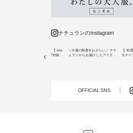
ナチュランのInstagram
素材【
人気カラー再入荷決定！【 ista-
＼今週の新着をおさらい／ ナチ
【 松尾
たりのVネ
ire | よくばりパンツ】予約販売
ュランからお届けしたアイテム
モチーフの
開始 ・ 6月の販売開始とともに
から スタッフが気になるものを
「世界
を大切
大きな反響をいただき、 一部カ
ピックアップ👆 ・ [ This week's
いネコ
blue
ラーは早々に完売となった 15周
NEW ARRIVAL ] // 2026/07/26 -
集。 ナチュランでも人気の
ストが届
年記念のよくばりパンツ。 たく
2026/08/01 // ✨✨ナチュラン15周
「m.
さんのご要望をいただき、 この
年記念✨✨ 8月より、12,000円
「aon
楽しめ
たび待望の再入荷が実現しまし
（税込）以上ご購入いただいた
けで気
。 モ
た。 今回再入荷する10色のカラ
お客様へ 人気イラストレータ
をご紹介します。 -
OFFICIAL SNS
ーを、 改めて詳しくご紹介しま
ー、よしいちひろさん
-------
--------
す。 限定カラーを手に入れられ
（@chocochop2）描き下ろし
--------------
る今だけのチャンス、 ぜひこの
【第2弾】レモン柄コットンバッ
ーバッ
50（税
機会をお見逃しなく！ ▼今回再
グをプレゼント中です💓 8月に
Momo ・
 [ 注
入荷したカラー（計10色） ・コ
なりました☀ 旅行や帰省、レジ
注文番号：
--
ーヒー ・トマト ・セサミ ・モ
ャーなど楽しい予定を計画され
松尾ミ
モ ・グリーンティー ・スミレ
ている方も多いかと思います🌿
ップ ¥1
はプロ
・クロマメ ・レモン ・ブルーベ
今週は、暑さ本番のこれからに
・Pepp
ial）か
リー ・ラズベリー -----------------
ぴったりな 涼し気なセットアッ
EMW-262A