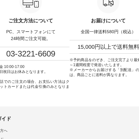
ャットハンドルマグ ¥
プ またはプロフィール
用】大切な日のボタン
50（税込） ・Pumpkin ・
（@natulan_official）からどうぞ
ンピース ¥18,700（税込）
tes ・Pepper ・Chloe [ 注
「ナチュラン」で 注文番号や商
番号：KOA-252W-22368 ] ■
W-262K-31378 ] -----
品名を検索してみてください
弔両用】大切な日のボウ
ご注文方法について
お届けについて
---------------- aoneco ------
ね。 #lifewear #fashion #natulan
インワンピース ¥18,7
----------- ■がま口 ロン
#今日のコーデ #コーディネート
込） [ 注文番号：KOA-
PC、スマートフォンにて
全国一律送料580円（税込）
ット ¥19,690（税込）
#ファッション #ナチュラル #
22369 ] -----------------------------
ージュ ・ブルーグリーン
日々の暮らし #暮らしを楽しむ #
▶️ お買い物は写真のタ
24時間ご注文可能。
ザイエロー ・シルエット
シンプルライフ #シンプルコー
プ またはプロフ
15,000円以上で送料無
[ 注文番号：NCO-262C-
デ #大人女子 #ワンピース #デニ
（@natulan_official
03-3221-6609
ト
ム #デニムワンピ #別注 #夏コー
「ナチュラン」で 注文
90（税込） [ 注文番号：
デ #D*g*y #ディージーワイ
品名を検索してみてく
※予約商品をのぞき、ご注文完了より最
-08057 ] ■ラティスト
#natulan #ナチュラン
ね。 #lifewear #fashion #natulan
～1週間程度で発送いたします。
 10:00-17:00
12,980（税込） [ 注文番
#natulan_official.
#今日のコーデ #コーデ
※メーカーからお届けする「別配送」
日祝日はお休みとなります。
62B-31610 ] ■キーカ
#ファッション #ナチュ
は、商品ごとに送料が異なります。
2,970（税込） [ 注文番
日々の暮らし #暮らしを楽
話でのご注文の場合、お支払い方法はク
C-00150 ] ----------
シンプルライフ #シン
ットカードまたは代金引換のみとなりま
------ ▶️ お買い物は写
デ #大人女子 #フォーマル
グをタップ またはプロフ
ックフォーマル #ジャケッ
natulan_official）から
ンピース #冠婚葬祭 #Luuna
ルウナミウ #オリジナ
品名を検索してみてくだ
ド #natulan #ナチュラン
ar #fashion
#natulan_official.
ulan #今日のコーデ #コーデ
ガイド
ト #ファッション #ナチュ
#日々の暮らし #暮らしを楽
方へ
#シンプルライフ #シンプル
#大人女子 #猫 #猫グッズ