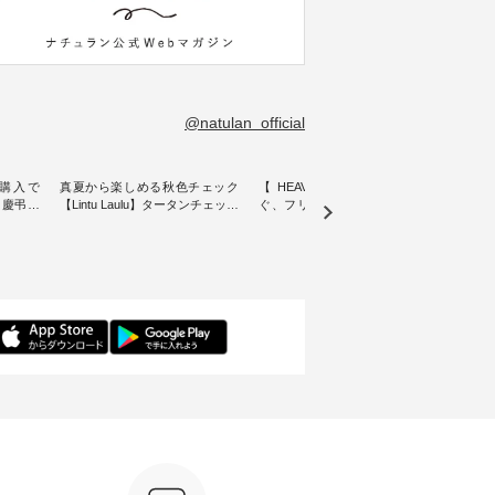
@natulan_official
購入で
真夏から楽しめる秋色チェック
【 HEAVENLY 】軽やかに華や
今週
 】慶弔両
【Lintu Laulu】タータンチェック
ぐ、フリルネックプルオーバー
ト」👖 ナチュランスタッフ
身に
ギャザースカート ・ ゆったりと
・ 天然素材を生かしたナチュラ
アル
着心地を
した着心地の大人の日常着を提
ルスタイルで人気の
します♪ 今回は、8/
服のオリ
案する、 ナチュランオリジナル
「HEAVENLY」から、 新作プル
し、 
miu 」
ブランド「 Lintu Laulu 」から、
オーバーが届きました。 ほんの
いる大
ルジャケ
季節をまたいで穿けるチェック
り透け感のある涼やかな生地
記念ア
スカートが新登場。 真夏にうれ
に、 ふんわりとしたフリルをあ
ネンの
感やシル
しい涼やかさと、 秋を先取りで
しらった襟元が印象的。 シンプ
ッフが
寧に設
きる落ち着いた色合いを兼ね備
ルな装いに、 さりげない華やぎ
ごと
えたアイテムを、 詳しくご紹介
を添えてくれる一枚です。 モデ
ぜひ
ル
します。 モデル身長：164cm ---
ル身長：164cm --------------------
ね。 ＝＝＝＝＝＝＝＝＝＝＝
-------------------------- Lintu Laulu
--------- HEAVENLY ----------------
8/10
---------
----------------------------- ■タータ
------------- ■チェックシャーリン
いリ
ンチェックギャザースカート
グフリルネックプルオーバー
対象の
ケット
¥9,900（税込） ・レッド系 ・グ
¥12,650（税込） ・ホワイト×ブ
計5,
注文番号：
リーン系 [ 注文番号：MTO-
ラック ・ネイビー ・オフ [ 注文
使え
263S-27183 ] -----------------------
番号：DLW-263T-30714 ] --------
プレゼ