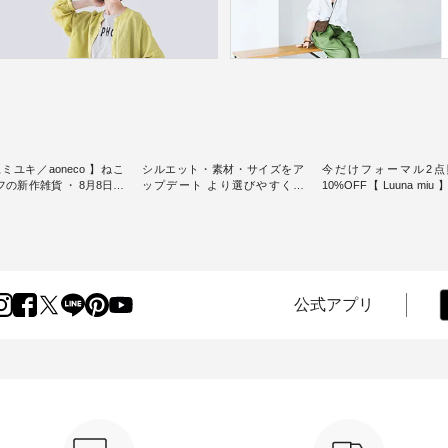
ミユキ／aoneco 】ねこ
シルエット・素材・サイズをア
今だけフォーマル2点
新作雑貨 ・ 8月8日の
ップデート より選びやすく【
10%OFF【 Luuna miu
猫の日」を前に、 愛らし
D*g*y 】別注リブデニムワンピ
用ノーカラージャケット ・ 
モチーフのアイテムを特
ース ・ 心地よく着られるデイリ
纏うだけでほっとする
ーウェアが人気の 「D*g*y」 よ
大切にした フォーマル
m（松尾ミユキ）」と
り、毎年大人気のナチュラン別
ジナルブランド「 Luuna 
eco」から、 持っているだ
注 リブデニムワンピースが登
から、 新たにフォーマ
分が上がる バッグや雑貨
場。 シルエットや素材を見直
ットが仲間入り。 ワンピースと
----------------
し、 さらに魅力的になったアイ
のバランスを考え、 丈
公式アプリ
----- 松尾ミユキ -------------
テムを 詳しくご紹介いたしま
エット、着心地まで丁
-- ■松尾ミユキ シア
す。 モデル身長：164cm / 着用
計。 特別な日を心地よく過ごせ
グ ¥3,080（税込） ・
サイズ：PLUS ---------------------
る一着に仕上げました。 モデ
Leo ・Maron ・Stella [
-------- D*g*y ------------------------
身長：164cm -----------------------
EMW-263B-31376 ] ■
----- ■リブ使いデニムワンピース
------ Luuna miu -----------
ユキ キャットヘアクリ
¥9,680（税込） ・ネイビー ・ブ
--------- ■【慶弔両用】ノーカラ
,320（税込） ・Noisettes
ラック [ 注文番号：DCO-264W-
ーフォーマルジャ
er ・Chloe [ 注文番号：
30707 ] -----------------------------
¥16,500（税込） [ 
-31375 ] ■松尾ミユ
▶️ お買い物は写真のタグをタッ
KOA-262O-31095 ] ■【慶弔両