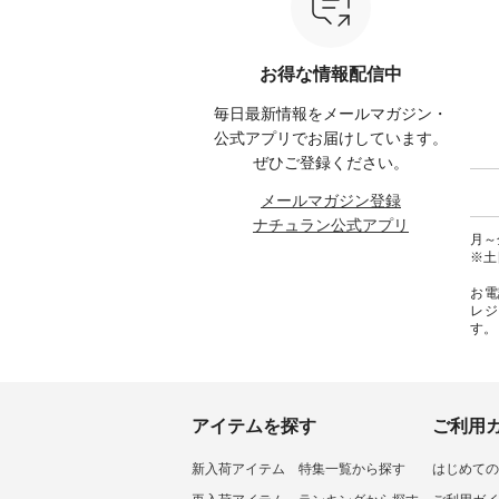
------------ ista-ire ------------------
プやワンピース、ブラウスなど
キ キ
みてく
----------- ■もっと選べるリネン
が新登場！ そして、大人気「よ
¥1,6
のよくばりパンツ ¥9,900（税
くばりパンツ」予約販売がスタ
Noiset
 #コーデ
込） [ 注文番号：IIR-262P-
ートしています♪ お見逃しな
文番号：EM
お得な情報配信中
#ナチュ
29223 ] -----------------------------
く！ ----------------------------- 今
--------
らしを楽
▶️ お買い物は写真のタグをタッ
週のご紹介アイテム ---------------
------------
毎日最新情報をメールマガジン・
シンプル
プ またはプロフィール
-------------- ＜1枚目右・2枚目＞
グウォレ
 #リネ
（@natulan_official）からどうぞ
■ista-ire もっと選べるリネンの
・グレ
公式アプリでお届けしています。
Vネック
「ナチュラン」で 注文番号や商
よくばりパンツ ¥9,900（税込）
・ミモ
ぜひご登録ください。
#ブルーウ
品名を検索してみてください
[ 注文番号：IIR-262P-29223 ] ＜
ブルー 
ね。 #lifewear #fashion #natulan
1枚目左・3～4枚目＞ ■so コッ
31607 ] ■がま口 ミニウォレッ
メールマガジン登録
#今日のコーデ #コーディネート
トンリネンパナマクロス
¥9,7
ナチュラン公式アプリ
#ファッション #ナチュラル #
2wayTラインブラウス
NCO-242C
月～金
日々の暮らし #暮らしを楽しむ #
¥7,590（税込） [ 注文番号：
ート ¥
※土
シンプルライフ #シンプルコー
CSO-263T-31348 ] コットンリネ
号：NCO-2
デ #大人女子 #パンツ #リネンパ
ンパナマクロス イージーテー
バー ¥
お電
ンツ #よくばりパンツ #テーパー
パードパンツ ¥7,590（税込） [
号：NCO-222
レジ
ドパンツ #限定カラー #再入荷
注文番号：CSO-263P-31349 ] ＜
-------------
す。
#15周年記念 #夏コーデ #ista-ire
5～6枚目＞ ■&yarn ピンタック
真のタ
#イスタイーレ #別注 #natulan #
ワンピース ¥12,900（税込） [ 注
ィール（@
ナチュラン #natulan_official.
文番号：MTO-263W-29752 ] ＜7
どうぞ 「ナチュラン」で 注文番
～8枚目＞ ■UNPLE ボールカー
号や商
ゴイージーパンツ ¥11,550（税
さいね。 #lifewe
込） [ 注文番号：UNL-254P-
#nat
アイテムを探す
ご利用
18377 ] ＜9枚目＞ ■Lintu Laulu
ィネー
立体フラワー刺繍ブラウス
ラル 
新入荷アイテム
特集一覧から探す
はじめての
¥8,800（税込） [ 注文番号：
しむ 
YCC-263T-30689 ] -----------------
コーデ 