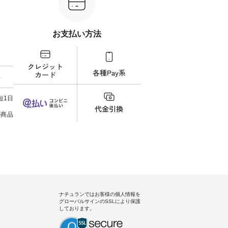
フレアワ
------ ▶️ お買い物は写真のタグを
--------------------- ▶️ お買い物は
＝＝＝＝ ▼今週の「
 [ 注文
タップ またはプロフィール
写真のタグをタップ またはプロ
ーディ
【慶
（@natulan_official）からどうぞ
フィール（@natulan_official）か
もっ
タイAラ
「ナチュラン」で 注文番号や商
らどうぞ 「ナチュラン」で 注文
パンツ
お支払い方法
00（税
品名を検索してみてください
番号や商品名を検索してみてく
・コー
252W-
ね。 #lifewear #fashion #natulan
ださいね。 #lifewear #fashion
号：IIR-262
#今日のコーデ #コーディネート
#natulan #今日のコーデ #コーデ
------
グをタッ
#ファッション #ナチュラル #
ィネート #ファッション #ナチュ
/ 身長155cm
ィール
日々の暮らし #暮らしを楽しむ #
ラル #日々の暮らし #暮らしを楽
ト 上
料
）からどうぞ
シンプルライフ #シンプルコー
しむ #シンプルライフ #シンプル
いの
番号や商
デ #大人女子 #スカート #フレア
コーデ #大人女子 #シャツ #シャ
す。 
ださい
スカート #チェック柄 #タータン
ツコーデ #フリルシャツ #チェッ
く過ご
短1日
チェック #秋色 #夏コーデ #Lintu
クシャツ #チェックシャツコー
の組
ィネート
Laulu #リントゥラウル #オリジ
デ #夏コーデ #HEAVENLY #ヘブ
で、 
の商品
ラル #
ナルブランド #natulan #ナチュ
ンリー #natulan #ナチュラン
ブラ
しむ #
ラン #natulan_official.
#natulan_official.
みました。 ------------
プルコー
--- 
 #ブラ
▼スタ
ト #ワ
ゴム
miu #
ので、
ルブラン
ます♪
色味
を。 
うに、
ナチュランではお客様の個人情報を
ド感をプラ
グローバルサインのSSLにより保護
-----
しております。
uruma 
コメン