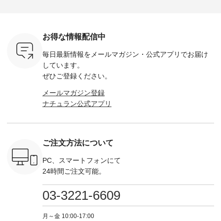
ッグです。
ベスト ¥12,650（税
------------- ■着るだ
ト中です💓 そろそろ
------------ ■コットン
月1日（土）
込） ・ブラック ・
けでサマになるUS
お盆休みの方も多い
シアーV
 12,000円
ネイビー [ 注文番
コットンフリル5分
のではないでしょう
ディガン ¥
以上ご購入
号：ISW-264T-
袖Tシャツ
か。 まだまだ暑さが
込） ・ス
たお客様へ
30716 ] ---------------
¥6,050（税込） ・ダ
続きそうですが 今週
ー ・ブラ
お得な情報配信中
プレゼン
-------------- ▶️ お買
ークブルー ・ブラウ
の新作では、今すぐ
イビー [
い物は写真のタグを
ン ・ブラック ・オ
着られて初秋まで活
GRE-263T-
毎日最新情報をメールマガジン・
公式アプリでお届け
くなり次第
タップ またはプロフ
フホワイト [ 注文番
躍する シアーカーデ
-------------
ます。 こ
ィール
号：COO-263T-
ィガンやベスト、デ
--- ▶️ お買い物は写
しています。
、ぜひお買
（@natulan_official）
31818 ] ---------------
ニムワンピースなど
真のタグを
ぜひご登録ください。
楽しみくだ
からどうぞ 「ナチュ
-------------- ▶️ お買
が登場です！ スタイ
たはプロ
ラン」で 注文番号や
い物は写真のタグを
リスト山口
（@natulan
メールマガジン登録
買い
商品名を検索してみ
タップ またはプロフ
(@natulan_stylist_yama)
からどうぞ 「ナ
ナチュラン公式アプリ
のタグをタ
てくださいね。
ィール
からの 最新の撮影シ
ラン」で 
はプロフィ
#lifewear #fashion
（@natulan_official）
ョット📷では、ニッ
商品名を
ル
#natulan #今日のコ
からどうぞ 「ナチュ
トなどの秋アイテム
てくだ
_official）
ーデ #コーディネー
ラン」で 注文番号や
も登場🫶 楽しみにお
#lifewear
チュ
ト #ファッション #
商品名を検索してみ
待ちくださいね。 --
#natula
ご注文方法について
注文番号や
ナチュラル #日々の
てくださいね。
-------------------------
ーデ #コ
検索してみ
暮らし #暮らしを楽
#lifewear #fashion
-- 今週のご紹介アイ
ト #ファ
さいね。
しむ #シンプルライ
#natulan #今日のコ
テム -------------------
ナチュラル
PC、スマートフォンにて
 #fashion
フ #シンプルコーデ
ーデ #コーディネー
---------- ＜1枚目
暮らし #
24時間ご注文可能。
n #今日のコ
#大人女子 #ベスト #
ト #ファッション #
右・2～3枚目＞
しむ #シ
ーディネー
リネン #重ね着 #着
ナチュラル #日々の
■&yarn コットンシ
フ #シン
ッション #
まわし #Vネック #夏
暮らし #暮らしを楽
アーVネックカーデ
#大人女子
03-3221-6609
 #日々の
コーデ #bluewillow #
しむ #シンプルライ
ィガン ¥7,500（税
ィガン #
暮らしを楽
ブルーウィロウ
フ #シンプルコーデ
込） [ 注文番号：
アーカーデ
ンプルライ
#natulan #ナチュラ
#大人女子 #tシャツ
GRE-263T-30614 ]
ン #夏の
月～金 10:00-17:00