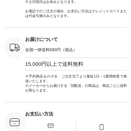
プルコーデ
ン #natulan_official.
コーデ #夏コーデ
＜1枚目左・4～5枚
ーデ #and
※土日祝日はお休みとなります。
#15周年 #
#nopdenod #ノップ
目＞ ■Cassure
ドヤーン 
 #コット
ドゥノッド #natulan
2wayドットブラウ
ルブランド #natu
お電話でのご注文の場合、お支払い方法はクレジットカードまた
#よしいち
#ナチュラン
ス ¥11,990（税込）
#ナチ
は代金引換のみとなります。
ラストレー
#natulan_official.
[ 注文番号：SHG-
#natulan_of
#コラボ
263T-30580 ] ＜6～7
n #ナチュラ
枚目＞ ■D*g*y リブ
official.
使いデニムワンピー
ス ¥9,680（税込） [
お届けについて
注文番号：DCO-
264W-30707 ] ＜8～
全国一律送料580円（税込）
9枚目＞ ■blue willow
リネンVネックサイ
ドボタンベスト
15,000円以上で送料無料
¥12,650（税込） [
注文番号：ISW-
264T-30716 ] --------
※予約商品をのぞき、ご注文完了より最短1日～1週間程度で発
--------------------- ▶️
送いたします。
商品詳細やお買い物
※メーカーからお届けする「別配送」の商品は、商品ごとに送料
は写真のタグをタッ
が異なります。
プ またはプロフィー
ル
（@natulan_official）
から 「ナチュラン」
のサイトにアクセス
お支払い方法
して 注文番号や商品
名を検索してみてく
ださいね。 #lifewear