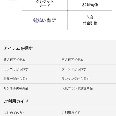
#fashion #natulan #
今日のコーデ #コー
ディネート #ファッ
ション #ナチュラル
#ナチュラン #日々
の暮らし #暮らしを
楽しむ #シンプルラ
イフ #シンプルコー
デ #大人女子 #夏コ
ーデ #真夏コーデ #
暑さ対策 #コーデ #
リネン
アイテムを探す
#natulan_official.
新入荷アイテム
再入荷アイテム
カテゴリから探す
ブランドから探す
特集一覧から探す
ランキングから探す
リンネル掲載商品
人気ブランド別注商品
ご利用ガイド
はじめての方へ
ご利用ガイド