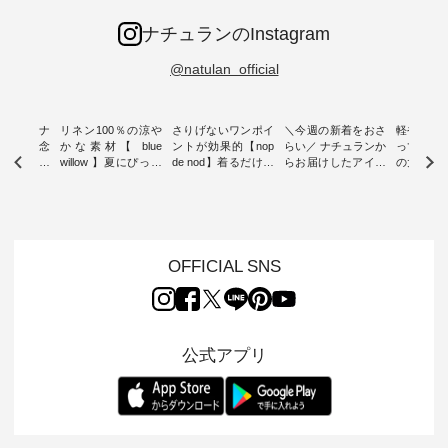
ナチュランのInstagram
@natulan_official
ン柄！ ナ
リネン100％の涼や
さりげないワンポイ
＼今週の新着をおさ
軽やかコ
5周年記念
かな素材【 blue
ントが効果的【nop
らい／ ナチュランか
って登場
ィバッグ
willow 】夏にぴった
de nod】着るだけで
らお届けしたアイテ
の大人服。
 ８月プレ
りのVネックベスト
サマになる フリル5
ムから スタッフが気
と涼し気
デザインが
・ オリジナル素材に
分袖Tシャツ ・
になるものをピック
ーディガン 
こだわり、 着心地の
「nop de nod」よ
アップ👆 ・ [ This
のシアー
下ろし オ
良さを大切にした服
り、 ご好評につき完
week's NEW
ンが軽くて
コットンバ
づくりを行う 「
売していたフリルT
ARRIVAL ] //
れも簡単
レゼント！
blue willow 」から新
シャツに 新色のダー
2026/08/02 -
素材にな
OFFICIAL SNS
作のベストが届きま
クブルーとブラウン
2026/08/08 // ✨✨ナ
ほんのり
 ナチュラ
した。 夏のワードロ
が加わって再登場。
チュラン15周年記念
が、女性
を記念した
ーブに加えたい、 レ
袖にあしらった立体
✨✨ 12,000円（税
出し、 羽
グをご用意
イヤードが楽しめる
感のあるフリルが 装
込）以上ご購入いた
今年らし
イラ
一枚をご紹介いたし
いに華やぎを添え、
だいたお客様へ 人気
レイヤー
公式アプリ
ター、よし
ます。 モデル身長：
シンプルな着こなし
イラストレーター、
が楽しめて
ろさん
160cm ----------------
も印象的に見せてく
よしいちひろさん
変わり目
ochop2）
------------- blue
れます。 モデル身
（@chocochop2）
アイテムです
き下ろしイ
willow -----------------
長：165cm -----------
描き下ろし 【第2
ル身長：168cm
プリントし
------------ ■リネンV
------------------ nop
弾】レモン柄コット
-------------
ランだけの
ネックサイドボタン
de nod ----------------
ンバッグをプレゼン
&yarn -----