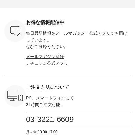
・Leo ・
¥12,900（税込） ・
------------- Luuna
---- Lintu Laulu -------
-------------
ella [ 注文
ホワイト ・スモーク
miu --------------------
---------------------- ■
ェックシ
-263B-
ブルー ・ネイビー [
--------- ■【慶弔両
タータンチェックギ
フリルネ
注文番号：MTO-
用】ノーカラーフォ
ャザースカート
ーバー ¥1
ットヘアク
263W-29752 ] -------
ーマルジャケット
¥9,900（税込） ・レ
込） ・ホ
お得な情報配信中
,320（税
---------------------- ▶️
¥16,500（税込） [
ッド系 ・グリーン系
ラック 
settes ・
お買い物は写真のタ
注文番号：KOA-
[ 注文番号：MTO-
・オフ [
毎日最新情報をメールマガジン・
公式アプリでお届け
Chloe [ 注
グをタップ またはプ
262O-31095 ] ■【慶
263S-27183 ] --------
DLW-263T-3
EMW-
ロフィール
弔両用】大切な日の
--------------------- ▶️
-------------
しています。
] ■松尾
（@natulan_official）
ボタンフレアワンピ
お買い物は写真のタ
-- ▶️ お買い物は写真
ぜひご登録ください。
キャットハ
からどうぞ 「ナチュ
ース ¥18,700（税
グをタップ またはプ
のタグをタ
マグ ¥
ラン」で 注文番号や
込） [ 注文番号：
ロフィール
はプロ
メールマガジン登録
（税込） ・
商品名を検索してみ
KOA-252W-22368 ]
（@natulan_official）
（@natulan
ナチュラン公式アプリ
Noisettes
てくださいね。
■【慶弔両用】大切
からどうぞ 「ナチュ
からどうぞ 「ナ
・Chloe [
#lifewear #fashion
な日のボウタイAラ
ラン」で 注文番号や
ラン」で 
：EMW-
#natulan #今日のコ
インワンピース
商品名を検索してみ
商品名を
------
ーデ #コーディネー
¥18,700（税込） [
てくださいね。
てくだ
--------
ト #ファッション #
注文番号：KOA-
#lifewear #fashion
#lifewear
ご注文方法について
-----------
ナチュラル #日々の
252W-22369 ] -------
#natulan #今日のコ
#natula
がま口
暮らし #暮らしを楽
---------------------- ▶️
ーデ #コーディネー
ーデ #コ
ォレット
しむ #シンプルライ
お買い物は写真のタ
ト #ファッション #
ト #ファ
PC、スマートフォンにて
0（税込） ・
フ #シンプルコーデ
グをタップ またはプ
ナチュラル #日々の
ナチュラル
24時間ご注文可能。
 ・ブルー
#大人女子 #ワンピ
ロフィール
暮らし #暮らしを楽
暮らし #
・ミモザイ
ース #ピンタック #
（@natulan_official）
しむ #シンプルライ
しむ #シ
シルエット
涼やか素材 #夏ワン
からどうぞ 「ナチュ
フ #シンプルコーデ
フ #シン
03-3221-6609
 注文番号：
ピ #夏コーデ
ラン」で 注文番号や
#大人女子 #スカー
#大人女子 
-31607 ]
#andyarn #アンドヤ
商品名を検索してみ
ト #フレアスカート
シャツコー
ミニウォレ
ーン #オリジナルブ
てくださいね。
#チェック柄 #ター
ルシャツ 
月～金 10:00-17:00