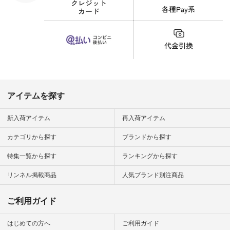
界猫の日 #
財布 #ポー
カップ #猫
松尾ミユキ
o #アオネコ
n #ナチュラ
official.
アイテムを探す
新入荷アイテム
再入荷アイテム
カテゴリから探す
ブランドから探す
特集一覧から探す
ランキングから探す
リンネル掲載商品
人気ブランド別注商品
ご利用ガイド
はじめての方へ
ご利用ガイド