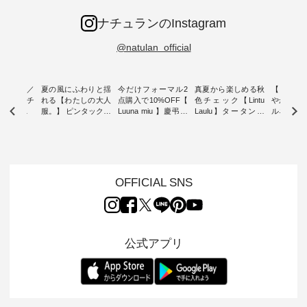
ナチュランのInstagram
@natulan_official
ミユキ／
夏の風にふわりと揺
今だけフォーマル2
真夏から楽しめる秋
【 HEAV
 】ねこモチ
れる【わたしの大人
点購入で10%OFF【
色チェック【Lintu
やかに華
雑貨 ・ 8
服。】 ピンタックワ
Luuna miu 】慶弔両
Laulu】タータンチ
ルネック
「世界猫の
ンピース ・ 軽やか
用ノーカラージャケ
ェックギャザースカ
ー ・ 天然素材を生
、 愛らし
なワンピーススタイ
ット ・ 身に纏うだ
ート ・ ゆったりと
かしたナ
チーフのア
ルを楽しめるのは、
けでほっとする着心
した着心地の大人の
タイル
。 ナチ
夏のおしゃれの醍醐
地を大切にした フォ
日常着を提案する、
「HEAV
も人気の
味。 今回ご紹介する
ーマル服のオリジナ
ナチュランオリジナ
ら、 新作
（松尾ミユ
のは 袖を通すだけで
ルブランド「 Luuna
ルブランド「 Lintu
ーが届きま
OFFICIAL SNS
」と
ちょっとひんやり、
miu 」から、 新たに
Laulu 」から、 季節
んのり透
co」から、
見た目にも涼し気な
フォーマルジャケッ
をまたいで穿けるチ
涼やかな生
るだけで気
ワンピース。 日常か
トが仲間入り。 ワン
ェックスカートが新
んわりと
 バッグや
ら夏休みのお出かけ
ピースとのバランス
登場。 真夏にうれし
をあしら
紹介しま
まで、 暑い夏にぴっ
を考え、 丈感やシル
い涼やかさと、 秋を
印象的。 
公式アプリ
たりの新作です。 モ
エット、着心地まで
先取りできる落ち着
装いに、 
-- 松尾ミユキ
デル身長：168cm --
丁寧に設計。 特別な
いた色合いを兼ね備
華やぎを
------------
-------------------------
日を心地よく過ごせ
えたアイテムを、 詳
る一枚です。 
-- &yarn --------------
る一着に仕上げまし
しくご紹介します。
身長：164cm ---
バッグ
--------------- ■ピン
た。 モデル身長：
モデル身長：164cm
-------------
（税込） ・
タックワンピース
164cm ----------------
-------------------------
HEAVENLY -