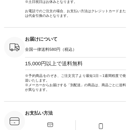
790（税込）
ランド #natulan #ナ
#lifewear #fashion
タンチェック #秋色
シャツ #
※土日祝日はお休みとなります。
号：NCO-
チュラン
#natulan #今日のコ
#夏コーデ #Lintu
ャツコーデ
] ■ラテ
#natulan_official.
ーデ #コーディネー
Laulu #リントゥラウ
デ #HEAV
お電話でのご注文の場合、お支払い方法はクレジットカードまた
トート
ト #ファッション #
ル #オリジナルブラ
ブンリー #natulan #
は代金引換のみとなります。
0（税込） [
ナチュラル #日々の
ンド #natulan #ナチ
ナチ
：NCO-
暮らし #暮らしを楽
ュラン
#natulan_of
] ■キー
しむ #シンプルライ
#natulan_official.
,970（税
フ #シンプルコーデ
注文番号：
#大人女子 #フォー
お届けについて
00150 ] -
マル #ブラックフォ
------------
ーマル #ジャケット
全国一律送料580円（税込）
#ワンピース #冠婚
タップ ま
葬祭 #Luunamiu #ル
フィール
ウナミウ #オリジナ
15,000円以上で送料無料
_official）
ルブランド #natulan
チュ
#ナチュラン
注文番号や
#natulan_official.
※予約商品をのぞき、ご注文完了より最短1日～1週間程度で発
検索してみ
送いたします。
さいね。
※メーカーからお届けする「別配送」の商品は、商品ごとに送料
 #fashion
が異なります。
n #今日のコ
ーディネー
ッション #
 #日々の
暮らしを楽
お支払い方法
ンプルライ
プルコーデ
#猫 #猫グ