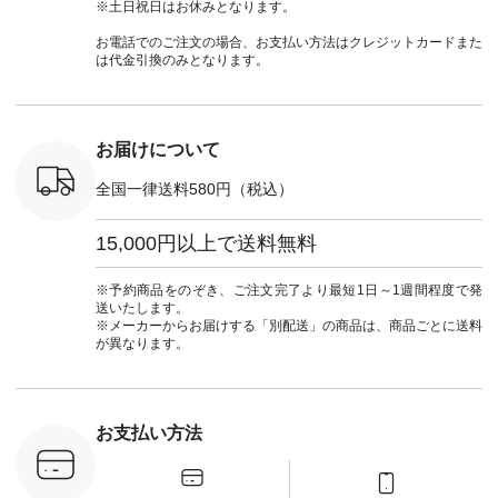
official.
ト #ファッション #
＜1枚目左・4～5枚
ーデ #andyarn #アン
#ナチ
※土日祝日はお休みとなります。
ナチュラル #日々の
目＞ ■Cassure
ドヤーン #オリジナ
#natulan_of
暮らし #暮らしを楽
2wayドットブラウ
ルブランド #natulan
お電話でのご注文の場合、お支払い方法はクレジットカードまた
しむ #シンプルライ
ス ¥11,990（税込）
#ナチュラン
は代金引換のみとなります。
フ #シンプルコーデ
[ 注文番号：SHG-
#natulan_official.
#大人女子 #パンツ #
263T-30580 ] ＜6～7
リネンパンツ #よく
枚目＞ ■D*g*y リブ
ばりパンツ #テーパ
使いデニムワンピー
ードパンツ #限定カ
ス ¥9,680（税込） [
お届けについて
ラー #再入荷 #15周
注文番号：DCO-
年記念 #夏コーデ
264W-30707 ] ＜8～
全国一律送料580円（税込）
#ista-ire #イスタイ
9枚目＞ ■blue willow
ーレ #別注 #natulan
リネンVネックサイ
#ナチュラン
ドボタンベスト
15,000円以上で送料無料
#natulan_official.
¥12,650（税込） [
注文番号：ISW-
264T-30716 ] --------
※予約商品をのぞき、ご注文完了より最短1日～1週間程度で発
--------------------- ▶️
送いたします。
商品詳細やお買い物
※メーカーからお届けする「別配送」の商品は、商品ごとに送料
は写真のタグをタッ
が異なります。
プ またはプロフィー
ル
（@natulan_official）
から 「ナチュラン」
のサイトにアクセス
お支払い方法
して 注文番号や商品
名を検索してみてく
ださいね。 #lifewear