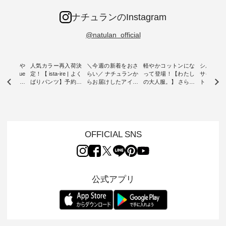
ナチュランのInstagram
@natulan_official
0％の涼や
人気カラー再入荷決
＼今週の新着をおさ
軽やかコットンにな
シルエッ
 blue
定！【 ista-ire | よく
らい／ ナチュランか
って登場！【わたし
サイズを
 】夏にぴった
ばりパンツ】予約販
らお届けしたアイテ
の大人服。】 さらり
ト より選
ックベスト
売開始 ・ 6月の販売
ムから スタッフが気
と涼し気なシアーカ
D*g*y 
開始とともに大きな
になるものをピック
ーディガン ・ 人気
ニムワン
 着心地の
反響をいただき、 一
アップ👆 ・ [ This
のシアーカーディガ
心地よく
切にした服
部カラーは早々に完
week's NEW
ンが軽くて、 お手入
イリーウ
行う 「
売となった 15周年
ARRIVAL ] //
れも簡単なコットン
の 「D*g*y」 より、
low 」から新
記念のよくばりパン
2026/08/02 -
素材になりました。
毎年大人
OFFICIAL SNS
トが届きま
ツ。 たくさんのご要
2026/08/08 // ✨✨ナ
ほんのり透ける生地
ラン別注 
望をいただき、 この
チュラン15周年記念
が、女性らしさを演
ワンピー
たい、 レ
たび待望の再入荷が
✨✨ 12,000円（税
出し、 羽織るだけで
シルエッ
が楽しめる
実現しました。 今回
込）以上ご購入いた
今年らしい装いに。
見直し、 
紹介いたし
再入荷する10色のカ
だいたお客様へ 人気
レイヤードスタイル
的になっ
公式アプリ
ラーを、 改めて詳し
イラストレーター、
が楽しめて、 季節の
を 詳しく
くご紹介します。 限
よしいちひろさん
変わり目に重宝する
します。 モデル
---- blue
定カラーを手に入れ
（@chocochop2）
アイテムです。 モデ
長：164cm / 
------------
られる今だけのチャ
描き下ろし 【第2
ル身長：168cm -----
イズ：PLUS -----
ンス、 ぜひこの機会
弾】レモン柄コット
------------------------
-------------
イドボタン
をお見逃しなく！ ▼
ンバッグをプレゼン
&yarn -----------------
D*g*y -----