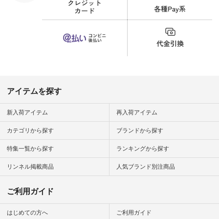
#fashion #natulan #
今日のコーデ #コー
ディネート #ファッ
ション #ナチュラル
#ナチュラン #日々
の暮らし #暮らしを
楽しむ #シンプルラ
イフ #シンプルコー
デ #大人女子 #夏コ
ーデ #真夏コーデ #
暑さ対策 #コーデ #
リネン
アイテムを探す
#natulan_official.
新入荷アイテム
再入荷アイテム
カテゴリから探す
ブランドから探す
特集一覧から探す
ランキングから探す
リンネル掲載商品
人気ブランド別注商品
ご利用ガイド
はじめての方へ
ご利用ガイド