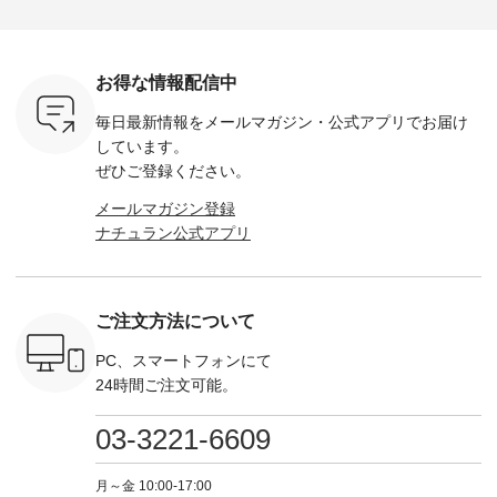
2,650（税
今回再入荷したカラ
ト中です💓 そろそろ
------------ ■コットン
------------ ■リブ使い
ラック ・
ー（計10色） ・コ
お盆休みの方も多い
シアーVネックカー
デニムワ
[ 注文番
ーヒー ・トマト ・
のではないでしょう
ディガン ¥7,500（税
¥9,680
-264T-
セサミ ・モモ ・グ
か。 まだまだ暑さが
込） ・スモークブル
イビー ・
リーンティー ・スミ
続きそうですが 今週
ー ・ブラック ・ネ
注文番号
お得な情報配信中
 お買
レ ・クロマメ ・レ
の新作では、今すぐ
イビー [ 注文番号：
264W-30707 ] -
真のタグを
モン ・ブルーベリー
着られて初秋まで活
GRE-263T-30614 ] -
--------------
毎日最新情報をメールマガジン・
公式アプリでお届け
たはプロフ
・ラズベリー --------
躍する シアーカーデ
-------------------------
お買い物
ール
---------------------
ィガンやベスト、デ
--- ▶️ お買い物は写
グをタップ
しています。
_official）
ista-ire ----------------
ニムワンピースなど
真のタグをタップ ま
ロフ
ぜひご登録ください。
チュ
------------- ■もっと
が登場です！ スタイ
たはプロフィール
（@natulan
注文番号や
選べるリネンのよく
リスト山口
（@natulan_official）
からどうぞ 「ナ
メールマガジン登録
検索してみ
ばりパンツ
(@natulan_stylist_yama)
からどうぞ 「ナチュ
ラン」で 
ナチュラン公式アプリ
さいね。
¥9,900（税込） [ 注
からの 最新の撮影シ
ラン」で 注文番号や
商品名を
 #fashion
文番号：IIR-262P-
ョット📷では、ニッ
商品名を検索してみ
てくだ
n #今日のコ
29223 ] ---------------
トなどの秋アイテム
てくださいね。
#lifewear
ーディネー
-------------- ▶️ お買
も登場🫶 楽しみにお
#lifewear #fashion
#natula
ッション #
い物は写真のタグを
待ちくださいね。 --
#natulan #今日のコ
ーデ #コ
ご注文方法について
 #日々の
タップ またはプロフ
-------------------------
ーデ #コーディネー
ト #ファ
暮らしを楽
ィール
-- 今週のご紹介アイ
ト #ファッション #
ナチュラル
ンプルライ
（@natulan_official）
テム -------------------
ナチュラル #日々の
暮らし #
PC、スマートフォンにて
プルコーデ
からどうぞ 「ナチュ
---------- ＜1枚目
暮らし #暮らしを楽
しむ #シ
24時間ご注文可能。
#ベスト #
ラン」で 注文番号や
右・2～3枚目＞
しむ #シンプルライ
フ #シン
重ね着 #着
商品名を検索してみ
■&yarn コットンシ
フ #シンプルコーデ
#大人女子
ネック #夏
てくださいね。
アーVネックカーデ
#大人女子 #カーデ
ース #デ
03-3221-6609
ewillow #
#lifewear #fashion
ィガン ¥7,500（税
ィガン #羽織り #シ
ムワンピ 
ウィロウ
#natulan #今日のコ
込） [ 注文番号：
アーカーデ #コット
コーデ #D*
n #ナチュラ
ーデ #コーディネー
GRE-263T-30614 ]
ン #夏の羽織 #夏コ
ージーワイ #natu
月～金 10:00-17:00