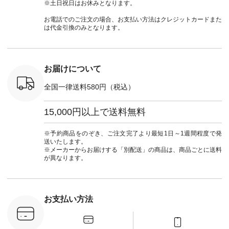
wayTライ
ット ¥9,790（税込）
#ナチュラン
#lifewear #fashion
タンチェッ
※土日祝日はお休みとなります。
ラウス
[ 注文番号：NCO-
#natulan_official.
#natulan #今日のコ
#夏コーデ 
税込） [ 注
242C-08057 ] ■ラテ
ーデ #コーディネー
Laulu 
お電話でのご注文の場合、お支払い方法はクレジットカードまた
O-263T-
ィストート
ト #ファッション #
ル #オリ
は代金引換のみとなります。
¥12,980（税込） [
ナチュラル #日々の
ンド #natulan #ナチ
マクロス
注文番号：NCO-
暮らし #暮らしを楽
ュ
テーパード
262B-31610 ] ■キー
しむ #シンプルライ
#natulan_of
,590（税
カバー ¥2,970（税
フ #シンプルコーデ
注文番号：
込） [ 注文番号：
#大人女子 #フォー
お届けについて
-31349 ]
NCO-222C-00150 ] -
マル #ブラックフォ
6枚目＞
-------------------------
ーマル #ジャケット
全国一律送料580円（税込）
 ピンタック
--- ▶️ お買い物は写
#ワンピース #冠婚
ピース
真のタグをタップ ま
葬祭 #Luunamiu #ル
0（税込） [
たはプロフィール
ウナミウ #オリジナ
15,000円以上で送料無料
：MTO-
（@natulan_official）
ルブランド #natulan
] ＜7～
からどうぞ 「ナチュ
#ナチュラン
UNPLE ボ
ラン」で 注文番号や
#natulan_official.
※予約商品をのぞき、ご注文完了より最短1日～1週間程度で発
ゴイージー
商品名を検索してみ
送いたします。
1,550（税
てくださいね。
※メーカーからお届けする「別配送」の商品は、商品ごとに送料
注文番号：
#lifewear #fashion
が異なります。
-18377 ]
#natulan #今日のコ
■Lintu
ーデ #コーディネー
立体フラワー
ト #ファッション #
ラウス
ナチュラル #日々の
税込） [ 注
暮らし #暮らしを楽
お支払い方法
C-263T-
しむ #シンプルライ
フ #シンプルコーデ
商品詳
#大人女子 #猫 #猫グ