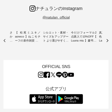
ナチュランのInstagram
@natulan_official
新着をおさ
【 松尾ミユキ／
シルエット・素材・
今だけフォーマル2
真夏から
チュランか
aoneco 】ねこモチ
サイズをアップデー
点購入で10%OFF【
色チェック
したアイテ
ーフの新作雑貨 ・ 8
ト より選びやすく【
Luuna miu 】慶弔両
Laulu
タッフが気
月8日の「世界猫の
D*g*y 】別注リブデ
用ノーカラージャケ
ェックギ
のをピック
日」を前に、 愛らし
ニムワンピース ・
ット ・ 身に纏うだ
ート ・ ゆったりと
s
いネコモチーフのア
心地よく着られるデ
けでほっとする着心
した着心
s NEW
イテムを特集。 ナチ
イリーウェアが人気
地を大切にした フォ
日常着を
L ] //
ュランでも人気の
の 「D*g*y」 より、
ーマル服のオリジナ
ナチュラ
7/26 -
「m.m（松尾ミユ
毎年大人気のナチュ
ルブランド「 Luuna
ルブランド「
OFFICIAL SNS
/ ✨✨ナ
キ）」と
ラン別注 リブデニム
miu 」から、 新たに
Laulu 
5周年記念
「aoneco」から、
ワンピースが登場。
フォーマルジャケッ
をまたい
月より、
持っているだけで気
シルエットや素材を
トが仲間入り。 ワン
ェックス
円（税込）以
分が上がる バッグや
見直し、 さらに魅力
ピースとのバランス
登場。 真夏にうれし
いただいた
雑貨をご紹介しま
的になったアイテム
を考え、 丈感やシル
い涼やかさ
公式アプリ
人気イラス
す。 -------------------
を 詳しくご紹介いた
エット、着心地まで
先取りで
ー、よしい
---------- 松尾ミユキ
します。 モデル身
丁寧に設計。 特別な
いた色合
ろさん
-------------------------
長：164cm / 着用サ
日を心地よく過ごせ
えたアイテ
ochop2）
---- ■松尾ミユキ
イズ：PLUS ---------
る一着に仕上げまし
しくご紹
し 【第2
シアーバッグ
--------------------
た。 モデル身長：
モデル身長
ン柄コット
¥3,080（税込） ・
D*g*y -----------------
164cm ----------------
-------------