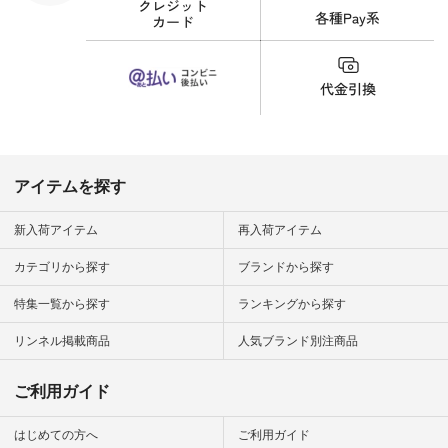
い物は写真
ッズ #世界猫の日 #
ップ また
バッグ #財布 #ポー
フィール
チ #マグカップ #猫
_official）
雑貨 #松尾ミユキ
チュラン」
#aoneco #アオネコ
にアクセス
#natulan #ナチュラ
番号や商品
ン #natulan_official.
してみてく
ar
#natulan #
デ #コー
 #ファッ
アイテムを探す
ナチュラル
ン #日々
#暮らしを
新入荷アイテム
再入荷アイテム
シンプルラ
ンプルコー
カテゴリから探す
ブランドから探す
女子 #夏コ
夏コーデ #
特集一覧から探す
ランキングから探す
#コーデ #
ネン
ficial.
リンネル掲載商品
人気ブランド別注商品
ご利用ガイド
はじめての方へ
ご利用ガイド