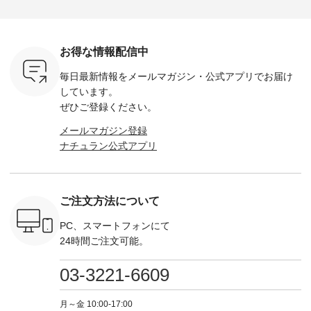
をプレゼン
Momo ・Leo ・
------------ ■リブ使い
------------- Luuna
---- Lintu L
にな
Maron ・Stella [ 注文
デニムワンピース
miu --------------------
-------------
 旅行や帰
番号：EMW-263B-
¥9,680（税込） ・ネ
--------- ■【慶弔両
タータン
ャーなど楽
31376 ] ■松尾ミユ
イビー ・ブラック [
用】ノーカラーフォ
ャザー
を計画され
キ キャットヘアク
注文番号：DCO-
ーマルジャケット
¥9,900
お得な情報配信中
も多いかと
リップ ¥1,320（税
264W-30707 ] -------
¥16,500（税込） [
ッド系 ・
は、
込） ・Noisettes ・
---------------------- ▶️
注文番号：KOA-
[ 注文番
毎日最新情報をメールマガジン・
公式アプリでお届け
のこれから
Pepper ・Chloe [ 注
お買い物は写真のタ
262O-31095 ] ■【慶
263S-27183 ] --
な 涼し気
文番号：EMW-
グをタップ またはプ
弔両用】大切な日の
-------------
しています。
アップやワ
262A-31375 ] ■松尾
ロフィール
ボタンフレアワンピ
お買い物
ぜひご登録ください。
、ブラウス
ミユキ キャットハ
（@natulan_official）
ース ¥18,700（税
グをタップ
！ そし
ンドルマグ ¥
からどうぞ 「ナチュ
込） [ 注文番号：
ロフ
メールマガジン登録
気「よくば
¥1,650（税込） ・
ラン」で 注文番号や
KOA-252W-22368 ]
（@natulan
ナチュラン公式アプリ
」予約販売
Pumpkin ・Noisettes
商品名を検索してみ
■【慶弔両用】大切
からどうぞ 「ナ
トしていま
・Pepper ・Chloe [
てくださいね。
な日のボウタイAラ
ラン」で 
逃しなく！
注文番号：EMW-
#lifewear #fashion
インワンピース
商品名を
------------
262K-31378 ] --------
#natulan #今日のコ
¥18,700（税込） [
てくだ
---------------------
ーデ #コーディネー
注文番号：KOA-
#lifewear
ご注文方法について
----------
aoneco ---------------
ト #ファッション #
252W-22369 ] -------
#natula
枚目
-------------- ■がま口
ナチュラル #日々の
---------------------- ▶️
ーデ #コ
 ■ista-
ロングウォレット
暮らし #暮らしを楽
お買い物は写真のタ
ト #ファ
PC、スマートフォンにて
っと選べるリ
¥19,690（税込） ・
しむ #シンプルライ
グをタップ またはプ
ナチュラル
24時間ご注文可能。
くばりパン
グレージュ ・ブルー
フ #シンプルコーデ
ロフィール
暮らし #
0（税込） [
グリーン ・ミモザイ
#大人女子 #ワンピ
（@natulan_official）
しむ #シ
R-262P-
エロー ・シルエット
ース #デニム #デニ
からどうぞ 「ナチュ
フ #シン
03-3221-6609
ブルー [ 注文番号：
ムワンピ #別注 #夏
ラン」で 注文番号や
#大人女子
 ■so コ
NCO-262C-31607 ]
コーデ #D*g*y #ディ
商品名を検索してみ
ト #フレ
ネンパナマ
■がま口 ミニウォレ
ージーワイ #natulan
てくださいね。
#チェック
月～金 10:00-17:00