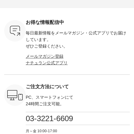
荷したカラ
ンバッグをプレゼン
------------ ■コットン
------------ ■リブ使い
---------
色） ・コ
ト中です💓 8月にな
シアーVネックカー
デニムワンピース
miu --------
トマト ・
りました☀ 旅行や帰
ディガン ¥7,500（税
¥9,680（税込） ・ネ
--------- ■【慶弔両
モモ ・グ
省、レジャーなど楽
込） ・スモークブル
イビー ・ブラック [
用】ノー
ー ・スミ
しい予定を計画され
ー ・ブラック ・ネ
注文番号：DCO-
ーマルジ
お得な情報配信中
マメ ・レ
ている方も多いかと
イビー [ 注文番号：
264W-30707 ] -------
¥16,50
ルーベリー
思います🌿 今週は、
GRE-263T-30614 ] -
---------------------- ▶️
注文番号
毎日最新情報をメールマガジン・
公式アプリでお届け
----
暑さ本番のこれから
-------------------------
お買い物は写真のタ
262O-31095 
--------
にぴったりな 涼し気
--- ▶️ お買い物は写
グをタップ またはプ
弔両用】
しています。
-------------
なセットアップやワ
真のタグをタップ ま
ロフィール
ボタンフ
ぜひご登録ください。
っと
ンピース、ブラウス
たはプロフィール
（@natulan_official）
ース ¥18
ネンのよく
などが新登場！ そし
（@natulan_official）
からどうぞ 「ナチュ
込） [ 
メールマガジン登録
パンツ
て、大人気「よくば
からどうぞ 「ナチュ
ラン」で 注文番号や
KOA-252W
ナチュラン公式アプリ
込） [ 注
りパンツ」予約販売
ラン」で 注文番号や
商品名を検索してみ
■【慶弔
R-262P-
がスタートしていま
商品名を検索してみ
てくださいね。
な日のボ
す♪ お見逃しなく！
てくださいね。
#lifewear #fashion
インワ
 お買
-------------------------
#lifewear #fashion
#natulan #今日のコ
¥18,70
真のタグを
---- 今週のご紹介ア
#natulan #今日のコ
ーデ #コーディネー
注文番号
ご注文方法について
たはプロフ
イテム ----------------
ーデ #コーディネー
ト #ファッション #
252W-22369 ] -
ール
------------- ＜1枚目
ト #ファッション #
ナチュラル #日々の
--------------
_official）
右・2枚目＞ ■ista-
ナチュラル #日々の
暮らし #暮らしを楽
お買い物
PC、スマートフォンにて
チュ
ire もっと選べるリ
暮らし #暮らしを楽
しむ #シンプルライ
グをタップ
24時間ご注文可能。
注文番号や
ネンのよくばりパン
しむ #シンプルライ
フ #シンプルコーデ
ロフ
検索してみ
ツ ¥9,900（税込） [
フ #シンプルコーデ
#大人女子 #ワンピ
（@natulan
さいね。
注文番号：IIR-262P-
#大人女子 #カーデ
ース #デニム #デニ
からどうぞ 「ナ
03-3221-6609
 #fashion
29223 ] ＜1枚目左・
ィガン #羽織り #シ
ムワンピ #別注 #夏
ラン」で 
n #今日のコ
3～4枚目＞ ■so コ
アーカーデ #コット
コーデ #D*g*y #ディ
商品名を
ーディネー
ットンリネンパナマ
ン #夏の羽織 #夏コ
ージーワイ #natulan
てくだ
月～金 10:00-17:00