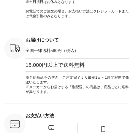
ッション #
クロス 2wayTライ
ーデ #andyarn #アン
#ナチュラン
#lifewear
※土日祝日はお休みとなります。
 #日々の
ンブラウス
ドヤーン #オリジナ
#natulan_official.
#natula
暮らしを楽
¥7,590（税込） [ 注
ルブランド #natulan
ーデ #コ
お電話でのご注文の場合、お支払い方法はクレジットカードまた
ンプルライ
文番号：CSO-263T-
#ナチュラン
ト #ファ
は代金引換のみとなります。
プルコーデ
31348 ] コットンリ
#natulan_official.
ナチュラル
#パンツ #
ネンパナマクロス
暮らし #
ツ #よく
イージーテーパード
しむ #シ
 #テーパ
パンツ ¥7,590（税
フ #シン
 #限定カ
込） [ 注文番号：
#大人女子
お届けについて
荷 #15周
CSO-263P-31349 ]
マル #ブ
#夏コーデ
＜5～6枚目＞
ーマル #
全国一律送料580円（税込）
re #イスタイ
■&yarn ピンタック
#ワンピー
#natulan
ワンピース
葬祭 #Luu
ュラン
¥12,900（税込） [
ウナミウ 
15,000円以上で送料無料
ficial.
注文番号：MTO-
ルブランド #natu
263W-29752 ] ＜7～
#ナチ
8枚目＞ ■UNPLE ボ
#natulan_of
※予約商品をのぞき、ご注文完了より最短1日～1週間程度で発
ールカーゴイージー
送いたします。
パンツ ¥11,550（税
※メーカーからお届けする「別配送」の商品は、商品ごとに送料
込） [ 注文番号：
が異なります。
UNL-254P-18377 ]
＜9枚目＞ ■Lintu
Laulu 立体フラワー
刺繍ブラウス
¥8,800（税込） [ 注
お支払い方法
文番号：YCC-263T-
30689 ] ---------------
-------------- ▶️商品詳