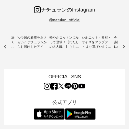
ナチュランのInstagram
@natulan_official
ー再入荷決
＼今週の新着をおさ
軽やかコットンにな
シルエット・素材・
今だけフ
-ire | よく
らい／ ナチュランか
って登場！【わたし
サイズをアップデー
点購入で1
ツ】予約販
らお届けしたアイテ
の大人服。】 さらり
ト より選びやすく【
Luuna m
ムから スタッフが気
と涼し気なシアーカ
D*g*y 】別注リブデ
用ノーカ
もに大きな
になるものをピック
ーディガン ・ 人気
ニムワンピース ・
ット ・ 身に纏うだ
だき、 一
アップ👆 ・ [ This
のシアーカーディガ
心地よく着られるデ
けでほっ
は早々に完
week's NEW
ンが軽くて、 お手入
イリーウェアが人気
地を大切に
 15周年
ARRIVAL ] //
れも簡単なコットン
の 「D*g*y」 より、
ーマル服
くばりパン
2026/07/26 -
素材になりました。
毎年大人気のナチュ
ルブランド「
OFFICIAL SNS
2026/08/01 // ✨✨ナ
ほんのり透ける生地
ラン別注 リブデニム
miu 」か
き、 この
チュラン15周年記念
が、女性らしさを演
ワンピースが登場。
フォーマ
の再入荷が
✨✨ 8月より、
出し、 羽織るだけで
シルエットや素材を
トが仲間入り
。 今回
12,000円（税込）以
今年らしい装いに。
見直し、 さらに魅力
ピースと
10色のカ
上ご購入いただいた
レイヤードスタイル
的になったアイテム
を考え、 
公式アプリ
改めて詳し
お客様へ 人気イラス
が楽しめて、 季節の
を 詳しくご紹介いた
エット、
ます。 限
トレーター、よしい
変わり目に重宝する
します。 モデル身
丁寧に設計。 
を手に入れ
ちひろさん
アイテムです。 モデ
長：164cm / 着用サ
日を心地
だけのチャ
（@chocochop2）
ル身長：168cm -----
イズ：PLUS ---------
る一着に
ひこの機会
描き下ろし 【第2
------------------------
--------------------
た。 モデル身長：
なく！ ▼
弾】レモン柄コット
&yarn -----------------
D*g*y -----------------
164cm ----------------