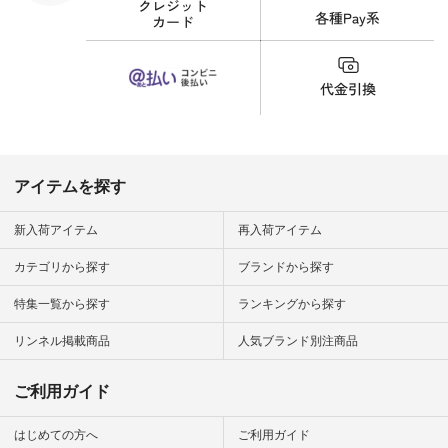
細やお買い物は写真
のタグをタップ また
はプロフィール
（@natulan_official）
から 「ナチュラン」
のサイトにアクセス
して 注文番号や商品
名を検索してみてく
ださいね。 #lifewear
#fashion #natulan #
今日のコーデ #コー
ディネート #ファッ
アイテムを探す
ション #ナチュラル
#ナチュラン #日々
の暮らし #暮らしを
新入荷アイテム
再入荷アイテム
楽しむ #シンプルラ
イフ #シンプルコー
カテゴリから探す
ブランドから探す
デ #大人女子 #夏コ
ーデ #真夏コーデ #
特集一覧から探す
ランキングから探す
暑さ対策 #コーデ #
リネン
#natulan_official.
リンネル掲載商品
人気ブランド別注商品
ご利用ガイド
はじめての方へ
ご利用ガイド