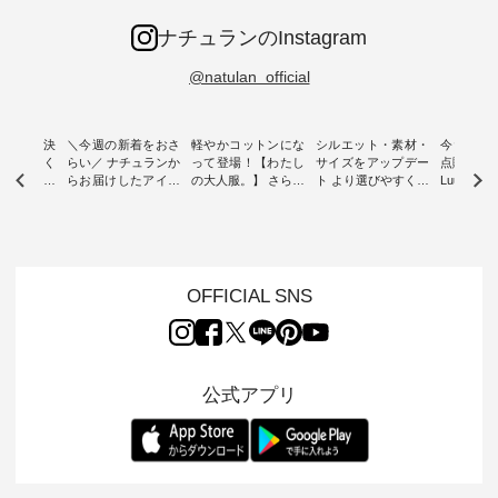
ナチュランのInstagram
@natulan_official
ー再入荷決
＼今週の新着をおさ
軽やかコットンにな
シルエット・素材・
今だけフ
-ire | よく
らい／ ナチュランか
って登場！【わたし
サイズをアップデー
点購入で1
ツ】予約販
らお届けしたアイテ
の大人服。】 さらり
ト より選びやすく【
Luuna m
ムから スタッフが気
と涼し気なシアーカ
D*g*y 】別注リブデ
用ノーカ
もに大きな
になるものをピック
ーディガン ・ 人気
ニムワンピース ・
ット ・ 身に纏うだ
だき、 一
アップ👆 ・ [ This
のシアーカーディガ
心地よく着られるデ
けでほっ
は早々に完
week's NEW
ンが軽くて、 お手入
イリーウェアが人気
地を大切に
 15周年
ARRIVAL ] //
れも簡単なコットン
の 「D*g*y」 より、
ーマル服
くばりパン
2026/07/26 -
素材になりました。
毎年大人気のナチュ
ルブランド「
OFFICIAL SNS
2026/08/01 // ✨✨ナ
ほんのり透ける生地
ラン別注 リブデニム
miu 」か
き、 この
チュラン15周年記念
が、女性らしさを演
ワンピースが登場。
フォーマ
の再入荷が
✨✨ 8月より、
出し、 羽織るだけで
シルエットや素材を
トが仲間入り
。 今回
12,000円（税込）以
今年らしい装いに。
見直し、 さらに魅力
ピースと
10色のカ
上ご購入いただいた
レイヤードスタイル
的になったアイテム
を考え、 
公式アプリ
改めて詳し
お客様へ 人気イラス
が楽しめて、 季節の
を 詳しくご紹介いた
エット、
ます。 限
トレーター、よしい
変わり目に重宝する
します。 モデル身
丁寧に設計。 
を手に入れ
ちひろさん
アイテムです。 モデ
長：164cm / 着用サ
日を心地
だけのチャ
（@chocochop2）
ル身長：168cm -----
イズ：PLUS ---------
る一着に
ひこの機会
描き下ろし 【第2
------------------------
--------------------
た。 モデル身長：
なく！ ▼
弾】レモン柄コット
&yarn -----------------
D*g*y -----------------
164cm ----------------