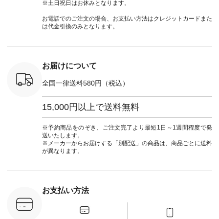
ッション #
クロス 2wayTライ
ーデ #andyarn #アン
#ナチュラン
#lifewear
※土日祝日はお休みとなります。
 #日々の
ンブラウス
ドヤーン #オリジナ
#natulan_official.
#natula
暮らしを楽
¥7,590（税込） [ 注
ルブランド #natulan
ーデ #コ
お電話でのご注文の場合、お支払い方法はクレジットカードまた
ンプルライ
文番号：CSO-263T-
#ナチュラン
ト #ファ
は代金引換のみとなります。
プルコーデ
31348 ] コットンリ
#natulan_official.
ナチュラル
#パンツ #
ネンパナマクロス
暮らし #
ツ #よく
イージーテーパード
しむ #シ
 #テーパ
パンツ ¥7,590（税
フ #シン
 #限定カ
込） [ 注文番号：
#大人女子
お届けについて
荷 #15周
CSO-263P-31349 ]
マル #ブ
#夏コーデ
＜5～6枚目＞
ーマル #
全国一律送料580円（税込）
re #イスタイ
■&yarn ピンタック
#ワンピー
#natulan
ワンピース
葬祭 #Luu
ュラン
¥12,900（税込） [
ウナミウ 
15,000円以上で送料無料
ficial.
注文番号：MTO-
ルブランド #natu
263W-29752 ] ＜7～
#ナチ
8枚目＞ ■UNPLE ボ
#natulan_of
※予約商品をのぞき、ご注文完了より最短1日～1週間程度で発
ールカーゴイージー
送いたします。
パンツ ¥11,550（税
※メーカーからお届けする「別配送」の商品は、商品ごとに送料
込） [ 注文番号：
が異なります。
UNL-254P-18377 ]
＜9枚目＞ ■Lintu
Laulu 立体フラワー
刺繍ブラウス
¥8,800（税込） [ 注
お支払い方法
文番号：YCC-263T-
30689 ] ---------------
-------------- ▶️商品詳