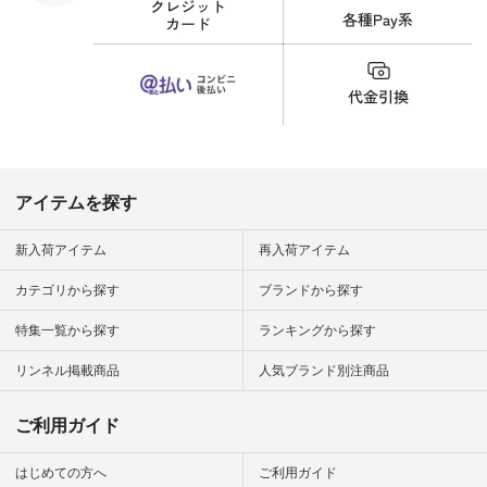
細やお買い物は写真
のタグをタップ また
はプロフィール
（@natulan_official）
から 「ナチュラン」
のサイトにアクセス
して 注文番号や商品
名を検索してみてく
ださいね。 #lifewear
#fashion #natulan #
今日のコーデ #コー
ディネート #ファッ
アイテムを探す
ション #ナチュラル
#ナチュラン #日々
の暮らし #暮らしを
新入荷アイテム
再入荷アイテム
楽しむ #シンプルラ
イフ #シンプルコー
カテゴリから探す
ブランドから探す
デ #大人女子 #夏コ
ーデ #真夏コーデ #
特集一覧から探す
ランキングから探す
暑さ対策 #コーデ #
リネン
#natulan_official.
リンネル掲載商品
人気ブランド別注商品
ご利用ガイド
はじめての方へ
ご利用ガイド