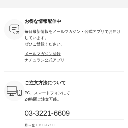
荷したカラ
ンバッグをプレゼン
------------ ■コットン
------------ ■リブ使い
---------
色） ・コ
ト中です💓 8月にな
シアーVネックカー
デニムワンピース
miu --------
トマト ・
りました☀ 旅行や帰
ディガン ¥7,500（税
¥9,680（税込） ・ネ
--------- ■【慶弔両
モモ ・グ
省、レジャーなど楽
込） ・スモークブル
イビー ・ブラック [
用】ノー
ー ・スミ
しい予定を計画され
ー ・ブラック ・ネ
注文番号：DCO-
ーマルジ
お得な情報配信中
マメ ・レ
ている方も多いかと
イビー [ 注文番号：
264W-30707 ] -------
¥16,50
ルーベリー
思います🌿 今週は、
GRE-263T-30614 ] -
---------------------- ▶️
注文番号
毎日最新情報をメールマガジン・
公式アプリでお届け
----
暑さ本番のこれから
-------------------------
お買い物は写真のタ
262O-31095 
--------
にぴったりな 涼し気
--- ▶️ お買い物は写
グをタップ またはプ
弔両用】
しています。
-------------
なセットアップやワ
真のタグをタップ ま
ロフィール
ボタンフ
ぜひご登録ください。
っと
ンピース、ブラウス
たはプロフィール
（@natulan_official）
ース ¥18
ネンのよく
などが新登場！ そし
（@natulan_official）
からどうぞ 「ナチュ
込） [ 
メールマガジン登録
パンツ
て、大人気「よくば
からどうぞ 「ナチュ
ラン」で 注文番号や
KOA-252W
ナチュラン公式アプリ
込） [ 注
りパンツ」予約販売
ラン」で 注文番号や
商品名を検索してみ
■【慶弔
R-262P-
がスタートしていま
商品名を検索してみ
てくださいね。
な日のボ
す♪ お見逃しなく！
てくださいね。
#lifewear #fashion
インワ
 お買
-------------------------
#lifewear #fashion
#natulan #今日のコ
¥18,70
真のタグを
---- 今週のご紹介ア
#natulan #今日のコ
ーデ #コーディネー
注文番号
ご注文方法について
たはプロフ
イテム ----------------
ーデ #コーディネー
ト #ファッション #
252W-22369 ] -
ール
------------- ＜1枚目
ト #ファッション #
ナチュラル #日々の
--------------
_official）
右・2枚目＞ ■ista-
ナチュラル #日々の
暮らし #暮らしを楽
お買い物
PC、スマートフォンにて
チュ
ire もっと選べるリ
暮らし #暮らしを楽
しむ #シンプルライ
グをタップ
24時間ご注文可能。
注文番号や
ネンのよくばりパン
しむ #シンプルライ
フ #シンプルコーデ
ロフ
検索してみ
ツ ¥9,900（税込） [
フ #シンプルコーデ
#大人女子 #ワンピ
（@natulan
さいね。
注文番号：IIR-262P-
#大人女子 #カーデ
ース #デニム #デニ
からどうぞ 「ナ
03-3221-6609
 #fashion
29223 ] ＜1枚目左・
ィガン #羽織り #シ
ムワンピ #別注 #夏
ラン」で 
n #今日のコ
3～4枚目＞ ■so コ
アーカーデ #コット
コーデ #D*g*y #ディ
商品名を
ーディネー
ットンリネンパナマ
ン #夏の羽織 #夏コ
ージーワイ #natulan
てくだ
月～金 10:00-17:00