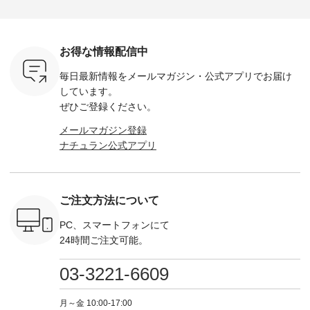
荷したカラ
ンバッグをプレゼン
------------ ■コットン
------------ ■リブ使い
---------
色） ・コ
ト中です💓 8月にな
シアーVネックカー
デニムワンピース
miu --------
トマト ・
りました☀ 旅行や帰
ディガン ¥7,500（税
¥9,680（税込） ・ネ
--------- ■【慶弔両
モモ ・グ
省、レジャーなど楽
込） ・スモークブル
イビー ・ブラック [
用】ノー
ー ・スミ
しい予定を計画され
ー ・ブラック ・ネ
注文番号：DCO-
ーマルジ
お得な情報配信中
マメ ・レ
ている方も多いかと
イビー [ 注文番号：
264W-30707 ] -------
¥16,50
ルーベリー
思います🌿 今週は、
GRE-263T-30614 ] -
---------------------- ▶️
注文番号
毎日最新情報をメールマガジン・
公式アプリでお届け
----
暑さ本番のこれから
-------------------------
お買い物は写真のタ
262O-31095 
--------
にぴったりな 涼し気
--- ▶️ お買い物は写
グをタップ またはプ
弔両用】
しています。
-------------
なセットアップやワ
真のタグをタップ ま
ロフィール
ボタンフ
ぜひご登録ください。
っと
ンピース、ブラウス
たはプロフィール
（@natulan_official）
ース ¥18
ネンのよく
などが新登場！ そし
（@natulan_official）
からどうぞ 「ナチュ
込） [ 
メールマガジン登録
パンツ
て、大人気「よくば
からどうぞ 「ナチュ
ラン」で 注文番号や
KOA-252W
ナチュラン公式アプリ
込） [ 注
りパンツ」予約販売
ラン」で 注文番号や
商品名を検索してみ
■【慶弔
R-262P-
がスタートしていま
商品名を検索してみ
てくださいね。
な日のボ
す♪ お見逃しなく！
てくださいね。
#lifewear #fashion
インワ
 お買
-------------------------
#lifewear #fashion
#natulan #今日のコ
¥18,70
真のタグを
---- 今週のご紹介ア
#natulan #今日のコ
ーデ #コーディネー
注文番号
ご注文方法について
たはプロフ
イテム ----------------
ーデ #コーディネー
ト #ファッション #
252W-22369 ] -
ール
------------- ＜1枚目
ト #ファッション #
ナチュラル #日々の
--------------
_official）
右・2枚目＞ ■ista-
ナチュラル #日々の
暮らし #暮らしを楽
お買い物
PC、スマートフォンにて
チュ
ire もっと選べるリ
暮らし #暮らしを楽
しむ #シンプルライ
グをタップ
24時間ご注文可能。
注文番号や
ネンのよくばりパン
しむ #シンプルライ
フ #シンプルコーデ
ロフ
検索してみ
ツ ¥9,900（税込） [
フ #シンプルコーデ
#大人女子 #ワンピ
（@natulan
さいね。
注文番号：IIR-262P-
#大人女子 #カーデ
ース #デニム #デニ
からどうぞ 「ナ
03-3221-6609
 #fashion
29223 ] ＜1枚目左・
ィガン #羽織り #シ
ムワンピ #別注 #夏
ラン」で 
n #今日のコ
3～4枚目＞ ■so コ
アーカーデ #コット
コーデ #D*g*y #ディ
商品名を
ーディネー
ットンリネンパナマ
ン #夏の羽織 #夏コ
ージーワイ #natulan
てくだ
月～金 10:00-17:00