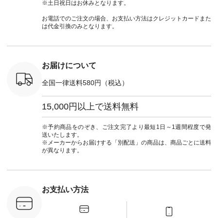
ッション #
クロス 2wayTライ
ーデ #andyarn #アン
#ナチュラン
#lifewear
※土日祝日はお休みとなります。
 #日々の
ンブラウス
ドヤーン #オリジナ
#natulan_official.
#natula
暮らしを楽
¥7,590（税込） [ 注
ルブランド #natulan
ーデ #コ
お電話でのご注文の場合、お支払い方法はクレジットカードまた
ンプルライ
文番号：CSO-263T-
#ナチュラン
ト #ファ
は代金引換のみとなります。
プルコーデ
31348 ] コットンリ
#natulan_official.
ナチュラル
#パンツ #
ネンパナマクロス
暮らし #
ツ #よく
イージーテーパード
しむ #シ
 #テーパ
パンツ ¥7,590（税
フ #シン
 #限定カ
込） [ 注文番号：
#大人女子
お届けについて
荷 #15周
CSO-263P-31349 ]
マル #ブ
#夏コーデ
＜5～6枚目＞
ーマル #
全国一律送料580円（税込）
re #イスタイ
■&yarn ピンタック
#ワンピー
#natulan
ワンピース
葬祭 #Luu
ュラン
¥12,900（税込） [
ウナミウ 
15,000円以上で送料無料
ficial.
注文番号：MTO-
ルブランド #natu
263W-29752 ] ＜7～
#ナチ
8枚目＞ ■UNPLE ボ
#natulan_of
※予約商品をのぞき、ご注文完了より最短1日～1週間程度で発
ールカーゴイージー
送いたします。
パンツ ¥11,550（税
※メーカーからお届けする「別配送」の商品は、商品ごとに送料
込） [ 注文番号：
が異なります。
UNL-254P-18377 ]
＜9枚目＞ ■Lintu
Laulu 立体フラワー
刺繍ブラウス
¥8,800（税込） [ 注
お支払い方法
文番号：YCC-263T-
30689 ] ---------------
-------------- ▶️商品詳