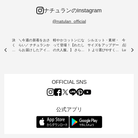
ナチュランのInstagram
@natulan_official
ー再入荷決
＼今週の新着をおさ
軽やかコットンにな
シルエット・素材・
今だけフ
-ire | よく
らい／ ナチュランか
って登場！【わたし
サイズをアップデー
点購入で1
ツ】予約販
らお届けしたアイテ
の大人服。】 さらり
ト より選びやすく【
Luuna m
ムから スタッフが気
と涼し気なシアーカ
D*g*y 】別注リブデ
用ノーカ
もに大きな
になるものをピック
ーディガン ・ 人気
ニムワンピース ・
ット ・ 身に纏うだ
だき、 一
アップ👆 ・ [ This
のシアーカーディガ
心地よく着られるデ
けでほっ
は早々に完
week's NEW
ンが軽くて、 お手入
イリーウェアが人気
地を大切に
 15周年
ARRIVAL ] //
れも簡単なコットン
の 「D*g*y」 より、
ーマル服
くばりパン
2026/07/26 -
素材になりました。
毎年大人気のナチュ
ルブランド「
OFFICIAL SNS
2026/08/01 // ✨✨ナ
ほんのり透ける生地
ラン別注 リブデニム
miu 」か
き、 この
チュラン15周年記念
が、女性らしさを演
ワンピースが登場。
フォーマ
の再入荷が
✨✨ 8月より、
出し、 羽織るだけで
シルエットや素材を
トが仲間入り
。 今回
12,000円（税込）以
今年らしい装いに。
見直し、 さらに魅力
ピースと
10色のカ
上ご購入いただいた
レイヤードスタイル
的になったアイテム
を考え、 
公式アプリ
改めて詳し
お客様へ 人気イラス
が楽しめて、 季節の
を 詳しくご紹介いた
エット、
ます。 限
トレーター、よしい
変わり目に重宝する
します。 モデル身
丁寧に設計。 
を手に入れ
ちひろさん
アイテムです。 モデ
長：164cm / 着用サ
日を心地
だけのチャ
（@chocochop2）
ル身長：168cm -----
イズ：PLUS ---------
る一着に
ひこの機会
描き下ろし 【第2
------------------------
--------------------
た。 モデル身長：
なく！ ▼
弾】レモン柄コット
&yarn -----------------
D*g*y -----------------
164cm ----------------