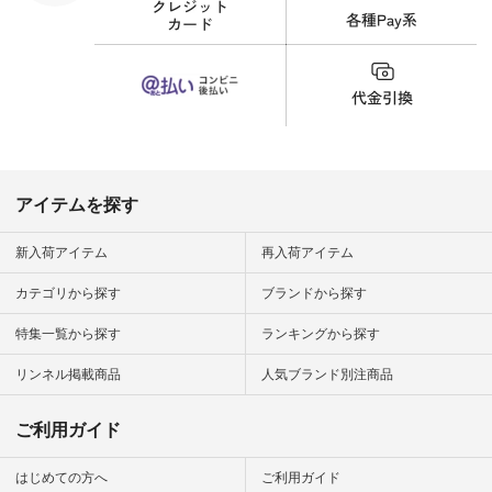
細やお買い物は写真
のタグをタップ また
はプロフィール
（@natulan_official）
から 「ナチュラン」
のサイトにアクセス
して 注文番号や商品
名を検索してみてく
ださいね。 #lifewear
#fashion #natulan #
今日のコーデ #コー
ディネート #ファッ
アイテムを探す
ション #ナチュラル
#ナチュラン #日々
の暮らし #暮らしを
新入荷アイテム
再入荷アイテム
楽しむ #シンプルラ
イフ #シンプルコー
カテゴリから探す
ブランドから探す
デ #大人女子 #夏コ
ーデ #真夏コーデ #
特集一覧から探す
ランキングから探す
暑さ対策 #コーデ #
リネン
#natulan_official.
リンネル掲載商品
人気ブランド別注商品
ご利用ガイド
はじめての方へ
ご利用ガイド