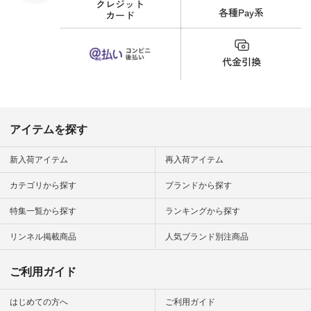
#fashion #natulan #
今日のコーデ #コー
ディネート #ファッ
ション #ナチュラル
#ナチュラン #日々
の暮らし #暮らしを
楽しむ #シンプルラ
イフ #シンプルコー
デ #大人女子 #夏コ
ーデ #真夏コーデ #
暑さ対策 #コーデ #
リネン
アイテムを探す
#natulan_official.
新入荷アイテム
再入荷アイテム
カテゴリから探す
ブランドから探す
特集一覧から探す
ランキングから探す
リンネル掲載商品
人気ブランド別注商品
ご利用ガイド
はじめての方へ
ご利用ガイド