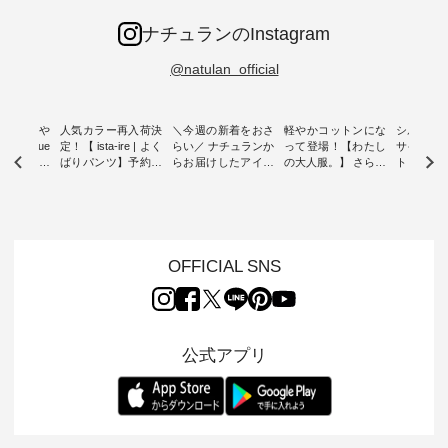
ナチュランのInstagram
@natulan_official
0％の涼や
人気カラー再入荷決
＼今週の新着をおさ
軽やかコットンにな
シルエッ
 blue
定！【 ista-ire | よく
らい／ ナチュランか
って登場！【わたし
サイズを
 】夏にぴった
ばりパンツ】予約販
らお届けしたアイテ
の大人服。】 さらり
ト より選
ックベスト
売開始 ・ 6月の販売
ムから スタッフが気
と涼し気なシアーカ
D*g*y 
開始とともに大きな
になるものをピック
ーディガン ・ 人気
ニムワン
 着心地の
反響をいただき、 一
アップ👆 ・ [ This
のシアーカーディガ
心地よく
切にした服
部カラーは早々に完
week's NEW
ンが軽くて、 お手入
イリーウ
行う 「
売となった 15周年
ARRIVAL ] //
れも簡単なコットン
の 「D*g*y」 より、
low 」から新
記念のよくばりパン
2026/08/02 -
素材になりました。
毎年大人
OFFICIAL SNS
トが届きま
ツ。 たくさんのご要
2026/08/08 // ✨✨ナ
ほんのり透ける生地
ラン別注 
望をいただき、 この
チュラン15周年記念
が、女性らしさを演
ワンピー
たい、 レ
たび待望の再入荷が
✨✨ 12,000円（税
出し、 羽織るだけで
シルエッ
が楽しめる
実現しました。 今回
込）以上ご購入いた
今年らしい装いに。
見直し、 
紹介いたし
再入荷する10色のカ
だいたお客様へ 人気
レイヤードスタイル
的になっ
公式アプリ
ラーを、 改めて詳し
イラストレーター、
が楽しめて、 季節の
を 詳しく
くご紹介します。 限
よしいちひろさん
変わり目に重宝する
します。 モデル
---- blue
定カラーを手に入れ
（@chocochop2）
アイテムです。 モデ
長：164cm / 
------------
られる今だけのチャ
描き下ろし 【第2
ル身長：168cm -----
イズ：PLUS -----
ンス、 ぜひこの機会
弾】レモン柄コット
------------------------
-------------
イドボタン
をお見逃しなく！ ▼
ンバッグをプレゼン
&yarn -----------------
D*g*y -----