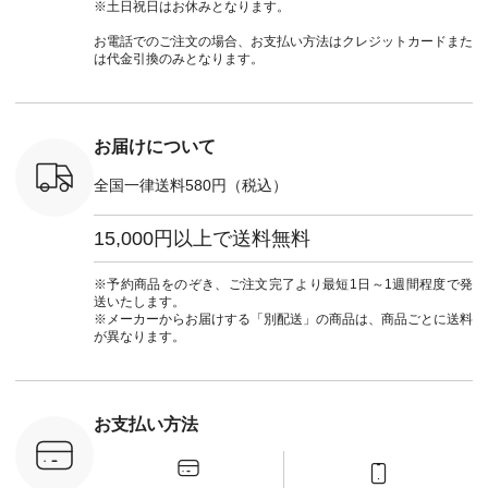
official.
ト #ファッション #
＜1枚目左・4～5枚
ーデ #andyarn #アン
#ナチ
※土日祝日はお休みとなります。
ナチュラル #日々の
目＞ ■Cassure
ドヤーン #オリジナ
#natulan_of
暮らし #暮らしを楽
2wayドットブラウ
ルブランド #natulan
お電話でのご注文の場合、お支払い方法はクレジットカードまた
しむ #シンプルライ
ス ¥11,990（税込）
#ナチュラン
は代金引換のみとなります。
フ #シンプルコーデ
[ 注文番号：SHG-
#natulan_official.
#大人女子 #パンツ #
263T-30580 ] ＜6～7
リネンパンツ #よく
枚目＞ ■D*g*y リブ
ばりパンツ #テーパ
使いデニムワンピー
ードパンツ #限定カ
ス ¥9,680（税込） [
お届けについて
ラー #再入荷 #15周
注文番号：DCO-
年記念 #夏コーデ
264W-30707 ] ＜8～
全国一律送料580円（税込）
#ista-ire #イスタイ
9枚目＞ ■blue willow
ーレ #別注 #natulan
リネンVネックサイ
#ナチュラン
ドボタンベスト
15,000円以上で送料無料
#natulan_official.
¥12,650（税込） [
注文番号：ISW-
264T-30716 ] --------
※予約商品をのぞき、ご注文完了より最短1日～1週間程度で発
--------------------- ▶️
送いたします。
商品詳細やお買い物
※メーカーからお届けする「別配送」の商品は、商品ごとに送料
は写真のタグをタッ
が異なります。
プ またはプロフィー
ル
（@natulan_official）
から 「ナチュラン」
のサイトにアクセス
お支払い方法
して 注文番号や商品
名を検索してみてく
ださいね。 #lifewear