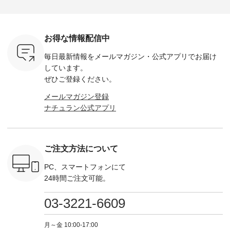
2,650（税
今回再入荷したカラ
ト中です💓 そろそろ
------------ ■コットン
------------ ■リブ使い
ラック ・
ー（計10色） ・コ
お盆休みの方も多い
シアーVネックカー
デニムワ
[ 注文番
ーヒー ・トマト ・
のではないでしょう
ディガン ¥7,500（税
¥9,680
-264T-
セサミ ・モモ ・グ
か。 まだまだ暑さが
込） ・スモークブル
イビー ・
リーンティー ・スミ
続きそうですが 今週
ー ・ブラック ・ネ
注文番号
お得な情報配信中
 お買
レ ・クロマメ ・レ
の新作では、今すぐ
イビー [ 注文番号：
264W-30707 ] -
真のタグを
モン ・ブルーベリー
着られて初秋まで活
GRE-263T-30614 ] -
--------------
毎日最新情報をメールマガジン・
公式アプリでお届け
たはプロフ
・ラズベリー --------
躍する シアーカーデ
-------------------------
お買い物
ール
---------------------
ィガンやベスト、デ
--- ▶️ お買い物は写
グをタップ
しています。
_official）
ista-ire ----------------
ニムワンピースなど
真のタグをタップ ま
ロフ
ぜひご登録ください。
チュ
------------- ■もっと
が登場です！ スタイ
たはプロフィール
（@natulan
注文番号や
選べるリネンのよく
リスト山口
（@natulan_official）
からどうぞ 「ナ
メールマガジン登録
検索してみ
ばりパンツ
(@natulan_stylist_yama)
からどうぞ 「ナチュ
ラン」で 
ナチュラン公式アプリ
さいね。
¥9,900（税込） [ 注
からの 最新の撮影シ
ラン」で 注文番号や
商品名を
 #fashion
文番号：IIR-262P-
ョット📷では、ニッ
商品名を検索してみ
てくだ
n #今日のコ
29223 ] ---------------
トなどの秋アイテム
てくださいね。
#lifewear
ーディネー
-------------- ▶️ お買
も登場🫶 楽しみにお
#lifewear #fashion
#natula
ッション #
い物は写真のタグを
待ちくださいね。 --
#natulan #今日のコ
ーデ #コ
ご注文方法について
 #日々の
タップ またはプロフ
-------------------------
ーデ #コーディネー
ト #ファ
暮らしを楽
ィール
-- 今週のご紹介アイ
ト #ファッション #
ナチュラル
ンプルライ
（@natulan_official）
テム -------------------
ナチュラル #日々の
暮らし #
PC、スマートフォンにて
プルコーデ
からどうぞ 「ナチュ
---------- ＜1枚目
暮らし #暮らしを楽
しむ #シ
24時間ご注文可能。
#ベスト #
ラン」で 注文番号や
右・2～3枚目＞
しむ #シンプルライ
フ #シン
重ね着 #着
商品名を検索してみ
■&yarn コットンシ
フ #シンプルコーデ
#大人女子
ネック #夏
てくださいね。
アーVネックカーデ
#大人女子 #カーデ
ース #デ
03-3221-6609
ewillow #
#lifewear #fashion
ィガン ¥7,500（税
ィガン #羽織り #シ
ムワンピ 
ウィロウ
#natulan #今日のコ
込） [ 注文番号：
アーカーデ #コット
コーデ #D*
n #ナチュラ
ーデ #コーディネー
GRE-263T-30614 ]
ン #夏の羽織 #夏コ
ージーワイ #natu
月～金 10:00-17:00