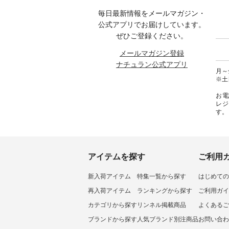
グをタッ
週のご紹介アイテム ---------------
----------------------- ■がま口 ロン
ィネー
毎日最新情報をメールマガジン・
ィール
-------------- ＜1枚目右・2枚目＞
グウォレット ¥19,690（税込）
ラル 
からどうぞ
■ista-ire もっと選べるリネンの
・グレージュ ・ブルーグリーン
しむ 
公式アプリでお届けしています。
号や商
よくばりパンツ ¥9,900（税込）
・ミモザイエロー ・シルエット
コーデ 
ぜひご登録ください。
ださい
[ 注文番号：IIR-262P-29223 ] ＜
ブルー [ 注文番号：NCO-262C-
ピンタ
1枚目左・3～4枚目＞ ■so コッ
31607 ] ■がま口 ミニウォレット
ピ #夏
メールマガジン登録
ィネート
トンリネンパナマクロス
¥9,790（税込） [ 注文番号：
ヤーン
ナチュラン公式アプリ
ラル #
2wayTラインブラウス
NCO-242C-08057 ] ■ラティスト
#na
月～金
しむ #
¥7,590（税込） [ 注文番号：
ート ¥12,980（税込） [ 注文番
#natulan
※土
ルコー
CSO-263T-31348 ] コットンリネ
号：NCO-262B-31610 ] ■キーカ
リネンパ
ンパナマクロス イージーテー
バー ¥2,970（税込） [ 注文番
お電
テーパー
パードパンツ ¥7,590（税込） [
号：NCO-222C-00150 ] ----------
レジ
#再入荷
注文番号：CSO-263P-31349 ] ＜
------------------- ▶️ お買い物は写
す。
a-ire
5～6枚目＞ ■&yarn ピンタック
真のタグをタップ またはプロフ
lan #
ワンピース ¥12,900（税込） [ 注
ィール（@natulan_official）から
l.
文番号：MTO-263W-29752 ] ＜7
どうぞ 「ナチュラン」で 注文番
～8枚目＞ ■UNPLE ボールカー
号や商品名を検索してみてくだ
ゴイージーパンツ ¥11,550（税
さいね。 #lifewear #fashion
込） [ 注文番号：UNL-254P-
#natulan #今日のコーデ #コーデ
アイテムを探す
ご利用
18377 ] ＜9枚目＞ ■Lintu Laulu
ィネート #ファッション #ナチュ
立体フラワー刺繍ブラウス
ラル #日々の暮らし #暮らしを楽
新入荷アイテム
特集一覧から探す
はじめての
¥8,800（税込） [ 注文番号：
しむ #シンプルライフ #シンプル
YCC-263T-30689 ] -----------------
コーデ #大人女子 #猫 #猫グッズ
再入荷アイテム
ランキングから探す
ご利用ガイ
------------ ▶️商品詳細やお買い物
#世界猫の日 #バッグ #財布 #ポ
は写真のタグをタップ またはプ
ーチ #マグカップ #猫雑貨 #松尾
カテゴリから探す
リンネル掲載商品
よくあるご
ロフィール（@natulan_official）
ミユキ #aoneco #アオネコ
ブランドから探す
人気ブランド別注商品
お問い合わ
から 「ナチュラン」のサイトに
#natulan #ナチュラン
アクセスして 注文番号や商品名
#natulan_official.