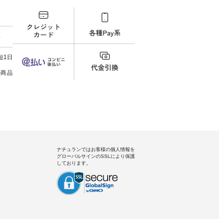
ださいね。 #lifewear #fashion
号：IIR-262P-29223 ] -------------
イムセール
ィネート
#natulan #今日のコーデ #コーデ
---------------- ①スタッフ：koishi
チュラ
ラル #
ィネート #ファッション #ナチュ
/ 身長155cm ▼スタッフコメン
・ブラ
しむ #
ラル #日々の暮らし #暮らしを楽
ト 上ほどよい厚みのリネンで軽
ー×ブ
料
プルコー
しむ #シンプルライフ #シンプル
いのに透けないのは嬉しいで
・ブラ
#フレア
コーデ #大人女子 #シャツ #シャ
す。 暑い夏もこれだったら涼し
号：MTO-26
タータン
ツコーデ #フリルシャツ #チェッ
く過ごせますね♪ ピンク×ピンク
------------
短1日
Lintu
クシャツ #チェックシャツコー
の組み合わせにしたかったの
真のタ
 #オリジ
デ #夏コーデ #HEAVENLY #ヘブ
で、 ピンクのボーダーをシアー
ィール（@
の商品
ンリー #natulan #ナチュラン
ブラウスのインナーに合わせて
どうぞ 「ナチュラン」で 注文
#natulan_official.
みました。 --------------------------
号や
--- ②スタッフ：sk / 身長150cm
さいね。 #lifew
▼スタッフコメント ウエストが
#nat
ゴムでしっかりと留まっている
ィネー
ので、 安心してはくことができ
ラル 
ます♪ ボトムスがちょっと暗い
しむ 
色味なのでトップスは明るい色
コーデ
を。 シンプルになりすぎないよ
ーデ 
うに、 ビスチェを重ねてトレン
ト #
ナチュランではお客様の個人情報を
ド感をプラスしました。 ---------
tシャツ
グローバルサインのSSLにより保護
-------------------- ③スタッフ：
ンドヤー
しております。
uruma / 身長160cm ▼スタッフ
ン #natu
コメント カジュアルなイメージ
でしたが、 きれいめにもマッチ
するという意外な一面を発見で
きました！ 腰周りが気になって
スカートをはくことが多いので
すが、 これなら自然に体型もカ