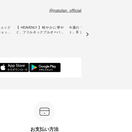
@natulan_official
チェック
【 HEAVENLY 】軽やかに華や
今週の「スタッフコーディネー
&yarn
ンチェック
ぐ、フリルネックプルオーバー
ト」👖 ナチュランスタッフのリ
プルオ
・ 天然素材を生かしたナチュラ
アルなコーディネートをご紹介
・ ナチュランオリジナルブラン
常着を提
ルスタイルで人気の
します♪ 今回は、8/1に再入荷
ド「&
リジナル
「HEAVENLY」から、 新作プル
し、 すでに残りわずかとなって
周年を迎
 」から、
オーバーが届きました。 ほんの
いる大人気の ナチュラン15周年
トを着
チェック
り透け感のある涼やかな生地
記念アイテム 「もっと選べるリ
るイ
に、 ふんわりとしたフリルをあ
ネンのよくばりパンツ」 をスタ
客様の
先取りで
しらった襟元が印象的。 シンプ
ッフが着用してみました🌿 身長
リネ
を兼ね備
ルな装いに、 さりげない華やぎ
ごとのサイズ感や着用感など、
ルオ
くご紹介
を添えてくれる一枚です。 モデ
ぜひ参考にしてみてください
ナチ
ル身長：164cm --------------------
ね。 ＝＝＝＝＝＝＝＝＝＝＝
ットに
ntu Laulu
--------- HEAVENLY ----------------
8/10（月）AM9:59まで🎫 ＼涼し
ック
------------- ■チェックシャーリン
いリネン服ウィーク開催中⏰／
せた
カート
グフリルネックプルオーバー
対象のリネン100％アイテムを合
す。 販売は8月10日までの期間
ド系 ・グ
¥12,650（税込） ・ホワイト×ブ
計5,000円以上ご購入いただくと
限定で
MTO-
ラック ・ネイビー ・オフ [ 注文
使える【送料無料】クーポンを
ださい。 
番号：DLW-263T-30714 ] --------
プレゼント中◎ ＝＝＝＝＝＝＝
160cm/164cm ---
--------------------- ▶️ お買い物は
＝＝＝＝ ▼今週の「スタッフコ
-------
ィール
写真のタグをタップ またはプロ
ーディネート」着用アイテム ■
----- ■【迷わず決まる】ボーダー
）からどうぞ
フィール（@natulan_official）か
もっと選べるリネンのよくばり
T×
番号や商
らどうぞ 「ナチュラン」で 注文
パンツ ¥9,900（税込） ・モモ
¥19
お支払い方法
ださい
番号や商品名を検索してみてく
・コーヒー ・クロマメ [ 注文番
AM9