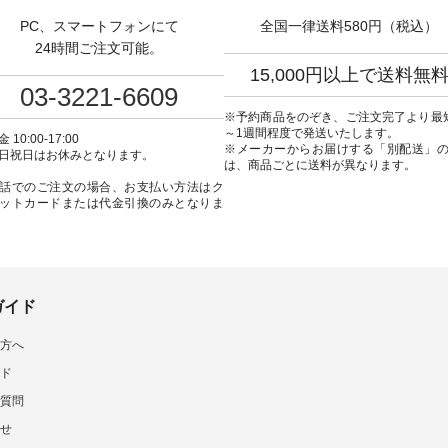
ト #ファッション #ナチュ
込） [ 注文番号：KOA-252W-
ね。 #lifewear #fashion #natulan
PC、スマートフォンにて
全国一律送料580円（税込）
#日々の暮らし #暮らしを楽
22369 ] -----------------------------
#今日のコーデ #コーデ
#シンプルライフ #シンプル
▶️ お買い物は写真のタグをタッ
#ファッション #ナチュ
24時間ご注文可能。
#大人女子 #ワンピース #
プ またはプロフィール
日々の暮らし #暮らしを楽
15,000円以上で送料無
ック #涼やか素材 #夏ワン
（@natulan_official）からどうぞ
シンプルライフ #シン
03-3221-6609
コーデ #andyarn #アンド
「ナチュラン」で 注文番号や商
デ #大人女子 #スカート 
 #オリジナルブランド
品名を検索してみてください
スカート #チェック柄 #
※予約商品をのぞき、ご注文完了より最
tulan #ナチュラン
ね。 #lifewear #fashion #natulan
チェック #秋色 #夏コーデ #
～1週間程度で発送いたします。
 10:00-17:00
_official.
#今日のコーデ #コーディネート
Laulu #リントゥラウル
※メーカーからお届けする「別配送」
日祝日はお休みとなります。
#ファッション #ナチュラル #
ナルブランド #natulan #ナチュ
は、商品ごとに送料が異なります。
日々の暮らし #暮らしを楽しむ #
ラン #natulan_official.
話でのご注文の場合、お支払い方法はク
シンプルライフ #シンプルコー
ットカードまたは代金引換のみとなりま
デ #大人女子 #フォーマル #ブラ
ックフォーマル #ジャケット #ワ
ンピース #冠婚葬祭 #Luunamiu #
ルウナミウ #オリジナルブラン
ド #natulan #ナチュラン
#natulan_official.
ガイド
方へ
ド
質問
せ