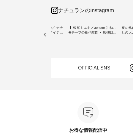
ナチュランのInstagram
sta-
＼今週の新着をおさらい／ ナチ
【 松尾ミユキ／aoneco 】ねこ
夏の風
予約販売
ュランからお届けしたアイテム
モチーフの新作雑貨 ・ 8月8日の
しの大
から スタッフが気になるものを
「世界猫の日」を前に、 愛らし
ピース ・ 軽やかなワ
一部カ
ピックアップ👆 ・ [ This week's
いネコモチーフのアイテムを特
タイル
 15周
NEW ARRIVAL ] // 2026/07/26 -
集。 ナチュランでも人気の
しゃれの醍醐
たく
2026/08/01 // ✨✨ナチュラン15周
「m.m（松尾ミユキ）」と
るのは
 この
年記念✨✨ 8月より、12,000円
「aoneco」から、 持っているだ
ひんや
しまし
（税込）以上ご購入いただいた
けで気分が上がる バッグや雑貨
ワンピース。 日
お客様へ 人気イラストレータ
をご紹介します。 -----------------
お出か
OFFICIAL SNS
介しま
ー、よしいちひろさん
------------ 松尾ミユキ -------------
りの新作で
（@chocochop2）描き下ろし
---------------- ■松尾ミユキ シア
168cm ----------------------
ひこの
【第2弾】レモン柄コットンバッ
ーバッグ ¥3,080（税込） ・
&yarn ---
グをプレゼント中です💓 8月に
Momo ・Leo ・Maron ・Stella [
ピン
） ・コ
なりました☀ 旅行や帰省、レジ
注文番号：EMW-263B-31376 ] ■
¥12,
ミ ・モ
ャーなど楽しい予定を計画され
松尾ミユキ キャットヘアクリ
スモー
スミレ
ている方も多いかと思います🌿
ップ ¥1,320（税込） ・Noisettes
文番号：MT
ブルーベ
今週は、暑さ本番のこれからに
・Pepper ・Chloe [ 注文番号：
------------
ぴったりな 涼し気なセットアッ
EMW-262A-31375 ] ■松尾ミユ
は写真
--------
プやワンピース、ブラウスなど
キ キャットハンドルマグ ¥
ロフィール
が新登場！ そして、大人気「よ
¥1,650（税込） ・Pumpkin ・
からどうぞ 「ナチュ
00（税
くばりパンツ」予約販売がスタ
Noisettes ・Pepper ・Chloe [ 注
文番号
ートしています♪ お見逃しな
文番号：EMW-262K-31378 ] -----
くださいね。 #life
お得な情報配信中
く！ ----------------------------- 今
------------------------ aoneco ------
#nat