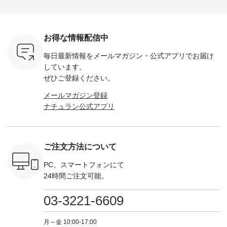
荷したカラ
ンバッグをプレゼン
------------ ■コットン
------------ ■リブ使い
---------
色） ・コ
ト中です💓 8月にな
シアーVネックカー
デニムワンピース
miu --------
トマト ・
りました☀ 旅行や帰
ディガン ¥7,500（税
¥9,680（税込） ・ネ
--------- ■【慶弔両
モモ ・グ
省、レジャーなど楽
込） ・スモークブル
イビー ・ブラック [
用】ノー
ー ・スミ
しい予定を計画され
ー ・ブラック ・ネ
注文番号：DCO-
ーマルジ
お得な情報配信中
マメ ・レ
ている方も多いかと
イビー [ 注文番号：
264W-30707 ] -------
¥16,50
ルーベリー
思います🌿 今週は、
GRE-263T-30614 ] -
---------------------- ▶️
注文番号
毎日最新情報をメールマガジン・
公式アプリでお届け
----
暑さ本番のこれから
-------------------------
お買い物は写真のタ
262O-31095 
--------
にぴったりな 涼し気
--- ▶️ お買い物は写
グをタップ またはプ
弔両用】
しています。
-------------
なセットアップやワ
真のタグをタップ ま
ロフィール
ボタンフ
ぜひご登録ください。
っと
ンピース、ブラウス
たはプロフィール
（@natulan_official）
ース ¥18
ネンのよく
などが新登場！ そし
（@natulan_official）
からどうぞ 「ナチュ
込） [ 
メールマガジン登録
パンツ
て、大人気「よくば
からどうぞ 「ナチュ
ラン」で 注文番号や
KOA-252W
ナチュラン公式アプリ
込） [ 注
りパンツ」予約販売
ラン」で 注文番号や
商品名を検索してみ
■【慶弔
R-262P-
がスタートしていま
商品名を検索してみ
てくださいね。
な日のボ
す♪ お見逃しなく！
てくださいね。
#lifewear #fashion
インワ
 お買
-------------------------
#lifewear #fashion
#natulan #今日のコ
¥18,70
真のタグを
---- 今週のご紹介ア
#natulan #今日のコ
ーデ #コーディネー
注文番号
ご注文方法について
たはプロフ
イテム ----------------
ーデ #コーディネー
ト #ファッション #
252W-22369 ] -
ール
------------- ＜1枚目
ト #ファッション #
ナチュラル #日々の
--------------
_official）
右・2枚目＞ ■ista-
ナチュラル #日々の
暮らし #暮らしを楽
お買い物
PC、スマートフォンにて
チュ
ire もっと選べるリ
暮らし #暮らしを楽
しむ #シンプルライ
グをタップ
24時間ご注文可能。
注文番号や
ネンのよくばりパン
しむ #シンプルライ
フ #シンプルコーデ
ロフ
検索してみ
ツ ¥9,900（税込） [
フ #シンプルコーデ
#大人女子 #ワンピ
（@natulan
さいね。
注文番号：IIR-262P-
#大人女子 #カーデ
ース #デニム #デニ
からどうぞ 「ナ
03-3221-6609
 #fashion
29223 ] ＜1枚目左・
ィガン #羽織り #シ
ムワンピ #別注 #夏
ラン」で 
n #今日のコ
3～4枚目＞ ■so コ
アーカーデ #コット
コーデ #D*g*y #ディ
商品名を
ーディネー
ットンリネンパナマ
ン #夏の羽織 #夏コ
ージーワイ #natulan
てくだ
月～金 10:00-17:00