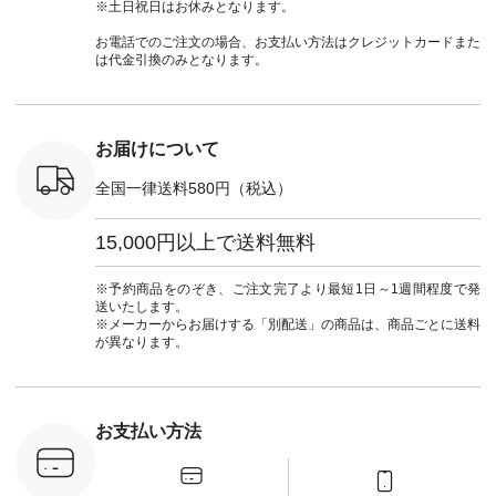
ッション #
クロス 2wayTライ
ーデ #andyarn #アン
#ナチュラン
#lifewear
※土日祝日はお休みとなります。
 #日々の
ンブラウス
ドヤーン #オリジナ
#natulan_official.
#natula
暮らしを楽
¥7,590（税込） [ 注
ルブランド #natulan
ーデ #コ
お電話でのご注文の場合、お支払い方法はクレジットカードまた
ンプルライ
文番号：CSO-263T-
#ナチュラン
ト #ファ
は代金引換のみとなります。
プルコーデ
31348 ] コットンリ
#natulan_official.
ナチュラル
#パンツ #
ネンパナマクロス
暮らし #
ツ #よく
イージーテーパード
しむ #シ
 #テーパ
パンツ ¥7,590（税
フ #シン
 #限定カ
込） [ 注文番号：
#大人女子
お届けについて
荷 #15周
CSO-263P-31349 ]
マル #ブ
#夏コーデ
＜5～6枚目＞
ーマル #
全国一律送料580円（税込）
re #イスタイ
■&yarn ピンタック
#ワンピー
#natulan
ワンピース
葬祭 #Luu
ュラン
¥12,900（税込） [
ウナミウ 
15,000円以上で送料無料
ficial.
注文番号：MTO-
ルブランド #natu
263W-29752 ] ＜7～
#ナチ
8枚目＞ ■UNPLE ボ
#natulan_of
※予約商品をのぞき、ご注文完了より最短1日～1週間程度で発
ールカーゴイージー
送いたします。
パンツ ¥11,550（税
※メーカーからお届けする「別配送」の商品は、商品ごとに送料
込） [ 注文番号：
が異なります。
UNL-254P-18377 ]
＜9枚目＞ ■Lintu
Laulu 立体フラワー
刺繍ブラウス
¥8,800（税込） [ 注
お支払い方法
文番号：YCC-263T-
30689 ] ---------------
-------------- ▶️商品詳