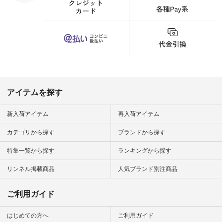
細やお買い物は写真
のタグをタップ また
はプロフィール
（@natulan_official）
から 「ナチュラン」
のサイトにアクセス
して 注文番号や商品
名を検索してみてく
ださいね。 #lifewear
#fashion #natulan #
今日のコーデ #コー
ディネート #ファッ
アイテムを探す
ション #ナチュラル
#ナチュラン #日々
の暮らし #暮らしを
新入荷アイテム
再入荷アイテム
楽しむ #シンプルラ
イフ #シンプルコー
カテゴリから探す
ブランドから探す
デ #大人女子 #夏コ
ーデ #真夏コーデ #
特集一覧から探す
ランキングから探す
暑さ対策 #コーデ #
リネン
#natulan_official.
リンネル掲載商品
人気ブランド別注商品
ご利用ガイド
はじめての方へ
ご利用ガイド