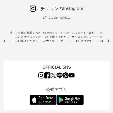
ナチュランのInstagram
@natulan_official
ー再入荷決
＼今週の新着をおさ
軽やかコットンにな
シルエット・素材・
今だけフ
-ire | よく
らい／ ナチュランか
って登場！【わたし
サイズをアップデー
点購入で1
ツ】予約販
らお届けしたアイテ
の大人服。】 さらり
ト より選びやすく【
Luuna m
ムから スタッフが気
と涼し気なシアーカ
D*g*y 】別注リブデ
用ノーカ
もに大きな
になるものをピック
ーディガン ・ 人気
ニムワンピース ・
ット ・ 身に纏うだ
だき、 一
アップ👆 ・ [ This
のシアーカーディガ
心地よく着られるデ
けでほっ
は早々に完
week's NEW
ンが軽くて、 お手入
イリーウェアが人気
地を大切に
 15周年
ARRIVAL ] //
れも簡単なコットン
の 「D*g*y」 より、
ーマル服
くばりパン
2026/07/26 -
素材になりました。
毎年大人気のナチュ
ルブランド「
OFFICIAL SNS
2026/08/01 // ✨✨ナ
ほんのり透ける生地
ラン別注 リブデニム
miu 」か
き、 この
チュラン15周年記念
が、女性らしさを演
ワンピースが登場。
フォーマ
の再入荷が
✨✨ 8月より、
出し、 羽織るだけで
シルエットや素材を
トが仲間入り
。 今回
12,000円（税込）以
今年らしい装いに。
見直し、 さらに魅力
ピースと
10色のカ
上ご購入いただいた
レイヤードスタイル
的になったアイテム
を考え、 
公式アプリ
改めて詳し
お客様へ 人気イラス
が楽しめて、 季節の
を 詳しくご紹介いた
エット、
ます。 限
トレーター、よしい
変わり目に重宝する
します。 モデル身
丁寧に設計。 
を手に入れ
ちひろさん
アイテムです。 モデ
長：164cm / 着用サ
日を心地
だけのチャ
（@chocochop2）
ル身長：168cm -----
イズ：PLUS ---------
る一着に
ひこの機会
描き下ろし 【第2
------------------------
--------------------
た。 モデル身長：
なく！ ▼
弾】レモン柄コット
&yarn -----------------
D*g*y -----------------
164cm ----------------