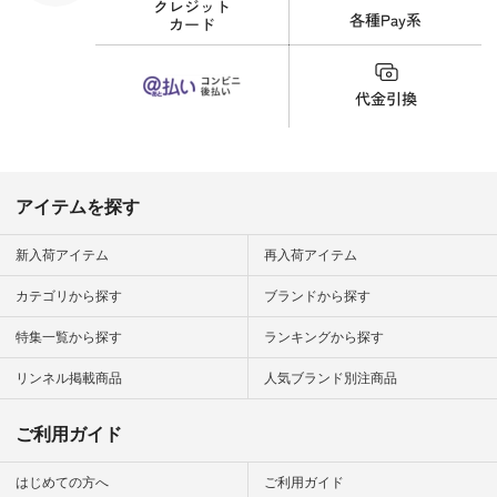
細やお買い物は写真
のタグをタップ また
はプロフィール
（@natulan_official）
から 「ナチュラン」
のサイトにアクセス
して 注文番号や商品
名を検索してみてく
ださいね。 #lifewear
#fashion #natulan #
今日のコーデ #コー
ディネート #ファッ
アイテムを探す
ション #ナチュラル
#ナチュラン #日々
の暮らし #暮らしを
新入荷アイテム
再入荷アイテム
楽しむ #シンプルラ
イフ #シンプルコー
カテゴリから探す
ブランドから探す
デ #大人女子 #夏コ
ーデ #真夏コーデ #
特集一覧から探す
ランキングから探す
暑さ対策 #コーデ #
リネン
#natulan_official.
リンネル掲載商品
人気ブランド別注商品
ご利用ガイド
はじめての方へ
ご利用ガイド