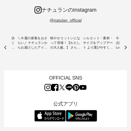
ナチュランのInstagram
@natulan_official
ー再入荷決
＼今週の新着をおさ
軽やかコットンにな
シルエット・素材・
今だけフ
-ire | よく
らい／ ナチュランか
って登場！【わたし
サイズをアップデー
点購入で1
ツ】予約販
らお届けしたアイテ
の大人服。】 さらり
ト より選びやすく【
Luuna m
ムから スタッフが気
と涼し気なシアーカ
D*g*y 】別注リブデ
用ノーカ
もに大きな
になるものをピック
ーディガン ・ 人気
ニムワンピース ・
ット ・ 身に纏うだ
だき、 一
アップ👆 ・ [ This
のシアーカーディガ
心地よく着られるデ
けでほっ
は早々に完
week's NEW
ンが軽くて、 お手入
イリーウェアが人気
地を大切に
 15周年
ARRIVAL ] //
れも簡単なコットン
の 「D*g*y」 より、
ーマル服
くばりパン
2026/07/26 -
素材になりました。
毎年大人気のナチュ
ルブランド「
OFFICIAL SNS
2026/08/01 // ✨✨ナ
ほんのり透ける生地
ラン別注 リブデニム
miu 」か
き、 この
チュラン15周年記念
が、女性らしさを演
ワンピースが登場。
フォーマ
の再入荷が
✨✨ 8月より、
出し、 羽織るだけで
シルエットや素材を
トが仲間入り
。 今回
12,000円（税込）以
今年らしい装いに。
見直し、 さらに魅力
ピースと
10色のカ
上ご購入いただいた
レイヤードスタイル
的になったアイテム
を考え、 
公式アプリ
改めて詳し
お客様へ 人気イラス
が楽しめて、 季節の
を 詳しくご紹介いた
エット、
ます。 限
トレーター、よしい
変わり目に重宝する
します。 モデル身
丁寧に設計。 
を手に入れ
ちひろさん
アイテムです。 モデ
長：164cm / 着用サ
日を心地
だけのチャ
（@chocochop2）
ル身長：168cm -----
イズ：PLUS ---------
る一着に
ひこの機会
描き下ろし 【第2
------------------------
--------------------
た。 モデル身長：
なく！ ▼
弾】レモン柄コット
&yarn -----------------
D*g*y -----------------
164cm ----------------