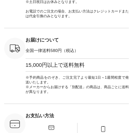
ッション #
クロス 2wayTライ
ーデ #andyarn #アン
#ナチュラン
#lifewear
※土日祝日はお休みとなります。
 #日々の
ンブラウス
ドヤーン #オリジナ
#natulan_official.
#natula
暮らしを楽
¥7,590（税込） [ 注
ルブランド #natulan
ーデ #コ
お電話でのご注文の場合、お支払い方法はクレジットカードまた
ンプルライ
文番号：CSO-263T-
#ナチュラン
ト #ファ
は代金引換のみとなります。
プルコーデ
31348 ] コットンリ
#natulan_official.
ナチュラル
#パンツ #
ネンパナマクロス
暮らし #
ツ #よく
イージーテーパード
しむ #シ
 #テーパ
パンツ ¥7,590（税
フ #シン
 #限定カ
込） [ 注文番号：
#大人女子
お届けについて
荷 #15周
CSO-263P-31349 ]
マル #ブ
#夏コーデ
＜5～6枚目＞
ーマル #
全国一律送料580円（税込）
re #イスタイ
■&yarn ピンタック
#ワンピー
#natulan
ワンピース
葬祭 #Luu
ュラン
¥12,900（税込） [
ウナミウ 
15,000円以上で送料無料
ficial.
注文番号：MTO-
ルブランド #natu
263W-29752 ] ＜7～
#ナチ
8枚目＞ ■UNPLE ボ
#natulan_of
※予約商品をのぞき、ご注文完了より最短1日～1週間程度で発
ールカーゴイージー
送いたします。
パンツ ¥11,550（税
※メーカーからお届けする「別配送」の商品は、商品ごとに送料
込） [ 注文番号：
が異なります。
UNL-254P-18377 ]
＜9枚目＞ ■Lintu
Laulu 立体フラワー
刺繍ブラウス
¥8,800（税込） [ 注
お支払い方法
文番号：YCC-263T-
30689 ] ---------------
-------------- ▶️商品詳