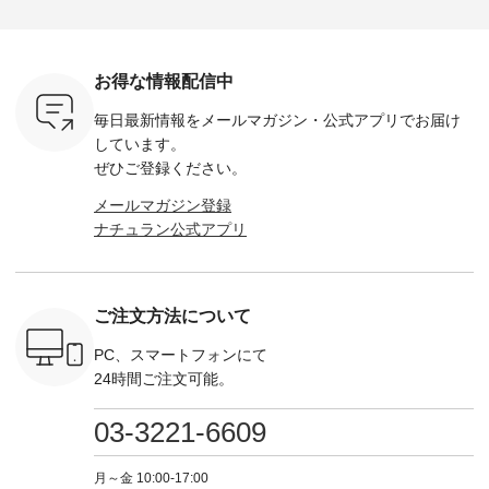
荷したカラ
ンバッグをプレゼン
------------ ■コットン
------------ ■リブ使い
---------
色） ・コ
ト中です💓 8月にな
シアーVネックカー
デニムワンピース
miu --------
トマト ・
りました☀ 旅行や帰
ディガン ¥7,500（税
¥9,680（税込） ・ネ
--------- ■【慶弔両
モモ ・グ
省、レジャーなど楽
込） ・スモークブル
イビー ・ブラック [
用】ノー
ー ・スミ
しい予定を計画され
ー ・ブラック ・ネ
注文番号：DCO-
ーマルジ
お得な情報配信中
マメ ・レ
ている方も多いかと
イビー [ 注文番号：
264W-30707 ] -------
¥16,50
ルーベリー
思います🌿 今週は、
GRE-263T-30614 ] -
---------------------- ▶️
注文番号
毎日最新情報をメールマガジン・
公式アプリでお届け
----
暑さ本番のこれから
-------------------------
お買い物は写真のタ
262O-31095 
--------
にぴったりな 涼し気
--- ▶️ お買い物は写
グをタップ またはプ
弔両用】
しています。
-------------
なセットアップやワ
真のタグをタップ ま
ロフィール
ボタンフ
ぜひご登録ください。
っと
ンピース、ブラウス
たはプロフィール
（@natulan_official）
ース ¥18
ネンのよく
などが新登場！ そし
（@natulan_official）
からどうぞ 「ナチュ
込） [ 
メールマガジン登録
パンツ
て、大人気「よくば
からどうぞ 「ナチュ
ラン」で 注文番号や
KOA-252W
ナチュラン公式アプリ
込） [ 注
りパンツ」予約販売
ラン」で 注文番号や
商品名を検索してみ
■【慶弔
R-262P-
がスタートしていま
商品名を検索してみ
てくださいね。
な日のボ
す♪ お見逃しなく！
てくださいね。
#lifewear #fashion
インワ
 お買
-------------------------
#lifewear #fashion
#natulan #今日のコ
¥18,70
真のタグを
---- 今週のご紹介ア
#natulan #今日のコ
ーデ #コーディネー
注文番号
ご注文方法について
たはプロフ
イテム ----------------
ーデ #コーディネー
ト #ファッション #
252W-22369 ] -
ール
------------- ＜1枚目
ト #ファッション #
ナチュラル #日々の
--------------
_official）
右・2枚目＞ ■ista-
ナチュラル #日々の
暮らし #暮らしを楽
お買い物
PC、スマートフォンにて
チュ
ire もっと選べるリ
暮らし #暮らしを楽
しむ #シンプルライ
グをタップ
24時間ご注文可能。
注文番号や
ネンのよくばりパン
しむ #シンプルライ
フ #シンプルコーデ
ロフ
検索してみ
ツ ¥9,900（税込） [
フ #シンプルコーデ
#大人女子 #ワンピ
（@natulan
さいね。
注文番号：IIR-262P-
#大人女子 #カーデ
ース #デニム #デニ
からどうぞ 「ナ
03-3221-6609
 #fashion
29223 ] ＜1枚目左・
ィガン #羽織り #シ
ムワンピ #別注 #夏
ラン」で 
n #今日のコ
3～4枚目＞ ■so コ
アーカーデ #コット
コーデ #D*g*y #ディ
商品名を
ーディネー
ットンリネンパナマ
ン #夏の羽織 #夏コ
ージーワイ #natulan
てくだ
月～金 10:00-17:00