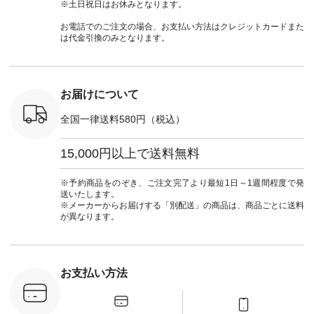
ッション #
クロス 2wayTライ
ーデ #andyarn #アン
#ナチュラン
#lifewear
※土日祝日はお休みとなります。
 #日々の
ンブラウス
ドヤーン #オリジナ
#natulan_official.
#natula
暮らしを楽
¥7,590（税込） [ 注
ルブランド #natulan
ーデ #コ
お電話でのご注文の場合、お支払い方法はクレジットカードまた
ンプルライ
文番号：CSO-263T-
#ナチュラン
ト #ファ
は代金引換のみとなります。
プルコーデ
31348 ] コットンリ
#natulan_official.
ナチュラル
#パンツ #
ネンパナマクロス
暮らし #
ツ #よく
イージーテーパード
しむ #シ
 #テーパ
パンツ ¥7,590（税
フ #シン
 #限定カ
込） [ 注文番号：
#大人女子
お届けについて
荷 #15周
CSO-263P-31349 ]
マル #ブ
#夏コーデ
＜5～6枚目＞
ーマル #
全国一律送料580円（税込）
re #イスタイ
■&yarn ピンタック
#ワンピー
#natulan
ワンピース
葬祭 #Luu
ュラン
¥12,900（税込） [
ウナミウ 
15,000円以上で送料無料
ficial.
注文番号：MTO-
ルブランド #natu
263W-29752 ] ＜7～
#ナチ
8枚目＞ ■UNPLE ボ
#natulan_of
※予約商品をのぞき、ご注文完了より最短1日～1週間程度で発
ールカーゴイージー
送いたします。
パンツ ¥11,550（税
※メーカーからお届けする「別配送」の商品は、商品ごとに送料
込） [ 注文番号：
が異なります。
UNL-254P-18377 ]
＜9枚目＞ ■Lintu
Laulu 立体フラワー
刺繍ブラウス
¥8,800（税込） [ 注
お支払い方法
文番号：YCC-263T-
30689 ] ---------------
-------------- ▶️商品詳