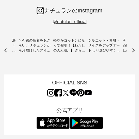
ナチュランのInstagram
@natulan_official
ー再入荷決
＼今週の新着をおさ
軽やかコットンにな
シルエット・素材・
今だけフ
-ire | よく
らい／ ナチュランか
って登場！【わたし
サイズをアップデー
点購入で1
ツ】予約販
らお届けしたアイテ
の大人服。】 さらり
ト より選びやすく【
Luuna m
ムから スタッフが気
と涼し気なシアーカ
D*g*y 】別注リブデ
用ノーカ
もに大きな
になるものをピック
ーディガン ・ 人気
ニムワンピース ・
ット ・ 身に纏うだ
だき、 一
アップ👆 ・ [ This
のシアーカーディガ
心地よく着られるデ
けでほっ
は早々に完
week's NEW
ンが軽くて、 お手入
イリーウェアが人気
地を大切に
 15周年
ARRIVAL ] //
れも簡単なコットン
の 「D*g*y」 より、
ーマル服
くばりパン
2026/07/26 -
素材になりました。
毎年大人気のナチュ
ルブランド「
OFFICIAL SNS
2026/08/01 // ✨✨ナ
ほんのり透ける生地
ラン別注 リブデニム
miu 」か
き、 この
チュラン15周年記念
が、女性らしさを演
ワンピースが登場。
フォーマ
の再入荷が
✨✨ 8月より、
出し、 羽織るだけで
シルエットや素材を
トが仲間入り
。 今回
12,000円（税込）以
今年らしい装いに。
見直し、 さらに魅力
ピースと
10色のカ
上ご購入いただいた
レイヤードスタイル
的になったアイテム
を考え、 
公式アプリ
改めて詳し
お客様へ 人気イラス
が楽しめて、 季節の
を 詳しくご紹介いた
エット、
ます。 限
トレーター、よしい
変わり目に重宝する
します。 モデル身
丁寧に設計。 
を手に入れ
ちひろさん
アイテムです。 モデ
長：164cm / 着用サ
日を心地
だけのチャ
（@chocochop2）
ル身長：168cm -----
イズ：PLUS ---------
る一着に
ひこの機会
描き下ろし 【第2
------------------------
--------------------
た。 モデル身長：
なく！ ▼
弾】レモン柄コット
&yarn -----------------
D*g*y -----------------
164cm ----------------