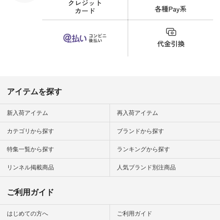
細やお買い物は写真
のタグをタップ また
はプロフィール
（@natulan_official）
から 「ナチュラン」
のサイトにアクセス
して 注文番号や商品
名を検索してみてく
ださいね。 #lifewear
#fashion #natulan #
今日のコーデ #コー
ディネート #ファッ
アイテムを探す
ション #ナチュラル
#ナチュラン #日々
の暮らし #暮らしを
新入荷アイテム
再入荷アイテム
楽しむ #シンプルラ
イフ #シンプルコー
カテゴリから探す
ブランドから探す
デ #大人女子 #夏コ
ーデ #真夏コーデ #
特集一覧から探す
ランキングから探す
暑さ対策 #コーデ #
リネン
#natulan_official.
リンネル掲載商品
人気ブランド別注商品
ご利用ガイド
はじめての方へ
ご利用ガイド