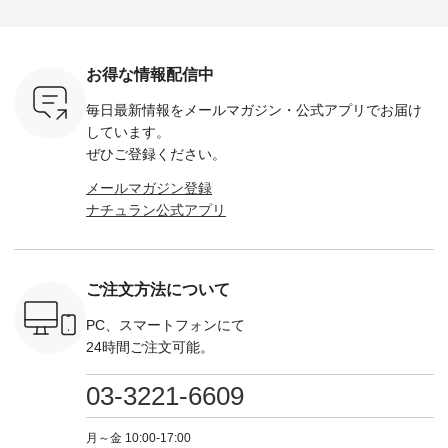
荷したカラ
ンバッグをプレゼン
------------ ■コットン
------------ ■リブ使い
---------
色） ・コ
ト中です💓 8月にな
シアーVネックカー
デニムワンピース
miu --------
トマト ・
りました☀ 旅行や帰
ディガン ¥7,500（税
¥9,680（税込） ・ネ
--------- ■【慶弔両
モモ ・グ
省、レジャーなど楽
込） ・スモークブル
イビー ・ブラック [
用】ノー
ー ・スミ
しい予定を計画され
ー ・ブラック ・ネ
注文番号：DCO-
ーマルジ
お得な情報配信中
マメ ・レ
ている方も多いかと
イビー [ 注文番号：
264W-30707 ] -------
¥16,50
ルーベリー
思います🌿 今週は、
GRE-263T-30614 ] -
---------------------- ▶️
注文番号
毎日最新情報をメールマガジン・
公式アプリでお届け
----
暑さ本番のこれから
-------------------------
お買い物は写真のタ
262O-31095 
--------
にぴったりな 涼し気
--- ▶️ お買い物は写
グをタップ またはプ
弔両用】
しています。
-------------
なセットアップやワ
真のタグをタップ ま
ロフィール
ボタンフ
ぜひご登録ください。
っと
ンピース、ブラウス
たはプロフィール
（@natulan_official）
ース ¥18
ネンのよく
などが新登場！ そし
（@natulan_official）
からどうぞ 「ナチュ
込） [ 
メールマガジン登録
パンツ
て、大人気「よくば
からどうぞ 「ナチュ
ラン」で 注文番号や
KOA-252W
ナチュラン公式アプリ
込） [ 注
りパンツ」予約販売
ラン」で 注文番号や
商品名を検索してみ
■【慶弔
R-262P-
がスタートしていま
商品名を検索してみ
てくださいね。
な日のボ
す♪ お見逃しなく！
てくださいね。
#lifewear #fashion
インワ
 お買
-------------------------
#lifewear #fashion
#natulan #今日のコ
¥18,70
真のタグを
---- 今週のご紹介ア
#natulan #今日のコ
ーデ #コーディネー
注文番号
ご注文方法について
たはプロフ
イテム ----------------
ーデ #コーディネー
ト #ファッション #
252W-22369 ] -
ール
------------- ＜1枚目
ト #ファッション #
ナチュラル #日々の
--------------
_official）
右・2枚目＞ ■ista-
ナチュラル #日々の
暮らし #暮らしを楽
お買い物
PC、スマートフォンにて
チュ
ire もっと選べるリ
暮らし #暮らしを楽
しむ #シンプルライ
グをタップ
24時間ご注文可能。
注文番号や
ネンのよくばりパン
しむ #シンプルライ
フ #シンプルコーデ
ロフ
検索してみ
ツ ¥9,900（税込） [
フ #シンプルコーデ
#大人女子 #ワンピ
（@natulan
さいね。
注文番号：IIR-262P-
#大人女子 #カーデ
ース #デニム #デニ
からどうぞ 「ナ
03-3221-6609
 #fashion
29223 ] ＜1枚目左・
ィガン #羽織り #シ
ムワンピ #別注 #夏
ラン」で 
n #今日のコ
3～4枚目＞ ■so コ
アーカーデ #コット
コーデ #D*g*y #ディ
商品名を
ーディネー
ットンリネンパナマ
ン #夏の羽織 #夏コ
ージーワイ #natulan
てくだ
月～金 10:00-17:00