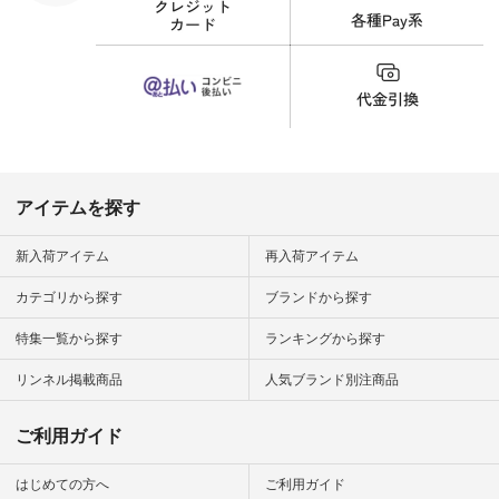
界猫の日 #
財布 #ポー
カップ #猫
松尾ミユキ
o #アオネコ
n #ナチュラ
official.
アイテムを探す
新入荷アイテム
再入荷アイテム
カテゴリから探す
ブランドから探す
特集一覧から探す
ランキングから探す
リンネル掲載商品
人気ブランド別注商品
ご利用ガイド
はじめての方へ
ご利用ガイド