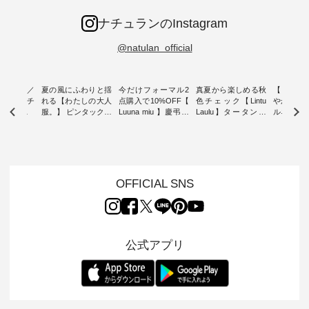
ナチュランのInstagram
@natulan_official
ミユキ／
夏の風にふわりと揺
今だけフォーマル2
真夏から楽しめる秋
【 HEAV
 】ねこモチ
れる【わたしの大人
点購入で10%OFF【
色チェック【Lintu
やかに華
雑貨 ・ 8
服。】 ピンタックワ
Luuna miu 】慶弔両
Laulu】タータンチ
ルネック
「世界猫の
ンピース ・ 軽やか
用ノーカラージャケ
ェックギャザースカ
ー ・ 天然素材を生
、 愛らし
なワンピーススタイ
ット ・ 身に纏うだ
ート ・ ゆったりと
かしたナ
チーフのア
ルを楽しめるのは、
けでほっとする着心
した着心地の大人の
タイル
。 ナチ
夏のおしゃれの醍醐
地を大切にした フォ
日常着を提案する、
「HEAV
も人気の
味。 今回ご紹介する
ーマル服のオリジナ
ナチュランオリジナ
ら、 新作
（松尾ミユ
のは 袖を通すだけで
ルブランド「 Luuna
ルブランド「 Lintu
ーが届きま
OFFICIAL SNS
」と
ちょっとひんやり、
miu 」から、 新たに
Laulu 」から、 季節
んのり透
co」から、
見た目にも涼し気な
フォーマルジャケッ
をまたいで穿けるチ
涼やかな生
るだけで気
ワンピース。 日常か
トが仲間入り。 ワン
ェックスカートが新
んわりと
 バッグや
ら夏休みのお出かけ
ピースとのバランス
登場。 真夏にうれし
をあしら
紹介しま
まで、 暑い夏にぴっ
を考え、 丈感やシル
い涼やかさと、 秋を
印象的。 
公式アプリ
たりの新作です。 モ
エット、着心地まで
先取りできる落ち着
装いに、 
-- 松尾ミユキ
デル身長：168cm --
丁寧に設計。 特別な
いた色合いを兼ね備
華やぎを
------------
-------------------------
日を心地よく過ごせ
えたアイテムを、 詳
る一枚です。 
-- &yarn --------------
る一着に仕上げまし
しくご紹介します。
身長：164cm ---
バッグ
--------------- ■ピン
た。 モデル身長：
モデル身長：164cm
-------------
（税込） ・
タックワンピース
164cm ----------------
-------------------------
HEAVENLY -