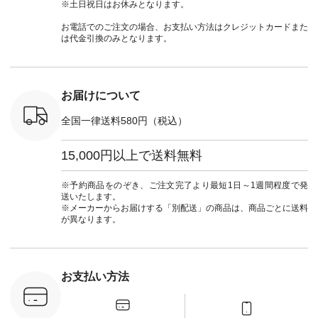
790（税込）
ランド #natulan #ナ
#lifewear #fashion
タンチェック #秋色
シャツ #
※土日祝日はお休みとなります。
号：NCO-
チュラン
#natulan #今日のコ
#夏コーデ #Lintu
ャツコーデ
] ■ラテ
#natulan_official.
ーデ #コーディネー
Laulu #リントゥラウ
デ #HEAV
お電話でのご注文の場合、お支払い方法はクレジットカードまた
トート
ト #ファッション #
ル #オリジナルブラ
ブンリー #natulan #
は代金引換のみとなります。
0（税込） [
ナチュラル #日々の
ンド #natulan #ナチ
ナチ
：NCO-
暮らし #暮らしを楽
ュラン
#natulan_of
] ■キー
しむ #シンプルライ
#natulan_official.
,970（税
フ #シンプルコーデ
注文番号：
#大人女子 #フォー
お届けについて
00150 ] -
マル #ブラックフォ
------------
ーマル #ジャケット
全国一律送料580円（税込）
#ワンピース #冠婚
タップ ま
葬祭 #Luunamiu #ル
フィール
ウナミウ #オリジナ
15,000円以上で送料無料
_official）
ルブランド #natulan
チュ
#ナチュラン
注文番号や
#natulan_official.
※予約商品をのぞき、ご注文完了より最短1日～1週間程度で発
検索してみ
送いたします。
さいね。
※メーカーからお届けする「別配送」の商品は、商品ごとに送料
 #fashion
が異なります。
n #今日のコ
ーディネー
ッション #
 #日々の
暮らしを楽
お支払い方法
ンプルライ
プルコーデ
#猫 #猫グ