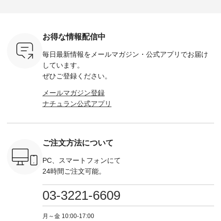
・Leo ・
¥12,900（税込） ・
------------- Luuna
---- Lintu Laulu -------
-------------
ella [ 注文
ホワイト ・スモーク
miu --------------------
---------------------- ■
ェックシ
-263B-
ブルー ・ネイビー [
--------- ■【慶弔両
タータンチェックギ
フリルネ
注文番号：MTO-
用】ノーカラーフォ
ャザースカート
ーバー ¥1
ットヘアク
263W-29752 ] -------
ーマルジャケット
¥9,900（税込） ・レ
込） ・ホ
お得な情報配信中
,320（税
---------------------- ▶️
¥16,500（税込） [
ッド系 ・グリーン系
ラック 
settes ・
お買い物は写真のタ
注文番号：KOA-
[ 注文番号：MTO-
・オフ [
毎日最新情報をメールマガジン・
公式アプリでお届け
Chloe [ 注
グをタップ またはプ
262O-31095 ] ■【慶
263S-27183 ] --------
DLW-263T-3
EMW-
ロフィール
弔両用】大切な日の
--------------------- ▶️
-------------
しています。
] ■松尾
（@natulan_official）
ボタンフレアワンピ
お買い物は写真のタ
-- ▶️ お買い物は写真
ぜひご登録ください。
キャットハ
からどうぞ 「ナチュ
ース ¥18,700（税
グをタップ またはプ
のタグをタ
マグ ¥
ラン」で 注文番号や
込） [ 注文番号：
ロフィール
はプロ
メールマガジン登録
（税込） ・
商品名を検索してみ
KOA-252W-22368 ]
（@natulan_official）
（@natulan
ナチュラン公式アプリ
Noisettes
てくださいね。
■【慶弔両用】大切
からどうぞ 「ナチュ
からどうぞ 「ナ
・Chloe [
#lifewear #fashion
な日のボウタイAラ
ラン」で 注文番号や
ラン」で 
：EMW-
#natulan #今日のコ
インワンピース
商品名を検索してみ
商品名を
------
ーデ #コーディネー
¥18,700（税込） [
てくださいね。
てくだ
--------
ト #ファッション #
注文番号：KOA-
#lifewear #fashion
#lifewear
ご注文方法について
-----------
ナチュラル #日々の
252W-22369 ] -------
#natulan #今日のコ
#natula
がま口
暮らし #暮らしを楽
---------------------- ▶️
ーデ #コーディネー
ーデ #コ
ォレット
しむ #シンプルライ
お買い物は写真のタ
ト #ファッション #
ト #ファ
PC、スマートフォンにて
0（税込） ・
フ #シンプルコーデ
グをタップ またはプ
ナチュラル #日々の
ナチュラル
24時間ご注文可能。
 ・ブルー
#大人女子 #ワンピ
ロフィール
暮らし #暮らしを楽
暮らし #
・ミモザイ
ース #ピンタック #
（@natulan_official）
しむ #シンプルライ
しむ #シ
シルエット
涼やか素材 #夏ワン
からどうぞ 「ナチュ
フ #シンプルコーデ
フ #シン
03-3221-6609
 注文番号：
ピ #夏コーデ
ラン」で 注文番号や
#大人女子 #スカー
#大人女子 
-31607 ]
#andyarn #アンドヤ
商品名を検索してみ
ト #フレアスカート
シャツコー
ミニウォレ
ーン #オリジナルブ
てくださいね。
#チェック柄 #ター
ルシャツ 
月～金 10:00-17:00