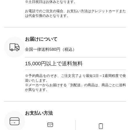
790（税込）
ランド #natulan #ナ
#lifewear #fashion
タンチェック #秋色
シャツ #
※土日祝日はお休みとなります。
号：NCO-
チュラン
#natulan #今日のコ
#夏コーデ #Lintu
ャツコーデ
] ■ラテ
#natulan_official.
ーデ #コーディネー
Laulu #リントゥラウ
デ #HEAV
お電話でのご注文の場合、お支払い方法はクレジットカードまた
トート
ト #ファッション #
ル #オリジナルブラ
ブンリー #natulan #
は代金引換のみとなります。
0（税込） [
ナチュラル #日々の
ンド #natulan #ナチ
ナチ
：NCO-
暮らし #暮らしを楽
ュラン
#natulan_of
] ■キー
しむ #シンプルライ
#natulan_official.
,970（税
フ #シンプルコーデ
注文番号：
#大人女子 #フォー
お届けについて
00150 ] -
マル #ブラックフォ
------------
ーマル #ジャケット
全国一律送料580円（税込）
#ワンピース #冠婚
タップ ま
葬祭 #Luunamiu #ル
フィール
ウナミウ #オリジナ
15,000円以上で送料無料
_official）
ルブランド #natulan
チュ
#ナチュラン
注文番号や
#natulan_official.
※予約商品をのぞき、ご注文完了より最短1日～1週間程度で発
検索してみ
送いたします。
さいね。
※メーカーからお届けする「別配送」の商品は、商品ごとに送料
 #fashion
が異なります。
n #今日のコ
ーディネー
ッション #
 #日々の
暮らしを楽
お支払い方法
ンプルライ
プルコーデ
#猫 #猫グ