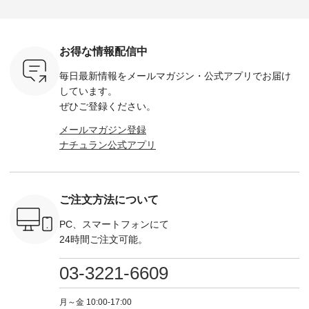
・Leo ・
¥12,900（税込） ・
------------- Luuna
---- Lintu Laulu -------
-------------
ella [ 注文
ホワイト ・スモーク
miu --------------------
---------------------- ■
ェックシ
-263B-
ブルー ・ネイビー [
--------- ■【慶弔両
タータンチェックギ
フリルネ
注文番号：MTO-
用】ノーカラーフォ
ャザースカート
ーバー ¥1
ットヘアク
263W-29752 ] -------
ーマルジャケット
¥9,900（税込） ・レ
込） ・ホ
お得な情報配信中
,320（税
---------------------- ▶️
¥16,500（税込） [
ッド系 ・グリーン系
ラック 
settes ・
お買い物は写真のタ
注文番号：KOA-
[ 注文番号：MTO-
・オフ [
毎日最新情報をメールマガジン・
公式アプリでお届け
Chloe [ 注
グをタップ またはプ
262O-31095 ] ■【慶
263S-27183 ] --------
DLW-263T-3
EMW-
ロフィール
弔両用】大切な日の
--------------------- ▶️
-------------
しています。
] ■松尾
（@natulan_official）
ボタンフレアワンピ
お買い物は写真のタ
-- ▶️ お買い物は写真
ぜひご登録ください。
キャットハ
からどうぞ 「ナチュ
ース ¥18,700（税
グをタップ またはプ
のタグをタ
マグ ¥
ラン」で 注文番号や
込） [ 注文番号：
ロフィール
はプロ
メールマガジン登録
（税込） ・
商品名を検索してみ
KOA-252W-22368 ]
（@natulan_official）
（@natulan
ナチュラン公式アプリ
Noisettes
てくださいね。
■【慶弔両用】大切
からどうぞ 「ナチュ
からどうぞ 「ナ
・Chloe [
#lifewear #fashion
な日のボウタイAラ
ラン」で 注文番号や
ラン」で 
：EMW-
#natulan #今日のコ
インワンピース
商品名を検索してみ
商品名を
------
ーデ #コーディネー
¥18,700（税込） [
てくださいね。
てくだ
--------
ト #ファッション #
注文番号：KOA-
#lifewear #fashion
#lifewear
ご注文方法について
-----------
ナチュラル #日々の
252W-22369 ] -------
#natulan #今日のコ
#natula
がま口
暮らし #暮らしを楽
---------------------- ▶️
ーデ #コーディネー
ーデ #コ
ォレット
しむ #シンプルライ
お買い物は写真のタ
ト #ファッション #
ト #ファ
PC、スマートフォンにて
0（税込） ・
フ #シンプルコーデ
グをタップ またはプ
ナチュラル #日々の
ナチュラル
24時間ご注文可能。
 ・ブルー
#大人女子 #ワンピ
ロフィール
暮らし #暮らしを楽
暮らし #
・ミモザイ
ース #ピンタック #
（@natulan_official）
しむ #シンプルライ
しむ #シ
シルエット
涼やか素材 #夏ワン
からどうぞ 「ナチュ
フ #シンプルコーデ
フ #シン
03-3221-6609
 注文番号：
ピ #夏コーデ
ラン」で 注文番号や
#大人女子 #スカー
#大人女子 
-31607 ]
#andyarn #アンドヤ
商品名を検索してみ
ト #フレアスカート
シャツコー
ミニウォレ
ーン #オリジナルブ
てくださいね。
#チェック柄 #ター
ルシャツ 
月～金 10:00-17:00