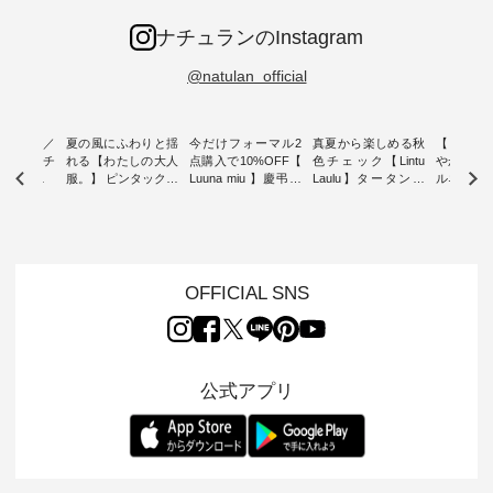
ナチュランのInstagram
@natulan_official
ミユキ／
夏の風にふわりと揺
今だけフォーマル2
真夏から楽しめる秋
【 HEAV
 】ねこモチ
れる【わたしの大人
点購入で10%OFF【
色チェック【Lintu
やかに華
雑貨 ・ 8
服。】 ピンタックワ
Luuna miu 】慶弔両
Laulu】タータンチ
ルネック
「世界猫の
ンピース ・ 軽やか
用ノーカラージャケ
ェックギャザースカ
ー ・ 天然素材を生
、 愛らし
なワンピーススタイ
ット ・ 身に纏うだ
ート ・ ゆったりと
かしたナ
チーフのア
ルを楽しめるのは、
けでほっとする着心
した着心地の大人の
タイル
。 ナチ
夏のおしゃれの醍醐
地を大切にした フォ
日常着を提案する、
「HEAV
も人気の
味。 今回ご紹介する
ーマル服のオリジナ
ナチュランオリジナ
ら、 新作
（松尾ミユ
のは 袖を通すだけで
ルブランド「 Luuna
ルブランド「 Lintu
ーが届きま
OFFICIAL SNS
」と
ちょっとひんやり、
miu 」から、 新たに
Laulu 」から、 季節
んのり透
co」から、
見た目にも涼し気な
フォーマルジャケッ
をまたいで穿けるチ
涼やかな生
るだけで気
ワンピース。 日常か
トが仲間入り。 ワン
ェックスカートが新
んわりと
 バッグや
ら夏休みのお出かけ
ピースとのバランス
登場。 真夏にうれし
をあしら
紹介しま
まで、 暑い夏にぴっ
を考え、 丈感やシル
い涼やかさと、 秋を
印象的。 
公式アプリ
たりの新作です。 モ
エット、着心地まで
先取りできる落ち着
装いに、 
-- 松尾ミユキ
デル身長：168cm --
丁寧に設計。 特別な
いた色合いを兼ね備
華やぎを
------------
-------------------------
日を心地よく過ごせ
えたアイテムを、 詳
る一枚です。 
-- &yarn --------------
る一着に仕上げまし
しくご紹介します。
身長：164cm ---
バッグ
--------------- ■ピン
た。 モデル身長：
モデル身長：164cm
-------------
（税込） ・
タックワンピース
164cm ----------------
-------------------------
HEAVENLY -