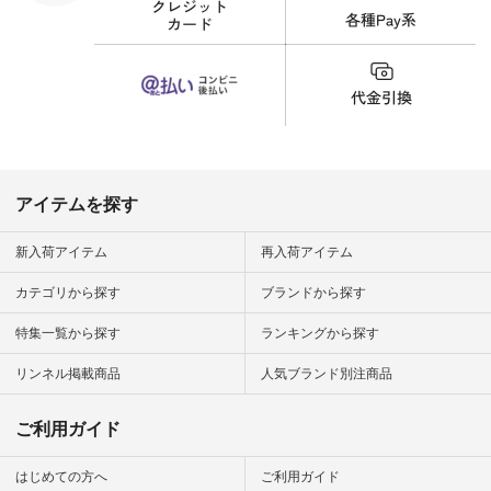
界猫の日 #
財布 #ポー
カップ #猫
松尾ミユキ
o #アオネコ
n #ナチュラ
official.
アイテムを探す
新入荷アイテム
再入荷アイテム
カテゴリから探す
ブランドから探す
特集一覧から探す
ランキングから探す
リンネル掲載商品
人気ブランド別注商品
ご利用ガイド
はじめての方へ
ご利用ガイド