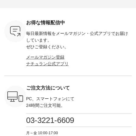
・Leo ・
¥12,900（税込） ・
------------- Luuna
---- Lintu Laulu -------
-------------
ella [ 注文
ホワイト ・スモーク
miu --------------------
---------------------- ■
ェックシ
-263B-
ブルー ・ネイビー [
--------- ■【慶弔両
タータンチェックギ
フリルネ
注文番号：MTO-
用】ノーカラーフォ
ャザースカート
ーバー ¥1
ットヘアク
263W-29752 ] -------
ーマルジャケット
¥9,900（税込） ・レ
込） ・ホ
お得な情報配信中
,320（税
---------------------- ▶️
¥16,500（税込） [
ッド系 ・グリーン系
ラック 
settes ・
お買い物は写真のタ
注文番号：KOA-
[ 注文番号：MTO-
・オフ [
毎日最新情報をメールマガジン・
公式アプリでお届け
Chloe [ 注
グをタップ またはプ
262O-31095 ] ■【慶
263S-27183 ] --------
DLW-263T-3
EMW-
ロフィール
弔両用】大切な日の
--------------------- ▶️
-------------
しています。
] ■松尾
（@natulan_official）
ボタンフレアワンピ
お買い物は写真のタ
-- ▶️ お買い物は写真
ぜひご登録ください。
キャットハ
からどうぞ 「ナチュ
ース ¥18,700（税
グをタップ またはプ
のタグをタ
マグ ¥
ラン」で 注文番号や
込） [ 注文番号：
ロフィール
はプロ
メールマガジン登録
（税込） ・
商品名を検索してみ
KOA-252W-22368 ]
（@natulan_official）
（@natulan
ナチュラン公式アプリ
Noisettes
てくださいね。
■【慶弔両用】大切
からどうぞ 「ナチュ
からどうぞ 「ナ
・Chloe [
#lifewear #fashion
な日のボウタイAラ
ラン」で 注文番号や
ラン」で 
：EMW-
#natulan #今日のコ
インワンピース
商品名を検索してみ
商品名を
------
ーデ #コーディネー
¥18,700（税込） [
てくださいね。
てくだ
--------
ト #ファッション #
注文番号：KOA-
#lifewear #fashion
#lifewear
ご注文方法について
-----------
ナチュラル #日々の
252W-22369 ] -------
#natulan #今日のコ
#natula
がま口
暮らし #暮らしを楽
---------------------- ▶️
ーデ #コーディネー
ーデ #コ
ォレット
しむ #シンプルライ
お買い物は写真のタ
ト #ファッション #
ト #ファ
PC、スマートフォンにて
0（税込） ・
フ #シンプルコーデ
グをタップ またはプ
ナチュラル #日々の
ナチュラル
24時間ご注文可能。
 ・ブルー
#大人女子 #ワンピ
ロフィール
暮らし #暮らしを楽
暮らし #
・ミモザイ
ース #ピンタック #
（@natulan_official）
しむ #シンプルライ
しむ #シ
シルエット
涼やか素材 #夏ワン
からどうぞ 「ナチュ
フ #シンプルコーデ
フ #シン
03-3221-6609
 注文番号：
ピ #夏コーデ
ラン」で 注文番号や
#大人女子 #スカー
#大人女子 
-31607 ]
#andyarn #アンドヤ
商品名を検索してみ
ト #フレアスカート
シャツコー
ミニウォレ
ーン #オリジナルブ
てくださいね。
#チェック柄 #ター
ルシャツ 
月～金 10:00-17:00