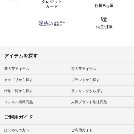
界猫の日 #
財布 #ポー
カップ #猫
松尾ミユキ
o #アオネコ
n #ナチュラ
official.
アイテムを探す
新入荷アイテム
再入荷アイテム
カテゴリから探す
ブランドから探す
特集一覧から探す
ランキングから探す
リンネル掲載商品
人気ブランド別注商品
ご利用ガイド
はじめての方へ
ご利用ガイド