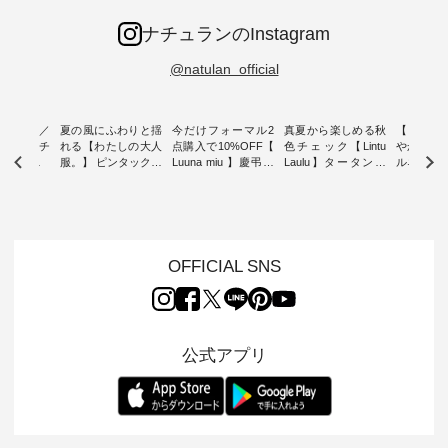
ナチュランのInstagram
@natulan_official
ミユキ／
夏の風にふわりと揺
今だけフォーマル2
真夏から楽しめる秋
【 HEAV
 】ねこモチ
れる【わたしの大人
点購入で10%OFF【
色チェック【Lintu
やかに華
雑貨 ・ 8
服。】 ピンタックワ
Luuna miu 】慶弔両
Laulu】タータンチ
ルネック
「世界猫の
ンピース ・ 軽やか
用ノーカラージャケ
ェックギャザースカ
ー ・ 天然素材を生
、 愛らし
なワンピーススタイ
ット ・ 身に纏うだ
ート ・ ゆったりと
かしたナ
チーフのア
ルを楽しめるのは、
けでほっとする着心
した着心地の大人の
タイル
。 ナチ
夏のおしゃれの醍醐
地を大切にした フォ
日常着を提案する、
「HEAV
も人気の
味。 今回ご紹介する
ーマル服のオリジナ
ナチュランオリジナ
ら、 新作
（松尾ミユ
のは 袖を通すだけで
ルブランド「 Luuna
ルブランド「 Lintu
ーが届きま
OFFICIAL SNS
」と
ちょっとひんやり、
miu 」から、 新たに
Laulu 」から、 季節
んのり透
co」から、
見た目にも涼し気な
フォーマルジャケッ
をまたいで穿けるチ
涼やかな生
るだけで気
ワンピース。 日常か
トが仲間入り。 ワン
ェックスカートが新
んわりと
 バッグや
ら夏休みのお出かけ
ピースとのバランス
登場。 真夏にうれし
をあしら
紹介しま
まで、 暑い夏にぴっ
を考え、 丈感やシル
い涼やかさと、 秋を
印象的。 
公式アプリ
たりの新作です。 モ
エット、着心地まで
先取りできる落ち着
装いに、 
-- 松尾ミユキ
デル身長：168cm --
丁寧に設計。 特別な
いた色合いを兼ね備
華やぎを
------------
-------------------------
日を心地よく過ごせ
えたアイテムを、 詳
る一枚です。 
-- &yarn --------------
る一着に仕上げまし
しくご紹介します。
身長：164cm ---
バッグ
--------------- ■ピン
た。 モデル身長：
モデル身長：164cm
-------------
（税込） ・
タックワンピース
164cm ----------------
-------------------------
HEAVENLY -