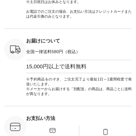
790（税込）
ランド #natulan #ナ
#lifewear #fashion
タンチェック #秋色
シャツ #
※土日祝日はお休みとなります。
号：NCO-
チュラン
#natulan #今日のコ
#夏コーデ #Lintu
ャツコーデ
] ■ラテ
#natulan_official.
ーデ #コーディネー
Laulu #リントゥラウ
デ #HEAV
お電話でのご注文の場合、お支払い方法はクレジットカードまた
トート
ト #ファッション #
ル #オリジナルブラ
ブンリー #natulan #
は代金引換のみとなります。
0（税込） [
ナチュラル #日々の
ンド #natulan #ナチ
ナチ
：NCO-
暮らし #暮らしを楽
ュラン
#natulan_of
] ■キー
しむ #シンプルライ
#natulan_official.
,970（税
フ #シンプルコーデ
注文番号：
#大人女子 #フォー
お届けについて
00150 ] -
マル #ブラックフォ
------------
ーマル #ジャケット
全国一律送料580円（税込）
#ワンピース #冠婚
タップ ま
葬祭 #Luunamiu #ル
フィール
ウナミウ #オリジナ
15,000円以上で送料無料
_official）
ルブランド #natulan
チュ
#ナチュラン
注文番号や
#natulan_official.
※予約商品をのぞき、ご注文完了より最短1日～1週間程度で発
検索してみ
送いたします。
さいね。
※メーカーからお届けする「別配送」の商品は、商品ごとに送料
 #fashion
が異なります。
n #今日のコ
ーディネー
ッション #
 #日々の
暮らしを楽
お支払い方法
ンプルライ
プルコーデ
#猫 #猫グ