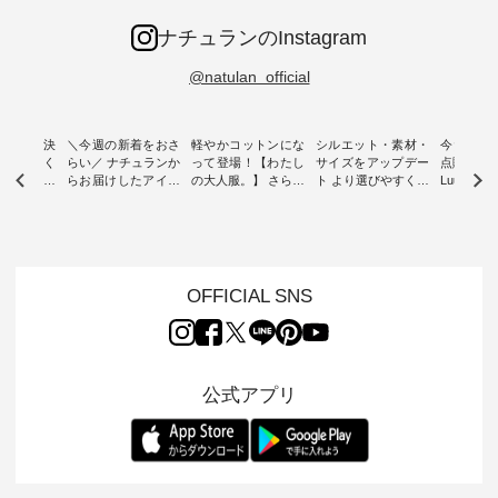
ナチュランのInstagram
@natulan_official
ー再入荷決
＼今週の新着をおさ
軽やかコットンにな
シルエット・素材・
今だけフ
-ire | よく
らい／ ナチュランか
って登場！【わたし
サイズをアップデー
点購入で1
ツ】予約販
らお届けしたアイテ
の大人服。】 さらり
ト より選びやすく【
Luuna m
ムから スタッフが気
と涼し気なシアーカ
D*g*y 】別注リブデ
用ノーカ
もに大きな
になるものをピック
ーディガン ・ 人気
ニムワンピース ・
ット ・ 身に纏うだ
だき、 一
アップ👆 ・ [ This
のシアーカーディガ
心地よく着られるデ
けでほっ
は早々に完
week's NEW
ンが軽くて、 お手入
イリーウェアが人気
地を大切に
 15周年
ARRIVAL ] //
れも簡単なコットン
の 「D*g*y」 より、
ーマル服
くばりパン
2026/07/26 -
素材になりました。
毎年大人気のナチュ
ルブランド「
OFFICIAL SNS
2026/08/01 // ✨✨ナ
ほんのり透ける生地
ラン別注 リブデニム
miu 」か
き、 この
チュラン15周年記念
が、女性らしさを演
ワンピースが登場。
フォーマ
の再入荷が
✨✨ 8月より、
出し、 羽織るだけで
シルエットや素材を
トが仲間入り
。 今回
12,000円（税込）以
今年らしい装いに。
見直し、 さらに魅力
ピースと
10色のカ
上ご購入いただいた
レイヤードスタイル
的になったアイテム
を考え、 
公式アプリ
改めて詳し
お客様へ 人気イラス
が楽しめて、 季節の
を 詳しくご紹介いた
エット、
ます。 限
トレーター、よしい
変わり目に重宝する
します。 モデル身
丁寧に設計。 
を手に入れ
ちひろさん
アイテムです。 モデ
長：164cm / 着用サ
日を心地
だけのチャ
（@chocochop2）
ル身長：168cm -----
イズ：PLUS ---------
る一着に
ひこの機会
描き下ろし 【第2
------------------------
--------------------
た。 モデル身長：
なく！ ▼
弾】レモン柄コット
&yarn -----------------
D*g*y -----------------
164cm ----------------