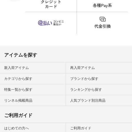
細やお買い物は写真
のタグをタップ また
はプロフィール
（@natulan_official）
から 「ナチュラン」
のサイトにアクセス
して 注文番号や商品
名を検索してみてく
ださいね。 #lifewear
#fashion #natulan #
今日のコーデ #コー
ディネート #ファッ
アイテムを探す
ション #ナチュラル
#ナチュラン #日々
の暮らし #暮らしを
新入荷アイテム
再入荷アイテム
楽しむ #シンプルラ
イフ #シンプルコー
カテゴリから探す
ブランドから探す
デ #大人女子 #夏コ
ーデ #真夏コーデ #
特集一覧から探す
ランキングから探す
暑さ対策 #コーデ #
リネン
#natulan_official.
リンネル掲載商品
人気ブランド別注商品
ご利用ガイド
はじめての方へ
ご利用ガイド