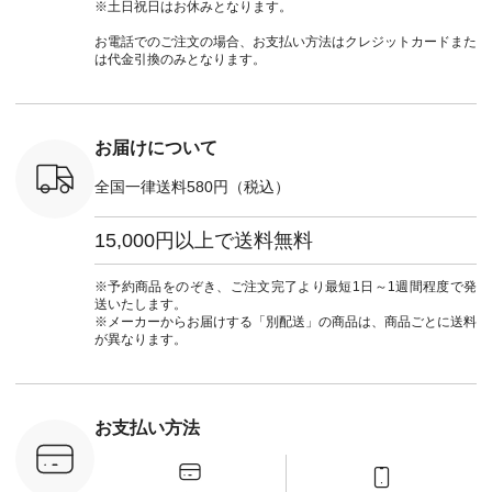
ッション #
クロス 2wayTライ
ーデ #andyarn #アン
#ナチュラン
#lifewear
※土日祝日はお休みとなります。
 #日々の
ンブラウス
ドヤーン #オリジナ
#natulan_official.
#natula
暮らしを楽
¥7,590（税込） [ 注
ルブランド #natulan
ーデ #コ
お電話でのご注文の場合、お支払い方法はクレジットカードまた
ンプルライ
文番号：CSO-263T-
#ナチュラン
ト #ファ
は代金引換のみとなります。
プルコーデ
31348 ] コットンリ
#natulan_official.
ナチュラル
#パンツ #
ネンパナマクロス
暮らし #
ツ #よく
イージーテーパード
しむ #シ
 #テーパ
パンツ ¥7,590（税
フ #シン
 #限定カ
込） [ 注文番号：
#大人女子
お届けについて
荷 #15周
CSO-263P-31349 ]
マル #ブ
#夏コーデ
＜5～6枚目＞
ーマル #
全国一律送料580円（税込）
re #イスタイ
■&yarn ピンタック
#ワンピー
#natulan
ワンピース
葬祭 #Luu
ュラン
¥12,900（税込） [
ウナミウ 
15,000円以上で送料無料
ficial.
注文番号：MTO-
ルブランド #natu
263W-29752 ] ＜7～
#ナチ
8枚目＞ ■UNPLE ボ
#natulan_of
※予約商品をのぞき、ご注文完了より最短1日～1週間程度で発
ールカーゴイージー
送いたします。
パンツ ¥11,550（税
※メーカーからお届けする「別配送」の商品は、商品ごとに送料
込） [ 注文番号：
が異なります。
UNL-254P-18377 ]
＜9枚目＞ ■Lintu
Laulu 立体フラワー
刺繍ブラウス
¥8,800（税込） [ 注
お支払い方法
文番号：YCC-263T-
30689 ] ---------------
-------------- ▶️商品詳