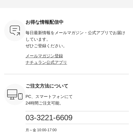
荷したカラ
ンバッグをプレゼン
------------ ■コットン
------------ ■リブ使い
---------
色） ・コ
ト中です💓 8月にな
シアーVネックカー
デニムワンピース
miu --------
トマト ・
りました☀ 旅行や帰
ディガン ¥7,500（税
¥9,680（税込） ・ネ
--------- ■【慶弔両
モモ ・グ
省、レジャーなど楽
込） ・スモークブル
イビー ・ブラック [
用】ノー
ー ・スミ
しい予定を計画され
ー ・ブラック ・ネ
注文番号：DCO-
ーマルジ
お得な情報配信中
マメ ・レ
ている方も多いかと
イビー [ 注文番号：
264W-30707 ] -------
¥16,50
ルーベリー
思います🌿 今週は、
GRE-263T-30614 ] -
---------------------- ▶️
注文番号
毎日最新情報をメールマガジン・
公式アプリでお届け
----
暑さ本番のこれから
-------------------------
お買い物は写真のタ
262O-31095 
--------
にぴったりな 涼し気
--- ▶️ お買い物は写
グをタップ またはプ
弔両用】
しています。
-------------
なセットアップやワ
真のタグをタップ ま
ロフィール
ボタンフ
ぜひご登録ください。
っと
ンピース、ブラウス
たはプロフィール
（@natulan_official）
ース ¥18
ネンのよく
などが新登場！ そし
（@natulan_official）
からどうぞ 「ナチュ
込） [ 
メールマガジン登録
パンツ
て、大人気「よくば
からどうぞ 「ナチュ
ラン」で 注文番号や
KOA-252W
ナチュラン公式アプリ
込） [ 注
りパンツ」予約販売
ラン」で 注文番号や
商品名を検索してみ
■【慶弔
R-262P-
がスタートしていま
商品名を検索してみ
てくださいね。
な日のボ
す♪ お見逃しなく！
てくださいね。
#lifewear #fashion
インワ
 お買
-------------------------
#lifewear #fashion
#natulan #今日のコ
¥18,70
真のタグを
---- 今週のご紹介ア
#natulan #今日のコ
ーデ #コーディネー
注文番号
ご注文方法について
たはプロフ
イテム ----------------
ーデ #コーディネー
ト #ファッション #
252W-22369 ] -
ール
------------- ＜1枚目
ト #ファッション #
ナチュラル #日々の
--------------
_official）
右・2枚目＞ ■ista-
ナチュラル #日々の
暮らし #暮らしを楽
お買い物
PC、スマートフォンにて
チュ
ire もっと選べるリ
暮らし #暮らしを楽
しむ #シンプルライ
グをタップ
24時間ご注文可能。
注文番号や
ネンのよくばりパン
しむ #シンプルライ
フ #シンプルコーデ
ロフ
検索してみ
ツ ¥9,900（税込） [
フ #シンプルコーデ
#大人女子 #ワンピ
（@natulan
さいね。
注文番号：IIR-262P-
#大人女子 #カーデ
ース #デニム #デニ
からどうぞ 「ナ
03-3221-6609
 #fashion
29223 ] ＜1枚目左・
ィガン #羽織り #シ
ムワンピ #別注 #夏
ラン」で 
n #今日のコ
3～4枚目＞ ■so コ
アーカーデ #コット
コーデ #D*g*y #ディ
商品名を
ーディネー
ットンリネンパナマ
ン #夏の羽織 #夏コ
ージーワイ #natulan
てくだ
月～金 10:00-17:00