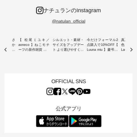
ナチュランのInstagram
@natulan_official
新着をおさ
【 松尾ミユキ／
シルエット・素材・
今だけフォーマル2
真夏から
チュランか
aoneco 】ねこモチ
サイズをアップデー
点購入で10%OFF【
色チェック
したアイテ
ーフの新作雑貨 ・ 8
ト より選びやすく【
Luuna miu 】慶弔両
Laulu
タッフが気
月8日の「世界猫の
D*g*y 】別注リブデ
用ノーカラージャケ
ェックギ
のをピック
日」を前に、 愛らし
ニムワンピース ・
ット ・ 身に纏うだ
ート ・ ゆったりと
s
いネコモチーフのア
心地よく着られるデ
けでほっとする着心
した着心
s NEW
イテムを特集。 ナチ
イリーウェアが人気
地を大切にした フォ
日常着を
L ] //
ュランでも人気の
の 「D*g*y」 より、
ーマル服のオリジナ
ナチュラ
7/26 -
「m.m（松尾ミユ
毎年大人気のナチュ
ルブランド「 Luuna
ルブランド「
OFFICIAL SNS
/ ✨✨ナ
キ）」と
ラン別注 リブデニム
miu 」から、 新たに
Laulu 
5周年記念
「aoneco」から、
ワンピースが登場。
フォーマルジャケッ
をまたい
月より、
持っているだけで気
シルエットや素材を
トが仲間入り。 ワン
ェックス
円（税込）以
分が上がる バッグや
見直し、 さらに魅力
ピースとのバランス
登場。 真夏にうれし
いただいた
雑貨をご紹介しま
的になったアイテム
を考え、 丈感やシル
い涼やかさ
公式アプリ
人気イラス
す。 -------------------
を 詳しくご紹介いた
エット、着心地まで
先取りで
ー、よしい
---------- 松尾ミユキ
します。 モデル身
丁寧に設計。 特別な
いた色合
ろさん
-------------------------
長：164cm / 着用サ
日を心地よく過ごせ
えたアイテ
ochop2）
---- ■松尾ミユキ
イズ：PLUS ---------
る一着に仕上げまし
しくご紹
し 【第2
シアーバッグ
--------------------
た。 モデル身長：
モデル身長
ン柄コット
¥3,080（税込） ・
D*g*y -----------------
164cm ----------------
-------------