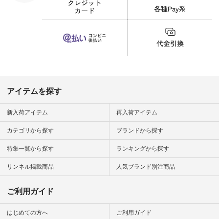
い物は写真
ッズ #世界猫の日 #
ップ また
バッグ #財布 #ポー
フィール
チ #マグカップ #猫
_official）
雑貨 #松尾ミユキ
チュラン」
#aoneco #アオネコ
にアクセス
#natulan #ナチュラ
番号や商品
ン #natulan_official.
してみてく
ar
#natulan #
デ #コー
 #ファッ
アイテムを探す
ナチュラル
ン #日々
#暮らしを
新入荷アイテム
再入荷アイテム
シンプルラ
ンプルコー
カテゴリから探す
ブランドから探す
女子 #夏コ
夏コーデ #
特集一覧から探す
ランキングから探す
#コーデ #
ネン
ficial.
リンネル掲載商品
人気ブランド別注商品
ご利用ガイド
はじめての方へ
ご利用ガイド