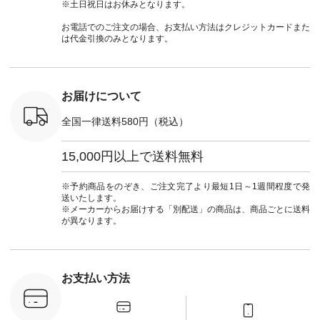
wayTライ
ット ¥9,790（税込）
#ナチュラン
#lifewear #fashion
タンチェッ
※土日祝日はお休みとなります。
ラウス
[ 注文番号：NCO-
#natulan_official.
#natulan #今日のコ
#夏コーデ 
税込） [ 注
242C-08057 ] ■ラテ
ーデ #コーディネー
Laulu 
お電話でのご注文の場合、お支払い方法はクレジットカードまた
O-263T-
ィストート
ト #ファッション #
ル #オリ
は代金引換のみとなります。
¥12,980（税込） [
ナチュラル #日々の
ンド #natulan #ナチ
マクロス
注文番号：NCO-
暮らし #暮らしを楽
ュ
テーパード
262B-31610 ] ■キー
しむ #シンプルライ
#natulan_of
,590（税
カバー ¥2,970（税
フ #シンプルコーデ
注文番号：
込） [ 注文番号：
#大人女子 #フォー
お届けについて
-31349 ]
NCO-222C-00150 ] -
マル #ブラックフォ
6枚目＞
-------------------------
ーマル #ジャケット
全国一律送料580円（税込）
 ピンタック
--- ▶️ お買い物は写
#ワンピース #冠婚
ピース
真のタグをタップ ま
葬祭 #Luunamiu #ル
0（税込） [
たはプロフィール
ウナミウ #オリジナ
15,000円以上で送料無料
：MTO-
（@natulan_official）
ルブランド #natulan
] ＜7～
からどうぞ 「ナチュ
#ナチュラン
UNPLE ボ
ラン」で 注文番号や
#natulan_official.
※予約商品をのぞき、ご注文完了より最短1日～1週間程度で発
ゴイージー
商品名を検索してみ
送いたします。
1,550（税
てくださいね。
※メーカーからお届けする「別配送」の商品は、商品ごとに送料
注文番号：
#lifewear #fashion
が異なります。
-18377 ]
#natulan #今日のコ
■Lintu
ーデ #コーディネー
立体フラワー
ト #ファッション #
ラウス
ナチュラル #日々の
税込） [ 注
暮らし #暮らしを楽
お支払い方法
C-263T-
しむ #シンプルライ
フ #シンプルコーデ
商品詳
#大人女子 #猫 #猫グ