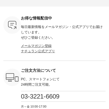
をプレゼン
Momo ・Leo ・
------------ ■リブ使い
------------- Luuna
---- Lintu L
にな
Maron ・Stella [ 注文
デニムワンピース
miu --------------------
-------------
 旅行や帰
番号：EMW-263B-
¥9,680（税込） ・ネ
--------- ■【慶弔両
タータン
ャーなど楽
31376 ] ■松尾ミユ
イビー ・ブラック [
用】ノーカラーフォ
ャザー
を計画され
キ キャットヘアク
注文番号：DCO-
ーマルジャケット
¥9,900
お得な情報配信中
も多いかと
リップ ¥1,320（税
264W-30707 ] -------
¥16,500（税込） [
ッド系 ・
は、
込） ・Noisettes ・
---------------------- ▶️
注文番号：KOA-
[ 注文番
毎日最新情報をメールマガジン・
公式アプリでお届け
のこれから
Pepper ・Chloe [ 注
お買い物は写真のタ
262O-31095 ] ■【慶
263S-27183 ] --
な 涼し気
文番号：EMW-
グをタップ またはプ
弔両用】大切な日の
-------------
しています。
アップやワ
262A-31375 ] ■松尾
ロフィール
ボタンフレアワンピ
お買い物
ぜひご登録ください。
、ブラウス
ミユキ キャットハ
（@natulan_official）
ース ¥18,700（税
グをタップ
！ そし
ンドルマグ ¥
からどうぞ 「ナチュ
込） [ 注文番号：
ロフ
メールマガジン登録
気「よくば
¥1,650（税込） ・
ラン」で 注文番号や
KOA-252W-22368 ]
（@natulan
ナチュラン公式アプリ
」予約販売
Pumpkin ・Noisettes
商品名を検索してみ
■【慶弔両用】大切
からどうぞ 「ナ
トしていま
・Pepper ・Chloe [
てくださいね。
な日のボウタイAラ
ラン」で 
逃しなく！
注文番号：EMW-
#lifewear #fashion
インワンピース
商品名を
------------
262K-31378 ] --------
#natulan #今日のコ
¥18,700（税込） [
てくだ
---------------------
ーデ #コーディネー
注文番号：KOA-
#lifewear
ご注文方法について
----------
aoneco ---------------
ト #ファッション #
252W-22369 ] -------
#natula
枚目
-------------- ■がま口
ナチュラル #日々の
---------------------- ▶️
ーデ #コ
 ■ista-
ロングウォレット
暮らし #暮らしを楽
お買い物は写真のタ
ト #ファ
PC、スマートフォンにて
っと選べるリ
¥19,690（税込） ・
しむ #シンプルライ
グをタップ またはプ
ナチュラル
24時間ご注文可能。
くばりパン
グレージュ ・ブルー
フ #シンプルコーデ
ロフィール
暮らし #
0（税込） [
グリーン ・ミモザイ
#大人女子 #ワンピ
（@natulan_official）
しむ #シ
R-262P-
エロー ・シルエット
ース #デニム #デニ
からどうぞ 「ナチュ
フ #シン
03-3221-6609
ブルー [ 注文番号：
ムワンピ #別注 #夏
ラン」で 注文番号や
#大人女子
 ■so コ
NCO-262C-31607 ]
コーデ #D*g*y #ディ
商品名を検索してみ
ト #フレ
ネンパナマ
■がま口 ミニウォレ
ージーワイ #natulan
てくださいね。
#チェック
月～金 10:00-17:00