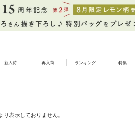
新入荷
再入荷
ランキング
特集
より表示しておりません。