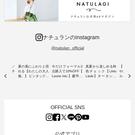
ナチュランのInstagram
@natulan_official
ミユキ／
夏の風にふわりと揺
今だけフォーマル2
真夏から楽しめる秋
【 HEAV
 】ねこモチ
れる【わたしの大人
点購入で10%OFF【
色チェック【Lintu
やかに華
雑貨 ・ 8
服。】 ピンタックワ
Luuna miu 】慶弔両
Laulu】タータンチ
ルネック
「世界猫の
ンピース ・ 軽やか
用ノーカラージャケ
ェックギャザースカ
ー ・ 天然素材を生
、 愛らし
なワンピーススタイ
ット ・ 身に纏うだ
ート ・ ゆったりと
かしたナ
チーフのア
ルを楽しめるのは、
けでほっとする着心
した着心地の大人の
タイル
。 ナチ
夏のおしゃれの醍醐
地を大切にした フォ
日常着を提案する、
「HEAV
も人気の
味。 今回ご紹介する
ーマル服のオリジナ
ナチュランオリジナ
ら、 新作
（松尾ミユ
のは 袖を通すだけで
ルブランド「 Luuna
ルブランド「 Lintu
ーが届きま
OFFICIAL SNS
」と
ちょっとひんやり、
miu 」から、 新たに
Laulu 」から、 季節
んのり透
co」から、
見た目にも涼し気な
フォーマルジャケッ
をまたいで穿けるチ
涼やかな生
るだけで気
ワンピース。 日常か
トが仲間入り。 ワン
ェックスカートが新
んわりと
 バッグや
ら夏休みのお出かけ
ピースとのバランス
登場。 真夏にうれし
をあしら
紹介しま
まで、 暑い夏にぴっ
を考え、 丈感やシル
い涼やかさと、 秋を
印象的。 
公式アプリ
たりの新作です。 モ
エット、着心地まで
先取りできる落ち着
装いに、 