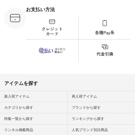
 #日々の
暮らしを楽
お支払い方法
ンプルライ
プルコーデ
#猫 #猫グ
界猫の日 #
財布 #ポー
カップ #猫
松尾ミユキ
o #アオネコ
n #ナチュラ
official.
アイテムを探す
新入荷アイテム
再入荷アイテム
カテゴリから探す
ブランドから探す
特集一覧から探す
ランキングから探す
リンネル掲載商品
人気ブランド別注商品