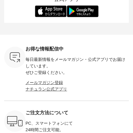
-- 松尾ミユキ
デル身長：168cm --
丁寧に設計。 特別な
いた色合いを兼ね備
華やぎを
------------
-------------------------
日を心地よく過ごせ
えたアイテムを、 詳
る一枚です。 
-- &yarn --------------
る一着に仕上げまし
しくご紹介します。
身長：164cm ---
バッグ
--------------- ■ピン
た。 モデル身長：
モデル身長：164cm
-------------
（税込） ・
タックワンピース
164cm ----------------
-------------------------
HEAVENLY -
・Leo ・
¥12,900（税込） ・
------------- Luuna
---- Lintu Laulu -------
-------------
ella [ 注文
ホワイト ・スモーク
miu --------------------
---------------------- ■
ェックシ
-263B-
ブルー ・ネイビー [
--------- ■【慶弔両
タータンチェックギ
フリルネ
注文番号：MTO-
用】ノーカラーフォ
ャザースカート
ーバー ¥1
ットヘアク
263W-29752 ] -------
ーマルジャケット
¥9,900（税込） ・レ
込） ・ホ
お得な情報配信中
,320（税
---------------------- ▶️
¥16,500（税込） [
ッド系 ・グリーン系
ラック 
settes ・
お買い物は写真のタ
注文番号：KOA-
[ 注文番号：MTO-
・オフ [
毎日最新情報をメールマガジン・
公式アプリでお届け
Chloe [ 注
グをタップ またはプ
262O-31095 ] ■【慶
263S-27183 ] --------
DLW-263T-3
EMW-
ロフィール
弔両用】大切な日の
--------------------- ▶️
-------------
しています。
] ■松尾
（@natulan_official）
ボタンフレアワンピ
お買い物は写真のタ
-- ▶️ お買い物は写真
ぜひご登録ください。
キャットハ
からどうぞ 「ナチュ
ース ¥18,700（税
グをタップ またはプ
のタグをタ
マグ ¥
ラン」で 注文番号や
込） [ 注文番号：
ロフィール
はプロ
メールマガジン登録
（税込） ・
商品名を検索してみ
KOA-252W-22368 ]
（@natulan_official）
（@natulan
ナチュラン公式アプリ
Noisettes
てくださいね。
■【慶弔両用】大切
からどうぞ 「ナチュ
からどうぞ 「ナ
・Chloe [
#lifewear #fashion
な日のボウタイAラ
ラン」で 注文番号や
ラン」で 
：EMW-
#natulan #今日のコ
インワンピース
商品名を検索してみ
商品名を
------
ーデ #コーディネー
¥18,700（税込） [
てくださいね。
てくだ
--------
ト #ファッション #
注文番号：KOA-
#lifewear #fashion
#lifewear
ご注文方法について
-----------
ナチュラル #日々の
252W-22369 ] -------
#natulan #今日のコ
#natula
がま口
暮らし #暮らしを楽
---------------------- ▶️
ーデ #コーディネー
ーデ #コ
ォレット
しむ #シンプルライ
お買い物は写真のタ
ト #ファッション #
ト #ファ
PC、スマートフォンにて
0（税込） ・
フ #シンプルコーデ
グをタップ またはプ
ナチュラル #日々の
ナチュラル
24時間ご注文可能。
 ・ブルー
#大人女子 #ワンピ
ロフィール
暮らし #暮らしを楽
暮らし #