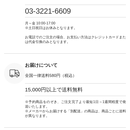
・ミモザイ
ース #ピンタック #
（@natulan_official）
しむ #シンプルライ
しむ #シ
シルエット
涼やか素材 #夏ワン
からどうぞ 「ナチュ
フ #シンプルコーデ
フ #シン
03-3221-6609
 注文番号：
ピ #夏コーデ
ラン」で 注文番号や
#大人女子 #スカー
#大人女子 
-31607 ]
#andyarn #アンドヤ
商品名を検索してみ
ト #フレアスカート
シャツコー
ミニウォレ
ーン #オリジナルブ
てくださいね。
#チェック柄 #ター
ルシャツ 
月～金 10:00-17:00
790（税込）
ランド #natulan #ナ
#lifewear #fashion
タンチェック #秋色
シャツ #
※土日祝日はお休みとなります。
号：NCO-
チュラン
#natulan #今日のコ
#夏コーデ #Lintu
ャツコーデ
] ■ラテ
#natulan_official.
ーデ #コーディネー
Laulu #リントゥラウ
デ #HEAV
お電話でのご注文の場合、お支払い方法はクレジットカードまた
トート
ト #ファッション #
ル #オリジナルブラ
ブンリー #natulan #
は代金引換のみとなります。
0（税込） [
ナチュラル #日々の
ンド #natulan #ナチ
ナチ
：NCO-
暮らし #暮らしを楽
ュラン
#natulan_of
] ■キー
しむ #シンプルライ
#natulan_official.
,970（税
フ #シンプルコーデ
注文番号：
#大人女子 #フォー
お届けについて
00150 ] -
マル #ブラックフォ
------------
ーマル #ジャケット
全国一律送料580円（税込）
#ワンピース #冠婚
タップ ま
葬祭 #Luunamiu #ル
フィール
ウナミウ #オリジナ
15,000円以上で送料無料
_official）
ルブランド #natulan
チュ
#ナチュラン
注文番号や
#natulan_official.
※予約商品をのぞき、ご注文完了より最短1日～1週間程度で発
検索してみ
送いたします。
さいね。
※メーカーからお届けする「別配送」の商品は、商品ごとに送料
 #fashion
が異なります。
n #今日のコ
ーディネー
ッション #