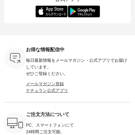
-- 松尾ミユキ
デル身長：168cm --
丁寧に設計。 特別な
いた色合いを兼ね備
華やぎを
------------
-------------------------
日を心地よく過ごせ
えたアイテムを、 詳
る一枚です。 
-- &yarn --------------
る一着に仕上げまし
しくご紹介します。
身長：164cm ---
バッグ
--------------- ■ピン
た。 モデル身長：
モデル身長：164cm
-------------
（税込） ・
タックワンピース
164cm ----------------
-------------------------
HEAVENLY -
・Leo ・
¥12,900（税込） ・
------------- Luuna
---- Lintu Laulu -------
-------------
ella [ 注文
ホワイト ・スモーク
miu --------------------
---------------------- ■
ェックシ
-263B-
ブルー ・ネイビー [
--------- ■【慶弔両
タータンチェックギ
フリルネ
注文番号：MTO-
用】ノーカラーフォ
ャザースカート
ーバー ¥1
ットヘアク
263W-29752 ] -------
ーマルジャケット
¥9,900（税込） ・レ
込） ・ホ
お得な情報配信中
,320（税
---------------------- ▶️
¥16,500（税込） [
ッド系 ・グリーン系
ラック 
settes ・
お買い物は写真のタ
注文番号：KOA-
[ 注文番号：MTO-
・オフ [
毎日最新情報をメールマガジン・
公式アプリでお届け
Chloe [ 注
グをタップ またはプ
262O-31095 ] ■【慶
263S-27183 ] --------
DLW-263T-3
EMW-
ロフィール
弔両用】大切な日の
--------------------- ▶️
-------------
しています。
] ■松尾
（@natulan_official）
ボタンフレアワンピ
お買い物は写真のタ
-- ▶️ お買い物は写真
ぜひご登録ください。
キャットハ
からどうぞ 「ナチュ
ース ¥18,700（税
グをタップ またはプ
のタグをタ
マグ ¥
ラン」で 注文番号や
込） [ 注文番号：
ロフィール
はプロ
メールマガジン登録
（税込） ・
商品名を検索してみ
KOA-252W-22368 ]
（@natulan_official）
（@natulan
ナチュラン公式アプリ
Noisettes
てくださいね。
■【慶弔両用】大切
からどうぞ 「ナチュ
からどうぞ 「ナ
・Chloe [
#lifewear #fashion
な日のボウタイAラ
ラン」で 注文番号や
ラン」で 
：EMW-
#natulan #今日のコ
インワンピース
商品名を検索してみ
商品名を
------
ーデ #コーディネー
¥18,700（税込） [
てくださいね。
てくだ
--------
ト #ファッション #
注文番号：KOA-
#lifewear #fashion
#lifewear
ご注文方法について
-----------
ナチュラル #日々の
252W-22369 ] -------
#natulan #今日のコ
#natula
がま口
暮らし #暮らしを楽
---------------------- ▶️
ーデ #コーディネー
ーデ #コ
ォレット
しむ #シンプルライ
お買い物は写真のタ
ト #ファッション #
ト #ファ
PC、スマートフォンにて
0（税込） ・
フ #シンプルコーデ
グをタップ またはプ
ナチュラル #日々の
ナチュラル
24時間ご注文可能。
 ・ブルー
#大人女子 #ワンピ
ロフィール
暮らし #暮らしを楽
暮らし #