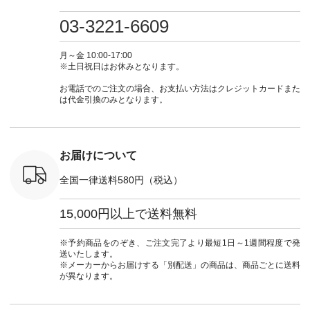
・ミモザイ
ース #ピンタック #
（@natulan_official）
しむ #シンプルライ
しむ #シ
シルエット
涼やか素材 #夏ワン
からどうぞ 「ナチュ
フ #シンプルコーデ
フ #シン
03-3221-6609
 注文番号：
ピ #夏コーデ
ラン」で 注文番号や
#大人女子 #スカー
#大人女子 
-31607 ]
#andyarn #アンドヤ
商品名を検索してみ
ト #フレアスカート
シャツコー
ミニウォレ
ーン #オリジナルブ
てくださいね。
#チェック柄 #ター
ルシャツ 
月～金 10:00-17:00
790（税込）
ランド #natulan #ナ
#lifewear #fashion
タンチェック #秋色
シャツ #
※土日祝日はお休みとなります。
号：NCO-
チュラン
#natulan #今日のコ
#夏コーデ #Lintu
ャツコーデ
] ■ラテ
#natulan_official.
ーデ #コーディネー
Laulu #リントゥラウ
デ #HEAV
お電話でのご注文の場合、お支払い方法はクレジットカードまた
トート
ト #ファッション #
ル #オリジナルブラ
ブンリー #natulan #
は代金引換のみとなります。
0（税込） [
ナチュラル #日々の
ンド #natulan #ナチ
ナチ
：NCO-
暮らし #暮らしを楽
ュラン
#natulan_of
] ■キー
しむ #シンプルライ
#natulan_official.
,970（税
フ #シンプルコーデ
注文番号：
#大人女子 #フォー
お届けについて
00150 ] -
マル #ブラックフォ
------------
ーマル #ジャケット
全国一律送料580円（税込）
#ワンピース #冠婚
タップ ま
葬祭 #Luunamiu #ル
フィール
ウナミウ #オリジナ
15,000円以上で送料無料
_official）
ルブランド #natulan
チュ
#ナチュラン
注文番号や
#natulan_official.
※予約商品をのぞき、ご注文完了より最短1日～1週間程度で発
検索してみ
送いたします。
さいね。
※メーカーからお届けする「別配送」の商品は、商品ごとに送料
 #fashion
が異なります。
n #今日のコ
ーディネー
ッション #