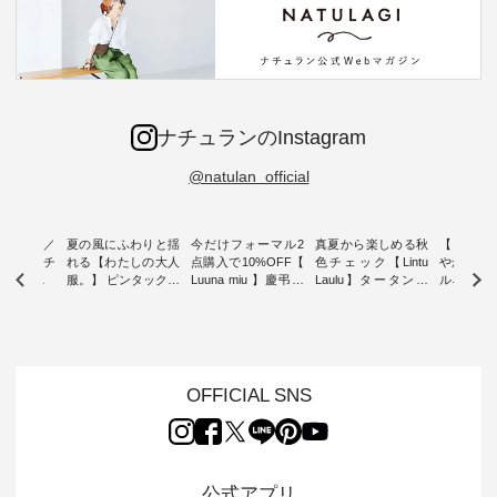
ナチュランのInstagram
@natulan_official
ミユキ／
夏の風にふわりと揺
今だけフォーマル2
真夏から楽しめる秋
【 HEAV
 】ねこモチ
れる【わたしの大人
点購入で10%OFF【
色チェック【Lintu
やかに華
雑貨 ・ 8
服。】 ピンタックワ
Luuna miu 】慶弔両
Laulu】タータンチ
ルネック
「世界猫の
ンピース ・ 軽やか
用ノーカラージャケ
ェックギャザースカ
ー ・ 天然素材を生
、 愛らし
なワンピーススタイ
ット ・ 身に纏うだ
ート ・ ゆったりと
かしたナ
チーフのア
ルを楽しめるのは、
けでほっとする着心
した着心地の大人の
タイル
。 ナチ
夏のおしゃれの醍醐
地を大切にした フォ
日常着を提案する、
「HEAV
も人気の
味。 今回ご紹介する
ーマル服のオリジナ
ナチュランオリジナ
ら、 新作
（松尾ミユ
のは 袖を通すだけで
ルブランド「 Luuna
ルブランド「 Lintu
ーが届きま
OFFICIAL SNS
」と
ちょっとひんやり、
miu 」から、 新たに
Laulu 」から、 季節
んのり透
co」から、
見た目にも涼し気な
フォーマルジャケッ
をまたいで穿けるチ
涼やかな生
るだけで気
ワンピース。 日常か
トが仲間入り。 ワン
ェックスカートが新
んわりと
 バッグや
ら夏休みのお出かけ
ピースとのバランス
登場。 真夏にうれし
をあしら
紹介しま
まで、 暑い夏にぴっ
を考え、 丈感やシル
い涼やかさと、 秋を
印象的。 
公式アプリ
たりの新作です。 モ
エット、着心地まで
先取りできる落ち着
装いに、 