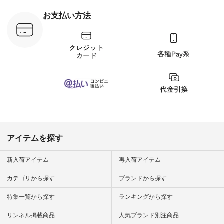
 #日々の
暮らしを楽
お支払い方法
ンプルライ
プルコーデ
#猫 #猫グ
界猫の日 #
財布 #ポー
カップ #猫
松尾ミユキ
o #アオネコ
n #ナチュラ
official.
アイテムを探す
新入荷アイテム
再入荷アイテム
カテゴリから探す
ブランドから探す
特集一覧から探す
ランキングから探す
リンネル掲載商品
人気ブランド別注商品