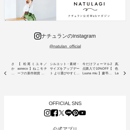
ナチュランのInstagram
@natulan_official
新着をおさ
【 松尾ミユキ／
シルエット・素材・
今だけフォーマル2
真夏から
チュランか
aoneco 】ねこモチ
サイズをアップデー
点購入で10%OFF【
色チェック
したアイテ
ーフの新作雑貨 ・ 8
ト より選びやすく【
Luuna miu 】慶弔両
Laulu
タッフが気
月8日の「世界猫の
D*g*y 】別注リブデ
用ノーカラージャケ
ェックギ
のをピック
日」を前に、 愛らし
ニムワンピース ・
ット ・ 身に纏うだ
ート ・ ゆったりと
s
いネコモチーフのア
心地よく着られるデ
けでほっとする着心
した着心
s NEW
イテムを特集。 ナチ
イリーウェアが人気
地を大切にした フォ
日常着を
L ] //
ュランでも人気の
の 「D*g*y」 より、
ーマル服のオリジナ
ナチュラ
7/26 -
「m.m（松尾ミユ
毎年大人気のナチュ
ルブランド「 Luuna
ルブランド「
OFFICIAL SNS
/ ✨✨ナ
キ）」と
ラン別注 リブデニム
miu 」から、 新たに
Laulu 
5周年記念
「aoneco」から、
ワンピースが登場。
フォーマルジャケッ
をまたい
月より、
持っているだけで気
シルエットや素材を
トが仲間入り。 ワン
ェックス
円（税込）以
分が上がる バッグや
見直し、 さらに魅力
ピースとのバランス
登場。 真夏にうれし
いただいた
雑貨をご紹介しま
的になったアイテム
を考え、 丈感やシル
い涼やかさ
公式アプリ
人気イラス
す。 -------------------
を 詳しくご紹介いた
エット、着心地まで
先取りで