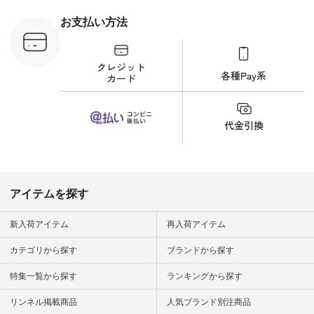
ラウス
ナチュラル #日々の
税込） [ 注
暮らし #暮らしを楽
お支払い方法
C-263T-
しむ #シンプルライ
フ #シンプルコーデ
商品詳
#大人女子 #猫 #猫グ
い物は写真
ッズ #世界猫の日 #
ップ また
バッグ #財布 #ポー
フィール
チ #マグカップ #猫
_official）
雑貨 #松尾ミユキ
チュラン」
#aoneco #アオネコ
にアクセス
#natulan #ナチュラ
番号や商品
ン #natulan_official.
してみてく
ar
#natulan #
デ #コー
 #ファッ
アイテムを探す
ナチュラル
ン #日々
#暮らしを
新入荷アイテム
再入荷アイテム
シンプルラ
ンプルコー
カテゴリから探す
ブランドから探す
女子 #夏コ
夏コーデ #
特集一覧から探す
ランキングから探す
#コーデ #
ネン
ficial.
リンネル掲載商品
人気ブランド別注商品