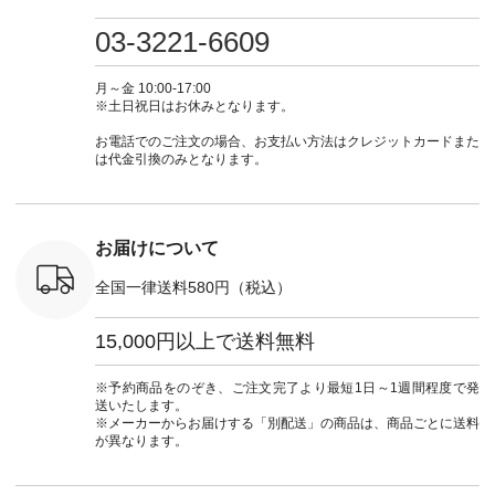
0（税込） [
グリーン ・ミモザイ
#大人女子 #ワンピ
（@natulan_official）
しむ #シ
R-262P-
エロー ・シルエット
ース #デニム #デニ
からどうぞ 「ナチュ
フ #シン
03-3221-6609
ブルー [ 注文番号：
ムワンピ #別注 #夏
ラン」で 注文番号や
#大人女子
 ■so コ
NCO-262C-31607 ]
コーデ #D*g*y #ディ
商品名を検索してみ
ト #フレ
ネンパナマ
■がま口 ミニウォレ
ージーワイ #natulan
てくださいね。
#チェック
月～金 10:00-17:00
wayTライ
ット ¥9,790（税込）
#ナチュラン
#lifewear #fashion
タンチェッ
※土日祝日はお休みとなります。
ラウス
[ 注文番号：NCO-
#natulan_official.
#natulan #今日のコ
#夏コーデ 
税込） [ 注
242C-08057 ] ■ラテ
ーデ #コーディネー
Laulu 
お電話でのご注文の場合、お支払い方法はクレジットカードまた
O-263T-
ィストート
ト #ファッション #
ル #オリ
は代金引換のみとなります。
¥12,980（税込） [
ナチュラル #日々の
ンド #natulan #ナチ
マクロス
注文番号：NCO-
暮らし #暮らしを楽
ュ
テーパード
262B-31610 ] ■キー
しむ #シンプルライ
#natulan_of
,590（税
カバー ¥2,970（税
フ #シンプルコーデ
注文番号：
込） [ 注文番号：
#大人女子 #フォー
お届けについて
-31349 ]
NCO-222C-00150 ] -
マル #ブラックフォ
6枚目＞
-------------------------
ーマル #ジャケット
全国一律送料580円（税込）
 ピンタック
--- ▶️ お買い物は写
#ワンピース #冠婚
ピース
真のタグをタップ ま
葬祭 #Luunamiu #ル
0（税込） [
たはプロフィール
ウナミウ #オリジナ
15,000円以上で送料無料
：MTO-
（@natulan_official）
ルブランド #natulan
] ＜7～
からどうぞ 「ナチュ
#ナチュラン
UNPLE ボ
ラン」で 注文番号や
#natulan_official.
※予約商品をのぞき、ご注文完了より最短1日～1週間程度で発
ゴイージー
商品名を検索してみ
送いたします。
1,550（税
てくださいね。
※メーカーからお届けする「別配送」の商品は、商品ごとに送料
注文番号：
#lifewear #fashion
が異なります。
-18377 ]
#natulan #今日のコ
■Lintu
ーデ #コーディネー
立体フラワー
ト #ファッション #