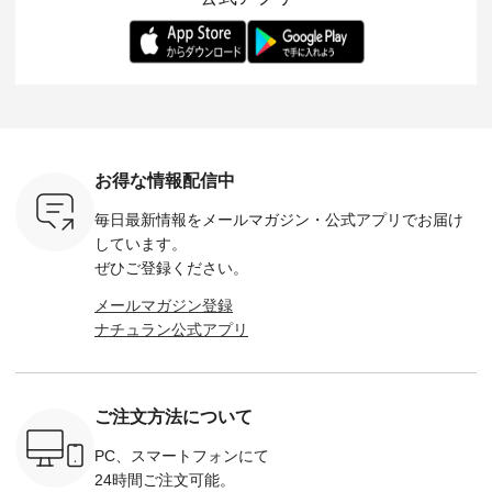
ー、よしい
---------- 松尾ミユキ
します。 モデル身
丁寧に設計。 特別な
いた色合
ろさん
-------------------------
長：164cm / 着用サ
日を心地よく過ごせ
えたアイテ
ochop2）
---- ■松尾ミユキ
イズ：PLUS ---------
る一着に仕上げまし
しくご紹
し 【第2
シアーバッグ
--------------------
た。 モデル身長：
モデル身長
ン柄コット
¥3,080（税込） ・
D*g*y -----------------
164cm ----------------
-------------
をプレゼン
Momo ・Leo ・
------------ ■リブ使い
------------- Luuna
---- Lintu L
にな
Maron ・Stella [ 注文
デニムワンピース
miu --------------------
-------------
 旅行や帰
番号：EMW-263B-
¥9,680（税込） ・ネ
--------- ■【慶弔両
タータン
ャーなど楽
31376 ] ■松尾ミユ
イビー ・ブラック [
用】ノーカラーフォ
ャザー
を計画され
キ キャットヘアク
注文番号：DCO-
ーマルジャケット
¥9,900
お得な情報配信中
も多いかと
リップ ¥1,320（税
264W-30707 ] -------
¥16,500（税込） [
ッド系 ・
は、
込） ・Noisettes ・
---------------------- ▶️
注文番号：KOA-
[ 注文番
毎日最新情報をメールマガジン・
公式アプリでお届け
のこれから
Pepper ・Chloe [ 注
お買い物は写真のタ
262O-31095 ] ■【慶
263S-27183 ] --
な 涼し気
文番号：EMW-
グをタップ またはプ
弔両用】大切な日の
-------------
しています。
アップやワ
262A-31375 ] ■松尾
ロフィール
ボタンフレアワンピ
お買い物
ぜひご登録ください。
、ブラウス
ミユキ キャットハ
（@natulan_official）
ース ¥18,700（税
グをタップ
！ そし
ンドルマグ ¥
からどうぞ 「ナチュ
込） [ 注文番号：
ロフ
メールマガジン登録
気「よくば
¥1,650（税込） ・
ラン」で 注文番号や
KOA-252W-22368 ]
（@natulan
ナチュラン公式アプリ
」予約販売
Pumpkin ・Noisettes
商品名を検索してみ
■【慶弔両用】大切
からどうぞ 「ナ
トしていま
・Pepper ・Chloe [
てくださいね。
な日のボウタイAラ
ラン」で 
逃しなく！
注文番号：EMW-
#lifewear #fashion
インワンピース
商品名を
------------
262K-31378 ] --------
#natulan #今日のコ
¥18,700（税込） [
てくだ
---------------------
ーデ #コーディネー
注文番号：KOA-
#lifewear
ご注文方法について
----------
aoneco ---------------
ト #ファッション #
252W-22369 ] -------
#natula
枚目
-------------- ■がま口
ナチュラル #日々の
---------------------- ▶️
ーデ #コ
 ■ista-
ロングウォレット
暮らし #暮らしを楽
お買い物は写真のタ
ト #ファ
PC、スマートフォンにて
っと選べるリ
¥19,690（税込） ・
しむ #シンプルライ
グをタップ またはプ
ナチュラル
24時間ご注文可能。
くばりパン
グレージュ ・ブルー
フ #シンプルコーデ
ロフィール
暮らし #