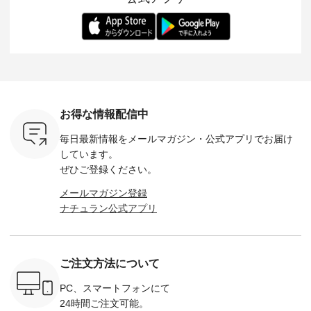
ー、よしい
---------- 松尾ミユキ
します。 モデル身
丁寧に設計。 特別な
いた色合
ろさん
-------------------------
長：164cm / 着用サ
日を心地よく過ごせ
えたアイテ
ochop2）
---- ■松尾ミユキ
イズ：PLUS ---------
る一着に仕上げまし
しくご紹
し 【第2
シアーバッグ
--------------------
た。 モデル身長：
モデル身長
ン柄コット
¥3,080（税込） ・
D*g*y -----------------
164cm ----------------
-------------
をプレゼン
Momo ・Leo ・
------------ ■リブ使い
------------- Luuna
---- Lintu L
にな
Maron ・Stella [ 注文
デニムワンピース
miu --------------------
-------------
 旅行や帰
番号：EMW-263B-
¥9,680（税込） ・ネ
--------- ■【慶弔両
タータン
ャーなど楽
31376 ] ■松尾ミユ
イビー ・ブラック [
用】ノーカラーフォ
ャザー
を計画され
キ キャットヘアク
注文番号：DCO-
ーマルジャケット
¥9,900
お得な情報配信中
も多いかと
リップ ¥1,320（税
264W-30707 ] -------
¥16,500（税込） [
ッド系 ・
は、
込） ・Noisettes ・
---------------------- ▶️
注文番号：KOA-
[ 注文番
毎日最新情報をメールマガジン・
公式アプリでお届け
のこれから
Pepper ・Chloe [ 注
お買い物は写真のタ
262O-31095 ] ■【慶
263S-27183 ] --
な 涼し気
文番号：EMW-
グをタップ またはプ
弔両用】大切な日の
-------------
しています。
アップやワ
262A-31375 ] ■松尾
ロフィール
ボタンフレアワンピ
お買い物
ぜひご登録ください。
、ブラウス
ミユキ キャットハ
（@natulan_official）
ース ¥18,700（税
グをタップ
！ そし
ンドルマグ ¥
からどうぞ 「ナチュ
込） [ 注文番号：
ロフ
メールマガジン登録
気「よくば
¥1,650（税込） ・
ラン」で 注文番号や
KOA-252W-22368 ]
（@natulan
ナチュラン公式アプリ
」予約販売
Pumpkin ・Noisettes
商品名を検索してみ
■【慶弔両用】大切
からどうぞ 「ナ
トしていま
・Pepper ・Chloe [
てくださいね。
な日のボウタイAラ
ラン」で 
逃しなく！
注文番号：EMW-
#lifewear #fashion
インワンピース
商品名を
------------
262K-31378 ] --------
#natulan #今日のコ
¥18,700（税込） [
てくだ
---------------------
ーデ #コーディネー
注文番号：KOA-
#lifewear
ご注文方法について
----------
aoneco ---------------
ト #ファッション #
252W-22369 ] -------
#natula
枚目
-------------- ■がま口
ナチュラル #日々の
---------------------- ▶️
ーデ #コ
 ■ista-
ロングウォレット
暮らし #暮らしを楽
お買い物は写真のタ
ト #ファ
PC、スマートフォンにて
っと選べるリ
¥19,690（税込） ・
しむ #シンプルライ
グをタップ またはプ
ナチュラル
24時間ご注文可能。
くばりパン
グレージュ ・ブルー
フ #シンプルコーデ
ロフィール
暮らし #