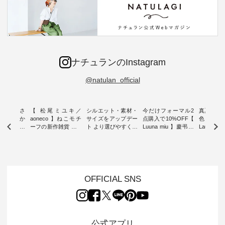
ナチュランのInstagram
@natulan_official
新着をおさ
【 松尾ミユキ／
シルエット・素材・
今だけフォーマル2
真夏から
チュランか
aoneco 】ねこモチ
サイズをアップデー
点購入で10%OFF【
色チェック
したアイテ
ーフの新作雑貨 ・ 8
ト より選びやすく【
Luuna miu 】慶弔両
Laulu
タッフが気
月8日の「世界猫の
D*g*y 】別注リブデ
用ノーカラージャケ
ェックギ
のをピック
日」を前に、 愛らし
ニムワンピース ・
ット ・ 身に纏うだ
ート ・ ゆったりと
s
いネコモチーフのア
心地よく着られるデ
けでほっとする着心
した着心
s NEW
イテムを特集。 ナチ
イリーウェアが人気
地を大切にした フォ
日常着を
L ] //
ュランでも人気の
の 「D*g*y」 より、
ーマル服のオリジナ
ナチュラ
7/26 -
「m.m（松尾ミユ
毎年大人気のナチュ
ルブランド「 Luuna
ルブランド「
OFFICIAL SNS
/ ✨✨ナ
キ）」と
ラン別注 リブデニム
miu 」から、 新たに
Laulu 
5周年記念
「aoneco」から、
ワンピースが登場。
フォーマルジャケッ
をまたい
月より、
持っているだけで気
シルエットや素材を
トが仲間入り。 ワン
ェックス
円（税込）以
分が上がる バッグや
見直し、 さらに魅力
ピースとのバランス
登場。 真夏にうれし
いただいた
雑貨をご紹介しま
的になったアイテム
を考え、 丈感やシル
い涼やかさ
公式アプリ
人気イラス
す。 -------------------
を 詳しくご紹介いた
エット、着心地まで
先取りで