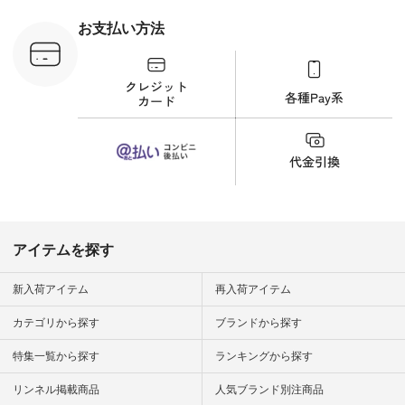
ラウス
ナチュラル #日々の
税込） [ 注
暮らし #暮らしを楽
お支払い方法
C-263T-
しむ #シンプルライ
フ #シンプルコーデ
商品詳
#大人女子 #猫 #猫グ
い物は写真
ッズ #世界猫の日 #
ップ また
バッグ #財布 #ポー
フィール
チ #マグカップ #猫
_official）
雑貨 #松尾ミユキ
チュラン」
#aoneco #アオネコ
にアクセス
#natulan #ナチュラ
番号や商品
ン #natulan_official.
してみてく
ar
#natulan #
デ #コー
 #ファッ
アイテムを探す
ナチュラル
ン #日々
#暮らしを
新入荷アイテム
再入荷アイテム
シンプルラ
ンプルコー
カテゴリから探す
ブランドから探す
女子 #夏コ
夏コーデ #
特集一覧から探す
ランキングから探す
#コーデ #
ネン
ficial.
リンネル掲載商品
人気ブランド別注商品