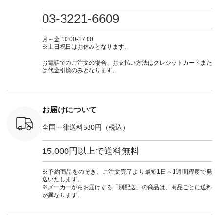
0（税込） [
グリーン ・ミモザイ
#大人女子 #ワンピ
（@natulan_official）
しむ #シ
R-262P-
エロー ・シルエット
ース #デニム #デニ
からどうぞ 「ナチュ
フ #シン
03-3221-6609
ブルー [ 注文番号：
ムワンピ #別注 #夏
ラン」で 注文番号や
#大人女子
 ■so コ
NCO-262C-31607 ]
コーデ #D*g*y #ディ
商品名を検索してみ
ト #フレ
ネンパナマ
■がま口 ミニウォレ
ージーワイ #natulan
てくださいね。
#チェック
月～金 10:00-17:00
wayTライ
ット ¥9,790（税込）
#ナチュラン
#lifewear #fashion
タンチェッ
※土日祝日はお休みとなります。
ラウス
[ 注文番号：NCO-
#natulan_official.
#natulan #今日のコ
#夏コーデ 
税込） [ 注
242C-08057 ] ■ラテ
ーデ #コーディネー
Laulu 
お電話でのご注文の場合、お支払い方法はクレジットカードまた
O-263T-
ィストート
ト #ファッション #
ル #オリ
は代金引換のみとなります。
¥12,980（税込） [
ナチュラル #日々の
ンド #natulan #ナチ
マクロス
注文番号：NCO-
暮らし #暮らしを楽
ュ
テーパード
262B-31610 ] ■キー
しむ #シンプルライ
#natulan_of
,590（税
カバー ¥2,970（税
フ #シンプルコーデ
注文番号：
込） [ 注文番号：
#大人女子 #フォー
お届けについて
-31349 ]
NCO-222C-00150 ] -
マル #ブラックフォ
6枚目＞
-------------------------
ーマル #ジャケット
全国一律送料580円（税込）
 ピンタック
--- ▶️ お買い物は写
#ワンピース #冠婚
ピース
真のタグをタップ ま
葬祭 #Luunamiu #ル
0（税込） [
たはプロフィール
ウナミウ #オリジナ
15,000円以上で送料無料
：MTO-
（@natulan_official）
ルブランド #natulan
] ＜7～
からどうぞ 「ナチュ
#ナチュラン
UNPLE ボ
ラン」で 注文番号や
#natulan_official.
※予約商品をのぞき、ご注文完了より最短1日～1週間程度で発
ゴイージー
商品名を検索してみ
送いたします。
1,550（税
てくださいね。
※メーカーからお届けする「別配送」の商品は、商品ごとに送料
注文番号：
#lifewear #fashion
が異なります。
-18377 ]
#natulan #今日のコ
■Lintu
ーデ #コーディネー
立体フラワー
ト #ファッション #