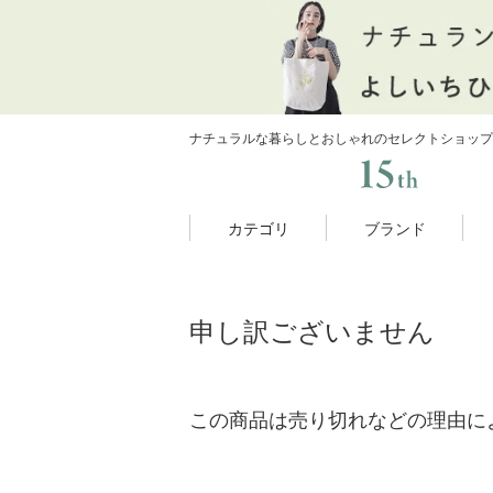
ナチュラルな暮らしとおしゃれのセレクトショップ
カテゴリ
ブランド
申し訳ございません
この商品は売り切れなどの理由に