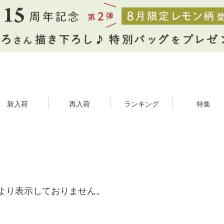
新入荷
再入荷
ランキング
特集
より表示しておりません。