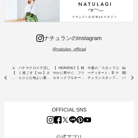
ナチュランのInstagram
@natulan_official
ーブシルエ
パナマクロスで涼し
【 HEAVENLY 】軽
今週の「スタッフコ
&yarn 9th
効いた【
く過ごす【 so 】さ
やかに華やぐ、フリ
ーディネート」👖 ナ
期間限定 
 】ボールカ
らりと心地よい夏コ
ルネックプルオーバ
チュランスタッフの
バー×サ
ジーパンツ
ーデ ・ 毎日の“とっ
ー ・ 天然素材を生
リアルなコーディネ
ット ・ ナチュラン
ても”になれる、 ス
かしたナチュラルス
ートをご紹介します
オリジナ
ルな服を提
タンダードな服を提
タイルで人気の
♪ 今回は、8/1に再入
「&yarn
NPLE 」
案する「so（エスオ
「HEAVENLY」か
荷し、 すでに残りわ
げさまで
やかなはき
ー）」。 今回は、独
ら、 新作プルオーバ
ずかとなっている大
えました。 「サ
れいなシル
特の凹凸と軽やかな
ーが届きました。 ほ
人気の ナチュラン
ットを着
OFFICIAL SNS
両立した、
風合いを持つ パナマ
んのり透け感のある
15周年記念アイテム
れど、 合
ーゴイージ
織で仕立てた、
涼やかな生地に、 ふ
「もっと選べるリネ
ナーが難
のご紹介。
2wayブラウスとイ
んわりとしたフリル
ンのよくばりパン
うお客様
るコットン
ージーテーパードパ
をあしらった襟元が
ツ」 をスタッフが着
えして、 
体的なフォ
ンツをご紹介しま
印象的。 シンプルな
用してみました🌿 身
ンサロペ
公式アプリ
、 カジュ
す。 コットンリネン
装いに、 さりげない
長ごとのサイズ感や
ダープル