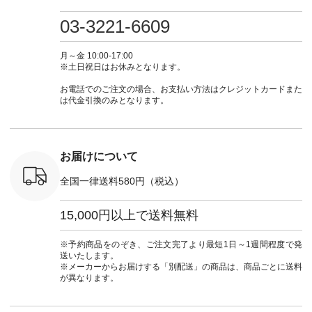
プルコーデ
たはプロフィール
しむ #シンプルライ
いのに透けないのは
号：MTO
 #パンツ
（@natulan_official）
フ #シンプルコーデ
嬉しいです。 暑い夏
31965 ] ---------------
03-3221-6609
カーゴパン
からどうぞ 「ナチュ
#大人女子 #シャツ #
もこれだったら涼し
-------------- ▶️
ゴパンツコ
ラン」で 注文番号や
シャツコーデ #フリ
く過ごせますね♪ ピ
い物は写
夏コーデ
商品名を検索してみ
ルシャツ #チェック
ンク×ピンクの組み
タップ ま
月～金 10:00-17:00
 #アンプル
てくださいね。
シャツ #チェックシ
合わせにしたかった
ィ
※土日祝日はお休みとなります。
n #ナチュラ
#lifewear #fashion
ャツコーデ #夏コー
ので、 ピンクのボー
（@natulan
official.
#natulan #今日のコ
デ #HEAVENLY #ヘ
ダーをシアーブラウ
からどうぞ 「ナ
お電話でのご注文の場合、お支払い方法はクレジットカードまた
ーデ #コーディネー
ブンリー #natulan #
スのインナーに合わ
ラン」で 
は代金引換のみとなります。
ト #ファッション #
ナチュラン
せてみました。 -----
商品名を
ナチュラル #日々の
#natulan_official.
------------------------
てくだ
暮らし #暮らしを楽
②スタッフ：sk / 身
#lifewear
しむ #シンプルライ
長150cm ▼スタッフ
#natula
フ #シンプルコーデ
コメント ウエストが
ーデ #コ
お届けについて
#大人女子 #ブラウ
ゴムでしっかりと留
ト #ファ
ス #パンツ #コット
まっているので、 安
ナチュラル
全国一律送料580円（税込）
ンリネン #パマナク
心してはくことがで
暮らし #
ロス #パマナ織り #
きます♪ ボトムスが
しむ #シ
セットアップ #涼コ
ちょっと暗い色味な
フ #シン
15,000円以上で送料無料
ーデ #夏コーデ #so
のでトップスは明る
#大人女子
#エスオー #natulan
い色を。 シンプルに
ットコーデ
#ナチュラン
なりすぎないよう
ーコーデ 
※予約商品をのぞき、ご注文完了より最短1日～1週間程度で発
#natulan_official.
に、 ビスチェを重ね
ト #サロ
送いたします。
てトレンド感をプラ
ツ #ボー
※メーカーからお届けする「別配送」の商品は、商品ごとに送料
スしました。 --------
#夏コーデ #
が異なります。
--------------------- ③
#アン
スタッフ：uruma /
#natula
身長160cm ▼スタッ
ン #natulan_