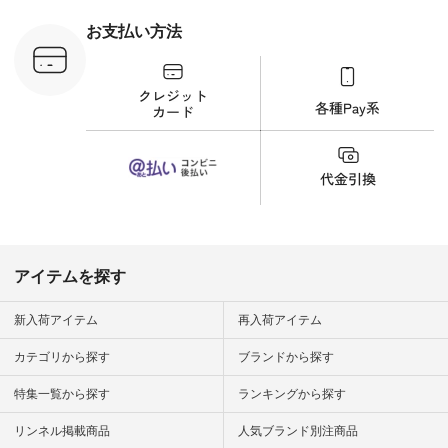
フコメント カジュア
ルなイメージでした
お支払い方法
が、 きれいめにもマ
ッチするという意外
な一面を発見できま
した！ 腰周りが気に
なってスカートをは
くことが多いのです
が、 これなら自然に
体型もカバーしてく
れるので スカート派
の方にもおすすめし
たい一本です。 -----
------------------------
▶️商品詳細やお買い
物は写真のタグをタ
ップ またはプロフィ
アイテムを探す
ール
（@natulan_official）
から 「ナチュラン」
新入荷アイテム
再入荷アイテム
のサイトにアクセス
して 注文番号や商品
カテゴリから探す
ブランドから探す
名を検索してみてく
ださいね。 #lifewear
特集一覧から探す
ランキングから探す
#fashion #natulan #
今日のコーデ #コー
ディネート #ファッ
リンネル掲載商品
人気ブランド別注商品
ション #ナチュラル