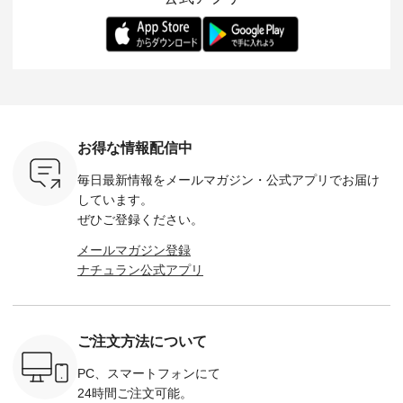
らも大人ら
のさらりとした肌ざ
華やぎを添えてくれ
着用感など、 ぜひ参
セットでご
テムです。
わりで、 汗ばむ季節
る一枚です。 モデル
考にしてみてくださ
チュラル
：165cm
にも心地よく、 単品
身長：164cm --------
いね。 ＝＝＝＝＝＝
のサロペッ
------------
でもセットアップで
---------------------
＝＝＝＝＝
ルー・ピ
-----------
も楽しめる2つのア
HEAVENLY -----------
8/10（月）AM9:59ま
ックのプ
----- ■ボ
イテムです。 --------
------------------ ■チ
で🎫 ＼涼しいリネン
を組み合わ
ゴイージー
--------------------- so
ェックシャーリング
服ウィーク開催中⏰
6セット
1,550（税
-------------------------
フリルネックプルオ
／ 対象のリネン
す。 販売は8月10日
ーキ ・ブ
---- ■コットンリネ
ーバー ¥12,650（税
100％アイテムを合
までの期
ベージュ [
ンパナマクロス
込） ・ホワイト×ブ
計5,000円以上ご購
す。 ぜひ
お得な情報配信中
：UNL-
2wayTラインブラウ
ラック ・ネイビー
入いただくと 使える
覧ください。 
------
ス ¥7,590（税込）
・オフ [ 注文番号：
【送料無料】クーポ
身長：160c
毎日最新情報をメールマガジン・
公式アプリでお届け
-------- ▶️
・グレー ・タータン
DLW-263T-30714 ] --
ンをプレゼント中◎
-------------
は写真のタ
チェック ・ナチュラ
-------------------------
＝＝＝＝＝＝＝＝＝
---- &yarn 
しています。
 またはプ
ル ・チャコール [ 注
-- ▶️ お買い物は写真
＝＝ ▼今週の「スタ
---------------
ぜひご登録ください。
ィール
文番号：CSO-263T-
のタグをタップ また
ッフコーディネー
わず決ま
_official）
31348 ] ■コットンリ
はプロフィール
ト」着用アイテム ■
ーT×サロ
メールマガジン登録
チュ
ネンパナマクロス
（@natulan_official）
もっと選べるリネン
ト ¥19,
ナチュラン公式アプリ
注文番号や
イージーテーパード
からどうぞ 「ナチュ
のよくばりパンツ
＜8月10日 
検索してみ
パンツ ¥7,590（税
ラン」で 注文番号や
¥9,900（税込） ・モ
で上記【1
さいね。
込） ・グレー ・タ
商品名を検索してみ
モ ・コーヒー ・ク
タイムセ
 #fashion
ータンチェック ・ナ
てくださいね。
ロマメ [ 注文番号：
・ブルー
n #今日のコ
チュラル ・チャコー
#lifewear #fashion
IIR-262P-29223 ] ----
ル ・ピン
ご注文方法について
ーディネー
ル [ 注文番号：
#natulan #今日のコ
-------------------------
ラル ・ブ
ッション #
CSO-263P-31349 ] -
ーデ #コーディネー
①スタッフ：koishi /
チュラル 
 #日々の
-------------------------
ト #ファッション #
身長155cm ▼スタッ
ブラック 
PC、スマートフォンにて
暮らしを楽
--- ▶️ お買い物は写
ナチュラル #日々の
フコメント 上ほどよ
ブラック 
24時間ご注文可能。
ンプルライ
真のタグをタップ ま
暮らし #暮らしを楽
い厚みのリネンで軽
×ブラック