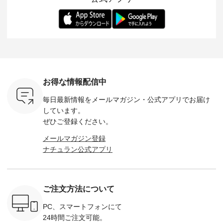
ます。 限
トレーター、よしい
変わり目に重宝する
します。 モデル身
丁寧に設計。 
を手に入れ
ちひろさん
アイテムです。 モデ
長：164cm / 着用サ
日を心地
だけのチャ
（@chocochop2）
ル身長：168cm -----
イズ：PLUS ---------
る一着に
ひこの機会
描き下ろし 【第2
------------------------
--------------------
た。 モデル身長：
なく！ ▼
弾】レモン柄コット
&yarn -----------------
D*g*y -----------------
164cm ----------------
荷したカラ
ンバッグをプレゼン
------------ ■コットン
------------ ■リブ使い
---------
色） ・コ
ト中です💓 8月にな
シアーVネックカー
デニムワンピース
miu --------
トマト ・
りました☀ 旅行や帰
ディガン ¥7,500（税
¥9,680（税込） ・ネ
--------- ■【慶弔両
モモ ・グ
省、レジャーなど楽
込） ・スモークブル
イビー ・ブラック [
用】ノー
ー ・スミ
しい予定を計画され
ー ・ブラック ・ネ
注文番号：DCO-
ーマルジ
お得な情報配信中
マメ ・レ
ている方も多いかと
イビー [ 注文番号：
264W-30707 ] -------
¥16,50
ルーベリー
思います🌿 今週は、
GRE-263T-30614 ] -
---------------------- ▶️
注文番号
毎日最新情報をメールマガジン・
公式アプリでお届け
----
暑さ本番のこれから
-------------------------
お買い物は写真のタ
262O-31095 
--------
にぴったりな 涼し気
--- ▶️ お買い物は写
グをタップ またはプ
弔両用】
しています。
-------------
なセットアップやワ
真のタグをタップ ま
ロフィール
ボタンフ
ぜひご登録ください。
っと
ンピース、ブラウス
たはプロフィール
（@natulan_official）
ース ¥18
ネンのよく
などが新登場！ そし
（@natulan_official）
からどうぞ 「ナチュ
込） [ 
メールマガジン登録
パンツ
て、大人気「よくば
からどうぞ 「ナチュ
ラン」で 注文番号や
KOA-252W
ナチュラン公式アプリ
込） [ 注
りパンツ」予約販売
ラン」で 注文番号や
商品名を検索してみ
■【慶弔
R-262P-
がスタートしていま
商品名を検索してみ
てくださいね。
な日のボ
す♪ お見逃しなく！
てくださいね。
#lifewear #fashion
インワ
 お買
-------------------------
#lifewear #fashion
#natulan #今日のコ
¥18,70
真のタグを
---- 今週のご紹介ア
#natulan #今日のコ
ーデ #コーディネー
注文番号
ご注文方法について
たはプロフ
イテム ----------------
ーデ #コーディネー
ト #ファッション #
252W-22369 ] -
ール
------------- ＜1枚目
ト #ファッション #
ナチュラル #日々の
--------------
_official）
右・2枚目＞ ■ista-
ナチュラル #日々の
暮らし #暮らしを楽
お買い物
PC、スマートフォンにて
チュ
ire もっと選べるリ
暮らし #暮らしを楽
しむ #シンプルライ
グをタップ
24時間ご注文可能。
注文番号や
ネンのよくばりパン
しむ #シンプルライ
フ #シンプルコーデ
ロフ