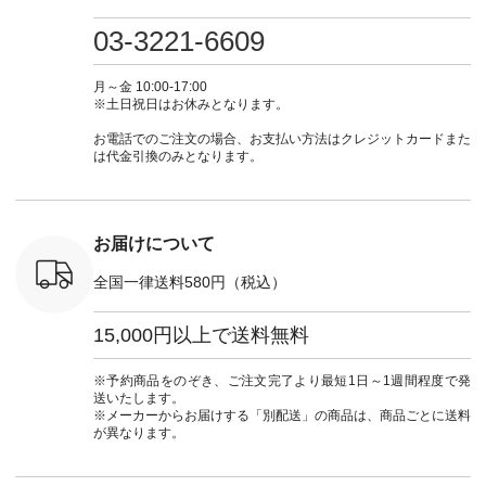
検索してみ
ツ ¥9,900（税込） [
フ #シンプルコーデ
#大人女子 #ワンピ
（@natulan
さいね。
注文番号：IIR-262P-
#大人女子 #カーデ
ース #デニム #デニ
からどうぞ 「ナ
03-3221-6609
 #fashion
29223 ] ＜1枚目左・
ィガン #羽織り #シ
ムワンピ #別注 #夏
ラン」で 
n #今日のコ
3～4枚目＞ ■so コ
アーカーデ #コット
コーデ #D*g*y #ディ
商品名を
ーディネー
ットンリネンパナマ
ン #夏の羽織 #夏コ
ージーワイ #natulan
てくだ
月～金 10:00-17:00
ッション #
クロス 2wayTライ
ーデ #andyarn #アン
#ナチュラン
#lifewear
※土日祝日はお休みとなります。
 #日々の
ンブラウス
ドヤーン #オリジナ
#natulan_official.
#natula
暮らしを楽
¥7,590（税込） [ 注
ルブランド #natulan
ーデ #コ
お電話でのご注文の場合、お支払い方法はクレジットカードまた
ンプルライ
文番号：CSO-263T-
#ナチュラン
ト #ファ
は代金引換のみとなります。
プルコーデ
31348 ] コットンリ
#natulan_official.
ナチュラル
#パンツ #
ネンパナマクロス
暮らし #
ツ #よく
イージーテーパード
しむ #シ
 #テーパ
パンツ ¥7,590（税
フ #シン
 #限定カ
込） [ 注文番号：
#大人女子
お届けについて
荷 #15周
CSO-263P-31349 ]
マル #ブ
#夏コーデ
＜5～6枚目＞
ーマル #
全国一律送料580円（税込）
re #イスタイ
■&yarn ピンタック
#ワンピー
#natulan
ワンピース
葬祭 #Luu
ュラン
¥12,900（税込） [
ウナミウ 
15,000円以上で送料無料
ficial.
注文番号：MTO-
ルブランド #natu
263W-29752 ] ＜7～
#ナチ
8枚目＞ ■UNPLE ボ
#natulan_of
※予約商品をのぞき、ご注文完了より最短1日～1週間程度で発
ールカーゴイージー
送いたします。
パンツ ¥11,550（税
※メーカーからお届けする「別配送」の商品は、商品ごとに送料
込） [ 注文番号：
が異なります。
UNL-254P-18377 ]
＜9枚目＞ ■Lintu
Laulu 立体フラワー