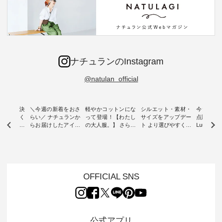
ナチュランのInstagram
@natulan_official
ー再入荷決
＼今週の新着をおさ
軽やかコットンにな
シルエット・素材・
今だけフ
-ire | よく
らい／ ナチュランか
って登場！【わたし
サイズをアップデー
点購入で1
ツ】予約販
らお届けしたアイテ
の大人服。】 さらり
ト より選びやすく【
Luuna m
ムから スタッフが気
と涼し気なシアーカ
D*g*y 】別注リブデ
用ノーカ
もに大きな
になるものをピック
ーディガン ・ 人気
ニムワンピース ・
ット ・ 身に纏うだ
だき、 一
アップ👆 ・ [ This
のシアーカーディガ
心地よく着られるデ
けでほっ
は早々に完
week's NEW
ンが軽くて、 お手入
イリーウェアが人気
地を大切に
 15周年
ARRIVAL ] //
れも簡単なコットン
の 「D*g*y」 より、
ーマル服
くばりパン
2026/07/26 -
素材になりました。
毎年大人気のナチュ
ルブランド「
OFFICIAL SNS
2026/08/01 // ✨✨ナ
ほんのり透ける生地
ラン別注 リブデニム
miu 」か
き、 この
チュラン15周年記念
が、女性らしさを演
ワンピースが登場。
フォーマ
の再入荷が
✨✨ 8月より、
出し、 羽織るだけで
シルエットや素材を
トが仲間入り
。 今回
12,000円（税込）以
今年らしい装いに。
見直し、 さらに魅力
ピースと
10色のカ
上ご購入いただいた
レイヤードスタイル
的になったアイテム
を考え、 
公式アプリ
改めて詳し
お客様へ 人気イラス
が楽しめて、 季節の
を 詳しくご紹介いた
エット、