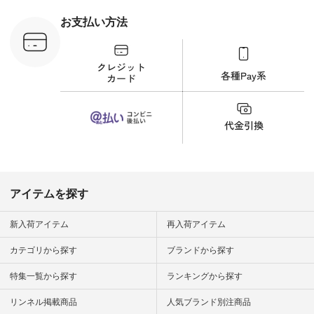
刺繍ブラウス
¥8,800（税込） [ 注
お支払い方法
文番号：YCC-263T-
30689 ] ---------------
-------------- ▶️商品詳
細やお買い物は写真
のタグをタップ また
はプロフィール
（@natulan_official）
から 「ナチュラン」
のサイトにアクセス
して 注文番号や商品
名を検索してみてく
ださいね。 #lifewear
#fashion #natulan #
今日のコーデ #コー
ディネート #ファッ
アイテムを探す
ション #ナチュラル
#ナチュラン #日々
の暮らし #暮らしを
新入荷アイテム
再入荷アイテム
楽しむ #シンプルラ
イフ #シンプルコー
カテゴリから探す
ブランドから探す
デ #大人女子 #夏コ
ーデ #真夏コーデ #
特集一覧から探す
ランキングから探す
暑さ対策 #コーデ #
リネン
#natulan_official.
リンネル掲載商品
人気ブランド別注商品