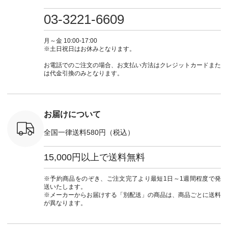
・ミモザイ
ース #ピンタック #
（@natulan_official）
しむ #シンプルライ
しむ #シ
シルエット
涼やか素材 #夏ワン
からどうぞ 「ナチュ
フ #シンプルコーデ
フ #シン
03-3221-6609
 注文番号：
ピ #夏コーデ
ラン」で 注文番号や
#大人女子 #スカー
#大人女子 
-31607 ]
#andyarn #アンドヤ
商品名を検索してみ
ト #フレアスカート
シャツコー
ミニウォレ
ーン #オリジナルブ
てくださいね。
#チェック柄 #ター
ルシャツ 
月～金 10:00-17:00
790（税込）
ランド #natulan #ナ
#lifewear #fashion
タンチェック #秋色
シャツ #
※土日祝日はお休みとなります。
号：NCO-
チュラン
#natulan #今日のコ
#夏コーデ #Lintu
ャツコーデ
] ■ラテ
#natulan_official.
ーデ #コーディネー
Laulu #リントゥラウ
デ #HEAV
お電話でのご注文の場合、お支払い方法はクレジットカードまた
トート
ト #ファッション #
ル #オリジナルブラ
ブンリー #natulan #
は代金引換のみとなります。
0（税込） [
ナチュラル #日々の
ンド #natulan #ナチ
ナチ
：NCO-
暮らし #暮らしを楽
ュラン
#natulan_of
] ■キー
しむ #シンプルライ
#natulan_official.
,970（税
フ #シンプルコーデ
注文番号：
#大人女子 #フォー
お届けについて
00150 ] -
マル #ブラックフォ
------------
ーマル #ジャケット
全国一律送料580円（税込）
#ワンピース #冠婚
タップ ま
葬祭 #Luunamiu #ル
フィール
ウナミウ #オリジナ
15,000円以上で送料無料
_official）
ルブランド #natulan
チュ
#ナチュラン
注文番号や
#natulan_official.
※予約商品をのぞき、ご注文完了より最短1日～1週間程度で発
検索してみ
送いたします。
さいね。
※メーカーからお届けする「別配送」の商品は、商品ごとに送料
 #fashion
が異なります。
n #今日のコ
ーディネー
ッション #