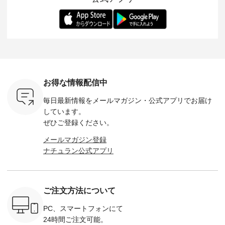
-- 松尾ミユキ
デル身長：168cm --
丁寧に設計。 特別な
いた色合いを兼ね備
華やぎを
------------
-------------------------
日を心地よく過ごせ
えたアイテムを、 詳
る一枚です。 
-- &yarn --------------
る一着に仕上げまし
しくご紹介します。
身長：164cm ---
バッグ
--------------- ■ピン
た。 モデル身長：
モデル身長：164cm
-------------
（税込） ・
タックワンピース
164cm ----------------
-------------------------
HEAVENLY -
・Leo ・
¥12,900（税込） ・
------------- Luuna
---- Lintu Laulu -------
-------------
ella [ 注文
ホワイト ・スモーク
miu --------------------
---------------------- ■
ェックシ
-263B-
ブルー ・ネイビー [
--------- ■【慶弔両
タータンチェックギ
フリルネ
注文番号：MTO-
用】ノーカラーフォ
ャザースカート
ーバー ¥1
ットヘアク
263W-29752 ] -------
ーマルジャケット
¥9,900（税込） ・レ
込） ・ホ
お得な情報配信中
,320（税
---------------------- ▶️
¥16,500（税込） [
ッド系 ・グリーン系
ラック 
settes ・
お買い物は写真のタ
注文番号：KOA-
[ 注文番号：MTO-
・オフ [
毎日最新情報をメールマガジン・
公式アプリでお届け
Chloe [ 注
グをタップ またはプ
262O-31095 ] ■【慶
263S-27183 ] --------
DLW-263T-3
EMW-
ロフィール
弔両用】大切な日の
--------------------- ▶️
-------------
しています。
] ■松尾
（@natulan_official）
ボタンフレアワンピ
お買い物は写真のタ
-- ▶️ お買い物は写真
ぜひご登録ください。
キャットハ
からどうぞ 「ナチュ
ース ¥18,700（税
グをタップ またはプ
のタグをタ
マグ ¥
ラン」で 注文番号や
込） [ 注文番号：
ロフィール
はプロ
メールマガジン登録
（税込） ・
商品名を検索してみ
KOA-252W-22368 ]
（@natulan_official）
（@natulan
ナチュラン公式アプリ
Noisettes
てくださいね。
■【慶弔両用】大切
からどうぞ 「ナチュ
からどうぞ 「ナ
・Chloe [
#lifewear #fashion
な日のボウタイAラ
ラン」で 注文番号や
ラン」で 
：EMW-
#natulan #今日のコ
インワンピース
商品名を検索してみ
商品名を
------
ーデ #コーディネー
¥18,700（税込） [
てくださいね。
てくだ
--------
ト #ファッション #
注文番号：KOA-
#lifewear #fashion
#lifewear
ご注文方法について
-----------
ナチュラル #日々の
252W-22369 ] -------
#natulan #今日のコ
#natula
がま口
暮らし #暮らしを楽
---------------------- ▶️
ーデ #コーディネー
ーデ #コ
ォレット
しむ #シンプルライ
お買い物は写真のタ
ト #ファッション #
ト #ファ
PC、スマートフォンにて
0（税込） ・
フ #シンプルコーデ
グをタップ またはプ
ナチュラル #日々の
ナチュラル
24時間ご注文可能。
 ・ブルー
#大人女子 #ワンピ
ロフィール
暮らし #暮らしを楽
暮らし #