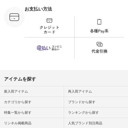
 #日々の
暮らしを楽
お支払い方法
ンプルライ
プルコーデ
#猫 #猫グ
界猫の日 #
財布 #ポー
カップ #猫
松尾ミユキ
o #アオネコ
n #ナチュラ
official.
アイテムを探す
新入荷アイテム
再入荷アイテム
カテゴリから探す
ブランドから探す
特集一覧から探す
ランキングから探す
リンネル掲載商品
人気ブランド別注商品