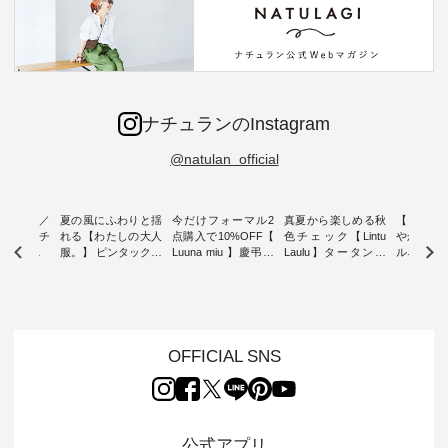
ナチュランのInstagram
@natulan_official
ミユキ／
夏の風にふわりと揺
今だけフォーマル2
真夏から楽しめる秋
【 HEAV
 】ねこモチ
れる【わたしの大人
点購入で10%OFF【
色チェック【Lintu
やかに華
雑貨 ・ 8
服。】 ピンタックワ
Luuna miu 】慶弔両
Laulu】タータンチ
ルネック
「世界猫の
ンピース ・ 軽やか
用ノーカラージャケ
ェックギャザースカ
ー ・ 天然素材を生
、 愛らし
なワンピーススタイ
ット ・ 身に纏うだ
ート ・ ゆったりと
かしたナ
チーフのア
ルを楽しめるのは、
けでほっとする着心
した着心地の大人の
タイル
。 ナチ
夏のおしゃれの醍醐
地を大切にした フォ
日常着を提案する、
「HEAV
も人気の
味。 今回ご紹介する
ーマル服のオリジナ
ナチュランオリジナ
ら、 新作
（松尾ミユ
のは 袖を通すだけで
ルブランド「 Luuna
ルブランド「 Lintu
ーが届きま
OFFICIAL SNS
」と
ちょっとひんやり、
miu 」から、 新たに
Laulu 」から、 季節
んのり透
co」から、
見た目にも涼し気な
フォーマルジャケッ
をまたいで穿けるチ
涼やかな生
るだけで気
ワンピース。 日常か
トが仲間入り。 ワン
ェックスカートが新
んわりと
 バッグや
ら夏休みのお出かけ
ピースとのバランス
登場。 真夏にうれし
をあしら
紹介しま
まで、 暑い夏にぴっ
を考え、 丈感やシル
い涼やかさと、 秋を
印象的。 
公式アプリ
たりの新作です。 モ
エット、着心地まで
先取りできる落ち着
装いに、 