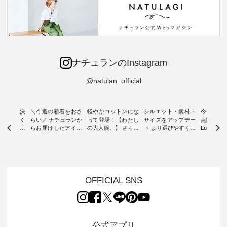
ナチュランのInstagram
@natulan_official
ー再入荷決
＼今週の新着をおさ
軽やかコットンにな
シルエット・素材・
今だけフ
-ire | よく
らい／ ナチュランか
って登場！【わたし
サイズをアップデー
点購入で1
ツ】予約販
らお届けしたアイテ
の大人服。】 さらり
ト より選びやすく【
Luuna m
ムから スタッフが気
と涼し気なシアーカ
D*g*y 】別注リブデ
用ノーカ
もに大きな
になるものをピック
ーディガン ・ 人気
ニムワンピース ・
ット ・ 身に纏うだ
だき、 一
アップ👆 ・ [ This
のシアーカーディガ
心地よく着られるデ
けでほっ
は早々に完
week's NEW
ンが軽くて、 お手入
イリーウェアが人気
地を大切に
 15周年
ARRIVAL ] //
れも簡単なコットン
の 「D*g*y」 より、
ーマル服
くばりパン
2026/07/26 -
素材になりました。
毎年大人気のナチュ
ルブランド「
OFFICIAL SNS
2026/08/01 // ✨✨ナ
ほんのり透ける生地
ラン別注 リブデニム
miu 」か
き、 この
チュラン15周年記念
が、女性らしさを演
ワンピースが登場。
フォーマ
の再入荷が
✨✨ 8月より、
出し、 羽織るだけで
シルエットや素材を
トが仲間入り
。 今回
12,000円（税込）以
今年らしい装いに。
見直し、 さらに魅力
ピースと
10色のカ
上ご購入いただいた
レイヤードスタイル
的になったアイテム
を考え、 
公式アプリ
改めて詳し
お客様へ 人気イラス
が楽しめて、 季節の
を 詳しくご紹介いた
エット、