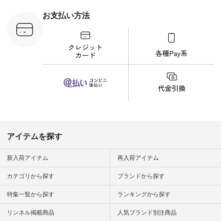
刺繍ブラウス
¥8,800（税込） [ 注
お支払い方法
文番号：YCC-263T-
30689 ] ---------------
-------------- ▶️商品詳
細やお買い物は写真
のタグをタップ また
はプロフィール
（@natulan_official）
から 「ナチュラン」
のサイトにアクセス
して 注文番号や商品
名を検索してみてく
ださいね。 #lifewear
#fashion #natulan #
今日のコーデ #コー
ディネート #ファッ
アイテムを探す
ション #ナチュラル
#ナチュラン #日々
の暮らし #暮らしを
新入荷アイテム
再入荷アイテム
楽しむ #シンプルラ
イフ #シンプルコー
カテゴリから探す
ブランドから探す
デ #大人女子 #夏コ
ーデ #真夏コーデ #
特集一覧から探す
ランキングから探す
暑さ対策 #コーデ #
リネン
#natulan_official.
リンネル掲載商品
人気ブランド別注商品