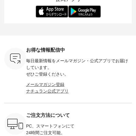
ます。 限
トレーター、よしい
変わり目に重宝する
します。 モデル身
丁寧に設計。 
を手に入れ
ちひろさん
アイテムです。 モデ
長：164cm / 着用サ
日を心地
だけのチャ
（@chocochop2）
ル身長：168cm -----
イズ：PLUS ---------
る一着に
ひこの機会
描き下ろし 【第2
------------------------
--------------------
た。 モデル身長：
なく！ ▼
弾】レモン柄コット
&yarn -----------------
D*g*y -----------------
164cm ----------------
荷したカラ
ンバッグをプレゼン
------------ ■コットン
------------ ■リブ使い
---------
色） ・コ
ト中です💓 8月にな
シアーVネックカー
デニムワンピース
miu --------
トマト ・
りました☀ 旅行や帰
ディガン ¥7,500（税
¥9,680（税込） ・ネ
--------- ■【慶弔両
モモ ・グ
省、レジャーなど楽
込） ・スモークブル
イビー ・ブラック [
用】ノー
ー ・スミ
しい予定を計画され
ー ・ブラック ・ネ
注文番号：DCO-
ーマルジ
お得な情報配信中
マメ ・レ
ている方も多いかと
イビー [ 注文番号：
264W-30707 ] -------
¥16,50
ルーベリー
思います🌿 今週は、
GRE-263T-30614 ] -
---------------------- ▶️
注文番号
毎日最新情報をメールマガジン・
公式アプリでお届け
----
暑さ本番のこれから
-------------------------
お買い物は写真のタ
262O-31095 
--------
にぴったりな 涼し気
--- ▶️ お買い物は写
グをタップ またはプ
弔両用】
しています。
-------------
なセットアップやワ
真のタグをタップ ま
ロフィール
ボタンフ
ぜひご登録ください。
っと
ンピース、ブラウス
たはプロフィール
（@natulan_official）
ース ¥18
ネンのよく
などが新登場！ そし
（@natulan_official）
からどうぞ 「ナチュ
込） [ 
メールマガジン登録
パンツ
て、大人気「よくば
からどうぞ 「ナチュ
ラン」で 注文番号や
KOA-252W
ナチュラン公式アプリ
込） [ 注
りパンツ」予約販売
ラン」で 注文番号や
商品名を検索してみ
■【慶弔
R-262P-
がスタートしていま
商品名を検索してみ
てくださいね。
な日のボ
す♪ お見逃しなく！
てくださいね。
#lifewear #fashion
インワ
 お買
-------------------------
#lifewear #fashion
#natulan #今日のコ
¥18,70
真のタグを
---- 今週のご紹介ア
#natulan #今日のコ
ーデ #コーディネー
注文番号
ご注文方法について
たはプロフ
イテム ----------------
ーデ #コーディネー
ト #ファッション #
252W-22369 ] -
ール
------------- ＜1枚目
ト #ファッション #
ナチュラル #日々の
--------------
_official）
右・2枚目＞ ■ista-
ナチュラル #日々の
暮らし #暮らしを楽
お買い物
PC、スマートフォンにて
チュ
ire もっと選べるリ
暮らし #暮らしを楽
しむ #シンプルライ
グをタップ
24時間ご注文可能。
注文番号や
ネンのよくばりパン
しむ #シンプルライ
フ #シンプルコーデ
ロフ