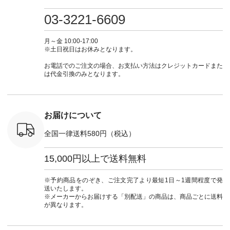
検索してみ
ツ ¥9,900（税込） [
フ #シンプルコーデ
#大人女子 #ワンピ
（@natulan
さいね。
注文番号：IIR-262P-
#大人女子 #カーデ
ース #デニム #デニ
からどうぞ 「ナ
03-3221-6609
 #fashion
29223 ] ＜1枚目左・
ィガン #羽織り #シ
ムワンピ #別注 #夏
ラン」で 
n #今日のコ
3～4枚目＞ ■so コ
アーカーデ #コット
コーデ #D*g*y #ディ
商品名を
ーディネー
ットンリネンパナマ
ン #夏の羽織 #夏コ
ージーワイ #natulan
てくだ
月～金 10:00-17:00
ッション #
クロス 2wayTライ
ーデ #andyarn #アン
#ナチュラン
#lifewear
※土日祝日はお休みとなります。
 #日々の
ンブラウス
ドヤーン #オリジナ
#natulan_official.
#natula
暮らしを楽
¥7,590（税込） [ 注
ルブランド #natulan
ーデ #コ
お電話でのご注文の場合、お支払い方法はクレジットカードまた
ンプルライ
文番号：CSO-263T-
#ナチュラン
ト #ファ
は代金引換のみとなります。
プルコーデ
31348 ] コットンリ
#natulan_official.
ナチュラル
#パンツ #
ネンパナマクロス
暮らし #
ツ #よく
イージーテーパード
しむ #シ
 #テーパ
パンツ ¥7,590（税
フ #シン
 #限定カ
込） [ 注文番号：
#大人女子
お届けについて
荷 #15周
CSO-263P-31349 ]
マル #ブ
#夏コーデ
＜5～6枚目＞
ーマル #
全国一律送料580円（税込）
re #イスタイ
■&yarn ピンタック
#ワンピー
#natulan
ワンピース
葬祭 #Luu
ュラン
¥12,900（税込） [
ウナミウ 
15,000円以上で送料無料
ficial.
注文番号：MTO-
ルブランド #natu
263W-29752 ] ＜7～
#ナチ
8枚目＞ ■UNPLE ボ
#natulan_of
※予約商品をのぞき、ご注文完了より最短1日～1週間程度で発
ールカーゴイージー
送いたします。
パンツ ¥11,550（税
※メーカーからお届けする「別配送」の商品は、商品ごとに送料
込） [ 注文番号：
が異なります。
UNL-254P-18377 ]
＜9枚目＞ ■Lintu
Laulu 立体フラワー