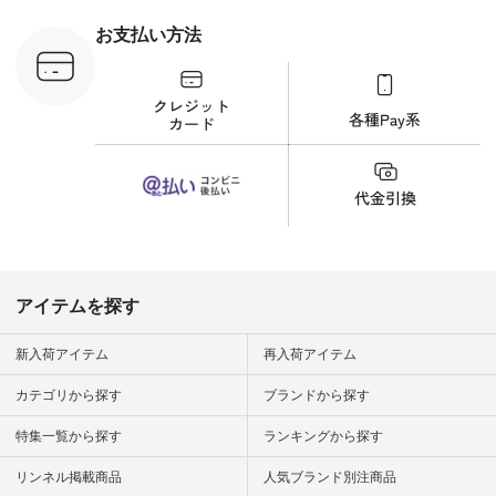
 #日々の
暮らしを楽
お支払い方法
ンプルライ
プルコーデ
#猫 #猫グ
界猫の日 #
財布 #ポー
カップ #猫
松尾ミユキ
o #アオネコ
n #ナチュラ
official.
アイテムを探す
新入荷アイテム
再入荷アイテム
カテゴリから探す
ブランドから探す
特集一覧から探す
ランキングから探す
リンネル掲載商品
人気ブランド別注商品