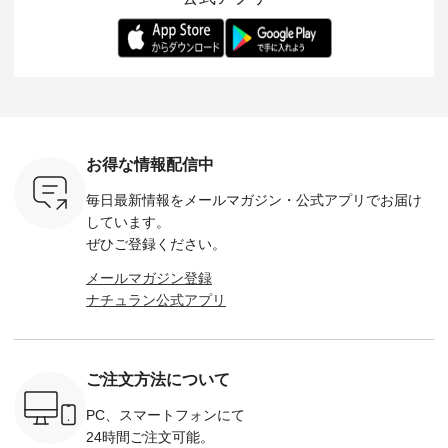
-- 松尾ミユキ
デル身長：168cm --
丁寧に設計。 特別な
いた色合いを兼ね備
華やぎを
------------
-------------------------
日を心地よく過ごせ
えたアイテムを、 詳
る一枚です。 
-- &yarn --------------
る一着に仕上げまし
しくご紹介します。
身長：164cm ---
バッグ
--------------- ■ピン
た。 モデル身長：
モデル身長：164cm
-------------
（税込） ・
タックワンピース
164cm ----------------
-------------------------
HEAVENLY -
・Leo ・
¥12,900（税込） ・
------------- Luuna
---- Lintu Laulu -------
-------------
ella [ 注文
ホワイト ・スモーク
miu --------------------
---------------------- ■
ェックシ
-263B-
ブルー ・ネイビー [
--------- ■【慶弔両
タータンチェックギ
フリルネ
注文番号：MTO-
用】ノーカラーフォ
ャザースカート
ーバー ¥1
ットヘアク
263W-29752 ] -------
ーマルジャケット
¥9,900（税込） ・レ
込） ・ホ
お得な情報配信中
,320（税
---------------------- ▶️
¥16,500（税込） [
ッド系 ・グリーン系
ラック 
settes ・
お買い物は写真のタ
注文番号：KOA-
[ 注文番号：MTO-
・オフ [
毎日最新情報をメールマガジン・
公式アプリでお届け
Chloe [ 注
グをタップ またはプ
262O-31095 ] ■【慶
263S-27183 ] --------
DLW-263T-3
EMW-
ロフィール
弔両用】大切な日の
--------------------- ▶️
-------------
しています。
] ■松尾
（@natulan_official）
ボタンフレアワンピ
お買い物は写真のタ
-- ▶️ お買い物は写真
ぜひご登録ください。
キャットハ
からどうぞ 「ナチュ
ース ¥18,700（税
グをタップ またはプ
のタグをタ
マグ ¥
ラン」で 注文番号や
込） [ 注文番号：
ロフィール
はプロ
メールマガジン登録
（税込） ・
商品名を検索してみ
KOA-252W-22368 ]
（@natulan_official）
（@natulan
ナチュラン公式アプリ
Noisettes
てくださいね。
■【慶弔両用】大切
からどうぞ 「ナチュ
からどうぞ 「ナ
・Chloe [
#lifewear #fashion
な日のボウタイAラ
ラン」で 注文番号や
ラン」で 
：EMW-
#natulan #今日のコ
インワンピース
商品名を検索してみ
商品名を
------
ーデ #コーディネー
¥18,700（税込） [
てくださいね。
てくだ
--------
ト #ファッション #
注文番号：KOA-
#lifewear #fashion
#lifewear
ご注文方法について
-----------
ナチュラル #日々の
252W-22369 ] -------
#natulan #今日のコ
#natula
がま口
暮らし #暮らしを楽
---------------------- ▶️
ーデ #コーディネー
ーデ #コ
ォレット
しむ #シンプルライ
お買い物は写真のタ
ト #ファッション #
ト #ファ
PC、スマートフォンにて
0（税込） ・
フ #シンプルコーデ
グをタップ またはプ
ナチュラル #日々の
ナチュラル
24時間ご注文可能。
 ・ブルー
#大人女子 #ワンピ
ロフィール
暮らし #暮らしを楽
暮らし #