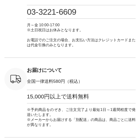
・ミモザイ
ース #ピンタック #
（@natulan_official）
しむ #シンプルライ
しむ #シ
シルエット
涼やか素材 #夏ワン
からどうぞ 「ナチュ
フ #シンプルコーデ
フ #シン
03-3221-6609
 注文番号：
ピ #夏コーデ
ラン」で 注文番号や
#大人女子 #スカー
#大人女子 
-31607 ]
#andyarn #アンドヤ
商品名を検索してみ
ト #フレアスカート
シャツコー
ミニウォレ
ーン #オリジナルブ
てくださいね。
#チェック柄 #ター
ルシャツ 
月～金 10:00-17:00
790（税込）
ランド #natulan #ナ
#lifewear #fashion
タンチェック #秋色
シャツ #
※土日祝日はお休みとなります。
号：NCO-
チュラン
#natulan #今日のコ
#夏コーデ #Lintu
ャツコーデ
] ■ラテ
#natulan_official.
ーデ #コーディネー
Laulu #リントゥラウ
デ #HEAV
お電話でのご注文の場合、お支払い方法はクレジットカードまた
トート
ト #ファッション #
ル #オリジナルブラ
ブンリー #natulan #
は代金引換のみとなります。
0（税込） [
ナチュラル #日々の
ンド #natulan #ナチ
ナチ
：NCO-
暮らし #暮らしを楽
ュラン
#natulan_of
] ■キー
しむ #シンプルライ
#natulan_official.
,970（税
フ #シンプルコーデ
注文番号：
#大人女子 #フォー
お届けについて
00150 ] -
マル #ブラックフォ
------------
ーマル #ジャケット
全国一律送料580円（税込）
#ワンピース #冠婚
タップ ま
葬祭 #Luunamiu #ル
フィール
ウナミウ #オリジナ
15,000円以上で送料無料
_official）
ルブランド #natulan
チュ
#ナチュラン
注文番号や
#natulan_official.
※予約商品をのぞき、ご注文完了より最短1日～1週間程度で発
検索してみ
送いたします。
さいね。
※メーカーからお届けする「別配送」の商品は、商品ごとに送料
 #fashion
が異なります。
n #今日のコ
ーディネー
ッション #