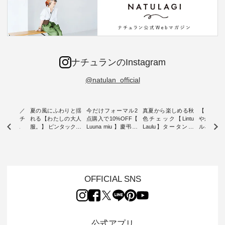
ナチュランのInstagram
@natulan_official
ミユキ／
夏の風にふわりと揺
今だけフォーマル2
真夏から楽しめる秋
【 HEAV
 】ねこモチ
れる【わたしの大人
点購入で10%OFF【
色チェック【Lintu
やかに華
雑貨 ・ 8
服。】 ピンタックワ
Luuna miu 】慶弔両
Laulu】タータンチ
ルネック
「世界猫の
ンピース ・ 軽やか
用ノーカラージャケ
ェックギャザースカ
ー ・ 天然素材を生
、 愛らし
なワンピーススタイ
ット ・ 身に纏うだ
ート ・ ゆったりと
かしたナ
チーフのア
ルを楽しめるのは、
けでほっとする着心
した着心地の大人の
タイル
。 ナチ
夏のおしゃれの醍醐
地を大切にした フォ
日常着を提案する、
「HEAV
も人気の
味。 今回ご紹介する
ーマル服のオリジナ
ナチュランオリジナ
ら、 新作
（松尾ミユ
のは 袖を通すだけで
ルブランド「 Luuna
ルブランド「 Lintu
ーが届きま
OFFICIAL SNS
」と
ちょっとひんやり、
miu 」から、 新たに
Laulu 」から、 季節
んのり透
co」から、
見た目にも涼し気な
フォーマルジャケッ
をまたいで穿けるチ
涼やかな生
るだけで気
ワンピース。 日常か
トが仲間入り。 ワン
ェックスカートが新
んわりと
 バッグや
ら夏休みのお出かけ
ピースとのバランス
登場。 真夏にうれし
をあしら
紹介しま
まで、 暑い夏にぴっ
を考え、 丈感やシル
い涼やかさと、 秋を
印象的。 
公式アプリ
たりの新作です。 モ
エット、着心地まで
先取りできる落ち着
装いに、 