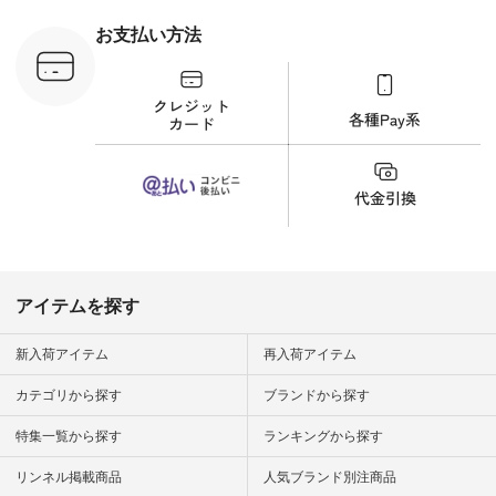
ラウス
ナチュラル #日々の
税込） [ 注
暮らし #暮らしを楽
お支払い方法
C-263T-
しむ #シンプルライ
フ #シンプルコーデ
商品詳
#大人女子 #猫 #猫グ
い物は写真
ッズ #世界猫の日 #
ップ また
バッグ #財布 #ポー
フィール
チ #マグカップ #猫
_official）
雑貨 #松尾ミユキ
チュラン」
#aoneco #アオネコ
にアクセス
#natulan #ナチュラ
番号や商品
ン #natulan_official.
してみてく
ar
#natulan #
デ #コー
 #ファッ
アイテムを探す
ナチュラル
ン #日々
#暮らしを
新入荷アイテム
再入荷アイテム
シンプルラ
ンプルコー
カテゴリから探す
ブランドから探す
女子 #夏コ
夏コーデ #
特集一覧から探す
ランキングから探す
#コーデ #
ネン
ficial.
リンネル掲載商品
人気ブランド別注商品