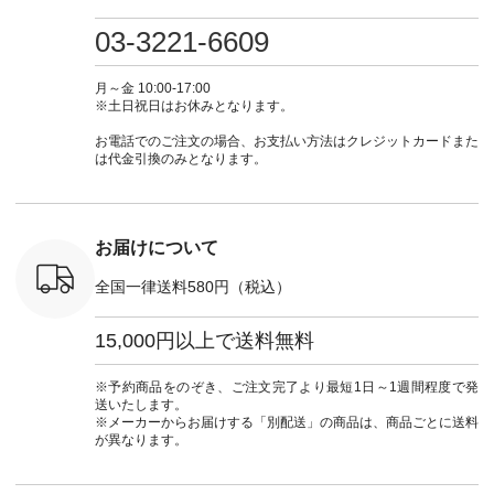
0（税込） [
グリーン ・ミモザイ
#大人女子 #ワンピ
（@natulan_official）
しむ #シ
R-262P-
エロー ・シルエット
ース #デニム #デニ
からどうぞ 「ナチュ
フ #シン
03-3221-6609
ブルー [ 注文番号：
ムワンピ #別注 #夏
ラン」で 注文番号や
#大人女子
 ■so コ
NCO-262C-31607 ]
コーデ #D*g*y #ディ
商品名を検索してみ
ト #フレ
ネンパナマ
■がま口 ミニウォレ
ージーワイ #natulan
てくださいね。
#チェック
月～金 10:00-17:00
wayTライ
ット ¥9,790（税込）
#ナチュラン
#lifewear #fashion
タンチェッ
※土日祝日はお休みとなります。
ラウス
[ 注文番号：NCO-
#natulan_official.
#natulan #今日のコ
#夏コーデ 
税込） [ 注
242C-08057 ] ■ラテ
ーデ #コーディネー
Laulu 
お電話でのご注文の場合、お支払い方法はクレジットカードまた
O-263T-
ィストート
ト #ファッション #
ル #オリ
は代金引換のみとなります。
¥12,980（税込） [
ナチュラル #日々の
ンド #natulan #ナチ
マクロス
注文番号：NCO-
暮らし #暮らしを楽
ュ
テーパード
262B-31610 ] ■キー
しむ #シンプルライ
#natulan_of
,590（税
カバー ¥2,970（税
フ #シンプルコーデ
注文番号：
込） [ 注文番号：
#大人女子 #フォー
お届けについて
-31349 ]
NCO-222C-00150 ] -
マル #ブラックフォ
6枚目＞
-------------------------
ーマル #ジャケット
全国一律送料580円（税込）
 ピンタック
--- ▶️ お買い物は写
#ワンピース #冠婚
ピース
真のタグをタップ ま
葬祭 #Luunamiu #ル
0（税込） [
たはプロフィール
ウナミウ #オリジナ
15,000円以上で送料無料
：MTO-
（@natulan_official）
ルブランド #natulan
] ＜7～
からどうぞ 「ナチュ
#ナチュラン
UNPLE ボ
ラン」で 注文番号や
#natulan_official.
※予約商品をのぞき、ご注文完了より最短1日～1週間程度で発
ゴイージー
商品名を検索してみ
送いたします。
1,550（税
てくださいね。
※メーカーからお届けする「別配送」の商品は、商品ごとに送料
注文番号：
#lifewear #fashion
が異なります。
-18377 ]
#natulan #今日のコ
■Lintu
ーデ #コーディネー
立体フラワー
ト #ファッション #