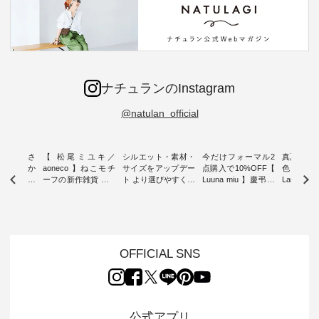
ナチュランのInstagram
@natulan_official
新着をおさ
【 松尾ミユキ／
シルエット・素材・
今だけフォーマル2
真夏から
チュランか
aoneco 】ねこモチ
サイズをアップデー
点購入で10%OFF【
色チェック
したアイテ
ーフの新作雑貨 ・ 8
ト より選びやすく【
Luuna miu 】慶弔両
Laulu
タッフが気
月8日の「世界猫の
D*g*y 】別注リブデ
用ノーカラージャケ
ェックギ
のをピック
日」を前に、 愛らし
ニムワンピース ・
ット ・ 身に纏うだ
ート ・ ゆったりと
s
いネコモチーフのア
心地よく着られるデ
けでほっとする着心
した着心
s NEW
イテムを特集。 ナチ
イリーウェアが人気
地を大切にした フォ
日常着を
L ] //
ュランでも人気の
の 「D*g*y」 より、
ーマル服のオリジナ
ナチュラ
7/26 -
「m.m（松尾ミユ
毎年大人気のナチュ
ルブランド「 Luuna
ルブランド「
OFFICIAL SNS
/ ✨✨ナ
キ）」と
ラン別注 リブデニム
miu 」から、 新たに
Laulu 
5周年記念
「aoneco」から、
ワンピースが登場。
フォーマルジャケッ
をまたい
月より、
持っているだけで気
シルエットや素材を
トが仲間入り。 ワン
ェックス
円（税込）以
分が上がる バッグや
見直し、 さらに魅力
ピースとのバランス
登場。 真夏にうれし
いただいた
雑貨をご紹介しま
的になったアイテム
を考え、 丈感やシル
い涼やかさ
公式アプリ
人気イラス
す。 -------------------
を 詳しくご紹介いた
エット、着心地まで
先取りで