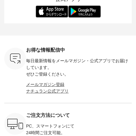
ー、よしい
---------- 松尾ミユキ
します。 モデル身
丁寧に設計。 特別な
いた色合
ろさん
-------------------------
長：164cm / 着用サ
日を心地よく過ごせ
えたアイテ
ochop2）
---- ■松尾ミユキ
イズ：PLUS ---------
る一着に仕上げまし
しくご紹
し 【第2
シアーバッグ
--------------------
た。 モデル身長：
モデル身長
ン柄コット
¥3,080（税込） ・
D*g*y -----------------
164cm ----------------
-------------
をプレゼン
Momo ・Leo ・
------------ ■リブ使い
------------- Luuna
---- Lintu L
にな
Maron ・Stella [ 注文
デニムワンピース
miu --------------------
-------------
 旅行や帰
番号：EMW-263B-
¥9,680（税込） ・ネ
--------- ■【慶弔両
タータン
ャーなど楽
31376 ] ■松尾ミユ
イビー ・ブラック [
用】ノーカラーフォ
ャザー
を計画され
キ キャットヘアク
注文番号：DCO-
ーマルジャケット
¥9,900
お得な情報配信中
も多いかと
リップ ¥1,320（税
264W-30707 ] -------
¥16,500（税込） [
ッド系 ・
は、
込） ・Noisettes ・
---------------------- ▶️
注文番号：KOA-
[ 注文番
毎日最新情報をメールマガジン・
公式アプリでお届け
のこれから
Pepper ・Chloe [ 注
お買い物は写真のタ
262O-31095 ] ■【慶
263S-27183 ] --
な 涼し気
文番号：EMW-
グをタップ またはプ
弔両用】大切な日の
-------------
しています。
アップやワ
262A-31375 ] ■松尾
ロフィール
ボタンフレアワンピ
お買い物
ぜひご登録ください。
、ブラウス
ミユキ キャットハ
（@natulan_official）
ース ¥18,700（税
グをタップ
！ そし
ンドルマグ ¥
からどうぞ 「ナチュ
込） [ 注文番号：
ロフ
メールマガジン登録
気「よくば
¥1,650（税込） ・
ラン」で 注文番号や
KOA-252W-22368 ]
（@natulan
ナチュラン公式アプリ
」予約販売
Pumpkin ・Noisettes
商品名を検索してみ
■【慶弔両用】大切
からどうぞ 「ナ
トしていま
・Pepper ・Chloe [
てくださいね。
な日のボウタイAラ
ラン」で 
逃しなく！
注文番号：EMW-
#lifewear #fashion
インワンピース
商品名を
------------
262K-31378 ] --------
#natulan #今日のコ
¥18,700（税込） [
てくだ
---------------------
ーデ #コーディネー
注文番号：KOA-
#lifewear
ご注文方法について
----------
aoneco ---------------
ト #ファッション #
252W-22369 ] -------
#natula
枚目
-------------- ■がま口
ナチュラル #日々の
---------------------- ▶️
ーデ #コ
 ■ista-
ロングウォレット
暮らし #暮らしを楽
お買い物は写真のタ
ト #ファ
PC、スマートフォンにて
っと選べるリ
¥19,690（税込） ・
しむ #シンプルライ
グをタップ またはプ
ナチュラル
24時間ご注文可能。
くばりパン
グレージュ ・ブルー
フ #シンプルコーデ
ロフィール
暮らし #