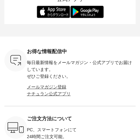
ます。 限
トレーター、よしい
変わり目に重宝する
します。 モデル身
丁寧に設計。 
を手に入れ
ちひろさん
アイテムです。 モデ
長：164cm / 着用サ
日を心地
だけのチャ
（@chocochop2）
ル身長：168cm -----
イズ：PLUS ---------
る一着に
ひこの機会
描き下ろし 【第2
------------------------
--------------------
た。 モデル身長：
なく！ ▼
弾】レモン柄コット
&yarn -----------------
D*g*y -----------------
164cm ----------------
荷したカラ
ンバッグをプレゼン
------------ ■コットン
------------ ■リブ使い
---------
色） ・コ
ト中です💓 8月にな
シアーVネックカー
デニムワンピース
miu --------
トマト ・
りました☀ 旅行や帰
ディガン ¥7,500（税
¥9,680（税込） ・ネ
--------- ■【慶弔両
モモ ・グ
省、レジャーなど楽
込） ・スモークブル
イビー ・ブラック [
用】ノー
ー ・スミ
しい予定を計画され
ー ・ブラック ・ネ
注文番号：DCO-
ーマルジ
お得な情報配信中
マメ ・レ
ている方も多いかと
イビー [ 注文番号：
264W-30707 ] -------
¥16,50
ルーベリー
思います🌿 今週は、
GRE-263T-30614 ] -
---------------------- ▶️
注文番号
毎日最新情報をメールマガジン・
公式アプリでお届け
----
暑さ本番のこれから
-------------------------
お買い物は写真のタ
262O-31095 
--------
にぴったりな 涼し気
--- ▶️ お買い物は写
グをタップ またはプ
弔両用】
しています。
-------------
なセットアップやワ
真のタグをタップ ま
ロフィール
ボタンフ
ぜひご登録ください。
っと
ンピース、ブラウス
たはプロフィール
（@natulan_official）
ース ¥18
ネンのよく
などが新登場！ そし
（@natulan_official）
からどうぞ 「ナチュ
込） [ 
メールマガジン登録
パンツ
て、大人気「よくば
からどうぞ 「ナチュ
ラン」で 注文番号や
KOA-252W
ナチュラン公式アプリ
込） [ 注
りパンツ」予約販売
ラン」で 注文番号や
商品名を検索してみ
■【慶弔
R-262P-
がスタートしていま
商品名を検索してみ
てくださいね。
な日のボ
す♪ お見逃しなく！
てくださいね。
#lifewear #fashion
インワ
 お買
-------------------------
#lifewear #fashion
#natulan #今日のコ
¥18,70
真のタグを
---- 今週のご紹介ア
#natulan #今日のコ
ーデ #コーディネー
注文番号
ご注文方法について
たはプロフ
イテム ----------------
ーデ #コーディネー
ト #ファッション #
252W-22369 ] -
ール
------------- ＜1枚目
ト #ファッション #
ナチュラル #日々の
--------------
_official）
右・2枚目＞ ■ista-
ナチュラル #日々の
暮らし #暮らしを楽
お買い物
PC、スマートフォンにて
チュ
ire もっと選べるリ
暮らし #暮らしを楽
しむ #シンプルライ
グをタップ
24時間ご注文可能。
注文番号や
ネンのよくばりパン
しむ #シンプルライ
フ #シンプルコーデ
ロフ