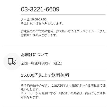
検索してみ
ツ ¥9,900（税込） [
フ #シンプルコーデ
#大人女子 #ワンピ
（@natulan
さいね。
注文番号：IIR-262P-
#大人女子 #カーデ
ース #デニム #デニ
からどうぞ 「ナ
03-3221-6609
 #fashion
29223 ] ＜1枚目左・
ィガン #羽織り #シ
ムワンピ #別注 #夏
ラン」で 
n #今日のコ
3～4枚目＞ ■so コ
アーカーデ #コット
コーデ #D*g*y #ディ
商品名を
ーディネー
ットンリネンパナマ
ン #夏の羽織 #夏コ
ージーワイ #natulan
てくだ
月～金 10:00-17:00
ッション #
クロス 2wayTライ
ーデ #andyarn #アン
#ナチュラン
#lifewear
※土日祝日はお休みとなります。
 #日々の
ンブラウス
ドヤーン #オリジナ
#natulan_official.
#natula
暮らしを楽
¥7,590（税込） [ 注
ルブランド #natulan
ーデ #コ
お電話でのご注文の場合、お支払い方法はクレジットカードまた
ンプルライ
文番号：CSO-263T-
#ナチュラン
ト #ファ
は代金引換のみとなります。
プルコーデ
31348 ] コットンリ
#natulan_official.
ナチュラル
#パンツ #
ネンパナマクロス
暮らし #
ツ #よく
イージーテーパード
しむ #シ
 #テーパ
パンツ ¥7,590（税
フ #シン
 #限定カ
込） [ 注文番号：
#大人女子
お届けについて
荷 #15周
CSO-263P-31349 ]
マル #ブ
#夏コーデ
＜5～6枚目＞
ーマル #
全国一律送料580円（税込）
re #イスタイ
■&yarn ピンタック
#ワンピー
#natulan
ワンピース
葬祭 #Luu
ュラン
¥12,900（税込） [
ウナミウ 
15,000円以上で送料無料
ficial.
注文番号：MTO-
ルブランド #natu
263W-29752 ] ＜7～
#ナチ
8枚目＞ ■UNPLE ボ
#natulan_of
※予約商品をのぞき、ご注文完了より最短1日～1週間程度で発
ールカーゴイージー
送いたします。
パンツ ¥11,550（税
※メーカーからお届けする「別配送」の商品は、商品ごとに送料
込） [ 注文番号：
が異なります。
UNL-254P-18377 ]
＜9枚目＞ ■Lintu
Laulu 立体フラワー