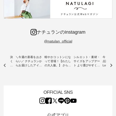
ナチュランのInstagram
@natulan_official
ー再入荷決
＼今週の新着をおさ
軽やかコットンにな
シルエット・素材・
今だけフ
-ire | よく
らい／ ナチュランか
って登場！【わたし
サイズをアップデー
点購入で1
ツ】予約販
らお届けしたアイテ
の大人服。】 さらり
ト より選びやすく【
Luuna m
ムから スタッフが気
と涼し気なシアーカ
D*g*y 】別注リブデ
用ノーカ
もに大きな
になるものをピック
ーディガン ・ 人気
ニムワンピース ・
ット ・ 身に纏うだ
だき、 一
アップ👆 ・ [ This
のシアーカーディガ
心地よく着られるデ
けでほっ
は早々に完
week's NEW
ンが軽くて、 お手入
イリーウェアが人気
地を大切に
 15周年
ARRIVAL ] //
れも簡単なコットン
の 「D*g*y」 より、
ーマル服
くばりパン
2026/07/26 -
素材になりました。
毎年大人気のナチュ
ルブランド「
OFFICIAL SNS
2026/08/01 // ✨✨ナ
ほんのり透ける生地
ラン別注 リブデニム
miu 」か
き、 この
チュラン15周年記念
が、女性らしさを演
ワンピースが登場。
フォーマ
の再入荷が
✨✨ 8月より、
出し、 羽織るだけで
シルエットや素材を
トが仲間入り
。 今回
12,000円（税込）以
今年らしい装いに。
見直し、 さらに魅力
ピースと
10色のカ
上ご購入いただいた
レイヤードスタイル
的になったアイテム
を考え、 
公式アプリ
改めて詳し
お客様へ 人気イラス
が楽しめて、 季節の
を 詳しくご紹介いた
エット、