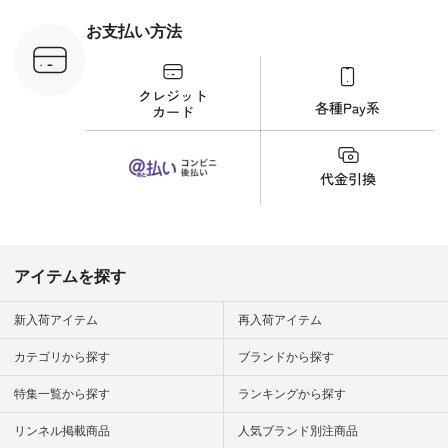
刺繍ブラウス
¥8,800（税込） [ 注
お支払い方法
文番号：YCC-263T-
30689 ] ---------------
-------------- ▶️商品詳
細やお買い物は写真
のタグをタップ また
はプロフィール
（@natulan_official）
から 「ナチュラン」
のサイトにアクセス
して 注文番号や商品
名を検索してみてく
ださいね。 #lifewear
#fashion #natulan #
今日のコーデ #コー
ディネート #ファッ
アイテムを探す
ション #ナチュラル
#ナチュラン #日々
の暮らし #暮らしを
新入荷アイテム
再入荷アイテム
楽しむ #シンプルラ
イフ #シンプルコー
カテゴリから探す
ブランドから探す
デ #大人女子 #夏コ
ーデ #真夏コーデ #
特集一覧から探す
ランキングから探す
暑さ対策 #コーデ #
リネン
#natulan_official.
リンネル掲載商品
人気ブランド別注商品