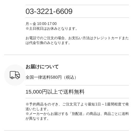
・ミモザイ
ース #ピンタック #
（@natulan_official）
しむ #シンプルライ
しむ #シ
シルエット
涼やか素材 #夏ワン
からどうぞ 「ナチュ
フ #シンプルコーデ
フ #シン
03-3221-6609
 注文番号：
ピ #夏コーデ
ラン」で 注文番号や
#大人女子 #スカー
#大人女子 
-31607 ]
#andyarn #アンドヤ
商品名を検索してみ
ト #フレアスカート
シャツコー
ミニウォレ
ーン #オリジナルブ
てくださいね。
#チェック柄 #ター
ルシャツ 
月～金 10:00-17:00
790（税込）
ランド #natulan #ナ
#lifewear #fashion
タンチェック #秋色
シャツ #
※土日祝日はお休みとなります。
号：NCO-
チュラン
#natulan #今日のコ
#夏コーデ #Lintu
ャツコーデ
] ■ラテ
#natulan_official.
ーデ #コーディネー
Laulu #リントゥラウ
デ #HEAV
お電話でのご注文の場合、お支払い方法はクレジットカードまた
トート
ト #ファッション #
ル #オリジナルブラ
ブンリー #natulan #
は代金引換のみとなります。
0（税込） [
ナチュラル #日々の
ンド #natulan #ナチ
ナチ
：NCO-
暮らし #暮らしを楽
ュラン
#natulan_of
] ■キー
しむ #シンプルライ
#natulan_official.
,970（税
フ #シンプルコーデ
注文番号：
#大人女子 #フォー
お届けについて
00150 ] -
マル #ブラックフォ
------------
ーマル #ジャケット
全国一律送料580円（税込）
#ワンピース #冠婚
タップ ま
葬祭 #Luunamiu #ル
フィール
ウナミウ #オリジナ
15,000円以上で送料無料
_official）
ルブランド #natulan
チュ
#ナチュラン
注文番号や
#natulan_official.
※予約商品をのぞき、ご注文完了より最短1日～1週間程度で発
検索してみ
送いたします。
さいね。
※メーカーからお届けする「別配送」の商品は、商品ごとに送料
 #fashion
が異なります。
n #今日のコ
ーディネー
ッション #