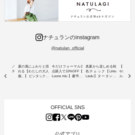
ナチュランのInstagram
@natulan_official
ミユキ／
夏の風にふわりと揺
今だけフォーマル2
真夏から楽しめる秋
【 HEAV
 】ねこモチ
れる【わたしの大人
点購入で10%OFF【
色チェック【Lintu
やかに華
雑貨 ・ 8
服。】 ピンタックワ
Luuna miu 】慶弔両
Laulu】タータンチ
ルネック
「世界猫の
ンピース ・ 軽やか
用ノーカラージャケ
ェックギャザースカ
ー ・ 天然素材を生
、 愛らし
なワンピーススタイ
ット ・ 身に纏うだ
ート ・ ゆったりと
かしたナ
チーフのア
ルを楽しめるのは、
けでほっとする着心
した着心地の大人の
タイル
。 ナチ
夏のおしゃれの醍醐
地を大切にした フォ
日常着を提案する、
「HEAV
も人気の
味。 今回ご紹介する
ーマル服のオリジナ
ナチュランオリジナ
ら、 新作
（松尾ミユ
のは 袖を通すだけで
ルブランド「 Luuna
ルブランド「 Lintu
ーが届きま
OFFICIAL SNS
」と
ちょっとひんやり、
miu 」から、 新たに
Laulu 」から、 季節
んのり透
co」から、
見た目にも涼し気な
フォーマルジャケッ
をまたいで穿けるチ
涼やかな生
るだけで気
ワンピース。 日常か
トが仲間入り。 ワン
ェックスカートが新
んわりと
 バッグや
ら夏休みのお出かけ
ピースとのバランス
登場。 真夏にうれし
をあしら
紹介しま
まで、 暑い夏にぴっ
を考え、 丈感やシル
い涼やかさと、 秋を
印象的。 
公式アプリ
たりの新作です。 モ
エット、着心地まで
先取りできる落ち着
装いに、 