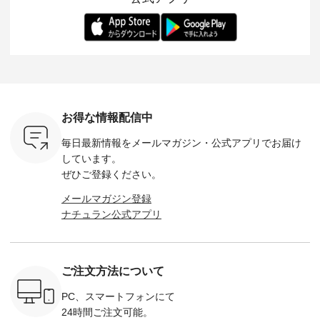
-- 松尾ミユキ
デル身長：168cm --
丁寧に設計。 特別な
いた色合いを兼ね備
華やぎを
------------
-------------------------
日を心地よく過ごせ
えたアイテムを、 詳
る一枚です。 
-- &yarn --------------
る一着に仕上げまし
しくご紹介します。
身長：164cm ---
バッグ
--------------- ■ピン
た。 モデル身長：
モデル身長：164cm
-------------
（税込） ・
タックワンピース
164cm ----------------
-------------------------
HEAVENLY -
・Leo ・
¥12,900（税込） ・
------------- Luuna
---- Lintu Laulu -------
-------------
ella [ 注文
ホワイト ・スモーク
miu --------------------
---------------------- ■
ェックシ
-263B-
ブルー ・ネイビー [
--------- ■【慶弔両
タータンチェックギ
フリルネ
注文番号：MTO-
用】ノーカラーフォ
ャザースカート
ーバー ¥1
ットヘアク
263W-29752 ] -------
ーマルジャケット
¥9,900（税込） ・レ
込） ・ホ
お得な情報配信中
,320（税
---------------------- ▶️
¥16,500（税込） [
ッド系 ・グリーン系
ラック 
settes ・
お買い物は写真のタ
注文番号：KOA-
[ 注文番号：MTO-
・オフ [
毎日最新情報をメールマガジン・
公式アプリでお届け
Chloe [ 注
グをタップ またはプ
262O-31095 ] ■【慶
263S-27183 ] --------
DLW-263T-3
EMW-
ロフィール
弔両用】大切な日の
--------------------- ▶️
-------------
しています。
] ■松尾
（@natulan_official）
ボタンフレアワンピ
お買い物は写真のタ
-- ▶️ お買い物は写真
ぜひご登録ください。
キャットハ
からどうぞ 「ナチュ
ース ¥18,700（税
グをタップ またはプ
のタグをタ
マグ ¥
ラン」で 注文番号や
込） [ 注文番号：
ロフィール
はプロ
メールマガジン登録
（税込） ・
商品名を検索してみ
KOA-252W-22368 ]
（@natulan_official）
（@natulan
ナチュラン公式アプリ
Noisettes
てくださいね。
■【慶弔両用】大切
からどうぞ 「ナチュ
からどうぞ 「ナ
・Chloe [
#lifewear #fashion
な日のボウタイAラ
ラン」で 注文番号や
ラン」で 
：EMW-
#natulan #今日のコ
インワンピース
商品名を検索してみ
商品名を
------
ーデ #コーディネー
¥18,700（税込） [
てくださいね。
てくだ
--------
ト #ファッション #
注文番号：KOA-
#lifewear #fashion
#lifewear
ご注文方法について
-----------
ナチュラル #日々の
252W-22369 ] -------
#natulan #今日のコ
#natula
がま口
暮らし #暮らしを楽
---------------------- ▶️
ーデ #コーディネー
ーデ #コ
ォレット
しむ #シンプルライ
お買い物は写真のタ
ト #ファッション #
ト #ファ
PC、スマートフォンにて
0（税込） ・
フ #シンプルコーデ
グをタップ またはプ
ナチュラル #日々の
ナチュラル
24時間ご注文可能。
 ・ブルー
#大人女子 #ワンピ
ロフィール
暮らし #暮らしを楽
暮らし #