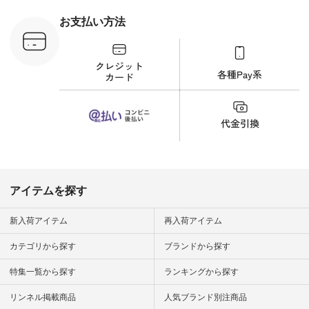
 #日々の
暮らしを楽
お支払い方法
ンプルライ
プルコーデ
#猫 #猫グ
界猫の日 #
財布 #ポー
カップ #猫
松尾ミユキ
o #アオネコ
n #ナチュラ
official.
アイテムを探す
新入荷アイテム
再入荷アイテム
カテゴリから探す
ブランドから探す
特集一覧から探す
ランキングから探す
リンネル掲載商品
人気ブランド別注商品