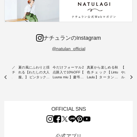
ナチュランのInstagram
@natulan_official
ミユキ／
夏の風にふわりと揺
今だけフォーマル2
真夏から楽しめる秋
【 HEAV
 】ねこモチ
れる【わたしの大人
点購入で10%OFF【
色チェック【Lintu
やかに華
雑貨 ・ 8
服。】 ピンタックワ
Luuna miu 】慶弔両
Laulu】タータンチ
ルネック
「世界猫の
ンピース ・ 軽やか
用ノーカラージャケ
ェックギャザースカ
ー ・ 天然素材を生
、 愛らし
なワンピーススタイ
ット ・ 身に纏うだ
ート ・ ゆったりと
かしたナ
チーフのア
ルを楽しめるのは、
けでほっとする着心
した着心地の大人の
タイル
。 ナチ
夏のおしゃれの醍醐
地を大切にした フォ
日常着を提案する、
「HEAV
も人気の
味。 今回ご紹介する
ーマル服のオリジナ
ナチュランオリジナ
ら、 新作
（松尾ミユ
のは 袖を通すだけで
ルブランド「 Luuna
ルブランド「 Lintu
ーが届きま
OFFICIAL SNS
」と
ちょっとひんやり、
miu 」から、 新たに
Laulu 」から、 季節
んのり透
co」から、
見た目にも涼し気な
フォーマルジャケッ
をまたいで穿けるチ
涼やかな生
るだけで気
ワンピース。 日常か
トが仲間入り。 ワン
ェックスカートが新
んわりと
 バッグや
ら夏休みのお出かけ
ピースとのバランス
登場。 真夏にうれし
をあしら
紹介しま
まで、 暑い夏にぴっ
を考え、 丈感やシル
い涼やかさと、 秋を
印象的。 
公式アプリ
たりの新作です。 モ
エット、着心地まで
先取りできる落ち着
装いに、 