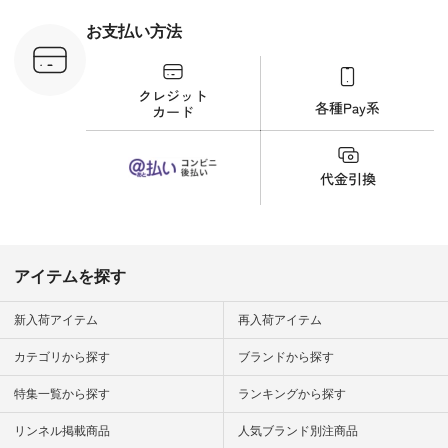
 #日々の
暮らしを楽
お支払い方法
ンプルライ
プルコーデ
#猫 #猫グ
界猫の日 #
財布 #ポー
カップ #猫
松尾ミユキ
o #アオネコ
n #ナチュラ
official.
アイテムを探す
新入荷アイテム
再入荷アイテム
カテゴリから探す
ブランドから探す
特集一覧から探す
ランキングから探す
リンネル掲載商品
人気ブランド別注商品