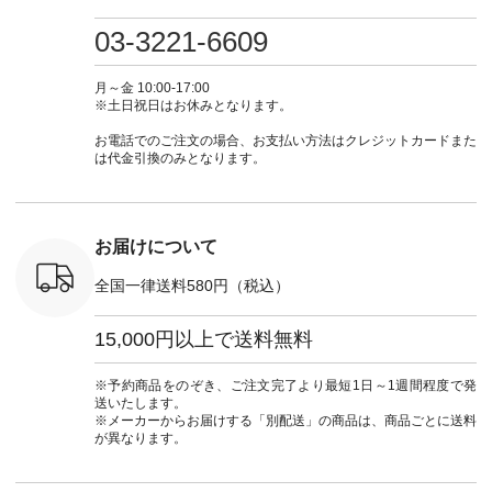
・ミモザイ
ース #ピンタック #
（@natulan_official）
しむ #シンプルライ
しむ #シ
シルエット
涼やか素材 #夏ワン
からどうぞ 「ナチュ
フ #シンプルコーデ
フ #シン
03-3221-6609
 注文番号：
ピ #夏コーデ
ラン」で 注文番号や
#大人女子 #スカー
#大人女子 
-31607 ]
#andyarn #アンドヤ
商品名を検索してみ
ト #フレアスカート
シャツコー
ミニウォレ
ーン #オリジナルブ
てくださいね。
#チェック柄 #ター
ルシャツ 
月～金 10:00-17:00
790（税込）
ランド #natulan #ナ
#lifewear #fashion
タンチェック #秋色
シャツ #
※土日祝日はお休みとなります。
号：NCO-
チュラン
#natulan #今日のコ
#夏コーデ #Lintu
ャツコーデ
] ■ラテ
#natulan_official.
ーデ #コーディネー
Laulu #リントゥラウ
デ #HEAV
お電話でのご注文の場合、お支払い方法はクレジットカードまた
トート
ト #ファッション #
ル #オリジナルブラ
ブンリー #natulan #
は代金引換のみとなります。
0（税込） [
ナチュラル #日々の
ンド #natulan #ナチ
ナチ
：NCO-
暮らし #暮らしを楽
ュラン
#natulan_of
] ■キー
しむ #シンプルライ
#natulan_official.
,970（税
フ #シンプルコーデ
注文番号：
#大人女子 #フォー
お届けについて
00150 ] -
マル #ブラックフォ
------------
ーマル #ジャケット
全国一律送料580円（税込）
#ワンピース #冠婚
タップ ま
葬祭 #Luunamiu #ル
フィール
ウナミウ #オリジナ
15,000円以上で送料無料
_official）
ルブランド #natulan
チュ
#ナチュラン
注文番号や
#natulan_official.
※予約商品をのぞき、ご注文完了より最短1日～1週間程度で発
検索してみ
送いたします。
さいね。
※メーカーからお届けする「別配送」の商品は、商品ごとに送料
 #fashion
が異なります。
n #今日のコ
ーディネー
ッション #