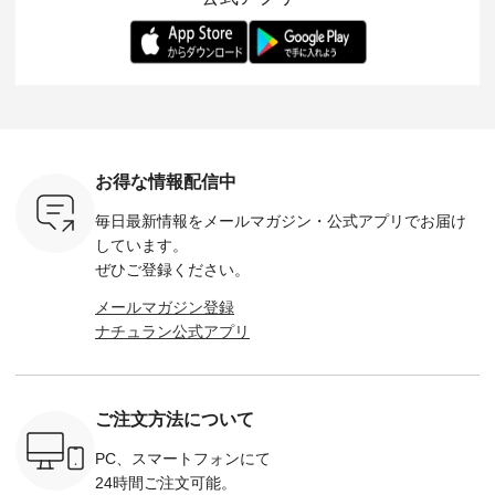
-- 松尾ミユキ
デル身長：168cm --
丁寧に設計。 特別な
いた色合いを兼ね備
華やぎを
------------
-------------------------
日を心地よく過ごせ
えたアイテムを、 詳
る一枚です。 
-- &yarn --------------
る一着に仕上げまし
しくご紹介します。
身長：164cm ---
バッグ
--------------- ■ピン
た。 モデル身長：
モデル身長：164cm
-------------
（税込） ・
タックワンピース
164cm ----------------
-------------------------
HEAVENLY -
・Leo ・
¥12,900（税込） ・
------------- Luuna
---- Lintu Laulu -------
-------------
ella [ 注文
ホワイト ・スモーク
miu --------------------
---------------------- ■
ェックシ
-263B-
ブルー ・ネイビー [
--------- ■【慶弔両
タータンチェックギ
フリルネ
注文番号：MTO-
用】ノーカラーフォ
ャザースカート
ーバー ¥1
ットヘアク
263W-29752 ] -------
ーマルジャケット
¥9,900（税込） ・レ
込） ・ホ
お得な情報配信中
,320（税
---------------------- ▶️
¥16,500（税込） [
ッド系 ・グリーン系
ラック 
settes ・
お買い物は写真のタ
注文番号：KOA-
[ 注文番号：MTO-
・オフ [
毎日最新情報をメールマガジン・
公式アプリでお届け
Chloe [ 注
グをタップ またはプ
262O-31095 ] ■【慶
263S-27183 ] --------
DLW-263T-3
EMW-
ロフィール
弔両用】大切な日の
--------------------- ▶️
-------------
しています。
] ■松尾
（@natulan_official）
ボタンフレアワンピ
お買い物は写真のタ
-- ▶️ お買い物は写真
ぜひご登録ください。
キャットハ
からどうぞ 「ナチュ
ース ¥18,700（税
グをタップ またはプ
のタグをタ
マグ ¥
ラン」で 注文番号や
込） [ 注文番号：
ロフィール
はプロ
メールマガジン登録
（税込） ・
商品名を検索してみ
KOA-252W-22368 ]
（@natulan_official）
（@natulan
ナチュラン公式アプリ
Noisettes
てくださいね。
■【慶弔両用】大切
からどうぞ 「ナチュ
からどうぞ 「ナ
・Chloe [
#lifewear #fashion
な日のボウタイAラ
ラン」で 注文番号や
ラン」で 
：EMW-
#natulan #今日のコ
インワンピース
商品名を検索してみ
商品名を
------
ーデ #コーディネー
¥18,700（税込） [
てくださいね。
てくだ
--------
ト #ファッション #
注文番号：KOA-
#lifewear #fashion
#lifewear
ご注文方法について
-----------
ナチュラル #日々の
252W-22369 ] -------
#natulan #今日のコ
#natula
がま口
暮らし #暮らしを楽
---------------------- ▶️
ーデ #コーディネー
ーデ #コ
ォレット
しむ #シンプルライ
お買い物は写真のタ
ト #ファッション #
ト #ファ
PC、スマートフォンにて
0（税込） ・
フ #シンプルコーデ
グをタップ またはプ
ナチュラル #日々の
ナチュラル
24時間ご注文可能。
 ・ブルー
#大人女子 #ワンピ
ロフィール
暮らし #暮らしを楽
暮らし #