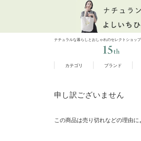
ナチュラルな暮らしとおしゃれのセレクトショップ
カテゴリ
ブランド
申し訳ございません
この商品は売り切れなどの理由に