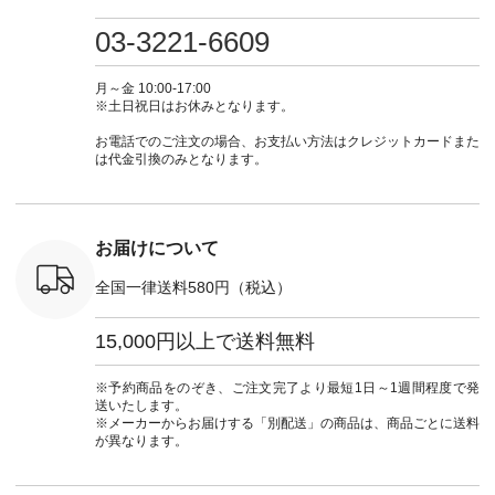
・ミモザイ
ース #ピンタック #
（@natulan_official）
しむ #シンプルライ
しむ #シ
シルエット
涼やか素材 #夏ワン
からどうぞ 「ナチュ
フ #シンプルコーデ
フ #シン
03-3221-6609
 注文番号：
ピ #夏コーデ
ラン」で 注文番号や
#大人女子 #スカー
#大人女子 
-31607 ]
#andyarn #アンドヤ
商品名を検索してみ
ト #フレアスカート
シャツコー
ミニウォレ
ーン #オリジナルブ
てくださいね。
#チェック柄 #ター
ルシャツ 
月～金 10:00-17:00
790（税込）
ランド #natulan #ナ
#lifewear #fashion
タンチェック #秋色
シャツ #
※土日祝日はお休みとなります。
号：NCO-
チュラン
#natulan #今日のコ
#夏コーデ #Lintu
ャツコーデ
] ■ラテ
#natulan_official.
ーデ #コーディネー
Laulu #リントゥラウ
デ #HEAV
お電話でのご注文の場合、お支払い方法はクレジットカードまた
トート
ト #ファッション #
ル #オリジナルブラ
ブンリー #natulan #
は代金引換のみとなります。
0（税込） [
ナチュラル #日々の
ンド #natulan #ナチ
ナチ
：NCO-
暮らし #暮らしを楽
ュラン
#natulan_of
] ■キー
しむ #シンプルライ
#natulan_official.
,970（税
フ #シンプルコーデ
注文番号：
#大人女子 #フォー
お届けについて
00150 ] -
マル #ブラックフォ
------------
ーマル #ジャケット
全国一律送料580円（税込）
#ワンピース #冠婚
タップ ま
葬祭 #Luunamiu #ル
フィール
ウナミウ #オリジナ
15,000円以上で送料無料
_official）
ルブランド #natulan
チュ
#ナチュラン
注文番号や
#natulan_official.
※予約商品をのぞき、ご注文完了より最短1日～1週間程度で発
検索してみ
送いたします。
さいね。
※メーカーからお届けする「別配送」の商品は、商品ごとに送料
 #fashion
が異なります。
n #今日のコ
ーディネー
ッション #