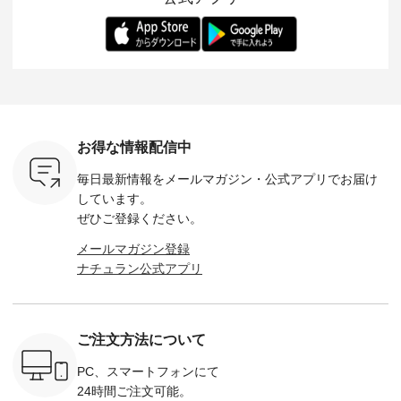
-- 松尾ミユキ
デル身長：168cm --
丁寧に設計。 特別な
いた色合いを兼ね備
華やぎを
------------
-------------------------
日を心地よく過ごせ
えたアイテムを、 詳
る一枚です。 
-- &yarn --------------
る一着に仕上げまし
しくご紹介します。
身長：164cm ---
バッグ
--------------- ■ピン
た。 モデル身長：
モデル身長：164cm
-------------
（税込） ・
タックワンピース
164cm ----------------
-------------------------
HEAVENLY -
・Leo ・
¥12,900（税込） ・
------------- Luuna
---- Lintu Laulu -------
-------------
ella [ 注文
ホワイト ・スモーク
miu --------------------
---------------------- ■
ェックシ
-263B-
ブルー ・ネイビー [
--------- ■【慶弔両
タータンチェックギ
フリルネ
注文番号：MTO-
用】ノーカラーフォ
ャザースカート
ーバー ¥1
ットヘアク
263W-29752 ] -------
ーマルジャケット
¥9,900（税込） ・レ
込） ・ホ
お得な情報配信中
,320（税
---------------------- ▶️
¥16,500（税込） [
ッド系 ・グリーン系
ラック 
settes ・
お買い物は写真のタ
注文番号：KOA-
[ 注文番号：MTO-
・オフ [
毎日最新情報をメールマガジン・
公式アプリでお届け
Chloe [ 注
グをタップ またはプ
262O-31095 ] ■【慶
263S-27183 ] --------
DLW-263T-3
EMW-
ロフィール
弔両用】大切な日の
--------------------- ▶️
-------------
しています。
] ■松尾
（@natulan_official）
ボタンフレアワンピ
お買い物は写真のタ
-- ▶️ お買い物は写真
ぜひご登録ください。
キャットハ
からどうぞ 「ナチュ
ース ¥18,700（税
グをタップ またはプ
のタグをタ
マグ ¥
ラン」で 注文番号や
込） [ 注文番号：
ロフィール
はプロ
メールマガジン登録
（税込） ・
商品名を検索してみ
KOA-252W-22368 ]
（@natulan_official）
（@natulan
ナチュラン公式アプリ
Noisettes
てくださいね。
■【慶弔両用】大切
からどうぞ 「ナチュ
からどうぞ 「ナ
・Chloe [
#lifewear #fashion
な日のボウタイAラ
ラン」で 注文番号や
ラン」で 
：EMW-
#natulan #今日のコ
インワンピース
商品名を検索してみ
商品名を
------
ーデ #コーディネー
¥18,700（税込） [
てくださいね。
てくだ
--------
ト #ファッション #
注文番号：KOA-
#lifewear #fashion
#lifewear
ご注文方法について
-----------
ナチュラル #日々の
252W-22369 ] -------
#natulan #今日のコ
#natula
がま口
暮らし #暮らしを楽
---------------------- ▶️
ーデ #コーディネー
ーデ #コ
ォレット
しむ #シンプルライ
お買い物は写真のタ
ト #ファッション #
ト #ファ
PC、スマートフォンにて
0（税込） ・
フ #シンプルコーデ
グをタップ またはプ
ナチュラル #日々の
ナチュラル
24時間ご注文可能。
 ・ブルー
#大人女子 #ワンピ
ロフィール
暮らし #暮らしを楽
暮らし #