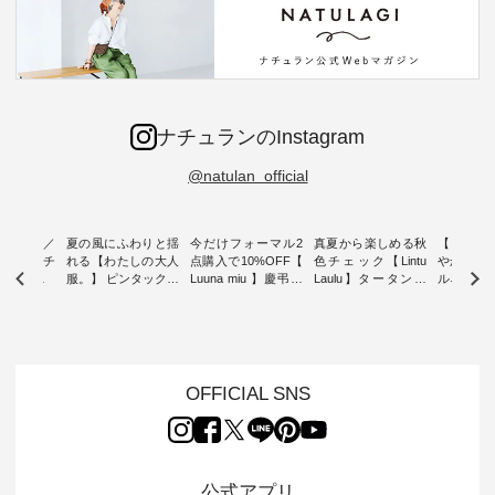
ナチュランのInstagram
@natulan_official
ミユキ／
夏の風にふわりと揺
今だけフォーマル2
真夏から楽しめる秋
【 HEAV
 】ねこモチ
れる【わたしの大人
点購入で10%OFF【
色チェック【Lintu
やかに華
雑貨 ・ 8
服。】 ピンタックワ
Luuna miu 】慶弔両
Laulu】タータンチ
ルネック
「世界猫の
ンピース ・ 軽やか
用ノーカラージャケ
ェックギャザースカ
ー ・ 天然素材を生
、 愛らし
なワンピーススタイ
ット ・ 身に纏うだ
ート ・ ゆったりと
かしたナ
チーフのア
ルを楽しめるのは、
けでほっとする着心
した着心地の大人の
タイル
。 ナチ
夏のおしゃれの醍醐
地を大切にした フォ
日常着を提案する、
「HEAV
も人気の
味。 今回ご紹介する
ーマル服のオリジナ
ナチュランオリジナ
ら、 新作
（松尾ミユ
のは 袖を通すだけで
ルブランド「 Luuna
ルブランド「 Lintu
ーが届きま
OFFICIAL SNS
」と
ちょっとひんやり、
miu 」から、 新たに
Laulu 」から、 季節
んのり透
co」から、
見た目にも涼し気な
フォーマルジャケッ
をまたいで穿けるチ
涼やかな生
るだけで気
ワンピース。 日常か
トが仲間入り。 ワン
ェックスカートが新
んわりと
 バッグや
ら夏休みのお出かけ
ピースとのバランス
登場。 真夏にうれし
をあしら
紹介しま
まで、 暑い夏にぴっ
を考え、 丈感やシル
い涼やかさと、 秋を
印象的。 
公式アプリ
たりの新作です。 モ
エット、着心地まで
先取りできる落ち着
装いに、 