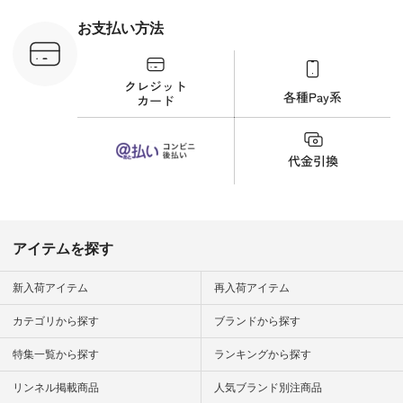
ラウス
ナチュラル #日々の
税込） [ 注
暮らし #暮らしを楽
お支払い方法
C-263T-
しむ #シンプルライ
フ #シンプルコーデ
商品詳
#大人女子 #猫 #猫グ
い物は写真
ッズ #世界猫の日 #
ップ また
バッグ #財布 #ポー
フィール
チ #マグカップ #猫
_official）
雑貨 #松尾ミユキ
チュラン」
#aoneco #アオネコ
にアクセス
#natulan #ナチュラ
番号や商品
ン #natulan_official.
してみてく
ar
#natulan #
デ #コー
 #ファッ
アイテムを探す
ナチュラル
ン #日々
#暮らしを
新入荷アイテム
再入荷アイテム
シンプルラ
ンプルコー
カテゴリから探す
ブランドから探す
女子 #夏コ
夏コーデ #
特集一覧から探す
ランキングから探す
#コーデ #
ネン
ficial.
リンネル掲載商品
人気ブランド別注商品