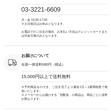
0（税込） [
グリーン ・ミモザイ
#大人女子 #ワンピ
（@natulan_official）
しむ #シ
R-262P-
エロー ・シルエット
ース #デニム #デニ
からどうぞ 「ナチュ
フ #シン
03-3221-6609
ブルー [ 注文番号：
ムワンピ #別注 #夏
ラン」で 注文番号や
#大人女子
 ■so コ
NCO-262C-31607 ]
コーデ #D*g*y #ディ
商品名を検索してみ
ト #フレ
ネンパナマ
■がま口 ミニウォレ
ージーワイ #natulan
てくださいね。
#チェック
月～金 10:00-17:00
wayTライ
ット ¥9,790（税込）
#ナチュラン
#lifewear #fashion
タンチェッ
※土日祝日はお休みとなります。
ラウス
[ 注文番号：NCO-
#natulan_official.
#natulan #今日のコ
#夏コーデ 
税込） [ 注
242C-08057 ] ■ラテ
ーデ #コーディネー
Laulu 
お電話でのご注文の場合、お支払い方法はクレジットカードまた
O-263T-
ィストート
ト #ファッション #
ル #オリ
は代金引換のみとなります。
¥12,980（税込） [
ナチュラル #日々の
ンド #natulan #ナチ
マクロス
注文番号：NCO-
暮らし #暮らしを楽
ュ
テーパード
262B-31610 ] ■キー
しむ #シンプルライ
#natulan_of
,590（税
カバー ¥2,970（税
フ #シンプルコーデ
注文番号：
込） [ 注文番号：
#大人女子 #フォー
お届けについて
-31349 ]
NCO-222C-00150 ] -
マル #ブラックフォ
6枚目＞
-------------------------
ーマル #ジャケット
全国一律送料580円（税込）
 ピンタック
--- ▶️ お買い物は写
#ワンピース #冠婚
ピース
真のタグをタップ ま
葬祭 #Luunamiu #ル
0（税込） [
たはプロフィール
ウナミウ #オリジナ
15,000円以上で送料無料
：MTO-
（@natulan_official）
ルブランド #natulan
] ＜7～
からどうぞ 「ナチュ
#ナチュラン
UNPLE ボ
ラン」で 注文番号や
#natulan_official.
※予約商品をのぞき、ご注文完了より最短1日～1週間程度で発
ゴイージー
商品名を検索してみ
送いたします。
1,550（税
てくださいね。
※メーカーからお届けする「別配送」の商品は、商品ごとに送料
注文番号：
#lifewear #fashion
が異なります。
-18377 ]
#natulan #今日のコ
■Lintu
ーデ #コーディネー
立体フラワー
ト #ファッション #