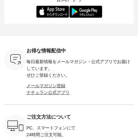
ー、よしい
---------- 松尾ミユキ
します。 モデル身
丁寧に設計。 特別な
いた色合
ろさん
-------------------------
長：164cm / 着用サ
日を心地よく過ごせ
えたアイテ
ochop2）
---- ■松尾ミユキ
イズ：PLUS ---------
る一着に仕上げまし
しくご紹
し 【第2
シアーバッグ
--------------------
た。 モデル身長：
モデル身長
ン柄コット
¥3,080（税込） ・
D*g*y -----------------
164cm ----------------
-------------
をプレゼン
Momo ・Leo ・
------------ ■リブ使い
------------- Luuna
---- Lintu L
にな
Maron ・Stella [ 注文
デニムワンピース
miu --------------------
-------------
 旅行や帰
番号：EMW-263B-
¥9,680（税込） ・ネ
--------- ■【慶弔両
タータン
ャーなど楽
31376 ] ■松尾ミユ
イビー ・ブラック [
用】ノーカラーフォ
ャザー
を計画され
キ キャットヘアク
注文番号：DCO-
ーマルジャケット
¥9,900
お得な情報配信中
も多いかと
リップ ¥1,320（税
264W-30707 ] -------
¥16,500（税込） [
ッド系 ・
は、
込） ・Noisettes ・
---------------------- ▶️
注文番号：KOA-
[ 注文番
毎日最新情報をメールマガジン・
公式アプリでお届け
のこれから
Pepper ・Chloe [ 注
お買い物は写真のタ
262O-31095 ] ■【慶
263S-27183 ] --
な 涼し気
文番号：EMW-
グをタップ またはプ
弔両用】大切な日の
-------------
しています。
アップやワ
262A-31375 ] ■松尾
ロフィール
ボタンフレアワンピ
お買い物
ぜひご登録ください。
、ブラウス
ミユキ キャットハ
（@natulan_official）
ース ¥18,700（税
グをタップ
！ そし
ンドルマグ ¥
からどうぞ 「ナチュ
込） [ 注文番号：
ロフ
メールマガジン登録
気「よくば
¥1,650（税込） ・
ラン」で 注文番号や
KOA-252W-22368 ]
（@natulan
ナチュラン公式アプリ
」予約販売
Pumpkin ・Noisettes
商品名を検索してみ
■【慶弔両用】大切
からどうぞ 「ナ
トしていま
・Pepper ・Chloe [
てくださいね。
な日のボウタイAラ
ラン」で 
逃しなく！
注文番号：EMW-
#lifewear #fashion
インワンピース
商品名を
------------
262K-31378 ] --------
#natulan #今日のコ
¥18,700（税込） [
てくだ
---------------------
ーデ #コーディネー
注文番号：KOA-
#lifewear
ご注文方法について
----------
aoneco ---------------
ト #ファッション #
252W-22369 ] -------
#natula
枚目
-------------- ■がま口
ナチュラル #日々の
---------------------- ▶️
ーデ #コ
 ■ista-
ロングウォレット
暮らし #暮らしを楽
お買い物は写真のタ
ト #ファ
PC、スマートフォンにて
っと選べるリ
¥19,690（税込） ・
しむ #シンプルライ
グをタップ またはプ
ナチュラル
24時間ご注文可能。
くばりパン
グレージュ ・ブルー
フ #シンプルコーデ
ロフィール
暮らし #