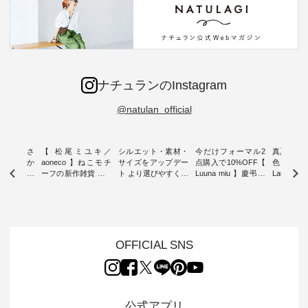
ナチュランのInstagram
@natulan_official
新着をおさ
【 松尾ミユキ／
シルエット・素材・
今だけフォーマル2
真夏から
チュランか
aoneco 】ねこモチ
サイズをアップデー
点購入で10%OFF【
色チェック
したアイテ
ーフの新作雑貨 ・ 8
ト より選びやすく【
Luuna miu 】慶弔両
Laulu
タッフが気
月8日の「世界猫の
D*g*y 】別注リブデ
用ノーカラージャケ
ェックギ
のをピック
日」を前に、 愛らし
ニムワンピース ・
ット ・ 身に纏うだ
ート ・ ゆったりと
s
いネコモチーフのア
心地よく着られるデ
けでほっとする着心
した着心
s NEW
イテムを特集。 ナチ
イリーウェアが人気
地を大切にした フォ
日常着を
L ] //
ュランでも人気の
の 「D*g*y」 より、
ーマル服のオリジナ
ナチュラ
7/26 -
「m.m（松尾ミユ
毎年大人気のナチュ
ルブランド「 Luuna
ルブランド「
OFFICIAL SNS
/ ✨✨ナ
キ）」と
ラン別注 リブデニム
miu 」から、 新たに
Laulu 
5周年記念
「aoneco」から、
ワンピースが登場。
フォーマルジャケッ
をまたい
月より、
持っているだけで気
シルエットや素材を
トが仲間入り。 ワン
ェックス
円（税込）以
分が上がる バッグや
見直し、 さらに魅力
ピースとのバランス
登場。 真夏にうれし
いただいた
雑貨をご紹介しま
的になったアイテム
を考え、 丈感やシル
い涼やかさ
公式アプリ
人気イラス
す。 -------------------
を 詳しくご紹介いた
エット、着心地まで
先取りで