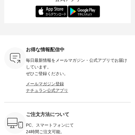
-- 松尾ミユキ
デル身長：168cm --
丁寧に設計。 特別な
いた色合いを兼ね備
華やぎを
------------
-------------------------
日を心地よく過ごせ
えたアイテムを、 詳
る一枚です。 
-- &yarn --------------
る一着に仕上げまし
しくご紹介します。
身長：164cm ---
バッグ
--------------- ■ピン
た。 モデル身長：
モデル身長：164cm
-------------
（税込） ・
タックワンピース
164cm ----------------
-------------------------
HEAVENLY -
・Leo ・
¥12,900（税込） ・
------------- Luuna
---- Lintu Laulu -------
-------------
ella [ 注文
ホワイト ・スモーク
miu --------------------
---------------------- ■
ェックシ
-263B-
ブルー ・ネイビー [
--------- ■【慶弔両
タータンチェックギ
フリルネ
注文番号：MTO-
用】ノーカラーフォ
ャザースカート
ーバー ¥1
ットヘアク
263W-29752 ] -------
ーマルジャケット
¥9,900（税込） ・レ
込） ・ホ
お得な情報配信中
,320（税
---------------------- ▶️
¥16,500（税込） [
ッド系 ・グリーン系
ラック 
settes ・
お買い物は写真のタ
注文番号：KOA-
[ 注文番号：MTO-
・オフ [
毎日最新情報をメールマガジン・
公式アプリでお届け
Chloe [ 注
グをタップ またはプ
262O-31095 ] ■【慶
263S-27183 ] --------
DLW-263T-3
EMW-
ロフィール
弔両用】大切な日の
--------------------- ▶️
-------------
しています。
] ■松尾
（@natulan_official）
ボタンフレアワンピ
お買い物は写真のタ
-- ▶️ お買い物は写真
ぜひご登録ください。
キャットハ
からどうぞ 「ナチュ
ース ¥18,700（税
グをタップ またはプ
のタグをタ
マグ ¥
ラン」で 注文番号や
込） [ 注文番号：
ロフィール
はプロ
メールマガジン登録
（税込） ・
商品名を検索してみ
KOA-252W-22368 ]
（@natulan_official）
（@natulan
ナチュラン公式アプリ
Noisettes
てくださいね。
■【慶弔両用】大切
からどうぞ 「ナチュ
からどうぞ 「ナ
・Chloe [
#lifewear #fashion
な日のボウタイAラ
ラン」で 注文番号や
ラン」で 
：EMW-
#natulan #今日のコ
インワンピース
商品名を検索してみ
商品名を
------
ーデ #コーディネー
¥18,700（税込） [
てくださいね。
てくだ
--------
ト #ファッション #
注文番号：KOA-
#lifewear #fashion
#lifewear
ご注文方法について
-----------
ナチュラル #日々の
252W-22369 ] -------
#natulan #今日のコ
#natula
がま口
暮らし #暮らしを楽
---------------------- ▶️
ーデ #コーディネー
ーデ #コ
ォレット
しむ #シンプルライ
お買い物は写真のタ
ト #ファッション #
ト #ファ
PC、スマートフォンにて
0（税込） ・
フ #シンプルコーデ
グをタップ またはプ
ナチュラル #日々の
ナチュラル
24時間ご注文可能。
 ・ブルー
#大人女子 #ワンピ
ロフィール
暮らし #暮らしを楽
暮らし #