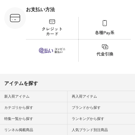
 #日々の
暮らしを楽
お支払い方法
ンプルライ
プルコーデ
#猫 #猫グ
界猫の日 #
財布 #ポー
カップ #猫
松尾ミユキ
o #アオネコ
n #ナチュラ
official.
アイテムを探す
新入荷アイテム
再入荷アイテム
カテゴリから探す
ブランドから探す
特集一覧から探す
ランキングから探す
リンネル掲載商品
人気ブランド別注商品