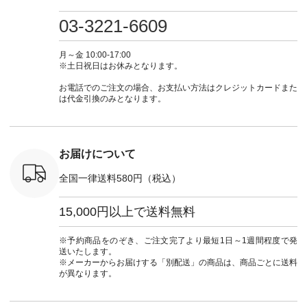
・ミモザイ
ース #ピンタック #
（@natulan_official）
しむ #シンプルライ
しむ #シ
シルエット
涼やか素材 #夏ワン
からどうぞ 「ナチュ
フ #シンプルコーデ
フ #シン
03-3221-6609
 注文番号：
ピ #夏コーデ
ラン」で 注文番号や
#大人女子 #スカー
#大人女子 
-31607 ]
#andyarn #アンドヤ
商品名を検索してみ
ト #フレアスカート
シャツコー
ミニウォレ
ーン #オリジナルブ
てくださいね。
#チェック柄 #ター
ルシャツ 
月～金 10:00-17:00
790（税込）
ランド #natulan #ナ
#lifewear #fashion
タンチェック #秋色
シャツ #
※土日祝日はお休みとなります。
号：NCO-
チュラン
#natulan #今日のコ
#夏コーデ #Lintu
ャツコーデ
] ■ラテ
#natulan_official.
ーデ #コーディネー
Laulu #リントゥラウ
デ #HEAV
お電話でのご注文の場合、お支払い方法はクレジットカードまた
トート
ト #ファッション #
ル #オリジナルブラ
ブンリー #natulan #
は代金引換のみとなります。
0（税込） [
ナチュラル #日々の
ンド #natulan #ナチ
ナチ
：NCO-
暮らし #暮らしを楽
ュラン
#natulan_of
] ■キー
しむ #シンプルライ
#natulan_official.
,970（税
フ #シンプルコーデ
注文番号：
#大人女子 #フォー
お届けについて
00150 ] -
マル #ブラックフォ
------------
ーマル #ジャケット
全国一律送料580円（税込）
#ワンピース #冠婚
タップ ま
葬祭 #Luunamiu #ル
フィール
ウナミウ #オリジナ
15,000円以上で送料無料
_official）
ルブランド #natulan
チュ
#ナチュラン
注文番号や
#natulan_official.
※予約商品をのぞき、ご注文完了より最短1日～1週間程度で発
検索してみ
送いたします。
さいね。
※メーカーからお届けする「別配送」の商品は、商品ごとに送料
 #fashion
が異なります。
n #今日のコ
ーディネー
ッション #