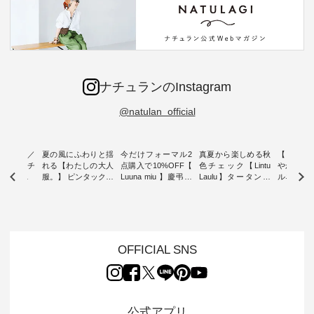
ナチュランのInstagram
@natulan_official
ミユキ／
夏の風にふわりと揺
今だけフォーマル2
真夏から楽しめる秋
【 HEAV
 】ねこモチ
れる【わたしの大人
点購入で10%OFF【
色チェック【Lintu
やかに華
雑貨 ・ 8
服。】 ピンタックワ
Luuna miu 】慶弔両
Laulu】タータンチ
ルネック
「世界猫の
ンピース ・ 軽やか
用ノーカラージャケ
ェックギャザースカ
ー ・ 天然素材を生
、 愛らし
なワンピーススタイ
ット ・ 身に纏うだ
ート ・ ゆったりと
かしたナ
チーフのア
ルを楽しめるのは、
けでほっとする着心
した着心地の大人の
タイル
。 ナチ
夏のおしゃれの醍醐
地を大切にした フォ
日常着を提案する、
「HEAV
も人気の
味。 今回ご紹介する
ーマル服のオリジナ
ナチュランオリジナ
ら、 新作
（松尾ミユ
のは 袖を通すだけで
ルブランド「 Luuna
ルブランド「 Lintu
ーが届きま
OFFICIAL SNS
」と
ちょっとひんやり、
miu 」から、 新たに
Laulu 」から、 季節
んのり透
co」から、
見た目にも涼し気な
フォーマルジャケッ
をまたいで穿けるチ
涼やかな生
るだけで気
ワンピース。 日常か
トが仲間入り。 ワン
ェックスカートが新
んわりと
 バッグや
ら夏休みのお出かけ
ピースとのバランス
登場。 真夏にうれし
をあしら
紹介しま
まで、 暑い夏にぴっ
を考え、 丈感やシル
い涼やかさと、 秋を
印象的。 
公式アプリ
たりの新作です。 モ
エット、着心地まで
先取りできる落ち着
装いに、 