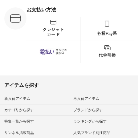
 #日々の
暮らしを楽
お支払い方法
ンプルライ
プルコーデ
#猫 #猫グ
界猫の日 #
財布 #ポー
カップ #猫
松尾ミユキ
o #アオネコ
n #ナチュラ
official.
アイテムを探す
新入荷アイテム
再入荷アイテム
カテゴリから探す
ブランドから探す
特集一覧から探す
ランキングから探す
リンネル掲載商品
人気ブランド別注商品