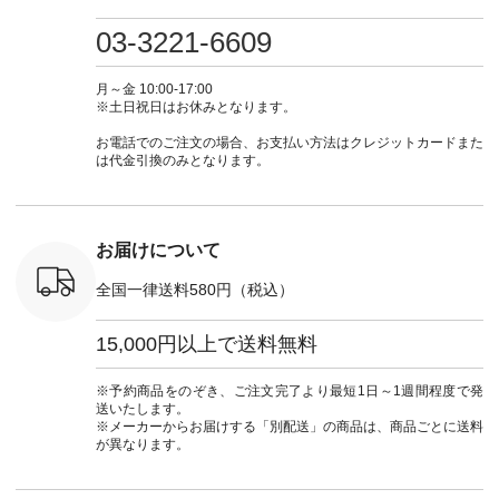
・ミモザイ
ース #ピンタック #
（@natulan_official）
しむ #シンプルライ
しむ #シ
シルエット
涼やか素材 #夏ワン
からどうぞ 「ナチュ
フ #シンプルコーデ
フ #シン
03-3221-6609
 注文番号：
ピ #夏コーデ
ラン」で 注文番号や
#大人女子 #スカー
#大人女子 
-31607 ]
#andyarn #アンドヤ
商品名を検索してみ
ト #フレアスカート
シャツコー
ミニウォレ
ーン #オリジナルブ
てくださいね。
#チェック柄 #ター
ルシャツ 
月～金 10:00-17:00
790（税込）
ランド #natulan #ナ
#lifewear #fashion
タンチェック #秋色
シャツ #
※土日祝日はお休みとなります。
号：NCO-
チュラン
#natulan #今日のコ
#夏コーデ #Lintu
ャツコーデ
] ■ラテ
#natulan_official.
ーデ #コーディネー
Laulu #リントゥラウ
デ #HEAV
お電話でのご注文の場合、お支払い方法はクレジットカードまた
トート
ト #ファッション #
ル #オリジナルブラ
ブンリー #natulan #
は代金引換のみとなります。
0（税込） [
ナチュラル #日々の
ンド #natulan #ナチ
ナチ
：NCO-
暮らし #暮らしを楽
ュラン
#natulan_of
] ■キー
しむ #シンプルライ
#natulan_official.
,970（税
フ #シンプルコーデ
注文番号：
#大人女子 #フォー
お届けについて
00150 ] -
マル #ブラックフォ
------------
ーマル #ジャケット
全国一律送料580円（税込）
#ワンピース #冠婚
タップ ま
葬祭 #Luunamiu #ル
フィール
ウナミウ #オリジナ
15,000円以上で送料無料
_official）
ルブランド #natulan
チュ
#ナチュラン
注文番号や
#natulan_official.
※予約商品をのぞき、ご注文完了より最短1日～1週間程度で発
検索してみ
送いたします。
さいね。
※メーカーからお届けする「別配送」の商品は、商品ごとに送料
 #fashion
が異なります。
n #今日のコ
ーディネー
ッション #