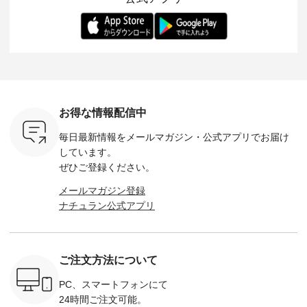
-- 松尾ミユキ
デル身長：168cm --
丁寧に設計。 特別な
いた色合いを兼ね備
華やぎを
------------
-------------------------
日を心地よく過ごせ
えたアイテムを、 詳
る一枚です。 
-- &yarn --------------
る一着に仕上げまし
しくご紹介します。
身長：164cm ---
バッグ
--------------- ■ピン
た。 モデル身長：
モデル身長：164cm
-------------
（税込） ・
タックワンピース
164cm ----------------
-------------------------
HEAVENLY -
・Leo ・
¥12,900（税込） ・
------------- Luuna
---- Lintu Laulu -------
-------------
ella [ 注文
ホワイト ・スモーク
miu --------------------
---------------------- ■
ェックシ
-263B-
ブルー ・ネイビー [
--------- ■【慶弔両
タータンチェックギ
フリルネ
注文番号：MTO-
用】ノーカラーフォ
ャザースカート
ーバー ¥1
ットヘアク
263W-29752 ] -------
ーマルジャケット
¥9,900（税込） ・レ
込） ・ホ
お得な情報配信中
,320（税
---------------------- ▶️
¥16,500（税込） [
ッド系 ・グリーン系
ラック 
settes ・
お買い物は写真のタ
注文番号：KOA-
[ 注文番号：MTO-
・オフ [
毎日最新情報をメールマガジン・
公式アプリでお届け
Chloe [ 注
グをタップ またはプ
262O-31095 ] ■【慶
263S-27183 ] --------
DLW-263T-3
EMW-
ロフィール
弔両用】大切な日の
--------------------- ▶️
-------------
しています。
] ■松尾
（@natulan_official）
ボタンフレアワンピ
お買い物は写真のタ
-- ▶️ お買い物は写真
ぜひご登録ください。
キャットハ
からどうぞ 「ナチュ
ース ¥18,700（税
グをタップ またはプ
のタグをタ
マグ ¥
ラン」で 注文番号や
込） [ 注文番号：
ロフィール
はプロ
メールマガジン登録
（税込） ・
商品名を検索してみ
KOA-252W-22368 ]
（@natulan_official）
（@natulan
ナチュラン公式アプリ
Noisettes
てくださいね。
■【慶弔両用】大切
からどうぞ 「ナチュ
からどうぞ 「ナ
・Chloe [
#lifewear #fashion
な日のボウタイAラ
ラン」で 注文番号や
ラン」で 
：EMW-
#natulan #今日のコ
インワンピース
商品名を検索してみ
商品名を
------
ーデ #コーディネー
¥18,700（税込） [
てくださいね。
てくだ
--------
ト #ファッション #
注文番号：KOA-
#lifewear #fashion
#lifewear
ご注文方法について
-----------
ナチュラル #日々の
252W-22369 ] -------
#natulan #今日のコ
#natula
がま口
暮らし #暮らしを楽
---------------------- ▶️
ーデ #コーディネー
ーデ #コ
ォレット
しむ #シンプルライ
お買い物は写真のタ
ト #ファッション #
ト #ファ
PC、スマートフォンにて
0（税込） ・
フ #シンプルコーデ
グをタップ またはプ
ナチュラル #日々の
ナチュラル
24時間ご注文可能。
 ・ブルー
#大人女子 #ワンピ
ロフィール
暮らし #暮らしを楽
暮らし #