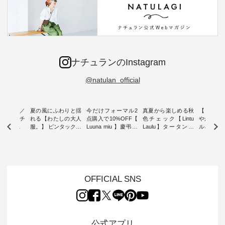
ナチュランのInstagram
@natulan_official
ミユキ／
夏の風にふわりと揺
今だけフォーマル2
真夏から楽しめる秋
【 HEAV
 】ねこモチ
れる【わたしの大人
点購入で10%OFF【
色チェック【Lintu
やかに華
雑貨 ・ 8
服。】 ピンタックワ
Luuna miu 】慶弔両
Laulu】タータンチ
ルネック
「世界猫の
ンピース ・ 軽やか
用ノーカラージャケ
ェックギャザースカ
ー ・ 天然素材を生
、 愛らし
なワンピーススタイ
ット ・ 身に纏うだ
ート ・ ゆったりと
かしたナ
チーフのア
ルを楽しめるのは、
けでほっとする着心
した着心地の大人の
タイル
。 ナチ
夏のおしゃれの醍醐
地を大切にした フォ
日常着を提案する、
「HEAV
も人気の
味。 今回ご紹介する
ーマル服のオリジナ
ナチュランオリジナ
ら、 新作
（松尾ミユ
のは 袖を通すだけで
ルブランド「 Luuna
ルブランド「 Lintu
ーが届きま
OFFICIAL SNS
」と
ちょっとひんやり、
miu 」から、 新たに
Laulu 」から、 季節
んのり透
co」から、
見た目にも涼し気な
フォーマルジャケッ
をまたいで穿けるチ
涼やかな生
るだけで気
ワンピース。 日常か
トが仲間入り。 ワン
ェックスカートが新
んわりと
 バッグや
ら夏休みのお出かけ
ピースとのバランス
登場。 真夏にうれし
をあしら
紹介しま
まで、 暑い夏にぴっ
を考え、 丈感やシル
い涼やかさと、 秋を
印象的。 
公式アプリ
たりの新作です。 モ
エット、着心地まで
先取りできる落ち着
装いに、 