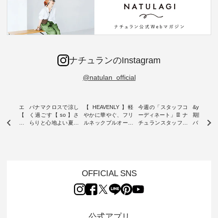
ナチュランのInstagram
@natulan_official
ーブシルエ
パナマクロスで涼し
【 HEAVENLY 】軽
今週の「スタッフコ
&yarn 9th
効いた【
く過ごす【 so 】さ
やかに華やぐ、フリ
ーディネート」👖 ナ
期間限定 
 】ボールカ
らりと心地よい夏コ
ルネックプルオーバ
チュランスタッフの
バー×サ
ジーパンツ
ーデ ・ 毎日の“とっ
ー ・ 天然素材を生
リアルなコーディネ
ット ・ ナチュラン
ても”になれる、 ス
かしたナチュラルス
ートをご紹介します
オリジナ
ルな服を提
タンダードな服を提
タイルで人気の
♪ 今回は、8/1に再入
「&yarn
NPLE 」
案する「so（エスオ
「HEAVENLY」か
荷し、 すでに残りわ
げさまで
やかなはき
ー）」。 今回は、独
ら、 新作プルオーバ
ずかとなっている大
えました。 「サ
れいなシル
特の凹凸と軽やかな
ーが届きました。 ほ
人気の ナチュラン
ットを着
OFFICIAL SNS
両立した、
風合いを持つ パナマ
んのり透け感のある
15周年記念アイテム
れど、 合
ーゴイージ
織で仕立てた、
涼やかな生地に、 ふ
「もっと選べるリネ
ナーが難
のご紹介。
2wayブラウスとイ
んわりとしたフリル
ンのよくばりパン
うお客様
るコットン
ージーテーパードパ
をあしらった襟元が
ツ」 をスタッフが着
えして、 
体的なフォ
ンツをご紹介しま
印象的。 シンプルな
用してみました🌿 身
ンサロペ
公式アプリ
、 カジュ
す。 コットンリネン
装いに、 さりげない
長ごとのサイズ感や
ダープル