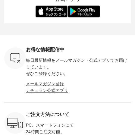
らも大人ら
のさらりとした肌ざ
華やぎを添えてくれ
着用感など、 ぜひ参
セットでご
テムです。
わりで、 汗ばむ季節
る一枚です。 モデル
考にしてみてくださ
チュラル
：165cm
にも心地よく、 単品
身長：164cm --------
いね。 ＝＝＝＝＝＝
のサロペッ
------------
でもセットアップで
---------------------
＝＝＝＝＝
ルー・ピ
-----------
も楽しめる2つのア
HEAVENLY -----------
8/10（月）AM9:59ま
ックのプ
----- ■ボ
イテムです。 --------
------------------ ■チ
で🎫 ＼涼しいリネン
を組み合わ
ゴイージー
--------------------- so
ェックシャーリング
服ウィーク開催中⏰
6セット
1,550（税
-------------------------
フリルネックプルオ
／ 対象のリネン
す。 販売は8月10日
ーキ ・ブ
---- ■コットンリネ
ーバー ¥12,650（税
100％アイテムを合
までの期
ベージュ [
ンパナマクロス
込） ・ホワイト×ブ
計5,000円以上ご購
す。 ぜひ
お得な情報配信中
：UNL-
2wayTラインブラウ
ラック ・ネイビー
入いただくと 使える
覧ください。 
------
ス ¥7,590（税込）
・オフ [ 注文番号：
【送料無料】クーポ
身長：160c
毎日最新情報をメールマガジン・
公式アプリでお届け
-------- ▶️
・グレー ・タータン
DLW-263T-30714 ] --
ンをプレゼント中◎
-------------
は写真のタ
チェック ・ナチュラ
-------------------------
＝＝＝＝＝＝＝＝＝
---- &yarn 
しています。
 またはプ
ル ・チャコール [ 注
-- ▶️ お買い物は写真
＝＝ ▼今週の「スタ
---------------
ぜひご登録ください。
ィール
文番号：CSO-263T-
のタグをタップ また
ッフコーディネー
わず決ま
_official）
31348 ] ■コットンリ
はプロフィール
ト」着用アイテム ■
ーT×サロ
メールマガジン登録
チュ
ネンパナマクロス
（@natulan_official）
もっと選べるリネン
ト ¥19,
ナチュラン公式アプリ
注文番号や
イージーテーパード
からどうぞ 「ナチュ
のよくばりパンツ
＜8月10日 
検索してみ
パンツ ¥7,590（税
ラン」で 注文番号や
¥9,900（税込） ・モ
で上記【1
さいね。
込） ・グレー ・タ
商品名を検索してみ
モ ・コーヒー ・ク
タイムセ
 #fashion
ータンチェック ・ナ
てくださいね。
ロマメ [ 注文番号：
・ブルー
n #今日のコ
チュラル ・チャコー
#lifewear #fashion
IIR-262P-29223 ] ----
ル ・ピン
ご注文方法について
ーディネー
ル [ 注文番号：
#natulan #今日のコ
-------------------------
ラル ・ブ
ッション #
CSO-263P-31349 ] -
ーデ #コーディネー
①スタッフ：koishi /
チュラル 
 #日々の
-------------------------
ト #ファッション #
身長155cm ▼スタッ
ブラック 
PC、スマートフォンにて
暮らしを楽
--- ▶️ お買い物は写
ナチュラル #日々の
フコメント 上ほどよ
ブラック 
24時間ご注文可能。
ンプルライ
真のタグをタップ ま
暮らし #暮らしを楽
い厚みのリネンで軽
×ブラック