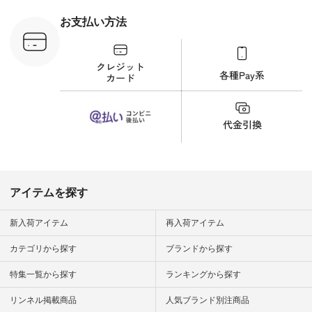
フコメント カジュア
ルなイメージでした
お支払い方法
が、 きれいめにもマ
ッチするという意外
な一面を発見できま
した！ 腰周りが気に
なってスカートをは
くことが多いのです
が、 これなら自然に
体型もカバーしてく
れるので スカート派
の方にもおすすめし
たい一本です。 -----
------------------------
▶️商品詳細やお買い
物は写真のタグをタ
ップ またはプロフィ
アイテムを探す
ール
（@natulan_official）
から 「ナチュラン」
新入荷アイテム
再入荷アイテム
のサイトにアクセス
して 注文番号や商品
カテゴリから探す
ブランドから探す
名を検索してみてく
ださいね。 #lifewear
特集一覧から探す
ランキングから探す
#fashion #natulan #
今日のコーデ #コー
ディネート #ファッ
リンネル掲載商品
人気ブランド別注商品
ション #ナチュラル