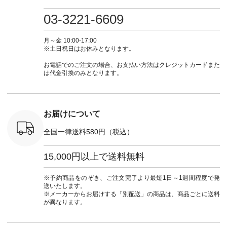
プルコーデ
たはプロフィール
しむ #シンプルライ
いのに透けないのは
号：MTO
 #パンツ
（@natulan_official）
フ #シンプルコーデ
嬉しいです。 暑い夏
31965 ] ---------------
03-3221-6609
カーゴパン
からどうぞ 「ナチュ
#大人女子 #シャツ #
もこれだったら涼し
-------------- ▶️
ゴパンツコ
ラン」で 注文番号や
シャツコーデ #フリ
く過ごせますね♪ ピ
い物は写
夏コーデ
商品名を検索してみ
ルシャツ #チェック
ンク×ピンクの組み
タップ ま
月～金 10:00-17:00
 #アンプル
てくださいね。
シャツ #チェックシ
合わせにしたかった
ィ
※土日祝日はお休みとなります。
n #ナチュラ
#lifewear #fashion
ャツコーデ #夏コー
ので、 ピンクのボー
（@natulan
official.
#natulan #今日のコ
デ #HEAVENLY #ヘ
ダーをシアーブラウ
からどうぞ 「ナ
お電話でのご注文の場合、お支払い方法はクレジットカードまた
ーデ #コーディネー
ブンリー #natulan #
スのインナーに合わ
ラン」で 
は代金引換のみとなります。
ト #ファッション #
ナチュラン
せてみました。 -----
商品名を
ナチュラル #日々の
#natulan_official.
------------------------
てくだ
暮らし #暮らしを楽
②スタッフ：sk / 身
#lifewear
しむ #シンプルライ
長150cm ▼スタッフ
#natula
フ #シンプルコーデ
コメント ウエストが
ーデ #コ
お届けについて
#大人女子 #ブラウ
ゴムでしっかりと留
ト #ファ
ス #パンツ #コット
まっているので、 安
ナチュラル
全国一律送料580円（税込）
ンリネン #パマナク
心してはくことがで
暮らし #
ロス #パマナ織り #
きます♪ ボトムスが
しむ #シ
セットアップ #涼コ
ちょっと暗い色味な
フ #シン
15,000円以上で送料無料
ーデ #夏コーデ #so
のでトップスは明る
#大人女子
#エスオー #natulan
い色を。 シンプルに
ットコーデ
#ナチュラン
なりすぎないよう
ーコーデ 
※予約商品をのぞき、ご注文完了より最短1日～1週間程度で発
#natulan_official.
に、 ビスチェを重ね
ト #サロ
送いたします。
てトレンド感をプラ
ツ #ボー
※メーカーからお届けする「別配送」の商品は、商品ごとに送料
スしました。 --------
#夏コーデ #
が異なります。
--------------------- ③
#アン
スタッフ：uruma /
#natula
身長160cm ▼スタッ
ン #natulan_