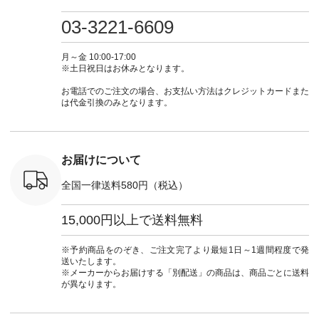
・ミモザイ
ース #ピンタック #
（@natulan_official）
しむ #シンプルライ
しむ #シ
シルエット
涼やか素材 #夏ワン
からどうぞ 「ナチュ
フ #シンプルコーデ
フ #シン
03-3221-6609
 注文番号：
ピ #夏コーデ
ラン」で 注文番号や
#大人女子 #スカー
#大人女子 
-31607 ]
#andyarn #アンドヤ
商品名を検索してみ
ト #フレアスカート
シャツコー
ミニウォレ
ーン #オリジナルブ
てくださいね。
#チェック柄 #ター
ルシャツ 
月～金 10:00-17:00
790（税込）
ランド #natulan #ナ
#lifewear #fashion
タンチェック #秋色
シャツ #
※土日祝日はお休みとなります。
号：NCO-
チュラン
#natulan #今日のコ
#夏コーデ #Lintu
ャツコーデ
] ■ラテ
#natulan_official.
ーデ #コーディネー
Laulu #リントゥラウ
デ #HEAV
お電話でのご注文の場合、お支払い方法はクレジットカードまた
トート
ト #ファッション #
ル #オリジナルブラ
ブンリー #natulan #
は代金引換のみとなります。
0（税込） [
ナチュラル #日々の
ンド #natulan #ナチ
ナチ
：NCO-
暮らし #暮らしを楽
ュラン
#natulan_of
] ■キー
しむ #シンプルライ
#natulan_official.
,970（税
フ #シンプルコーデ
注文番号：
#大人女子 #フォー
お届けについて
00150 ] -
マル #ブラックフォ
------------
ーマル #ジャケット
全国一律送料580円（税込）
#ワンピース #冠婚
タップ ま
葬祭 #Luunamiu #ル
フィール
ウナミウ #オリジナ
15,000円以上で送料無料
_official）
ルブランド #natulan
チュ
#ナチュラン
注文番号や
#natulan_official.
※予約商品をのぞき、ご注文完了より最短1日～1週間程度で発
検索してみ
送いたします。
さいね。
※メーカーからお届けする「別配送」の商品は、商品ごとに送料
 #fashion
が異なります。
n #今日のコ
ーディネー
ッション #