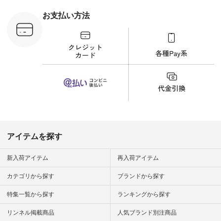
 #日々の
暮らしを楽
お支払い方法
ンプルライ
プルコーデ
#猫 #猫グ
界猫の日 #
財布 #ポー
カップ #猫
松尾ミユキ
o #アオネコ
n #ナチュラ
official.
アイテムを探す
新入荷アイテム
再入荷アイテム
カテゴリから探す
ブランドから探す
特集一覧から探す
ランキングから探す
リンネル掲載商品
人気ブランド別注商品