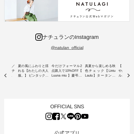
ナチュランのInstagram
@natulan_official
ミユキ／
夏の風にふわりと揺
今だけフォーマル2
真夏から楽しめる秋
【 HEAV
 】ねこモチ
れる【わたしの大人
点購入で10%OFF【
色チェック【Lintu
やかに華
雑貨 ・ 8
服。】 ピンタックワ
Luuna miu 】慶弔両
Laulu】タータンチ
ルネック
「世界猫の
ンピース ・ 軽やか
用ノーカラージャケ
ェックギャザースカ
ー ・ 天然素材を生
、 愛らし
なワンピーススタイ
ット ・ 身に纏うだ
ート ・ ゆったりと
かしたナ
チーフのア
ルを楽しめるのは、
けでほっとする着心
した着心地の大人の
タイル
。 ナチ
夏のおしゃれの醍醐
地を大切にした フォ
日常着を提案する、
「HEAV
も人気の
味。 今回ご紹介する
ーマル服のオリジナ
ナチュランオリジナ
ら、 新作
（松尾ミユ
のは 袖を通すだけで
ルブランド「 Luuna
ルブランド「 Lintu
ーが届きま
OFFICIAL SNS
」と
ちょっとひんやり、
miu 」から、 新たに
Laulu 」から、 季節
んのり透
co」から、
見た目にも涼し気な
フォーマルジャケッ
をまたいで穿けるチ
涼やかな生
るだけで気
ワンピース。 日常か
トが仲間入り。 ワン
ェックスカートが新
んわりと
 バッグや
ら夏休みのお出かけ
ピースとのバランス
登場。 真夏にうれし
をあしら
紹介しま
まで、 暑い夏にぴっ
を考え、 丈感やシル
い涼やかさと、 秋を
印象的。 
公式アプリ
たりの新作です。 モ
エット、着心地まで
先取りできる落ち着
装いに、 