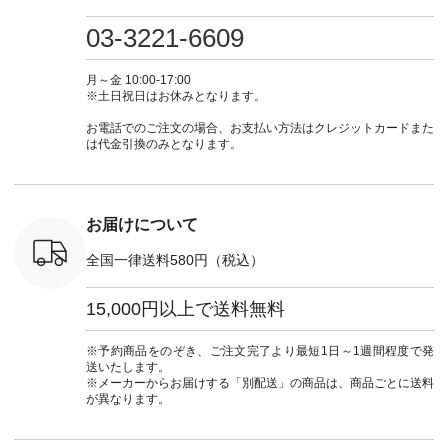
・ミモザイ
ース #ピンタック #
（@natulan_official）
しむ #シンプルライ
しむ #シ
シルエット
涼やか素材 #夏ワン
からどうぞ 「ナチュ
フ #シンプルコーデ
フ #シン
03-3221-6609
 注文番号：
ピ #夏コーデ
ラン」で 注文番号や
#大人女子 #スカー
#大人女子 
-31607 ]
#andyarn #アンドヤ
商品名を検索してみ
ト #フレアスカート
シャツコー
ミニウォレ
ーン #オリジナルブ
てくださいね。
#チェック柄 #ター
ルシャツ 
月～金 10:00-17:00
790（税込）
ランド #natulan #ナ
#lifewear #fashion
タンチェック #秋色
シャツ #
※土日祝日はお休みとなります。
号：NCO-
チュラン
#natulan #今日のコ
#夏コーデ #Lintu
ャツコーデ
] ■ラテ
#natulan_official.
ーデ #コーディネー
Laulu #リントゥラウ
デ #HEAV
お電話でのご注文の場合、お支払い方法はクレジットカードまた
トート
ト #ファッション #
ル #オリジナルブラ
ブンリー #natulan #
は代金引換のみとなります。
0（税込） [
ナチュラル #日々の
ンド #natulan #ナチ
ナチ
：NCO-
暮らし #暮らしを楽
ュラン
#natulan_of
] ■キー
しむ #シンプルライ
#natulan_official.
,970（税
フ #シンプルコーデ
注文番号：
#大人女子 #フォー
お届けについて
00150 ] -
マル #ブラックフォ
------------
ーマル #ジャケット
全国一律送料580円（税込）
#ワンピース #冠婚
タップ ま
葬祭 #Luunamiu #ル
フィール
ウナミウ #オリジナ
15,000円以上で送料無料
_official）
ルブランド #natulan
チュ
#ナチュラン
注文番号や
#natulan_official.
※予約商品をのぞき、ご注文完了より最短1日～1週間程度で発
検索してみ
送いたします。
さいね。
※メーカーからお届けする「別配送」の商品は、商品ごとに送料
 #fashion
が異なります。
n #今日のコ
ーディネー
ッション #