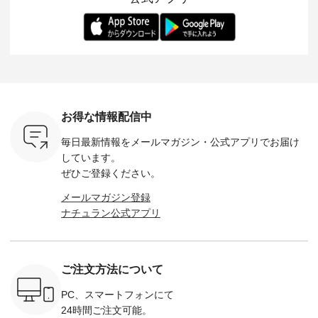
-- 松尾ミユキ
デル身長：168cm --
丁寧に設計。 特別な
いた色合いを兼ね備
華やぎを
------------
-------------------------
日を心地よく過ごせ
えたアイテムを、 詳
る一枚です。 
-- &yarn --------------
る一着に仕上げまし
しくご紹介します。
身長：164cm ---
バッグ
--------------- ■ピン
た。 モデル身長：
モデル身長：164cm
-------------
（税込） ・
タックワンピース
164cm ----------------
-------------------------
HEAVENLY -
・Leo ・
¥12,900（税込） ・
------------- Luuna
---- Lintu Laulu -------
-------------
ella [ 注文
ホワイト ・スモーク
miu --------------------
---------------------- ■
ェックシ
-263B-
ブルー ・ネイビー [
--------- ■【慶弔両
タータンチェックギ
フリルネ
注文番号：MTO-
用】ノーカラーフォ
ャザースカート
ーバー ¥1
ットヘアク
263W-29752 ] -------
ーマルジャケット
¥9,900（税込） ・レ
込） ・ホ
お得な情報配信中
,320（税
---------------------- ▶️
¥16,500（税込） [
ッド系 ・グリーン系
ラック 
settes ・
お買い物は写真のタ
注文番号：KOA-
[ 注文番号：MTO-
・オフ [
毎日最新情報をメールマガジン・
公式アプリでお届け
Chloe [ 注
グをタップ またはプ
262O-31095 ] ■【慶
263S-27183 ] --------
DLW-263T-3
EMW-
ロフィール
弔両用】大切な日の
--------------------- ▶️
-------------
しています。
] ■松尾
（@natulan_official）
ボタンフレアワンピ
お買い物は写真のタ
-- ▶️ お買い物は写真
ぜひご登録ください。
キャットハ
からどうぞ 「ナチュ
ース ¥18,700（税
グをタップ またはプ
のタグをタ
マグ ¥
ラン」で 注文番号や
込） [ 注文番号：
ロフィール
はプロ
メールマガジン登録
（税込） ・
商品名を検索してみ
KOA-252W-22368 ]
（@natulan_official）
（@natulan
ナチュラン公式アプリ
Noisettes
てくださいね。
■【慶弔両用】大切
からどうぞ 「ナチュ
からどうぞ 「ナ
・Chloe [
#lifewear #fashion
な日のボウタイAラ
ラン」で 注文番号や
ラン」で 
：EMW-
#natulan #今日のコ
インワンピース
商品名を検索してみ
商品名を
------
ーデ #コーディネー
¥18,700（税込） [
てくださいね。
てくだ
--------
ト #ファッション #
注文番号：KOA-
#lifewear #fashion
#lifewear
ご注文方法について
-----------
ナチュラル #日々の
252W-22369 ] -------
#natulan #今日のコ
#natula
がま口
暮らし #暮らしを楽
---------------------- ▶️
ーデ #コーディネー
ーデ #コ
ォレット
しむ #シンプルライ
お買い物は写真のタ
ト #ファッション #
ト #ファ
PC、スマートフォンにて
0（税込） ・
フ #シンプルコーデ
グをタップ またはプ
ナチュラル #日々の
ナチュラル
24時間ご注文可能。
 ・ブルー
#大人女子 #ワンピ
ロフィール
暮らし #暮らしを楽
暮らし #