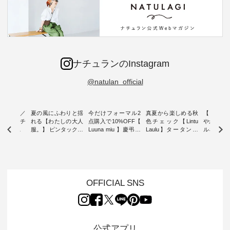
ナチュランのInstagram
@natulan_official
ミユキ／
夏の風にふわりと揺
今だけフォーマル2
真夏から楽しめる秋
【 HEAV
 】ねこモチ
れる【わたしの大人
点購入で10%OFF【
色チェック【Lintu
やかに華
雑貨 ・ 8
服。】 ピンタックワ
Luuna miu 】慶弔両
Laulu】タータンチ
ルネック
「世界猫の
ンピース ・ 軽やか
用ノーカラージャケ
ェックギャザースカ
ー ・ 天然素材を生
、 愛らし
なワンピーススタイ
ット ・ 身に纏うだ
ート ・ ゆったりと
かしたナ
チーフのア
ルを楽しめるのは、
けでほっとする着心
した着心地の大人の
タイル
。 ナチ
夏のおしゃれの醍醐
地を大切にした フォ
日常着を提案する、
「HEAV
も人気の
味。 今回ご紹介する
ーマル服のオリジナ
ナチュランオリジナ
ら、 新作
（松尾ミユ
のは 袖を通すだけで
ルブランド「 Luuna
ルブランド「 Lintu
ーが届きま
OFFICIAL SNS
」と
ちょっとひんやり、
miu 」から、 新たに
Laulu 」から、 季節
んのり透
co」から、
見た目にも涼し気な
フォーマルジャケッ
をまたいで穿けるチ
涼やかな生
るだけで気
ワンピース。 日常か
トが仲間入り。 ワン
ェックスカートが新
んわりと
 バッグや
ら夏休みのお出かけ
ピースとのバランス
登場。 真夏にうれし
をあしら
紹介しま
まで、 暑い夏にぴっ
を考え、 丈感やシル
い涼やかさと、 秋を
印象的。 
公式アプリ
たりの新作です。 モ
エット、着心地まで
先取りできる落ち着
装いに、 