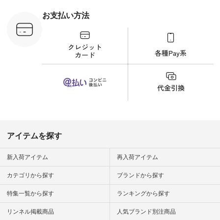
 #日々の
暮らしを楽
お支払い方法
ンプルライ
プルコーデ
#猫 #猫グ
界猫の日 #
財布 #ポー
カップ #猫
松尾ミユキ
o #アオネコ
n #ナチュラ
official.
アイテムを探す
新入荷アイテム
再入荷アイテム
カテゴリから探す
ブランドから探す
特集一覧から探す
ランキングから探す
リンネル掲載商品
人気ブランド別注商品