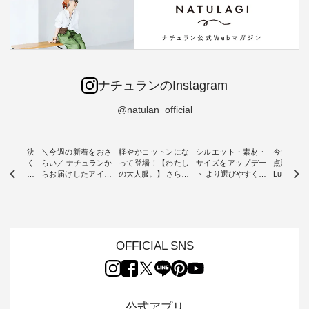
ナチュランのInstagram
@natulan_official
ー再入荷決
＼今週の新着をおさ
軽やかコットンにな
シルエット・素材・
今だけフ
-ire | よく
らい／ ナチュランか
って登場！【わたし
サイズをアップデー
点購入で1
ツ】予約販
らお届けしたアイテ
の大人服。】 さらり
ト より選びやすく【
Luuna m
ムから スタッフが気
と涼し気なシアーカ
D*g*y 】別注リブデ
用ノーカ
もに大きな
になるものをピック
ーディガン ・ 人気
ニムワンピース ・
ット ・ 身に纏うだ
だき、 一
アップ👆 ・ [ This
のシアーカーディガ
心地よく着られるデ
けでほっ
は早々に完
week's NEW
ンが軽くて、 お手入
イリーウェアが人気
地を大切に
 15周年
ARRIVAL ] //
れも簡単なコットン
の 「D*g*y」 より、
ーマル服
くばりパン
2026/07/26 -
素材になりました。
毎年大人気のナチュ
ルブランド「
OFFICIAL SNS
2026/08/01 // ✨✨ナ
ほんのり透ける生地
ラン別注 リブデニム
miu 」か
き、 この
チュラン15周年記念
が、女性らしさを演
ワンピースが登場。
フォーマ
の再入荷が
✨✨ 8月より、
出し、 羽織るだけで
シルエットや素材を
トが仲間入り
。 今回
12,000円（税込）以
今年らしい装いに。
見直し、 さらに魅力
ピースと
10色のカ
上ご購入いただいた
レイヤードスタイル
的になったアイテム
を考え、 
公式アプリ
改めて詳し
お客様へ 人気イラス
が楽しめて、 季節の
を 詳しくご紹介いた
エット、