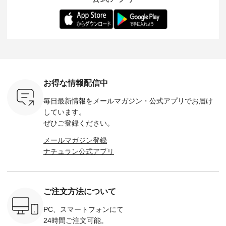
ます。 限
トレーター、よしい
変わり目に重宝する
します。 モデル身
丁寧に設計。 
を手に入れ
ちひろさん
アイテムです。 モデ
長：164cm / 着用サ
日を心地
だけのチャ
（@chocochop2）
ル身長：168cm -----
イズ：PLUS ---------
る一着に
ひこの機会
描き下ろし 【第2
------------------------
--------------------
た。 モデル身長：
なく！ ▼
弾】レモン柄コット
&yarn -----------------
D*g*y -----------------
164cm ----------------
荷したカラ
ンバッグをプレゼン
------------ ■コットン
------------ ■リブ使い
---------
色） ・コ
ト中です💓 8月にな
シアーVネックカー
デニムワンピース
miu --------
トマト ・
りました☀ 旅行や帰
ディガン ¥7,500（税
¥9,680（税込） ・ネ
--------- ■【慶弔両
モモ ・グ
省、レジャーなど楽
込） ・スモークブル
イビー ・ブラック [
用】ノー
ー ・スミ
しい予定を計画され
ー ・ブラック ・ネ
注文番号：DCO-
ーマルジ
お得な情報配信中
マメ ・レ
ている方も多いかと
イビー [ 注文番号：
264W-30707 ] -------
¥16,50
ルーベリー
思います🌿 今週は、
GRE-263T-30614 ] -
---------------------- ▶️
注文番号
毎日最新情報をメールマガジン・
公式アプリでお届け
----
暑さ本番のこれから
-------------------------
お買い物は写真のタ
262O-31095 
--------
にぴったりな 涼し気
--- ▶️ お買い物は写
グをタップ またはプ
弔両用】
しています。
-------------
なセットアップやワ
真のタグをタップ ま
ロフィール
ボタンフ
ぜひご登録ください。
っと
ンピース、ブラウス
たはプロフィール
（@natulan_official）
ース ¥18
ネンのよく
などが新登場！ そし
（@natulan_official）
からどうぞ 「ナチュ
込） [ 
メールマガジン登録
パンツ
て、大人気「よくば
からどうぞ 「ナチュ
ラン」で 注文番号や
KOA-252W
ナチュラン公式アプリ
込） [ 注
りパンツ」予約販売
ラン」で 注文番号や
商品名を検索してみ
■【慶弔
R-262P-
がスタートしていま
商品名を検索してみ
てくださいね。
な日のボ
す♪ お見逃しなく！
てくださいね。
#lifewear #fashion
インワ
 お買
-------------------------
#lifewear #fashion
#natulan #今日のコ
¥18,70
真のタグを
---- 今週のご紹介ア
#natulan #今日のコ
ーデ #コーディネー
注文番号
ご注文方法について
たはプロフ
イテム ----------------
ーデ #コーディネー
ト #ファッション #
252W-22369 ] -
ール
------------- ＜1枚目
ト #ファッション #
ナチュラル #日々の
--------------
_official）
右・2枚目＞ ■ista-
ナチュラル #日々の
暮らし #暮らしを楽
お買い物
PC、スマートフォンにて
チュ
ire もっと選べるリ
暮らし #暮らしを楽
しむ #シンプルライ
グをタップ
24時間ご注文可能。
注文番号や
ネンのよくばりパン
しむ #シンプルライ
フ #シンプルコーデ
ロフ