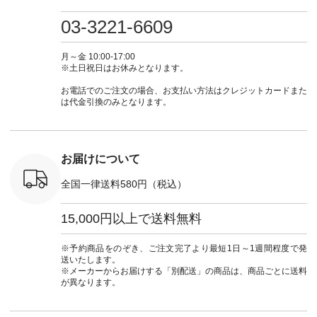
検索してみ
ツ ¥9,900（税込） [
フ #シンプルコーデ
#大人女子 #ワンピ
（@natulan
さいね。
注文番号：IIR-262P-
#大人女子 #カーデ
ース #デニム #デニ
からどうぞ 「ナ
03-3221-6609
 #fashion
29223 ] ＜1枚目左・
ィガン #羽織り #シ
ムワンピ #別注 #夏
ラン」で 
n #今日のコ
3～4枚目＞ ■so コ
アーカーデ #コット
コーデ #D*g*y #ディ
商品名を
ーディネー
ットンリネンパナマ
ン #夏の羽織 #夏コ
ージーワイ #natulan
てくだ
月～金 10:00-17:00
ッション #
クロス 2wayTライ
ーデ #andyarn #アン
#ナチュラン
#lifewear
※土日祝日はお休みとなります。
 #日々の
ンブラウス
ドヤーン #オリジナ
#natulan_official.
#natula
暮らしを楽
¥7,590（税込） [ 注
ルブランド #natulan
ーデ #コ
お電話でのご注文の場合、お支払い方法はクレジットカードまた
ンプルライ
文番号：CSO-263T-
#ナチュラン
ト #ファ
は代金引換のみとなります。
プルコーデ
31348 ] コットンリ
#natulan_official.
ナチュラル
#パンツ #
ネンパナマクロス
暮らし #
ツ #よく
イージーテーパード
しむ #シ
 #テーパ
パンツ ¥7,590（税
フ #シン
 #限定カ
込） [ 注文番号：
#大人女子
お届けについて
荷 #15周
CSO-263P-31349 ]
マル #ブ
#夏コーデ
＜5～6枚目＞
ーマル #
全国一律送料580円（税込）
re #イスタイ
■&yarn ピンタック
#ワンピー
#natulan
ワンピース
葬祭 #Luu
ュラン
¥12,900（税込） [
ウナミウ 
15,000円以上で送料無料
ficial.
注文番号：MTO-
ルブランド #natu
263W-29752 ] ＜7～
#ナチ
8枚目＞ ■UNPLE ボ
#natulan_of
※予約商品をのぞき、ご注文完了より最短1日～1週間程度で発
ールカーゴイージー
送いたします。
パンツ ¥11,550（税
※メーカーからお届けする「別配送」の商品は、商品ごとに送料
込） [ 注文番号：
が異なります。
UNL-254P-18377 ]
＜9枚目＞ ■Lintu
Laulu 立体フラワー