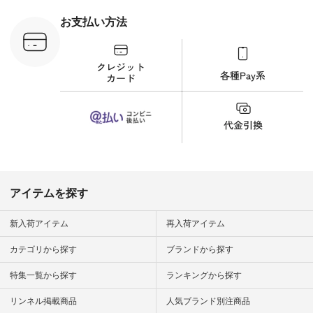
刺繍ブラウス
¥8,800（税込） [ 注
お支払い方法
文番号：YCC-263T-
30689 ] ---------------
-------------- ▶️商品詳
細やお買い物は写真
のタグをタップ また
はプロフィール
（@natulan_official）
から 「ナチュラン」
のサイトにアクセス
して 注文番号や商品
名を検索してみてく
ださいね。 #lifewear
#fashion #natulan #
今日のコーデ #コー
ディネート #ファッ
アイテムを探す
ション #ナチュラル
#ナチュラン #日々
の暮らし #暮らしを
新入荷アイテム
再入荷アイテム
楽しむ #シンプルラ
イフ #シンプルコー
カテゴリから探す
ブランドから探す
デ #大人女子 #夏コ
ーデ #真夏コーデ #
特集一覧から探す
ランキングから探す
暑さ対策 #コーデ #
リネン
#natulan_official.
リンネル掲載商品
人気ブランド別注商品