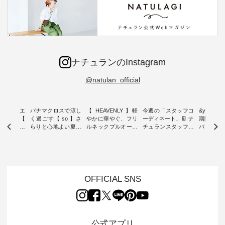
ナチュランのInstagram
@natulan_official
ーブシルエ
パナマクロスで涼し
【 HEAVENLY 】軽
今週の「スタッフコ
&yarn 9th
効いた【
く過ごす【 so 】さ
やかに華やぐ、フリ
ーディネート」👖 ナ
期間限定 
 】ボールカ
らりと心地よい夏コ
ルネックプルオーバ
チュランスタッフの
バー×サ
ジーパンツ
ーデ ・ 毎日の“とっ
ー ・ 天然素材を生
リアルなコーディネ
ット ・ ナチュラン
ても”になれる、 ス
かしたナチュラルス
ートをご紹介します
オリジナ
ルな服を提
タンダードな服を提
タイルで人気の
♪ 今回は、8/1に再入
「&yarn
NPLE 」
案する「so（エスオ
「HEAVENLY」か
荷し、 すでに残りわ
げさまで
やかなはき
ー）」。 今回は、独
ら、 新作プルオーバ
ずかとなっている大
えました。 「サ
れいなシル
特の凹凸と軽やかな
ーが届きました。 ほ
人気の ナチュラン
ットを着
OFFICIAL SNS
両立した、
風合いを持つ パナマ
んのり透け感のある
15周年記念アイテム
れど、 合
ーゴイージ
織で仕立てた、
涼やかな生地に、 ふ
「もっと選べるリネ
ナーが難
のご紹介。
2wayブラウスとイ
んわりとしたフリル
ンのよくばりパン
うお客様
るコットン
ージーテーパードパ
をあしらった襟元が
ツ」 をスタッフが着
えして、 
体的なフォ
ンツをご紹介しま
印象的。 シンプルな
用してみました🌿 身
ンサロペ
公式アプリ
、 カジュ
す。 コットンリネン
装いに、 さりげない
長ごとのサイズ感や
ダープル