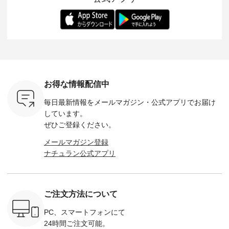
らも大人ら
のさらりとした肌ざ
華やぎを添えてくれ
着用感など、 ぜひ参
セットでご
テムです。
わりで、 汗ばむ季節
る一枚です。 モデル
考にしてみてくださ
チュラル
：165cm
にも心地よく、 単品
身長：164cm --------
いね。 ＝＝＝＝＝＝
のサロペッ
------------
でもセットアップで
---------------------
＝＝＝＝＝
ルー・ピ
-----------
も楽しめる2つのア
HEAVENLY -----------
8/10（月）AM9:59ま
ックのプ
----- ■ボ
イテムです。 --------
------------------ ■チ
で🎫 ＼涼しいリネン
を組み合わ
ゴイージー
--------------------- so
ェックシャーリング
服ウィーク開催中⏰
6セット
1,550（税
-------------------------
フリルネックプルオ
／ 対象のリネン
す。 販売は8月10日
ーキ ・ブ
---- ■コットンリネ
ーバー ¥12,650（税
100％アイテムを合
までの期
ベージュ [
ンパナマクロス
込） ・ホワイト×ブ
計5,000円以上ご購
す。 ぜひ
お得な情報配信中
：UNL-
2wayTラインブラウ
ラック ・ネイビー
入いただくと 使える
覧ください。 
------
ス ¥7,590（税込）
・オフ [ 注文番号：
【送料無料】クーポ
身長：160c
毎日最新情報をメールマガジン・
公式アプリでお届け
-------- ▶️
・グレー ・タータン
DLW-263T-30714 ] --
ンをプレゼント中◎
-------------
は写真のタ
チェック ・ナチュラ
-------------------------
＝＝＝＝＝＝＝＝＝
---- &yarn 
しています。
 またはプ
ル ・チャコール [ 注
-- ▶️ お買い物は写真
＝＝ ▼今週の「スタ
---------------
ぜひご登録ください。
ィール
文番号：CSO-263T-
のタグをタップ また
ッフコーディネー
わず決ま
_official）
31348 ] ■コットンリ
はプロフィール
ト」着用アイテム ■
ーT×サロ
メールマガジン登録
チュ
ネンパナマクロス
（@natulan_official）
もっと選べるリネン
ト ¥19,
ナチュラン公式アプリ
注文番号や
イージーテーパード
からどうぞ 「ナチュ
のよくばりパンツ
＜8月10日 
検索してみ
パンツ ¥7,590（税
ラン」で 注文番号や
¥9,900（税込） ・モ
で上記【1
さいね。
込） ・グレー ・タ
商品名を検索してみ
モ ・コーヒー ・ク
タイムセ
 #fashion
ータンチェック ・ナ
てくださいね。
ロマメ [ 注文番号：
・ブルー
n #今日のコ
チュラル ・チャコー
#lifewear #fashion
IIR-262P-29223 ] ----
ル ・ピン
ご注文方法について
ーディネー
ル [ 注文番号：
#natulan #今日のコ
-------------------------
ラル ・ブ
ッション #
CSO-263P-31349 ] -
ーデ #コーディネー
①スタッフ：koishi /
チュラル 
 #日々の
-------------------------
ト #ファッション #
身長155cm ▼スタッ
ブラック 
PC、スマートフォンにて
暮らしを楽
--- ▶️ お買い物は写
ナチュラル #日々の
フコメント 上ほどよ
ブラック 
24時間ご注文可能。
ンプルライ
真のタグをタップ ま
暮らし #暮らしを楽
い厚みのリネンで軽
×ブラック