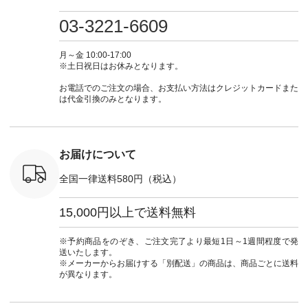
プルコーデ
たはプロフィール
しむ #シンプルライ
いのに透けないのは
号：MTO
 #パンツ
（@natulan_official）
フ #シンプルコーデ
嬉しいです。 暑い夏
31965 ] ---------------
03-3221-6609
カーゴパン
からどうぞ 「ナチュ
#大人女子 #シャツ #
もこれだったら涼し
-------------- ▶️
ゴパンツコ
ラン」で 注文番号や
シャツコーデ #フリ
く過ごせますね♪ ピ
い物は写
夏コーデ
商品名を検索してみ
ルシャツ #チェック
ンク×ピンクの組み
タップ ま
月～金 10:00-17:00
 #アンプル
てくださいね。
シャツ #チェックシ
合わせにしたかった
ィ
※土日祝日はお休みとなります。
n #ナチュラ
#lifewear #fashion
ャツコーデ #夏コー
ので、 ピンクのボー
（@natulan
official.
#natulan #今日のコ
デ #HEAVENLY #ヘ
ダーをシアーブラウ
からどうぞ 「ナ
お電話でのご注文の場合、お支払い方法はクレジットカードまた
ーデ #コーディネー
ブンリー #natulan #
スのインナーに合わ
ラン」で 
は代金引換のみとなります。
ト #ファッション #
ナチュラン
せてみました。 -----
商品名を
ナチュラル #日々の
#natulan_official.
------------------------
てくだ
暮らし #暮らしを楽
②スタッフ：sk / 身
#lifewear
しむ #シンプルライ
長150cm ▼スタッフ
#natula
フ #シンプルコーデ
コメント ウエストが
ーデ #コ
お届けについて
#大人女子 #ブラウ
ゴムでしっかりと留
ト #ファ
ス #パンツ #コット
まっているので、 安
ナチュラル
全国一律送料580円（税込）
ンリネン #パマナク
心してはくことがで
暮らし #
ロス #パマナ織り #
きます♪ ボトムスが
しむ #シ
セットアップ #涼コ
ちょっと暗い色味な
フ #シン
15,000円以上で送料無料
ーデ #夏コーデ #so
のでトップスは明る
#大人女子
#エスオー #natulan
い色を。 シンプルに
ットコーデ
#ナチュラン
なりすぎないよう
ーコーデ 
※予約商品をのぞき、ご注文完了より最短1日～1週間程度で発
#natulan_official.
に、 ビスチェを重ね
ト #サロ
送いたします。
てトレンド感をプラ
ツ #ボー
※メーカーからお届けする「別配送」の商品は、商品ごとに送料
スしました。 --------
#夏コーデ #
が異なります。
--------------------- ③
#アン
スタッフ：uruma /
#natula
身長160cm ▼スタッ
ン #natulan_