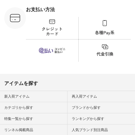
フコメント カジュア
ルなイメージでした
お支払い方法
が、 きれいめにもマ
ッチするという意外
な一面を発見できま
した！ 腰周りが気に
なってスカートをは
くことが多いのです
が、 これなら自然に
体型もカバーしてく
れるので スカート派
の方にもおすすめし
たい一本です。 -----
------------------------
▶️商品詳細やお買い
物は写真のタグをタ
ップ またはプロフィ
アイテムを探す
ール
（@natulan_official）
から 「ナチュラン」
新入荷アイテム
再入荷アイテム
のサイトにアクセス
して 注文番号や商品
カテゴリから探す
ブランドから探す
名を検索してみてく
ださいね。 #lifewear
特集一覧から探す
ランキングから探す
#fashion #natulan #
今日のコーデ #コー
ディネート #ファッ
リンネル掲載商品
人気ブランド別注商品
ション #ナチュラル