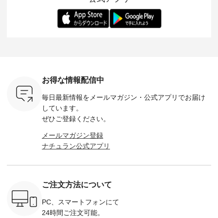
-- 松尾ミユキ
デル身長：168cm --
丁寧に設計。 特別な
いた色合いを兼ね備
華やぎを
------------
-------------------------
日を心地よく過ごせ
えたアイテムを、 詳
る一枚です。 
-- &yarn --------------
る一着に仕上げまし
しくご紹介します。
身長：164cm ---
バッグ
--------------- ■ピン
た。 モデル身長：
モデル身長：164cm
-------------
（税込） ・
タックワンピース
164cm ----------------
-------------------------
HEAVENLY -
・Leo ・
¥12,900（税込） ・
------------- Luuna
---- Lintu Laulu -------
-------------
ella [ 注文
ホワイト ・スモーク
miu --------------------
---------------------- ■
ェックシ
-263B-
ブルー ・ネイビー [
--------- ■【慶弔両
タータンチェックギ
フリルネ
注文番号：MTO-
用】ノーカラーフォ
ャザースカート
ーバー ¥1
ットヘアク
263W-29752 ] -------
ーマルジャケット
¥9,900（税込） ・レ
込） ・ホ
お得な情報配信中
,320（税
---------------------- ▶️
¥16,500（税込） [
ッド系 ・グリーン系
ラック 
settes ・
お買い物は写真のタ
注文番号：KOA-
[ 注文番号：MTO-
・オフ [
毎日最新情報をメールマガジン・
公式アプリでお届け
Chloe [ 注
グをタップ またはプ
262O-31095 ] ■【慶
263S-27183 ] --------
DLW-263T-3
EMW-
ロフィール
弔両用】大切な日の
--------------------- ▶️
-------------
しています。
] ■松尾
（@natulan_official）
ボタンフレアワンピ
お買い物は写真のタ
-- ▶️ お買い物は写真
ぜひご登録ください。
キャットハ
からどうぞ 「ナチュ
ース ¥18,700（税
グをタップ またはプ
のタグをタ
マグ ¥
ラン」で 注文番号や
込） [ 注文番号：
ロフィール
はプロ
メールマガジン登録
（税込） ・
商品名を検索してみ
KOA-252W-22368 ]
（@natulan_official）
（@natulan
ナチュラン公式アプリ
Noisettes
てくださいね。
■【慶弔両用】大切
からどうぞ 「ナチュ
からどうぞ 「ナ
・Chloe [
#lifewear #fashion
な日のボウタイAラ
ラン」で 注文番号や
ラン」で 
：EMW-
#natulan #今日のコ
インワンピース
商品名を検索してみ
商品名を
------
ーデ #コーディネー
¥18,700（税込） [
てくださいね。
てくだ
--------
ト #ファッション #
注文番号：KOA-
#lifewear #fashion
#lifewear
ご注文方法について
-----------
ナチュラル #日々の
252W-22369 ] -------
#natulan #今日のコ
#natula
がま口
暮らし #暮らしを楽
---------------------- ▶️
ーデ #コーディネー
ーデ #コ
ォレット
しむ #シンプルライ
お買い物は写真のタ
ト #ファッション #
ト #ファ
PC、スマートフォンにて
0（税込） ・
フ #シンプルコーデ
グをタップ またはプ
ナチュラル #日々の
ナチュラル
24時間ご注文可能。
 ・ブルー
#大人女子 #ワンピ
ロフィール
暮らし #暮らしを楽
暮らし #