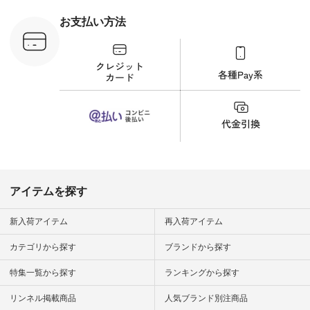
 #日々の
暮らしを楽
お支払い方法
ンプルライ
プルコーデ
#猫 #猫グ
界猫の日 #
財布 #ポー
カップ #猫
松尾ミユキ
o #アオネコ
n #ナチュラ
official.
アイテムを探す
新入荷アイテム
再入荷アイテム
カテゴリから探す
ブランドから探す
特集一覧から探す
ランキングから探す
リンネル掲載商品
人気ブランド別注商品