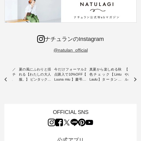
ナチュランのInstagram
@natulan_official
ミユキ／
夏の風にふわりと揺
今だけフォーマル2
真夏から楽しめる秋
【 HEAV
 】ねこモチ
れる【わたしの大人
点購入で10%OFF【
色チェック【Lintu
やかに華
雑貨 ・ 8
服。】 ピンタックワ
Luuna miu 】慶弔両
Laulu】タータンチ
ルネック
「世界猫の
ンピース ・ 軽やか
用ノーカラージャケ
ェックギャザースカ
ー ・ 天然素材を生
、 愛らし
なワンピーススタイ
ット ・ 身に纏うだ
ート ・ ゆったりと
かしたナ
チーフのア
ルを楽しめるのは、
けでほっとする着心
した着心地の大人の
タイル
。 ナチ
夏のおしゃれの醍醐
地を大切にした フォ
日常着を提案する、
「HEAV
も人気の
味。 今回ご紹介する
ーマル服のオリジナ
ナチュランオリジナ
ら、 新作
（松尾ミユ
のは 袖を通すだけで
ルブランド「 Luuna
ルブランド「 Lintu
ーが届きま
OFFICIAL SNS
」と
ちょっとひんやり、
miu 」から、 新たに
Laulu 」から、 季節
んのり透
co」から、
見た目にも涼し気な
フォーマルジャケッ
をまたいで穿けるチ
涼やかな生
るだけで気
ワンピース。 日常か
トが仲間入り。 ワン
ェックスカートが新
んわりと
 バッグや
ら夏休みのお出かけ
ピースとのバランス
登場。 真夏にうれし
をあしら
紹介しま
まで、 暑い夏にぴっ
を考え、 丈感やシル
い涼やかさと、 秋を
印象的。 
公式アプリ
たりの新作です。 モ
エット、着心地まで
先取りできる落ち着
装いに、 