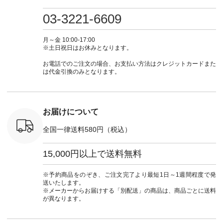
・ミモザイ
ース #ピンタック #
（@natulan_official）
しむ #シンプルライ
しむ #シ
シルエット
涼やか素材 #夏ワン
からどうぞ 「ナチュ
フ #シンプルコーデ
フ #シン
03-3221-6609
 注文番号：
ピ #夏コーデ
ラン」で 注文番号や
#大人女子 #スカー
#大人女子 
-31607 ]
#andyarn #アンドヤ
商品名を検索してみ
ト #フレアスカート
シャツコー
ミニウォレ
ーン #オリジナルブ
てくださいね。
#チェック柄 #ター
ルシャツ 
月～金 10:00-17:00
790（税込）
ランド #natulan #ナ
#lifewear #fashion
タンチェック #秋色
シャツ #
※土日祝日はお休みとなります。
号：NCO-
チュラン
#natulan #今日のコ
#夏コーデ #Lintu
ャツコーデ
] ■ラテ
#natulan_official.
ーデ #コーディネー
Laulu #リントゥラウ
デ #HEAV
お電話でのご注文の場合、お支払い方法はクレジットカードまた
トート
ト #ファッション #
ル #オリジナルブラ
ブンリー #natulan #
は代金引換のみとなります。
0（税込） [
ナチュラル #日々の
ンド #natulan #ナチ
ナチ
：NCO-
暮らし #暮らしを楽
ュラン
#natulan_of
] ■キー
しむ #シンプルライ
#natulan_official.
,970（税
フ #シンプルコーデ
注文番号：
#大人女子 #フォー
お届けについて
00150 ] -
マル #ブラックフォ
------------
ーマル #ジャケット
全国一律送料580円（税込）
#ワンピース #冠婚
タップ ま
葬祭 #Luunamiu #ル
フィール
ウナミウ #オリジナ
15,000円以上で送料無料
_official）
ルブランド #natulan
チュ
#ナチュラン
注文番号や
#natulan_official.
※予約商品をのぞき、ご注文完了より最短1日～1週間程度で発
検索してみ
送いたします。
さいね。
※メーカーからお届けする「別配送」の商品は、商品ごとに送料
 #fashion
が異なります。
n #今日のコ
ーディネー
ッション #