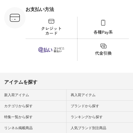
ラウス
ナチュラル #日々の
税込） [ 注
暮らし #暮らしを楽
お支払い方法
C-263T-
しむ #シンプルライ
フ #シンプルコーデ
商品詳
#大人女子 #猫 #猫グ
い物は写真
ッズ #世界猫の日 #
ップ また
バッグ #財布 #ポー
フィール
チ #マグカップ #猫
_official）
雑貨 #松尾ミユキ
チュラン」
#aoneco #アオネコ
にアクセス
#natulan #ナチュラ
番号や商品
ン #natulan_official.
してみてく
ar
#natulan #
デ #コー
 #ファッ
アイテムを探す
ナチュラル
ン #日々
#暮らしを
新入荷アイテム
再入荷アイテム
シンプルラ
ンプルコー
カテゴリから探す
ブランドから探す
女子 #夏コ
夏コーデ #
特集一覧から探す
ランキングから探す
#コーデ #
ネン
ficial.
リンネル掲載商品
人気ブランド別注商品