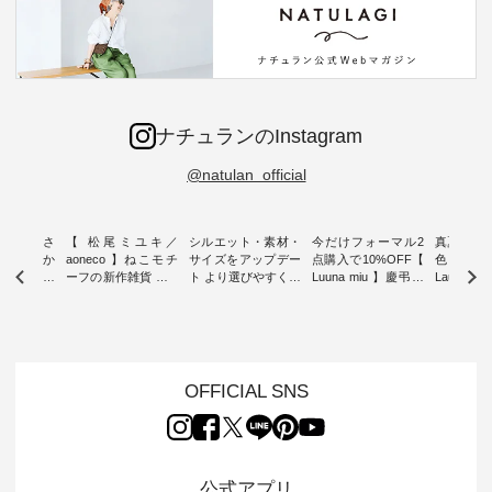
ナチュランのInstagram
@natulan_official
新着をおさ
【 松尾ミユキ／
シルエット・素材・
今だけフォーマル2
真夏から
チュランか
aoneco 】ねこモチ
サイズをアップデー
点購入で10%OFF【
色チェック
したアイテ
ーフの新作雑貨 ・ 8
ト より選びやすく【
Luuna miu 】慶弔両
Laulu
タッフが気
月8日の「世界猫の
D*g*y 】別注リブデ
用ノーカラージャケ
ェックギ
のをピック
日」を前に、 愛らし
ニムワンピース ・
ット ・ 身に纏うだ
ート ・ ゆったりと
s
いネコモチーフのア
心地よく着られるデ
けでほっとする着心
した着心
s NEW
イテムを特集。 ナチ
イリーウェアが人気
地を大切にした フォ
日常着を
L ] //
ュランでも人気の
の 「D*g*y」 より、
ーマル服のオリジナ
ナチュラ
7/26 -
「m.m（松尾ミユ
毎年大人気のナチュ
ルブランド「 Luuna
ルブランド「
OFFICIAL SNS
/ ✨✨ナ
キ）」と
ラン別注 リブデニム
miu 」から、 新たに
Laulu 
5周年記念
「aoneco」から、
ワンピースが登場。
フォーマルジャケッ
をまたい
月より、
持っているだけで気
シルエットや素材を
トが仲間入り。 ワン
ェックス
円（税込）以
分が上がる バッグや
見直し、 さらに魅力
ピースとのバランス
登場。 真夏にうれし
いただいた
雑貨をご紹介しま
的になったアイテム
を考え、 丈感やシル
い涼やかさ
公式アプリ
人気イラス
す。 -------------------
を 詳しくご紹介いた
エット、着心地まで
先取りで