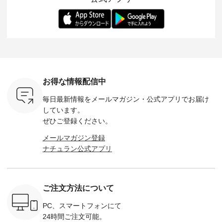
ー、よしい
---------- 松尾ミユキ
します。 モデル身
丁寧に設計。 特別な
いた色合
ろさん
-------------------------
長：164cm / 着用サ
日を心地よく過ごせ
えたアイテ
ochop2）
---- ■松尾ミユキ
イズ：PLUS ---------
る一着に仕上げまし
しくご紹
し 【第2
シアーバッグ
--------------------
た。 モデル身長：
モデル身長
ン柄コット
¥3,080（税込） ・
D*g*y -----------------
164cm ----------------
-------------
をプレゼン
Momo ・Leo ・
------------ ■リブ使い
------------- Luuna
---- Lintu L
にな
Maron ・Stella [ 注文
デニムワンピース
miu --------------------
-------------
 旅行や帰
番号：EMW-263B-
¥9,680（税込） ・ネ
--------- ■【慶弔両
タータン
ャーなど楽
31376 ] ■松尾ミユ
イビー ・ブラック [
用】ノーカラーフォ
ャザー
を計画され
キ キャットヘアク
注文番号：DCO-
ーマルジャケット
¥9,900
お得な情報配信中
も多いかと
リップ ¥1,320（税
264W-30707 ] -------
¥16,500（税込） [
ッド系 ・
は、
込） ・Noisettes ・
---------------------- ▶️
注文番号：KOA-
[ 注文番
毎日最新情報をメールマガジン・
公式アプリでお届け
のこれから
Pepper ・Chloe [ 注
お買い物は写真のタ
262O-31095 ] ■【慶
263S-27183 ] --
な 涼し気
文番号：EMW-
グをタップ またはプ
弔両用】大切な日の
-------------
しています。
アップやワ
262A-31375 ] ■松尾
ロフィール
ボタンフレアワンピ
お買い物
ぜひご登録ください。
、ブラウス
ミユキ キャットハ
（@natulan_official）
ース ¥18,700（税
グをタップ
！ そし
ンドルマグ ¥
からどうぞ 「ナチュ
込） [ 注文番号：
ロフ
メールマガジン登録
気「よくば
¥1,650（税込） ・
ラン」で 注文番号や
KOA-252W-22368 ]
（@natulan
ナチュラン公式アプリ
」予約販売
Pumpkin ・Noisettes
商品名を検索してみ
■【慶弔両用】大切
からどうぞ 「ナ
トしていま
・Pepper ・Chloe [
てくださいね。
な日のボウタイAラ
ラン」で 
逃しなく！
注文番号：EMW-
#lifewear #fashion
インワンピース
商品名を
------------
262K-31378 ] --------
#natulan #今日のコ
¥18,700（税込） [
てくだ
---------------------
ーデ #コーディネー
注文番号：KOA-
#lifewear
ご注文方法について
----------
aoneco ---------------
ト #ファッション #
252W-22369 ] -------
#natula
枚目
-------------- ■がま口
ナチュラル #日々の
---------------------- ▶️
ーデ #コ
 ■ista-
ロングウォレット
暮らし #暮らしを楽
お買い物は写真のタ
ト #ファ
PC、スマートフォンにて
っと選べるリ
¥19,690（税込） ・
しむ #シンプルライ
グをタップ またはプ
ナチュラル
24時間ご注文可能。
くばりパン
グレージュ ・ブルー
フ #シンプルコーデ
ロフィール
暮らし #