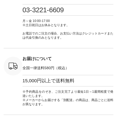
0（税込） [
グリーン ・ミモザイ
#大人女子 #ワンピ
（@natulan_official）
しむ #シ
R-262P-
エロー ・シルエット
ース #デニム #デニ
からどうぞ 「ナチュ
フ #シン
03-3221-6609
ブルー [ 注文番号：
ムワンピ #別注 #夏
ラン」で 注文番号や
#大人女子
 ■so コ
NCO-262C-31607 ]
コーデ #D*g*y #ディ
商品名を検索してみ
ト #フレ
ネンパナマ
■がま口 ミニウォレ
ージーワイ #natulan
てくださいね。
#チェック
月～金 10:00-17:00
wayTライ
ット ¥9,790（税込）
#ナチュラン
#lifewear #fashion
タンチェッ
※土日祝日はお休みとなります。
ラウス
[ 注文番号：NCO-
#natulan_official.
#natulan #今日のコ
#夏コーデ 
税込） [ 注
242C-08057 ] ■ラテ
ーデ #コーディネー
Laulu 
お電話でのご注文の場合、お支払い方法はクレジットカードまた
O-263T-
ィストート
ト #ファッション #
ル #オリ
は代金引換のみとなります。
¥12,980（税込） [
ナチュラル #日々の
ンド #natulan #ナチ
マクロス
注文番号：NCO-
暮らし #暮らしを楽
ュ
テーパード
262B-31610 ] ■キー
しむ #シンプルライ
#natulan_of
,590（税
カバー ¥2,970（税
フ #シンプルコーデ
注文番号：
込） [ 注文番号：
#大人女子 #フォー
お届けについて
-31349 ]
NCO-222C-00150 ] -
マル #ブラックフォ
6枚目＞
-------------------------
ーマル #ジャケット
全国一律送料580円（税込）
 ピンタック
--- ▶️ お買い物は写
#ワンピース #冠婚
ピース
真のタグをタップ ま
葬祭 #Luunamiu #ル
0（税込） [
たはプロフィール
ウナミウ #オリジナ
15,000円以上で送料無料
：MTO-
（@natulan_official）
ルブランド #natulan
] ＜7～
からどうぞ 「ナチュ
#ナチュラン
UNPLE ボ
ラン」で 注文番号や
#natulan_official.
※予約商品をのぞき、ご注文完了より最短1日～1週間程度で発
ゴイージー
商品名を検索してみ
送いたします。
1,550（税
てくださいね。
※メーカーからお届けする「別配送」の商品は、商品ごとに送料
注文番号：
#lifewear #fashion
が異なります。
-18377 ]
#natulan #今日のコ
■Lintu
ーデ #コーディネー
立体フラワー
ト #ファッション #