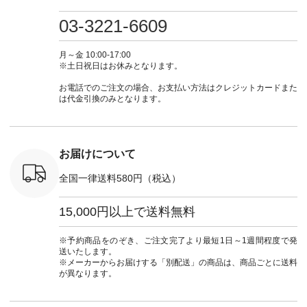
0（税込） [
グリーン ・ミモザイ
#大人女子 #ワンピ
（@natulan_official）
しむ #シ
R-262P-
エロー ・シルエット
ース #デニム #デニ
からどうぞ 「ナチュ
フ #シン
03-3221-6609
ブルー [ 注文番号：
ムワンピ #別注 #夏
ラン」で 注文番号や
#大人女子
 ■so コ
NCO-262C-31607 ]
コーデ #D*g*y #ディ
商品名を検索してみ
ト #フレ
ネンパナマ
■がま口 ミニウォレ
ージーワイ #natulan
てくださいね。
#チェック
月～金 10:00-17:00
wayTライ
ット ¥9,790（税込）
#ナチュラン
#lifewear #fashion
タンチェッ
※土日祝日はお休みとなります。
ラウス
[ 注文番号：NCO-
#natulan_official.
#natulan #今日のコ
#夏コーデ 
税込） [ 注
242C-08057 ] ■ラテ
ーデ #コーディネー
Laulu 
お電話でのご注文の場合、お支払い方法はクレジットカードまた
O-263T-
ィストート
ト #ファッション #
ル #オリ
は代金引換のみとなります。
¥12,980（税込） [
ナチュラル #日々の
ンド #natulan #ナチ
マクロス
注文番号：NCO-
暮らし #暮らしを楽
ュ
テーパード
262B-31610 ] ■キー
しむ #シンプルライ
#natulan_of
,590（税
カバー ¥2,970（税
フ #シンプルコーデ
注文番号：
込） [ 注文番号：
#大人女子 #フォー
お届けについて
-31349 ]
NCO-222C-00150 ] -
マル #ブラックフォ
6枚目＞
-------------------------
ーマル #ジャケット
全国一律送料580円（税込）
 ピンタック
--- ▶️ お買い物は写
#ワンピース #冠婚
ピース
真のタグをタップ ま
葬祭 #Luunamiu #ル
0（税込） [
たはプロフィール
ウナミウ #オリジナ
15,000円以上で送料無料
：MTO-
（@natulan_official）
ルブランド #natulan
] ＜7～
からどうぞ 「ナチュ
#ナチュラン
UNPLE ボ
ラン」で 注文番号や
#natulan_official.
※予約商品をのぞき、ご注文完了より最短1日～1週間程度で発
ゴイージー
商品名を検索してみ
送いたします。
1,550（税
てくださいね。
※メーカーからお届けする「別配送」の商品は、商品ごとに送料
注文番号：
#lifewear #fashion
が異なります。
-18377 ]
#natulan #今日のコ
■Lintu
ーデ #コーディネー
立体フラワー
ト #ファッション #