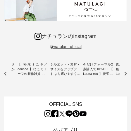
ナチュランのInstagram
@natulan_official
新着をおさ
【 松尾ミユキ／
シルエット・素材・
今だけフォーマル2
真夏から
チュランか
aoneco 】ねこモチ
サイズをアップデー
点購入で10%OFF【
色チェック
したアイテ
ーフの新作雑貨 ・ 8
ト より選びやすく【
Luuna miu 】慶弔両
Laulu
タッフが気
月8日の「世界猫の
D*g*y 】別注リブデ
用ノーカラージャケ
ェックギ
のをピック
日」を前に、 愛らし
ニムワンピース ・
ット ・ 身に纏うだ
ート ・ ゆったりと
s
いネコモチーフのア
心地よく着られるデ
けでほっとする着心
した着心
s NEW
イテムを特集。 ナチ
イリーウェアが人気
地を大切にした フォ
日常着を
L ] //
ュランでも人気の
の 「D*g*y」 より、
ーマル服のオリジナ
ナチュラ
7/26 -
「m.m（松尾ミユ
毎年大人気のナチュ
ルブランド「 Luuna
ルブランド「
OFFICIAL SNS
/ ✨✨ナ
キ）」と
ラン別注 リブデニム
miu 」から、 新たに
Laulu 
5周年記念
「aoneco」から、
ワンピースが登場。
フォーマルジャケッ
をまたい
月より、
持っているだけで気
シルエットや素材を
トが仲間入り。 ワン
ェックス
円（税込）以
分が上がる バッグや
見直し、 さらに魅力
ピースとのバランス
登場。 真夏にうれし
いただいた
雑貨をご紹介しま
的になったアイテム
を考え、 丈感やシル
い涼やかさ
公式アプリ
人気イラス
す。 -------------------
を 詳しくご紹介いた
エット、着心地まで
先取りで