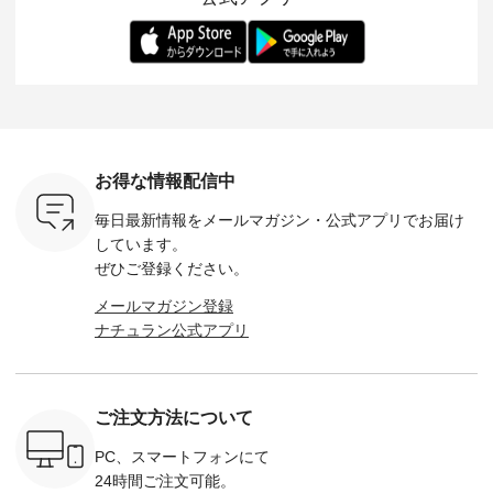
ー、よしい
---------- 松尾ミユキ
します。 モデル身
丁寧に設計。 特別な
いた色合
ろさん
-------------------------
長：164cm / 着用サ
日を心地よく過ごせ
えたアイテ
ochop2）
---- ■松尾ミユキ
イズ：PLUS ---------
る一着に仕上げまし
しくご紹
し 【第2
シアーバッグ
--------------------
た。 モデル身長：
モデル身長
ン柄コット
¥3,080（税込） ・
D*g*y -----------------
164cm ----------------
-------------
をプレゼン
Momo ・Leo ・
------------ ■リブ使い
------------- Luuna
---- Lintu L
にな
Maron ・Stella [ 注文
デニムワンピース
miu --------------------
-------------
 旅行や帰
番号：EMW-263B-
¥9,680（税込） ・ネ
--------- ■【慶弔両
タータン
ャーなど楽
31376 ] ■松尾ミユ
イビー ・ブラック [
用】ノーカラーフォ
ャザー
を計画され
キ キャットヘアク
注文番号：DCO-
ーマルジャケット
¥9,900
お得な情報配信中
も多いかと
リップ ¥1,320（税
264W-30707 ] -------
¥16,500（税込） [
ッド系 ・
は、
込） ・Noisettes ・
---------------------- ▶️
注文番号：KOA-
[ 注文番
毎日最新情報をメールマガジン・
公式アプリでお届け
のこれから
Pepper ・Chloe [ 注
お買い物は写真のタ
262O-31095 ] ■【慶
263S-27183 ] --
な 涼し気
文番号：EMW-
グをタップ またはプ
弔両用】大切な日の
-------------
しています。
アップやワ
262A-31375 ] ■松尾
ロフィール
ボタンフレアワンピ
お買い物
ぜひご登録ください。
、ブラウス
ミユキ キャットハ
（@natulan_official）
ース ¥18,700（税
グをタップ
！ そし
ンドルマグ ¥
からどうぞ 「ナチュ
込） [ 注文番号：
ロフ
メールマガジン登録
気「よくば
¥1,650（税込） ・
ラン」で 注文番号や
KOA-252W-22368 ]
（@natulan
ナチュラン公式アプリ
」予約販売
Pumpkin ・Noisettes
商品名を検索してみ
■【慶弔両用】大切
からどうぞ 「ナ
トしていま
・Pepper ・Chloe [
てくださいね。
な日のボウタイAラ
ラン」で 
逃しなく！
注文番号：EMW-
#lifewear #fashion
インワンピース
商品名を
------------
262K-31378 ] --------
#natulan #今日のコ
¥18,700（税込） [
てくだ
---------------------
ーデ #コーディネー
注文番号：KOA-
#lifewear
ご注文方法について
----------
aoneco ---------------
ト #ファッション #
252W-22369 ] -------
#natula
枚目
-------------- ■がま口
ナチュラル #日々の
---------------------- ▶️
ーデ #コ
 ■ista-
ロングウォレット
暮らし #暮らしを楽
お買い物は写真のタ
ト #ファ
PC、スマートフォンにて
っと選べるリ
¥19,690（税込） ・
しむ #シンプルライ
グをタップ またはプ
ナチュラル
24時間ご注文可能。
くばりパン
グレージュ ・ブルー
フ #シンプルコーデ
ロフィール
暮らし #