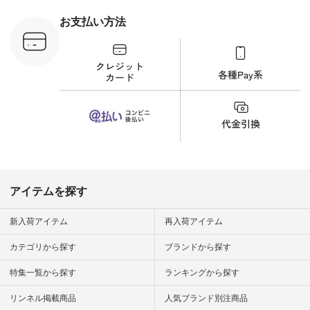
ラウス
ナチュラル #日々の
税込） [ 注
暮らし #暮らしを楽
お支払い方法
C-263T-
しむ #シンプルライ
フ #シンプルコーデ
商品詳
#大人女子 #猫 #猫グ
い物は写真
ッズ #世界猫の日 #
ップ また
バッグ #財布 #ポー
フィール
チ #マグカップ #猫
_official）
雑貨 #松尾ミユキ
チュラン」
#aoneco #アオネコ
にアクセス
#natulan #ナチュラ
番号や商品
ン #natulan_official.
してみてく
ar
#natulan #
デ #コー
 #ファッ
アイテムを探す
ナチュラル
ン #日々
#暮らしを
新入荷アイテム
再入荷アイテム
シンプルラ
ンプルコー
カテゴリから探す
ブランドから探す
女子 #夏コ
夏コーデ #
特集一覧から探す
ランキングから探す
#コーデ #
ネン
ficial.
リンネル掲載商品
人気ブランド別注商品